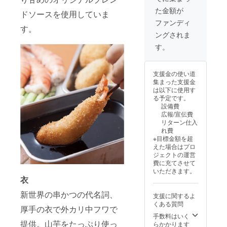
A：表ロ
け、常
ソース
量：
缶バッ
利用可
た金額が
ゴ・裏
温にて
×12個(1
260ml
ドソースを使用していま
ジはラ
能で
無地 前
保存(開
ケース)
保存方
ファンディ
ンダム
す。他
面にロ
栓後は
・特製
す。
法：直
で1種類
人に譲
ングされま
ゴを大
要冷蔵)
缶バッ
射日光
とな
渡する
きくプ
賞味期
ジ 以上
を避
す。
り、種
ことは
リント
限：
4点 ※チ
け、常
類は選
できま
した、
2026年
ケット
温にて
べませ
せん。
ちとせ
5月9日
の有効
保存(開
ん。
※パスの
支援金の使い道
愛を押
【カ
期限：
栓後は
【カ
画像は
集まった支援金
し出し
レー詳
2024/11
要冷蔵)
レー詳
イメー
は以下に使用す
た1枚。
細】 サ
/01〜
賞味期
細】 サ
ジで
る予定です。
B：表ビ
イズ：
2025/11
限：
イズ：
す。デ
設備費
リケン
20×130
/30ま
2026年
20×130
ザイン
広報/宣伝費
ちゃ
×190(1
で。 ※
5月9日
×190(1
は変更
リターン仕入
ん・裏
個) 内容
八戸ノ
※原材料
個) 内容
になる
れ費
店舗ロ
量：
里店・
及び添
量：
場合が
※目標金額を超
ゴ 表に
180g 保
小阪店
加物等
180g 保
ありま
えた場合はプロ
ビリケ
存方
で共通
の食品
存方
す。 ※
ジェクトの運営
ンちゃ
法：直
で使用
表示は
法：直
秘伝の
費に充てさせて
ん、裏
射日光
できま
お届け
射日光
ソース
いただきます。
には店
を避
す。 ※
商品の
を避
とカ
衣
舗ロゴ
け、常
チケッ
ラベル
け、常
レーの
でさり
温にて
トは初
に表記
温にて
発送は1
新世界の串かつの代名詞、
支援に関するよ
げなく
保存 賞
回利用
されま
保存 賞
回のみ
くある質問
アピー
味期
時に店
す。商
厚手の衣で外カリ中フワで
味期
です。
ル。 持
限：
舗にて
品開封
手数料はいく
限：
発送or
ち運び
2026年
お渡し
提供。山芋をたっぷり使っ
前には
らかかります
2026年
店舗で