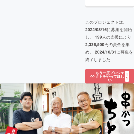
このプロジェクトは、
2024/08/16
に募集を開始
し、
199
人の支援により
2,336,500
円の資金を集
め、
2024/10/31
に募集を
終了しました
もう一度プロジェ
1
クトをやってほし
1
い