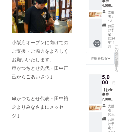
事券
代から
ポップ
ソース
くア
礼の
シル
ズすっ
4,000
の常連
な世界
と、名
ピー
メッ
エット
ぽり余
円】 内
であ
観は、
物どて
ル。 厚
支援
セージ
を重視
裕を
容 ・お
り、
ちとせ
焼きの
者：
すぎず
・オリ
した程
持って
礼の
「西成
が目指
4人
味噌ダ
薄すぎ
ジナル
よい厚
入るサ
メッ
のピカ
す店作
レが
お届
ない、
エコ
みのス
イズで
セージ
ソ」の
りその
け予
ソース
全体の
バッグ
タン
す。 素
・4,000
異名を
定：
もので
と合体
シル
(1こ) ※
ダード
材：綿
円
2024
持つ
す。 ま
した唯
エット
エコ
小阪店オープンに向けての
なTシャ
100%
年11
(1,000
ハー
た、つ
一無二
を重視
バッグ
こ
ツで
月
4.0オン
円×4枚)
ト・
の
ぎ足し
のカ
した程
ご支援・ご協力をよろしく
のデザ
リ
す。 カ
ス サイ
のお食
アー
タ
つぎ足
レーを
よい厚
インを
ー
ラー：
ズ(本
事券 ・
ティス
ン
し受け
詳細を見る
お願いいたします。
セット
みのス
AorBか
を
白 素
体)：約
特製缶
ト、リ
選
継がれ
にしま
タン
らお選
択
材：
W300x
バッジ
キュー
串かつちとせ先代・田中正
す
てきた
した。
ダード
びくだ
る
5.6oz /
H360m
以上3点
さんが
「二度
内容 ・
なTシャ
さい。
天竺
m サイ
5,0
己からごあいさつ↓
※お食事
デザイ
づけ禁
お礼の
ツで
カラー
綿100%
ズ(持ち
券の現
00
ンした
止」の
メッ
円
す。 内
はどち
サイ
手)：約
金への
ロゴを
特製
セージ
容 ・お
らも
ズ：S、
W25xL
【お食
交換は
あし
ソース
・オリ
礼の
ベー
M、L、
500mm
事券
できま
らっ
と、名
ジナル
メッ
串かつちとせ代表・田中裕
ジュで
XL、
※エコ
7,000
せん。
た、オ
物どて
エコ
セージ
す。 ※
2XL(男
バッグ
円】 内
おつり
リジナ
焼きの
バッグ
支援
之よりみなさまにメッセー
・オリ
店舗(八
女兼用)
のデザ
容 ・お
はでま
ルデザ
味噌ダ
者：
・串か
ジナルT
戸ノ里
※デザイ
インを
礼の
せん。
インで
80人
ジ↓
レが
つちと
シャツ
本店・
ンを
AorBか
メッ
※八戸ノ
す。 ソ
ソース
お届
せ秘伝
(1枚) ※
小阪店)
AorBか
らお選
セージ
里本
ウルフ
け予
と合体
のソー
デザイ
での受
らお選
びくだ
・7,000
店・小
定：
ルで
した唯
ス×2個
ンを
け取り
びくだ
さい。
円
2024