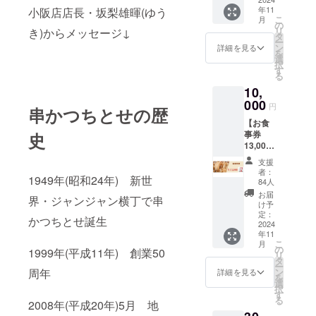
阪店共
ポップ
一無二
・串か
AorBか
or郵送
さい。
年11
小阪店店長・坂梨雄暉(ゆう
カラー
(1,000
通で使
な世界
のカ
つちと
らお選
こ
希望か
月
※Tシャ
はどち
円×7枚)
用でき
の
観は、
レーを
せ監修
びくだ
リ
をお選
き)からメッセージ↓
ツのサ
らも
のお食
ます。
タ
ちとせ
セット
こって
さい。
ー
びくだ
イズは
ベー
事券 ・
※お食事
ン
が目指
詳細を見る
にしま
りどて
※Tシャ
を
さい。
S、M、
ジュで
特製缶
券有効
選
す店作
した。
やき牛
ツのサ
択
【エコ
L、
す。
バッジ
期限：
す
りその
内容 ・
すじカ
イズは
る
バッグ
XL、
【お食
以上3点
2025/11
もの。
お礼の
レー×2
S、M、
詳細】
2XL(男
10,
事券
※お食事
/30まで
内容 ・
メッ
個 ※エ
L、
素材：
女兼用)
13,000
券の現
000
※お食事
お礼の
セージ
円
コバッ
XL、
串かつちとせの歴
綿100%
からお
円】 ※
金への
券の画
メッ
・オリ
グのデ
2XL(男
4.0オン
選びく
【お食
お食事
交換は
像はイ
セージ
ジナルT
ザイン
女兼用)
ス サイ
ださ
事券
史
券の現
できま
メージ
・オリ
シャツ
をAorB
からお
ズ(本
い。 ※
13,000
金への
せん。
です。
ジナルT
・串か
からお
選びく
体)：約
店舗(八
円】 内
交換は
おつり
デザイ
シャツ
つちと
支援
選びく
ださ
W300x
戸ノ里
容 ・お
できま
はでま
ンは変
・オリ
者：
せ秘伝
ださ
い。 ※
H360m
1949年(昭和24年) 新世
本店・
礼の
せん。
せん。
更にな
84人
ジナル
のソー
い。カ
店舗(八
m サイ
小阪店)
メッ
おつり
※八戸ノ
る場合
エコ
お届
ス×2個
ラーは
戸ノ里
界・ジャンジャン横丁で串
ズ(持ち
での受
セージ
はでま
里本
があり
け予
バッグ
・串か
どちら
本店・
手)：約
け取り
・
せん。
店・小
定：
ます。
※Tシャ
つちと
かつちとせ誕生
もベー
小阪店)
W25xL
or郵送
13,000
2024
※八戸ノ
阪店共
※備考欄
ツとエ
せ監修
ジュで
での受
500mm
年11
希望か
円
里本
通で使
に、ど
コバッ
こって
す。 ※
こ
け取り
月
をお選
(1,000
店・小
用でき
の
ちらの
グ、そ
1999年(平成11年) 創業50
りどて
店舗(八
リ
or郵送
びくだ
円×13
阪店共
ます。
タ
店舗(八
れぞれ
やき牛
戸ノ里
ー
希望か
さい。
枚)のお
通で使
※お食事
ン
周年
戸ノ里
詳細を見る
デザイ
すじカ
本店・
を
をお選
【お食
食事券
用でき
券有効
選
本店・
ンを
レー×2
小阪店)
択
びくだ
事券
・特製
ます。
期限：
す
小阪店)
AorBか
個 ※T
での受
る
さい。
13,000
缶バッ
2008年(平成20年)5月 地
※お食事
2025/11
で受け
らお選
シャツ
け取り
【Tシャ
円】 ※
ジ 以上
券有効
/30まで