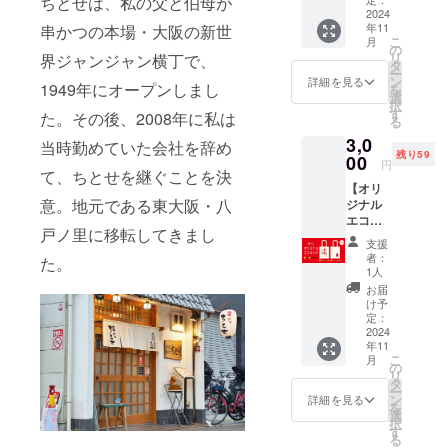
ちとせは、私の父と伯母が
ています。
リジナ
2024
円×13
年11
串かつの本場・大阪の新世
ルTシャ
枚)のお
こ
月
ツとお
食事券
の
リ
界ジャンジャン横丁で、
食事券
・特製
タ
ー
がセッ
缶バッ
ン
詳細を見る
1949年にオープンしまし
を
トに！
ジ(1こ)
選
択
内容 ・
以上4点
す
た。その後、2008年に私は
る
お礼の
※店舗
3,0
メッ
(八戸ノ
当時勤めていた会社を辞め
残り59
セージ
00
里本
円
・オリ
て、ちとせを継ぐことを決
店・小
【オリ
ジナルT
阪店)で
意。地元である東大阪・八
ジナル
シャツ
の受け
エコ
・
取りor
戸ノ里に移転してきまし
バッ
13,000
郵送希
支援
グ】 生
円
望かを
者：
た。
活の中
(1,000
お選び
1人
にちと
円×13
くださ
お届
せを取
枚)のお
い。
け予
り入れ
食事券
定：
【オリ
よう！
2024
・特製
ジナル
年11
薄手で
缶バッ
エコ
こ
月
便利な
ジ 以上
の
バッ
リ
エコ
4点
タ
グ】 生
ー
バッグ
【オリ
ン
活の中
詳細を見る
を
です。
ジナルT
選
にちと
択
ちとせ
シャ
す
せを取
る
新世界
ツ】 生
り入れ