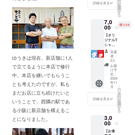
ー
とせ新
ロゴを
ン
けま
詳細を見る
リケン
きくプ
きくプ
を
世界時
あし
選
す。
ちゃ
リント
リント
択
代から
らった
す
A：表ロ
ん・裏
した、
した、
る
の常連
オリジ
ゴ・裏
店舗ロ
ちとせ
ちとせ
7,0
であり
ナルデ
無地 前
ゴ 表に
愛を押
愛を押
残り38
「西成
00
ザイ
面にロ
ビリケ
円
し出し
し出し
のピカ
ン。ソ
ゴを大
ンちゃ
た1枚。
た1枚。
【オリ
ソ」の
ウルフ
きくプ
ん、裏
B：表ビ
B：表ビ
ジナルT
異名を
ルで
リント
には店
リケン
リケン
シャツ
持つ
ポップ
した、
舗ロゴ
ちゃ
ちゃ
+オリジ
ハー
な世界
ちとせ
でさり
支援
ん・裏
ん・裏
ナルエ
ト・
観は、
愛を押
者：
げなく
ゆうきは現在、新店舗に1人
店舗ロ
店舗ロ
コバッ
アー
ちとせ
2人
し出し
アピー
ゴ 胸元
ゴ 表に
グ】 生
ティス
が目指
た1枚。
お届
で立てるように本店で修行
ル。 持
にはビ
ビリケ
活の中
ト、リ
す店作
け予
B：表ビ
ち運び
リケン
ンちゃ
にもち
キュー
定：
中。本店を継いでもらうこ
りその
リケン
しやす
ちゃ
ん、裏
とせを
2024
さんが
もので
ちゃ
い薄手
ん、背
には店
年11
取り入
とも考えたのですが、私も
デザイ
す。 ま
ん・裏
タイプ
中には
こ
舗ロゴ
月
れよ
ンした
の
た、つ
店舗ロ
です。
店舗ロ
リ
でさり
まだお店に立ち続けたいと
う！T
ロゴを
タ
ぎ足し
ゴ 胸元
A4サイ
ゴでさ
ー
げなく
シャツ
あし
ン
つぎ足
詳細を見る
にはビ
ズすっ
りげな
いうことで、西隣の駅であ
を
アピー
とエコ
らった
選
し受け
リケン
ぽり余
くア
択
ル。 持
バッグ
オリジ
す
継がれ
ちゃ
る小阪に新店舗を構えるこ
裕を
ピー
る
ち運び
のセッ
ナルデ
てきた
ん、背
持って
ル。 厚
しやす
3,0
トで
ザイ
「二度
とになりました。
中には
入るサ
すぎず
い薄手
す。 ち
00
ン。ソ
づけ禁
店舗ロ
円
イズで
薄すぎ
タイプ
とせ新
ウルフ
止」の
ゴでさ
す。 内
ない、
です。
【お食
世界時
ルで
特製
りげな
容 ・お
全体の
A4サイ