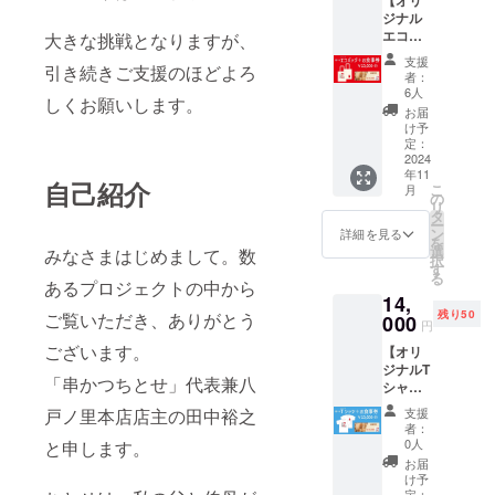
ジナル
愛される串
エコ
大きな挑戦となりますが、
かつは、大
バッグ
支援
引き続きご支援のほどよろ
＋お食
き目のネタ
者：
事券
6人
に外はカリ
しくお願いします。
13,000
お届
カリ、中は
円分】
け予
待望
定：
フワフワの
の、オ
2024
衣をまとわ
年11
リジナ
自己紹介
こ
月
せてさっく
ルエコ
の
リ
バッグ
タ
りアッツア
ー
とお食
ン
詳細を見る
ツでご提供
を
事券が
選
みなさまはじめまして。数
択
セット
します。
す
る
に！ 内
あるプロジェクトの中から
二度漬け禁
14,
容 ・お
止のソース
残り50
ご覧いただき、ありがとう
礼の
000
円
メッ
は創業以来
ございます。
【オリ
セージ
変わらぬ
ジナルT
・オリ
「串かつちとせ」代表兼八
シャツ
味。ほんの
ジナル
＋お食
エコ
り甘めのオ
支援
戸ノ里本店店主の田中裕之
事券
バッグ
者：
リジナルブ
13,000
(1こ) ・
0人
と申します。
円分】
13,000
レンドソー
お届
待望
円
け予
スを使用し
の、オ
(1,000
定：