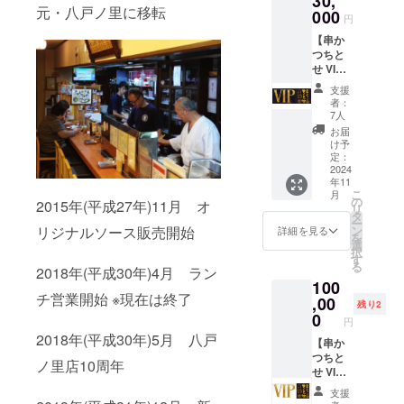
30,
取りor
びくだ
のデザ
or郵送
ツ詳
元・八戸ノ里に移転
お食事
3点 ※お
000
期限：
※お食事
郵送希
さい。
円
インを
希望か
細】 カ
券の現
食事券
2025/11
券の画
望かを
※Tシャ
AorBか
をお選
ラー：
【串か
金への
の現金
/30まで
像はイ
ご入力
ツのサ
らお選
びくだ
白 素
つちと
交換は
への交
※お食事
メージ
くださ
イズは
びくだ
さい。
材：
せ VIP
できま
換はで
券の画
です。
い。 ※
S、M、
さい。
【エコ
5.6oz /
PASS】
せん。
きませ
像はイ
デザイ
缶バッ
L、
支援
※Tシャ
バッグ
天竺
内容 ・
おつり
ん。お
メージ
ンは変
ジはラ
者：
XL、
ツのサ
詳細】
綿100%
お礼の
はでま
つりは
です。
更にな
7人
ンダム
2XL(男
イズは
デザイ
サイ
メッ
せん。
でませ
デザイ
る場合
で1種類
お届
女兼用)
S、M、
ンは2種
ズ：S、
セージ
※八戸ノ
ん。 ※
ンは変
があり
け予
とな
からお
L、
類から
M、L、
・毎月1
里本
八戸ノ
定：
更にな
ます。
り、種
選びく
XL、
お選び
XL、
回、串
2024
店・小
里本
る場合
※備考欄
類は選
ださ
2XL(男
いただ
2XL(男
年11
かつ10
阪店共
店・小
があり
に、店
べませ
い。カ
女兼用)
こ
けま
月
女兼用)
本コー
通で使
阪店共
の
ます。
舗(八戸
ん。
2015年(平成27年)11月 オ
ラーは
からお
リ
す。
スをお
用でき
通で使
タ
【缶
ノ里本
【缶
ホワイ
選びく
ー
A：表ロ
楽しみ
ます。
用でき
ン
リジナルソース販売開始
バッジ
店・小
詳細を見る
バッジ
トのみ
ださ
を
ゴ・裏
いただ
※お食事
ます。
選
詳細】
阪店)で
詳細】
です。
い。カ
択
無地 前
ける
券有効
※お食事
す
サイ
の受け
サイ
※エコ
ラーは
る
面にロ
「串か
2018年(平成30年)4月 ラン
期限：
券有効
ズ：直
取りor
ズ：直
バッグ
ホワイ
ゴを大
100
つちと
2025/11
期限：
径
郵送希
径
のカ
トのみ
きくプ
チ営業開始 ※現在は終了
せ VIP
,00
/30まで
2025/11
56mm
望かを
56mm
残り2
ラーは
です。
リント
PASS」
※お食事
/30まで
0
種類：
ご入力
種類：
どちら
円
※店舗
した、
・串か
券の画
※お食事
全11種
くださ
全11種
もベー
(八戸ノ
2018年(平成30年)5月 八戸
ちとせ
つちと
【串か
像はイ
券の画
の中か
い。 ※
の中か
ジュで
里本
愛を押
せ監修
つちと
メージ
像はイ
らラン
缶バッ
らラン
ノ里店10周年
す。 ※
店・小
し出し
こって
せ VIP
です。
メージ
ダムで1
ジはラ
ダムで1
店舗(八
阪店)で
た1枚。
りどて
PASS
デザイ
です。
つお送
ンダム
つお送
戸ノ里
支援
の受け
B：表ビ
やき牛
PLATIN
ンは変
デザイ
りしま
で1種類