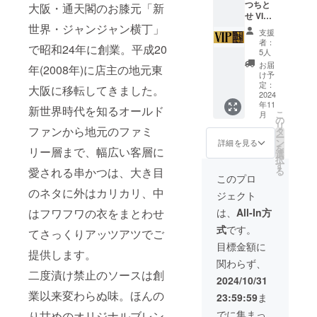
みのス
なTシャ
つちと
保存(開
ジはラ
大阪・通天閣のお膝元「新
ジで
里店・
タン
ツで
せ VIP
栓後は
ンダム
す。デ
小阪店
ダード
す。 カ
PASS
世界・ジャンジャン横丁」
要冷蔵)
で1種類
ザイン
で共通
支援
なTシャ
ラー：
GOLD
賞味期
とな
は変更
で使用
者：
で昭和24年に創業。平成20
ツで
白 素
】 内容
限：
り、種
5人
になる
できま
す。 カ
材：
・お礼
2026年
類は選
場合が
す。 ※
お届
年(2008年)に店主の地元東
ラー：
5.6oz /
のメッ
5月9日
べませ
け予
ありま
チケッ
白 素
天竺
セージ
【カ
ん。 ※
定：
す。 ※
トは初
大阪に移転してきました。
材：
綿100%
・毎月1
2024
レー詳
備考欄
こって
回利用
5.6oz /
年11
サイ
回、串
細】 サ
に、店
新世界時代を知るオールド
りどて
時に店
こ
月
天竺
ズ：S、
かつ10
イズ：
舗(八戸
の
やき牛
舗にて
リ
綿100%
M、L、
本コー
ファンから地元のファミ
20×130
ノ里本
タ
すじカ
お渡し
ー
サイ
XL、
ス＋飲
×190(1
店・小
ン
詳細を見る
レーの
しま
を
ズ：S、
リー層まで、幅広い客層に
2XL(男
み放題
個) 内容
阪店)で
選
発送は1
す。ど
択
M、L、
女兼用)
(120分)
量：
の受け
す
回のみ
ちらの
る
愛される串かつは、大き目
XL、
【ソー
をお楽
180g 保
取りor
このプロ
です。
店舗(八
2XL(男
ス詳
しみい
存方
郵送希
発送or
戸ノ里
のネタに外はカリカリ、中
ジェクト
女兼用)
細】 サ
ただけ
法：直
望かを
店舗で
本店・
【エコ
イズ：
る「串
射日光
ご入力
は、
All-In方
はフワフワの衣をまとわせ
の受け
小阪店)
バッグ
150×50
かつち
を避
くださ
取り(八
で受け
式
です。
詳細】
×50(1
とせ
け、常
い。
てさっくりアッツアツでご
戸ノ里
取り希
デザイ
本) 内容
VIP
温にて
【ソー
目標金額に
本店・
望か、
ンは2種
提供します。
量：
PASS
保存 賞
ス詳
小阪店)
備考欄
関わらず、
類から
260ml
GOLD
味期
細】 サ
を備考
にご入
二度漬け禁止のソースは創
お選び
保存方
」 ・串
限：
イズ：
2024/10/31
欄にご
力くだ
いただ
法：直
かつち
2026年
150×50
入力く
さい。
業以来変わらぬ味。ほんの
23:59:59
ま
けま
射日光
とせ秘
1月18日
×50(1
ださ
※名義人
す。
を避
伝の
本) 内容
でに集まっ
い。 ※
のみご
り甘めのオリジナルブレン