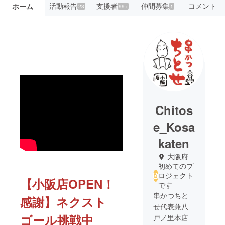
活動報告
支援者
仲間募集
コメント
ホーム
23
99+
1
Chitos
e_Kosa
katen
大阪府
初めてのプ
ロジェクト
【小阪店OPEN！
です
串かつちと
感謝】ネクスト
せ代表兼八
ゴール挑戦中
戸ノ里本店