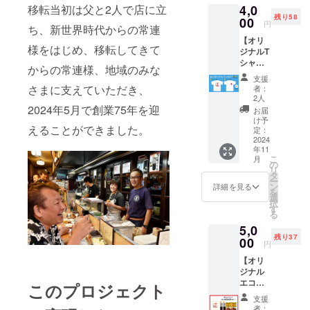
移転当初は父と2人で店に立
4,0
時代か
活の中
よう！
残り58
らの常
00
にもち
薄手で
円
ち、新世界時代からの常連
連であ
とせを
便利な
【オリ
り、
取り入
エコ
様をはじめ、移転してきて
ジナルT
「西成
れよ
バッグ
シャ
のピカ
う！ ち
です。
からの常連様、地域のみな
ツ】 生
ソ」の
とせ新
ちとせ
支援
活の中
異名を
世界時
さまに支えていただき、
新世界
者：
にもち
持つ
代から
2人
時代か
とせを
2024年5月で創業75年を迎
ハー
の常連
らの常
お届
取り入
ト・
であ
け予
連であ
えることができました。
れよ
アー
定：
り、
り、
う！ ち
2024
ティス
「西成
「西成
年11
とせ新
ト、リ
のピカ
のピカ
こ
月
世界時
キュー
の
ソ」の
ソ」の
リ
代から
さんが
タ
異名を
異名を
ー
の常連
デザイ
ン
持つ
詳細を見る
持つ
を
であ
ンした
選
ハー
ハー
択
り、
ロゴを
す
ト・
ト・
る
「西成
あし
アー
アー
5,0
のピカ
らっ
ティス
ティス
残り37
ソ」の
00
た、オ
ト、リ
ト、リ
円
異名を
リジナ
キュー
キュー
【オリ
持つ
ルデザ
さんが
さんが
ジナル
ハー
インで
デザイ
デザイ
エコ
ト・
す。 ソ
このプロジェクト
ンした
ンした
バッグ
アー
ウルフ
ロゴを
ロゴを
支援
+ソース
ティス
ルで
あし
者：
あし