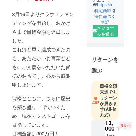
店主の田中
https://kushikatsuchitose.com/
裕之と申し
特定商取引
8月16日よりクラウドファン
ます。
法に基づく
表記
ディングを開始し、おかげ
メッセー
ちとせは串
さまで目標金額を達成しま
ジを送る
かつの本
した。
場、大阪・
これほど早く達成できたの
新世界で
1949年に誕
も、あたたかいお言葉とと
リターンを
生。2008年
もにご支援をいただいた皆
に地元であ
選ぶ
様のお陰です。心から感謝
る八戸ノ里
に移転しま
申し上げます。
目標金額
した。
未達でも
新世界時代
リターン
皆様とともに、さらに歴史
を知るオー
が届きま
を築き盛り上げていくた
す
(All-in
ルドファン
方式)
め、現在ネクストゴールを
から地元の
13,
ファミリー
目指しています。
残り44
000
層まで、幅
円
目標金額は300万円！
広い客層に
【オリ