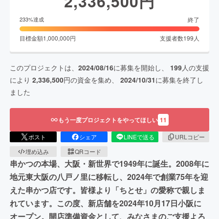
2,336,500
円
終了
233
%達成
目標金額
1,000,000
円
支援者数
199
人
このプロジェクトは、
2024/08/16
に募集を開始し、
199
人の支援
により
2,336,500
円の資金を集め、
2024/10/31
に募集を終了し
ました
もう一度プロジェクトをやってほしい
11
ポスト
シェア
LINEで送る
URLコピー
埋め込み
QRコード
串かつの本場、大阪・新世界で1949年に誕生。2008年に
地元東大阪の八戸ノ里に移転し、2024年で創業75年を迎
えた串かつ店です。皆様より「ちとせ」の愛称で親しま
れています。この度、新店舗を2024年10月17日小阪に
オープン。開店準備資金として、みなさまのご支援よろ