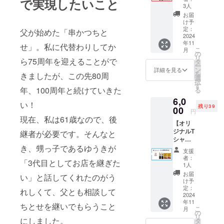
で実現したいこと
2本+カ
ト、リ
ポップ
3人
らっ
らっ
レー2
キュー
な世界
た、オ
お届
た、オ
個】 日
さんが
観は、
け予
リジナ
リジナ
常をち
デザイ
定：
ちとせ
ルデザ
父が始めた「串かつちと
ルデザ
とせで
2024
ンした
が目指
インで
インで
年11
染めよ
ロゴを
せ」。私に代替わりしてか
す店作
す。 ソ
す。 ソ
こ
月
う！ エ
あし
の
りその
ウルフ
ウルフ
リ
コバッ
ら75周年を迎えることがで
らっ
タ
もの。
ルで
ルで
ー
グは、
た、オ
ン
デザイ
詳細を見る
ポップ
ポップ
を
きましたが、この先80周
ちとせ
リジナ
選
ンは2種
な世界
な世界
択
新世界
ルデザ
す
類から
観は、
観は、
年、100周年と続けていきた
る
時代か
インで
お選び
ちとせ
ちとせ
6,0
らの常
す。 ソ
いただ
が目指
い！
が目指
残り39
連であ
00
ウルフ
けま
す店作
円
す店作
り「西
ルで
す。
現在、私は61歳なので、後
りその
りその
【オリ
成のピ
ポップ
A：表ロ
もの。
もの。
ジナルT
カソ」
継者が必要です。そんなと
な世界
ゴ・裏
デザイ
デザイ
シャツ
の異名
観は、
無地 前
ンは2種
ンは2種
+ソース
き、甥っ子であるゆうきが
を持つ
ちとせ
面にロ
類から
支援
類から
2本+カ
ハー
が目指
ゴを大
者：
お選び
お選び
「3代目としてお店を継ぎた
レー2
ト・
す店作
1人
きくプ
いただ
いただ
個】 日
アー
りその
リント
お届
けま
けま
い」と話してくれたのがう
常をち
ティス
もの。
け予
した、
す。
す。
とせで
ト、リ
定：
デザイ
ちとせ
れしくて、父とも相談して
A：表ロ
A：表ロ
染めよ
2024
キュー
ンは2種
愛を押
ゴ・裏
ゴ・裏
年11
う！ T
さんが
類から
ちとせを継いでもらうこと
し出し
無地 前
無地 前
こ
月
シャツ
デザイ
の
お選び
た1枚。
面にロ
面にロ
リ
は、ち
にしました。
ンした
タ
いただ
B：表ビ
ゴを大
ゴを大