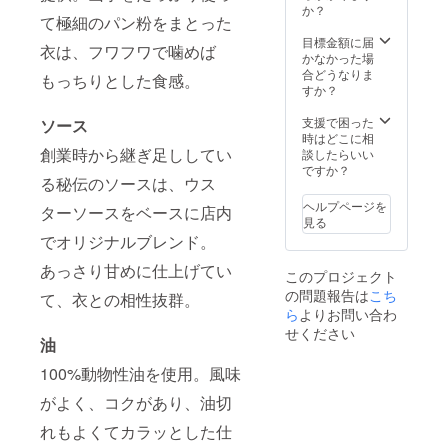
しやす
1月18日
しま
必ずお
か？
1月18日
の受け
い薄手
て極細のパン粉をまとった
す。ど
届けの
【缶
取り(八
タイプ
ちらの
リター
目標金額に届
バッジ
戸ノ里
衣は、フワフワで噛めば
です。
店舗(八
ンに貼
かなかった場
詳細】
本店・
A4サイ
戸ノ里
付され
合どうなりま
サイ
小阪店)
もっちりとした食感。
ズすっ
本店・
たラベ
すか？
ズ：直
を備考
ぽり余
小阪店)
ルや注
径
欄にご
裕を
で受け
意書き
支援で困った
ソース
56mm
入力く
持って
取り希
をご確
時はどこに相
種類：
ださ
入るサ
望か、
認くだ
創業時から継ぎ足ししてい
談したらいい
全11種
い。 ※
イズで
備考欄
さい
ですか？
の中か
小阪店
す。 素
る秘伝のソースは、ウス
にご入
【缶
らラン
オープ
材：綿
力くだ
バッジ
ダムで1
ニング
ヘルプページを
ターソースをベースに店内
100%
さい。
詳細】
つお送
パー
見る
4.0オン
※名義人
サイ
りしま
ティー
でオリジナルブレンド。
ス サイ
のみご
ズ：直
す
は2024
ズ(本
利用可
径
年10月
あっさり甘めに仕上げてい
このプロジェクト
体)：約
能で
56mm
中旬を
W300x
の問題報告は
す。他
こち
種類：
て、衣との相性抜群。
予定し
H360m
人に譲
全11種
ら
よりお問い合わ
ていま
m サイ
渡する
の中か
せください
す。日
ズ(持ち
ことは
油
らラン
程は別
手)：約
できま
ダムで1
途ご連
100%動物性油を使用。風味
W25xL
せん。
つお送
絡いた
500mm
※パスの
りしま
しま
がよく、コクがあり、油切
画像は
す
す。 ※
イメー
オープ
れもよくてカラッとした仕
ジで
ニング