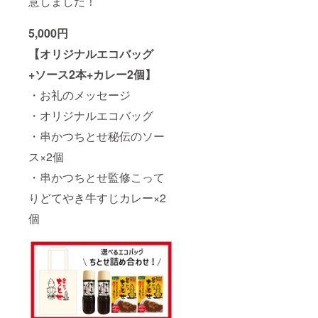
意しました！
バッジ
限：
詳細】
2026年
サイ
1月18日
5,000円
ズ：直
【缶
径
【オリジナルエコバッグ
バッジ
56mm
詳細】
種類：
+ソース2本+カレー2個】
サイ
全11種
ズ：直
・お礼のメッセージ
の中か
径
らラン
56mm
・オリジナルエコバッグ
ダムで1
種類：
つお送
全11種
・串かつちとせ秘伝のソー
りしま
の中か
す
ス×2個
らラン
ダムで1
・串かつちとせ監修こって
つお送
りしま
りどてやき牛すじカレー×2
す
個