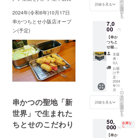
し出し
ー
リケン
持ち運
す。
お渡し
ス) ・串
ン
詳細】
バッジ
詳細を見る
た1枚。
を
ちゃ
びしや
しま
かつち
選
サイ
詳細】
B：表ビ
択
ん・裏
2024年(令和6年)10月17日
すい薄
す。ど
とせ監
す
ズ：直
サイ
リケン
る
店舗ロ
手タイ
ちらの
修こっ
径
ズ：直
串かつちとせ小阪店オープ
ちゃ
ゴ 胸元
プで
7,0
店舗(八
てりど
56mm
径
ん・裏
にはビ
す。A4
00
戸ノ里
てやき
種類：
56mm
ン(予定)
円
店舗ロ
リケン
サイズ
本店・
カレー
全11種
種類：
ゴ 胸元
ちゃ
すっぽ
【串か
小阪店)
×10個
の中か
全11種
にはビ
ん、背
り余裕
つちと
で受け
・小阪
らラン
の中か
リケン
中には
を持っ
せ秘伝
取り希
店オー
ダムで1
らラン
ちゃ
店舗ロ
て入る
のソー
望か、
プニン
つお送
ダムで1
支援
ん、背
ゴでさ
サイズ
ス12
備考欄
グパー
りしま
つお送
者：
中には
りげな
です。
本】 内
にご入
ティー
3人
す
りしま
店舗ロ
くア
【ソー
容 ・お
力くだ
ご招待
す
お届
ゴでさ
ピー
ス詳
礼の
さい。
(3時間)
け予
りげな
ル。 厚
細】 サ
メッ
定：
※名義人
・特製
くア
すぎず
イズ：
セージ
2024
のみご
缶バッ
ピー
薄すぎ
年11
150×50
・串か
利用可
ジ 以上
こ
ル。 厚
月
ない、
×50(1
つちと
の
能で
6点 ※チ
リ
すぎず
全体の
本) 内容
せ秘伝
タ
す。他
ケット
ー
串かつの聖地「新
薄すぎ
シル
量：
のソー
ン
人に譲
の有効
詳細を見る
を
ない、
エット
260ml
ス12本
選
渡する
期限：
択
全体の
を重視
世界」で生まれた
保存方
(1ケー
す
ことは
2024/11
る
シル
した程
法：直
ス) ・特
できま
/01〜
エット
よい厚
50,
射日光
製缶
ちとせのこだわり
せん。
2025/11
在庫な
を重視
みのス
を避
バッジ
000
し
※パスの
/30ま
円
した程
タン
け、常
以上3点
画像は
で。 ※
よい厚
ダード
【串か
温にて
※缶バッ
イメー
八戸ノ