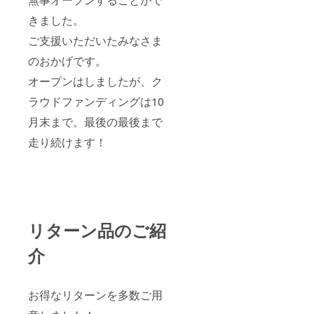
とな
射日光
り、種
きました。
を避
類は選
け、常
べませ
ご支援いただいたみなさま
温にて
ん。
保存(開
のおかげです。
【ソー
栓後は
ス詳
要冷蔵)
オープンはしましたが、ク
細】 サ
賞味期
イズ：
限：
ラウドファンディングは10
150×50
2026年
×50(1
月末まで。最後の最後まで
5月9日
本) 内容
【カ
量：
走り続けます！
レー詳
260ml
細】 サ
保存方
イズ：
法：直
20×130
射日光
×190(1
を避
個) 内容
け、常
量：
温にて
180g 保
リターン品のご紹
保存(開
存方
栓後は
法：直
介
要冷蔵)
射日光
賞味期
を避
限：
け、常
2026年
温にて
お得なリターンを多数ご用
5月9日
保存 賞
【缶
味期