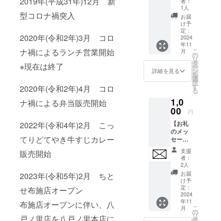
2019年(平成31年)12月 新
りしま
者：
本店・
取りor
リケン
すじカ
UM】
更にな
ンは変
す
とな
1人
す
小阪店)
郵送希
ちゃ
レー×10
内容 ・
型コロナ禍突入
る場合
更にな
り、種
お届
での受
望かを
ん・裏
個(1
お礼の
があり
る場合
類は選
け予
け取り
お選び
店舗ロ
ケース)
メッ
ます。
があり
定：
べませ
or郵送
くださ
ゴ 表に
2020年(令和2年)3月 コロ
・特製
セージ
2024
※備考欄
ます。
ん。
希望か
い。
ビリケ
年11
缶バッ
・毎月1
に、店
※備考欄
【缶
をお選
【Tシャ
こ
ナ禍によるランチ営業開始
ンちゃ
月
ジ 以上
回、串
舗(八戸
に、店
の
バッジ
びくだ
ツ詳
リ
ん、裏
4点 ※チ
かつ食
ノ里本
舗(八戸
タ
詳細】
さい。
※現在は終了
細】 デ
ー
には店
ケット
べ放題
店・小
ノ里本
ン
サイ
詳細を見る
【Tシャ
ザイン
を
舗ロゴ
の有効
＋飲み
阪店)で
店・小
選
ズ：直
ツ詳
は2種類
択
でさり
期限：
放題
の受け
阪店)で
す
径
2020年(令和2年)4月 コロ
細】 デ
からお
る
げなく
2024/11
(120分)
取りor
の受け
56mm
ザイン
選びい
アピー
1,0
/01〜
をお楽
郵送希
取りor
ナ禍による弁当販売開始
種類：
は2種類
ただけ
ル。 素
2025/11
しみい
00
望かを
郵送希
全11種
円
からお
ます。
材：
/30ま
ただけ
ご入力
望かを
の中か
選びい
A：表ロ
コット
【お礼
2022年(令和4年)2月 こっ
で。 ※
る「串
くださ
ご入力
らラン
ただけ
ゴ・裏
ン100%
のメッ
八戸ノ
かつち
い。 ※
くださ
ダムで1
ます。
無地 前
4オンス
てりどてやき牛すじカレー
セー
里店・
とせ
缶バッ
い。 ※
つお送
A：表ロ
面にロ
サイズ
ジ】 感
小阪店
VIP
ジはラ
缶バッ
りしま
支援
ゴ・裏
販売開始
ゴを大
(本体)：
謝の気
で共通
PASS
ンダム
ジはラ
す
者：
無地 前
きくプ
約
持ちを
で使用
PLATIN
で1種類
ンダム
2人
面にロ
リント
W300x
込め
できま
UM」
とな
で1種類
お届
2023年(令和5年)2月 ちと
ゴを大
した、
H360m
て、お
す。 ※
・串か
り、種
とな
け予
きくプ
ちとせ
m サイ
礼の
チケッ
つちと
定：
類は選
り、種
せ布施店オープン
リント
愛を押
ズ(持ち
メッ
2024
トは初
せ秘伝
べませ
類は選
した、
し出し
手)：約
年11
セージ
回利用
のソー
布施店オープンに伴い、八
ん。
べませ
ちとせ
こ
た1枚。
月
W25xL
をお送
時に店
ス×12個
の
【缶
ん。
愛を押
リ
B：表ビ
500mm
戸ノ里店を八戸ノ里本店に
りしま
舗にて
(1ケー
タ
バッジ
【缶