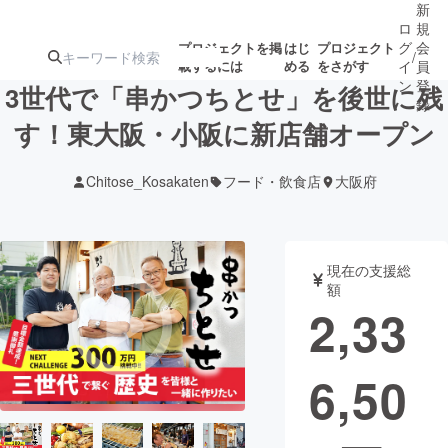
新
ロ
規
グ
会
プロジェクトを掲
はじ
プロジェクト
/
載するには
める
をさがす
イ
員
ン
登
3世代で「串かつちとせ」を後世に残
録
す！東大阪・小阪に新店舗オープン
人気のプロ
注目のリ
注目の新着プロ
募集終了が近いプ
もうすぐ公開
Chitose_Kosakaten
フード・飲食店
大阪府
ジェクト
ターン
ジェクト
ロジェクト
されます
アート・写真
音楽
現在の支援総
額
2,33
テクノロジー・ガジェット
ゲーム・サ
6,50
映像・映画
書籍・雑誌
ビジネス・起業
チャレンジ