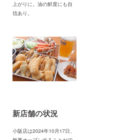
す。デ
上がりに。油の鮮度にも自
パー
ザイン
ティー
は変更
信あり。
参加
になる
は、1支
場合が
援につ
ありま
き2名様
す。 ※
までで
秘伝の
す。 ※
ソース
缶バッ
の発送
ジはラ
は1回の
ンダム
みで
で1種類
す。発
とな
送or店
り、種
舗での
類は選
受け取
べませ
り(八戸
ん。
ノ里本
【ソー
店・小
ス詳
阪店)を
細】 サ
備考欄
イズ：
にご入
150×50
新店舗の状況
力くだ
×50(1
さい。
本) 内容
※缶バッ
量：
ジはラ
260ml
小阪店は2024年10月17日、
ンダム
保存方
で1種類
法：直
無事オープンすることがで