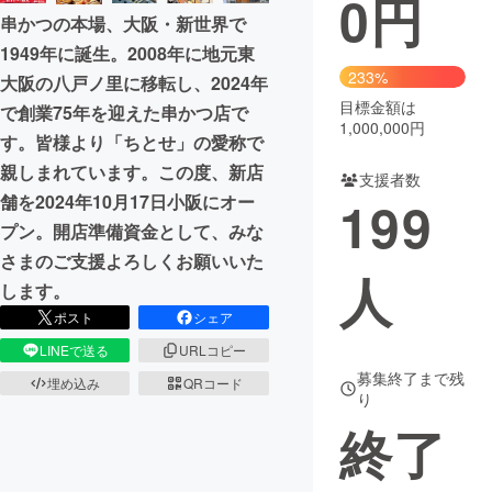
0
円
串かつの本場、大阪・新世界で
まちづくり・地域活性化
1949年に誕生。2008年に地元東
233%
大阪の八戸ノ里に移転し、2024年
目標金額は
CAMPFIRE for Social Good
CAMPFIRE Creation
で創業75年を迎えた串かつ店で
1,000,000円
す。皆様より「ちとせ」の愛称で
CAMPFIREふるさと納税
machi-ya
コミュニティ
親しまれています。この度、新店
支援者数
199
舗を2024年10月17日小阪にオー
プン。開店準備資金として、みな
さまのご支援よろしくお願いいた
人
します。
ポスト
シェア
LINEで送る
URLコピー
募集終了まで残
埋め込み
QRコード
り
終了