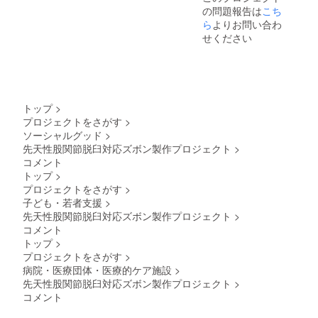
※1返金保証※
の問題報告は
こち
だっきゅうちゃ
ら
よりお問い合わ
んがおまかせで
はなく 既製品
せください
のアレンジを選
択された場合に
おいて アレン
ジして送ったが
サイズアウト等
で着られなかっ
トップ
>
た場合2000円を
プロジェクトをさがす
>
上限に返金する
ソーシャルグッド
>
ので それに充
先天性股関節脱臼対応ズボン製作プロジェクト
>
当する可能性も
ございます。
コメント
3500円は往復送
トップ
>
料、梱包、製作
プロジェクトをさがす
>
費（人件費材料
子ども・若者支援
>
費）に充当致し
先天性股関節脱臼対応ズボン製作プロジェクト
>
ます。
コメント
トップ
>
プロジェクトをさがす
>
病院・医療団体・医療的ケア施設
>
先天性股関節脱臼対応ズボン製作プロジェクト
>
コメント