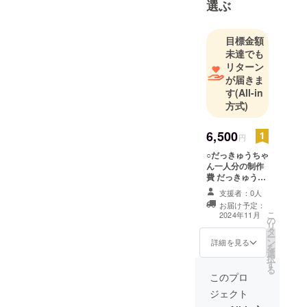
選ぶ
目標金額
未達でも
リターン
が届きま
す
(All-in
方式)
6,500
円
○だっきゅうちゃ
ん一人分の制作
費 だっきゅう
ちゃん一人分の
支援者：0人
ズボンが作れま
お届け予定：
す。 依頼者が明
こ
2024年11月
の
かせる範囲で
リ
タ
形になったこと
ー
ン
をメールにてご
詳細を見る
を
選
報告させていた
択
す
だきます。 （写
る
真、住んでいる
このプロ
県名、名前のア
ジェクト
ルファベットな