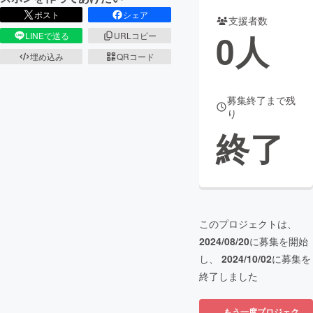
ポスト
シェア
支援者数
まちづくり・地域活性化
0
人
LINEで送る
URLコピー
埋め込み
QRコード
CAMPFIRE for Social Good
CAMPFIRE Creation
CAMPFIREふるさと納税
machi-ya
コミュニティ
募集終了まで残
り
終了
このプロジェクトは、
2024/08/20
に募集を開始
し、
2024/10/02
に募集を
終了しました
もう一度プロジェク