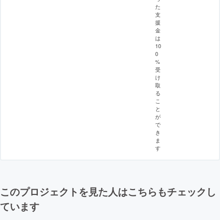
た
支
援
金
は
10
0
%
受
け
取
る
こ
と
が
で
き
ま
す
このプロジェクトを見た人はこちらもチェックし
ています