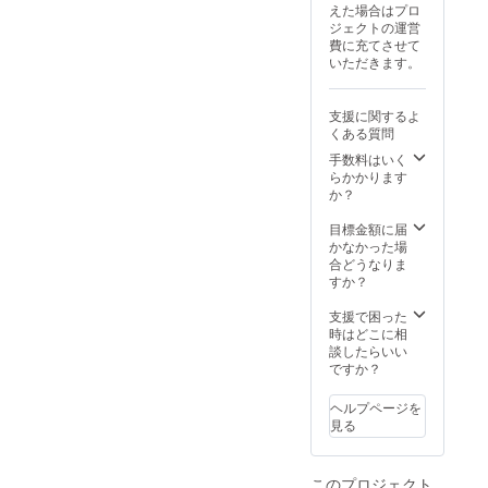
場合の※1返金補
えた場合はプロ
償※に遣った場合
ジェクトの運営
にも その旨ご
費に充てさせて
報告させていた
いただきます。
だきます。 ※ご
自身、もしくは
身近にいるだっ
支援に関するよ
きゅうちゃんに
くある質問
プレゼントした
い場合にはメー
手数料はいく
ルにてご注文を
らかかります
承りますのでよ
か？
ろしくお願いい
たします。 ※５
目標金額に届
年以内に一人も
かなかった場
マッチングしな
合どうなりま
かった場合、ま
すか？
たは プレゼン
トしたもののご
支援で困った
家族の役に立た
時はどこに相
ないもの（治療
談したらいい
のさまたげ）と
ですか？
判断された場合
には、先天性股
ヘルプページを
関節脱臼関連の
見る
グッズ作成事業
継続に使わせて
いただきます。
このプロジェクト