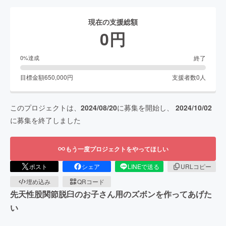
現在の支援総額
0
円
終了
0
%達成
目標金額
650,000
円
支援者数
0
人
このプロジェクトは、
2024/08/20
に募集を開始し、
2024/10/02
に募集を終了しました
もう一度プロジェクトをやってほしい
ポスト
シェア
LINEで送る
URLコピー
埋め込み
QRコード
先天性股関節脱臼のお子さん用のズボンを作ってあげた
い