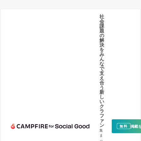
社
会
課
題
の
解
決
を
み
ん
な
で
支
え
合
う
新
し
い
ク
ラ
フ
ァ
ン
掲載
無料
集
ま
っ