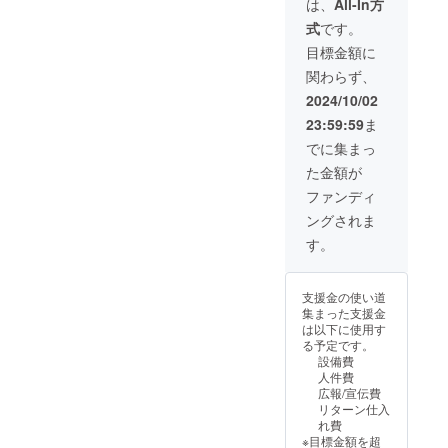
ど 何か支援者
は、
All-In方
に明かせる情報
式
です。
がないか？お聞
きしてみま
目標金額に
す。）一切プラ
関わらず、
イバシー明かせ
ない場合には
2024/10/02
作成した送付前
23:59:59
ま
のズボンの写真
のみをメールさ
でに集まっ
せていただきリ
た金額が
ターンとさせて
いただきます。
ファンディ
※必要とされる先
ングされま
天性股関節脱臼
の赤ちゃんのご
す。
親族様より、注
文があってから
の制作になりま
支援金の使い道
すので マッチ
集まった支援金
ングするまで制
は以下に使用す
作されませんこ
る予定です。
とをあらかじめ
設備費
ご承知おきくだ
人件費
さい。 ※だっ
広報/宣伝費
きゅうちゃんが
リターン仕入
サイズアウト等
れ費
で使えなかった
※目標金額を超