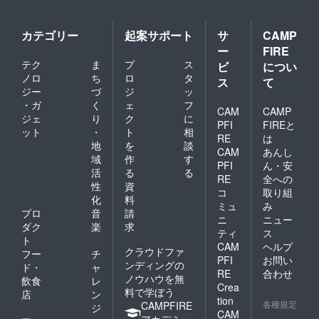
カテゴリー
起案サポート
サ
CAMP
ー
FIRE
テク
ま
プ
ス
ビ
につい
ノロ
ち
ロ
タ
ス
て
ジー
づ
ジ
ッ
・ガ
く
ェ
フ
CAM
CAMP
ジェ
り
ク
に
PFI
FIREと
ット
・
ト
相
RE
は
地
を
談
CAM
あんし
域
作
す
PFI
ん・安
活
る
る
RE
全への
性
資
コ
取り組
化
料
ミュ
み
プロ
音
請
ニ
ニュー
ダク
楽
求
ティ
ス
ト
CAM
ヘルプ
クラウドファ
フー
チ
PFI
お問い
ンディングの
ド・
ャ
RE
合わせ
ノウハウを無
飲食
レ
Crea
料で学ぼう
店
ン
tion
各種規定
CAMPFIRE
ジ
CAM