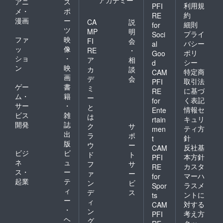
アカデミー
アニ
ス
利用規
PFI
メ・
ポ
約
RE
漫画
ー
CA
説
細則
for
ツ
MP
明
プライ
Soci
ファ
映
FI
会
バシー
al
ッ
像
RE
・
ポリ
Goo
ショ
・
ア
相
シー
d
ン
映
カ
談
特定商
CAM
画
デ
会
取引法
PFI
ゲー
書
ミ
に基づ
RE
ム・
籍
ー
く表記
for
サー
・
と
情報セ
Ente
ビス
雑
は
キュリ
rtain
開発
誌
ク
サ
ティ方
men
出
ラ
ポ
針
t
版
ウ
ー
反社基
CAM
ビジ
ビ
ド
ト
本方針
PFI
ネ
ュ
フ
サ
カスタ
RE
ス・
ー
ァ
ー
マーハ
for
起業
テ
ン
ビ
ラスメ
Spor
ィ
デ
ス
ントに
ts
ー
ィ
対する
CAM
・
ン
考え方
PFI
ヘ
グ