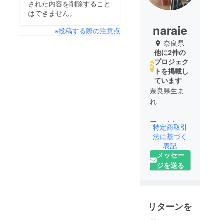
された内容を削除すること
はできません。
naraie
※投稿する際の注意点
奈良県
他に2件の
プロジェク
トを掲載し
ています
奈良県生ま
れ
ファイナン
特定商取引
シャルプラ
法に基づく
ンナー
表記
メッセー
宅建士
ジを送る
リターンを