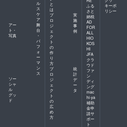
クッ
RE
ル
と
キーポ
ふる
ス
は
リシー
さと
ケ
プ
実
納税
ア
ロ
施
AD
アー
舞
ジ
事
FOR
ト・
台
ェ
例
ALL
写真
・
ク
HIO
パ
ト
KOS
フ
の
HI
ォ
作
JFA
ー
り
クラ
マ
方
ウド
ン
プ
統
ファ
ス
ロ
計
ン
ソー
ジ
デ
ディ
シャ
ェ
ー
ング
ル
ク
タ
mac
グッ
ト
hi-ya
ド
の
補助
広
金申
め
請サ
方
ポー
ト