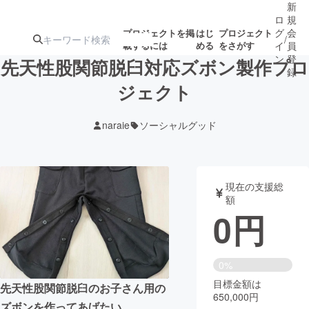
新
ロ
規
グ
会
プロジェクトを掲
はじ
プロジェクト
/
載するには
める
をさがす
イ
員
ン
登
先天性股関節脱臼対応ズボン製作プロ
録
ジェクト
人気のプロ
注目のリ
注目の新着プロ
募集終了が近いプ
もうすぐ公開
naraie
ソーシャルグッド
ジェクト
ターン
ジェクト
ロジェクト
されます
アート・写真
音楽
現在の支援総
額
0
円
テクノロジー・ガジェット
ゲーム・サ
映像・映画
書籍・雑誌
0%
目標金額は
先天性股関節脱臼のお子さん用の
650,000円
ビジネス・起業
チャレンジ
ズボンを作ってあげたい