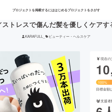
プロジェクトを掲載するには
はじめる
プロジェクトをさがす
／ストレスで傷んだ髪を優しくケアす
KARAFULL_
ビューティー・ヘルスケア
注目のリターン
注目の新着プロジェクト
募集終了が近いプロジェクト
も
現在の
音楽
舞台・パフォーマンス
10
ゲーム・サービス開発
フード・飲食店
100%
書籍・雑誌出版
アニメ・漫画
目標金額は1
支援者
チャレンジ
ビューティー・ヘルスケ
6