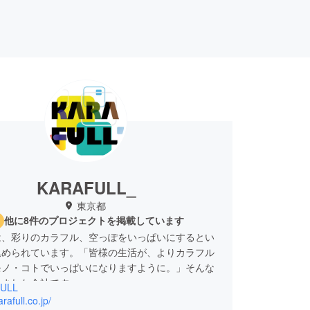
KARAFULL_
東京都
他に8件のプロジェクトを掲載しています
は、彩りのカラフル、空っぽをいっぱいにするとい
込められています。「皆様の生活が、よりカラフル
モノ・コトでいっぱいになりますように。」そんな
生まれた会社です。
ULL
arafull.co.jp/