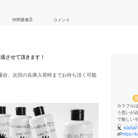
仲間募集
コメント
1
発送させて頂きます！
場合、次回の在庫入荷時までお待ち頂く可能
カラフル
う思いが
で愉しい
思いから
_KARAF
https://k