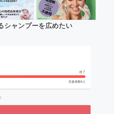
るシャンプーを広めたい
終了
支援者数
6
人
た