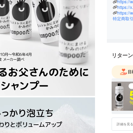
社員一丸
https://
https:/
していく
https://
う、少人
特定商取
ます。
会社のコ
ビスをご
リターン
目
詳細を見