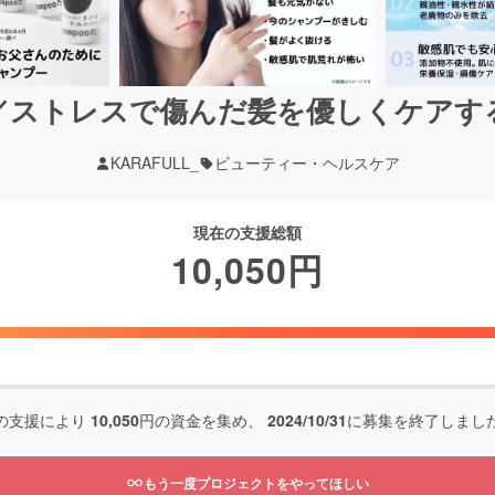
／ストレスで傷んだ髪を優しくケアす
KARAFULL_
ビューティー・ヘルスケア
現在の支援総額
10,050
円
の支援により
10,050
円の資金を集め、
2024/10/31
に募集を終了しまし
もう一度プロジェクトをやってほしい