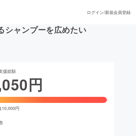
ログイン
/
新規会員登録
るシャンプーを広めたい
うすぐ公開されます
支援総額
プロダクト
,050
円
ファッション
スポーツ
0,000円
数
ア
ソーシャルグッド
人