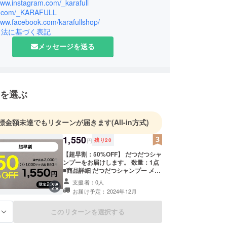
となって様々なプロジェクトに積極的にチャレンジ
www.instagram.com/_karafull
/x.com/_KARAFULL
明るい会社で、日本中へ良い物をお届けできるよ
www.facebook.com/karafullshop/
数ではありますが力を合わせて日々活動を行ってい
引法に基づく表記
メッセージを送る
ンセプトを大切に、これからもより良い製品やサー
提案していきたいと思っています。
を選ぶ
標金額未達でもリターンが届きます
(All-in方式)
1,550
円
残り
20
【超早割：50%OFF】 だつだつシャ
ンプーをお届けします。 数量：1点
■商品詳細 だつだつシャンプー メー
カー希望価格 2,000円（税込） 内容
支援者：0人
量：500ml ※送料（550円）込みの
お届け予定：2024年12月
お値段です
このリターンを選択する
る