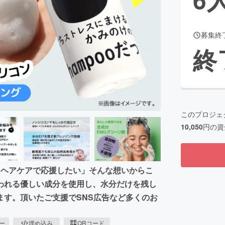
募集終
CAMPFIRE for Social Good
CAMPFIRE Creation
終
CAMPFIREふるさと納税
machi-ya
コミュニティ
このプロジェ
10,050
円の資
をヘアケアで応援したい」そんな想いからこ
われる優しい成分を使用し、水分だけを残し
ます。頂いたご支援でSNS広告など多くのお
ピー
埋め込み
QRコード