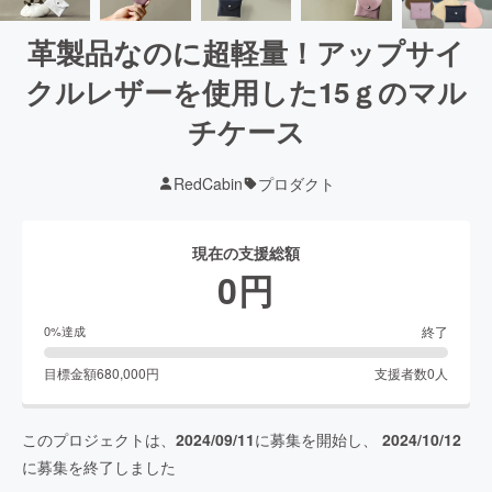
革製品なのに超軽量！アップサイ
クルレザーを使用した15ｇのマル
チケース
RedCabin
プロダクト
現在の支援総額
0
円
終了
0
%達成
目標金額
680,000
円
支援者数
0
人
このプロジェクトは、
2024/09/11
に募集を開始し、
2024/10/12
に募集を終了しました