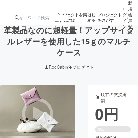
新
ロ
規
グ
会
プロジェクトを掲
はじ
プロジェクト
/
載するには
める
をさがす
イ
員
ン
登
革製品なのに超軽量！アップサイク
録
ルレザーを使用した15ｇのマルチ
ケース
人気のプロ
注目のリ
注目の新着プロ
募集終了が近いプ
もうすぐ公開
ジェクト
ターン
ジェクト
ロジェクト
されます
RedCabin
プロダクト
アート・写真
音楽
現在の支援総
テクノロジー・ガジェット
ゲーム・サ
額
0
円
映像・映画
書籍・雑誌
0%
ビジネス・起業
チャレンジ
目標金額は