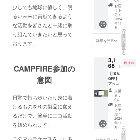
0人
使用し
ラー：
お届
少しでも地球に優しく、明
たマル
ネイ
け予
チケー
ビー ・
定：
るい未来に貢献できるよう
ス（ブ
2024
数量：1
年11
ラッ
な活動を皆さんと一緒に取
点 ・サ
こ
月
ク） ●
イズ：
の
リ
り組んでいきたいと思って
先着45
約縦8 ×
タ
ー
様 /一般
横9.5 ×
ン
詳細を見る
おります。
を
販売予
厚さ
選
択
定価格
0.5cm
す
る
3,520円
・素
3,1
の商品
材：
残り15
を
68
アップ
CAMPFIRE参加の
円
20%OF
サイク
【10％
Fで購入
ルレ
意図
OFF】
いただ
ザー
アップ
けま
（牛
サイク
す。 ＜
革） ※
支援
ルレ
詳細＞
基本的
者：
日常で持ち歩いたり身に着
ザーを
・カ
に追跡
0人
使用し
ラー：
可能な
お届
けるものをR.の製品に変え
たマル
ブラッ
メール
け予
チケー
ク ・数
定：
るだけで、簡単にエコ活動
便での
ス（ホ
2024
量：1点
発送と
年11
ワイ
を始められます。
・サイ
なりま
こ
月
ト） ●
ズ：約
の
す。 ※
リ
先着15
縦8 × 横
タ
複数の
ー
このマルチケースをより多
様 /一般
9.5 × 厚
ン
送付先
詳細を見る