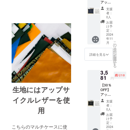
アップ
けま
（牛
ご記入
サイク
す。 ＜
革） ※
くださ
支援
ルレ
詳細＞
基本的
い
者：
ザーを
・カ
に追跡
0人
使用し
ラー：
可能な
お届
たマル
ラベン
メール
け予
チケー
ダー ・
定：
便での
ス（ネ
2024
数量：1
発送と
年11
イ
点 ・サ
なりま
こ
月
ビー）
イズ：
の
す。 ※
リ
＆ハン
約縦8 ×
タ
複数の
ー
カチ
横9.5 ×
ン
送付先
詳細を見る
を
（おは
厚さ
選
への発
択
ようor
0.5cm
す
送は出
る
おやす
・素
来かね
3,5
み）
材：
ます。
残り10
セット
81
アップ
※必ずご
円
●先着10
サイク
購入者
【30％
様 /一般
ルレ
様のご
生地にはアップサ
OFF】
販売予
ザー
住所を
アップ
定価格
（牛
ご記入
イクルレザーを使
サイク
5,115円
革） ※
くださ
支援
ルレ
の商品
基本的
い ※税
者：
用
ザーを
を
に追跡
0人
込・送
使用し
30%OF
可能な
料無料
お届
たマル
Fで購入
メール
け予
チケー
いただ
定：
便での
こちらのマルチケースに使
ス（ブ
2024
けま
発送と