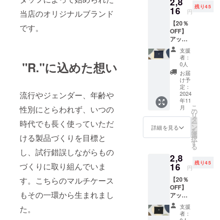
2,8
残り45
16
円
当店のオリジナルブランド
【20％
です。
OFF】
アップ
サイク
支援
ルレ
者：
ザーを
"R."に込めた想い
0人
使用し
お届
たマル
け予
チケー
定：
流行やジェンダー、年齢や
ス（ネ
2024
年11
イ
こ
月
性別にとらわれず、いつの
ビー）
の
リ
●先着45
タ
時代でも長く使っていただ
ー
様 /一般
ン
詳細を見る
を
販売予
選
ける製品づくりを目標と
択
定価格
す
る
3,520円
し、試行錯誤しながらもの
2,8
の商品
残り45
を
づくりに取り組んでいま
16
円
20%OF
す。こちらのマルチケース
【20％
Fで購入
OFF】
いただ
もその一環から生まれまし
アップ
けま
サイク
す。 ＜
支援
た。
ルレ
詳細＞
者：
ザーを
・カ