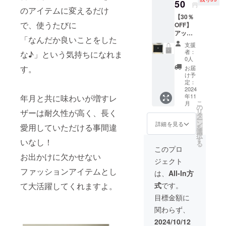
様 /一般
50
量：1点
ラー：
円
のアイテムに変えるだけ
販売予
・サイ
おはよ
【30％
定価格
ズ：約
う（ホ
で、使うたびに
OFF】
5,500円
縦8 × 横
ワイ
アップ
の商品
9.5 × 厚
ト）／
「なんだか良いことをした
サイク
を
さ
おやす
支援
ルレ
30%OF
0.5cm
み（グ
者：
な♪」という気持ちになれま
ザーを
Fで購入
・素
0人
レイ）
使用し
いただ
材：
す。
・数
お届
たマル
けま
アップ
け予
量：1点
チケー
す。 ＜
定：
サイク
・サイ
ス（ブ
2024
詳細
ルレ
ズ：約
年11
年月と共に味わいが増すレ
ラッ
（マル
ザー
52 ×
こ
月
ク）＆
チケー
の
（牛
52cm
リ
ザーは耐久性が高く、長く
エコ
ス）＞
タ
革） ＜
・素
ー
バッグ
・カ
ン
詳細
詳細を見る
材：
愛用していただける事間違
を
（Ice
ラー：
選
（ハン
キャン
択
Gray）
ネイ
す
カチ）
いなし！
ブリッ
る
セット
ビー ・
＞ ・カ
このプロ
ク(コッ
●先着35
数量：1
お出かけに欠かせない
ラー：
トン
ジェクト
様 /一般
点 ・サ
おはよ
100%)
ファッションアイテムとし
販売予
イズ：
う（ホ
は、
All-In方
※基本的
定価格
約縦8 ×
ワイ
に追跡
て大活躍してくれますよ。
式
です。
5,500円
横9.5 ×
ト）／
可能な
の商品
厚さ
おやす
目標金額に
メール
を
0.5cm
み（グ
便での
関わらず、
30%OF
・素
レイ）
発送と
Fで購入
材：
・数
2024/10/12
なりま