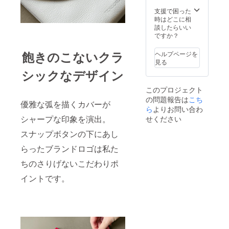
基本的
い
に追跡
支援で困った
可能な
時はどこに相
メール
談したらいい
便での
ですか？
発送と
なりま
飽きのこないクラ
ヘルプページを
す。 ※
見る
複数の
シックなデザイン
送付先
への発
このプロジェクト
送は出
の問題報告は
来かね
こち
優雅な弧を描くカバーが
ます。
ら
よりお問い合わ
※必ずご
シャープな印象を演出。
せください
購入者
様のご
スナップボタンの下にあし
住所を
らったブランドロゴは私た
ご記入
くださ
ちのさりげないこだわりポ
い
イントです。