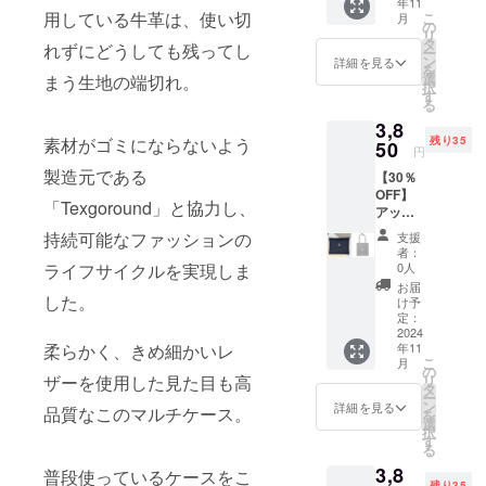
年11
ラッ
す。 ＜
なりま
用している牛革は、使い切
こ
月
ク）＆
詳細
の
す。 ※
リ
ハンカ
（マル
タ
複数の
れずにどうしても残ってし
ー
チ（お
チケー
ン
送付先
詳細を見る
を
はよう
ス）＞
選
まう生地の端切れ。
への発
択
orおや
・カ
す
送は出
る
すみ）
ラー：
来かね
3,8
セット
ネイ
ます。
素材がゴミにならないよう
残り35
●先着10
50
ビー ・
※必ずご
円
様 /一般
数量：1
購入者
製造元である
【30％
販売予
点 ・サ
様のご
OFF】
定価格
イズ：
住所を
「Texgoround」と協力し、
アップ
5,115円
約縦8 ×
ご記入
サイク
の商品
横9.5 ×
くださ
持続可能なファッションの
支援
ルレ
を
厚さ
い
者：
ザーを
30%OF
ライフサイクルを実現しま
0.5cm
0人
使用し
Fで購入
・素
お届
たマル
した。
いただ
材：
け予
チケー
けま
定：
アップ
ス（ネ
2024
す。 ＜
サイク
柔らかく、きめ細かいレ
年11
イ
詳細
ルレ
こ
月
ビー）
（マル
の
ザー
ザーを使用した見た目も高
リ
＆エコ
チケー
タ
（牛
ー
バッグ
ス）＞
ン
革） ＜
詳細を見る
品質なこのマルチケース。
を
（Ice
・カ
選
詳細
択
Gray）
ラー：
す
（ハン
る
セット
ブラッ
カチ）
3,8
●先着35
普段使っているケースをこ
ク ・数
＞ ・カ
残り35