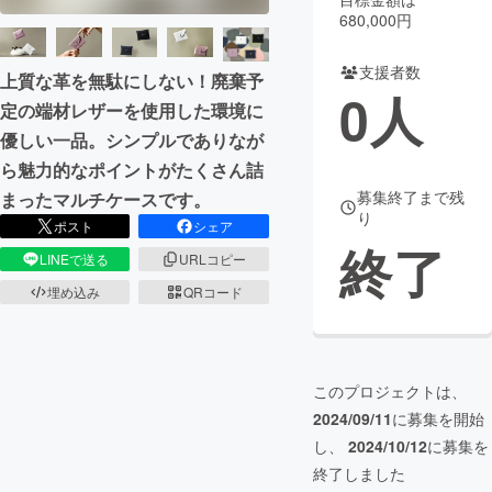
680,000円
まちづくり・地域活性化
支援者数
上質な革を無駄にしない！廃棄予
0
人
定の端材レザーを使用した環境に
CAMPFIRE for Social Good
CAMPFIRE Creation
優しい一品。シンプルでありなが
CAMPFIREふるさと納税
machi-ya
コミュニティ
ら魅力的なポイントがたくさん詰
募集終了まで残
まったマルチケースです。
り
ポスト
シェア
終了
LINEで送る
URLコピー
埋め込み
QRコード
このプロジェクトは、
2024/09/11
に募集を開始
し、
2024/10/12
に募集を
終了しました