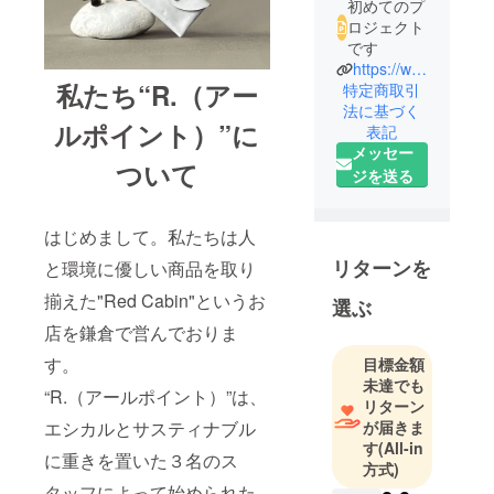
初めてのプ
ロジェクト
です
https://www.redcabin.co.jp/shop
私たち“R.（アー
特定商取引
法に基づく
ルポイント）”に
表記
メッセー
ついて
ジを送る
はじめまして。私たちは人
リターンを
と環境に優しい商品を取り
揃えた"Red Cabin"というお
選ぶ
店を鎌倉で営んでおりま
す。
目標金額
未達でも
“R.（アールポイント）”は、
リターン
エシカルとサスティナブル
が届きま
す
(All-in
に重きを置いた３名のス
方式)
タッフによって始められた