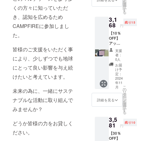
を
販売予
さ
選
への発
くの方々に知っていただ
択
定価格
0.5cm
す
送は出
る
3,520円
・素
来かね
き、認知を広めるため
3,1
の商品
材：
ます。
残り15
を
68
アップ
※必ずご
CAMPFIREに参加しまし
円
10%OF
サイク
購入者
【10％
Fで購入
た。
ルレ
様のご
OFF】
いただ
ザー
住所を
アップ
けま
（牛
ご記入
サイク
皆様のご支援をいただく事
す。 ＜
革） ※
くださ
支援
ルレ
詳細＞
基本的
い
者：
により、少しずつでも地球
ザーを
・カ
に追跡
0人
使用し
ラー：
可能な
お届
にとって良い影響を与え続
たマル
ホワイ
メール
け予
チケー
ト ・数
定：
便での
けたいと考えています。
ス（ラ
2024
量：1点
発送と
年11
ベン
・サイ
なりま
こ
月
ダー）
ズ：約
の
す。 ※
未来の為に、一緒にサステ
リ
●先着15
縦8 × 横
タ
複数の
ー
様 /一般
ナブルな活動に取り組んで
9.5 × 厚
ン
送付先
詳細を見る
を
販売予
さ
選
への発
択
みませんか？
定価格
0.5cm
す
送は出
る
3,520円
・素
来かね
3,5
の商品
材：
ます。
どうか皆様の力をお貸しく
残り10
を
81
アップ
※必ずご
円
10%OF
サイク
購入者
ださい。
【30％
Fで購入
ルレ
様のご
OFF】
いただ
ザー
住所を