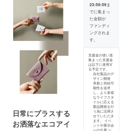
いただ
アップ
量：1点
す。 ※
23:59:59
ま
けま
サイク
・サイ
複数の
す。 ＜
ルレ
ズ：約
でに集まっ
送付先
詳細
ザー
52 ×
への発
た金額が
（マル
（牛
52cm
送は出
チケー
革） ＜
・素
ファンディ
来かね
ス）＞
詳細
材：
ます。
ングされま
・カ
（エコ
キャン
※必ずご
ラー：
バッ
ブリッ
す。
購入者
ブラッ
グ）＞
ク(コッ
様のご
ク ・数
・カ
トン
住所を
量：1点
ラー：
100%)
ご記入
支援金の使い道
・サイ
Ice_Gra
※基本的
くださ
集まった支援金
ズ：約
y ・数
に追跡
い
は以下に使用す
縦8 × 横
量：1点
可能な
る予定です。
9.5 × 厚
・サイ
メール
自社製品のデ
さ
ズ：約
便での
ザイン開発
0.5cm
縦39 ×
発送と
革新と持続可
・素
横
なりま
能性を追求
材：
37.5cm
す。 ※
し、より多様
アップ
（持ち
複数の
なライフスタ
サイク
手：約
送付先
イルに応える
ルレ
70cm）
への発
製品開発を行
ザー
・素
送は出
日常にプラスする
う為に活用さ
（牛
材：ビ
来かね
せていただき
革） ＜
スコー
ます。
ます。 イベ
お洒落なエコアイ
詳細
ス
※必ずご
ントや展示会
（エコ
40%、
購入者
への出展 一