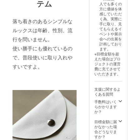
バッ
テム
リネン
様のご
人でも多くの
グ）＞
40%、
住所を
方に価値を体
・カ
コット
ご記入
感していただ
ラー：
ン
くださ
く為、実際に
落ち着きのあるシンプルな
Ice_Gra
10%、
い
手に取り、見
y ・数
ポリエ
てもらえるイ
ルックスは年齢、性別、流
量：1点
ステル
ベントや展示
・サイ
10% ※
行を問いません。
会への出展を
ズ：約
基本的
計画しており
縦39 ×
に追跡
使い勝手にも優れているの
ます。
横
可能な
※目標金額を超
37.5cm
メール
で、普段使いに取り入れや
えた場合はプロ
（持ち
便での
ジェクトの運営
手：約
すいですよ。
発送と
費に充てさせて
70cm）
なりま
いただきます。
・素
す。 ※
材：ビ
複数の
スコー
送付先
支援に関するよ
ス
への発
くある質問
40%、
送は出
リネン
来かね
手数料はいく
40%、
ます。
らかかります
コット
※必ずご
か？
ン
購入者
10%、
様のご
目標金額に届
ポリエ
住所を
かなかった場
ステル
ご記入
合どうなりま
10% ※
くださ
すか？