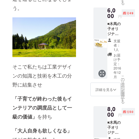
が入り
す
間伐材
る
られた
ます。
です。
う。
6,0
オリジ
ご要望
注）す
残り49
ナル
00
があれ
べての
円
グッズ
ば支援
お届け
■木馬の
です。
の方の
は新工
子オリ
今回の
名前な
場立ち
ジナル
プロ
ども刻
上げ後
コレク
ジェク
印でき
となり
支援
ション
ト用に
ます。
ます。
者：
木馬の
特別に
（別途
1人
ご了承
子 ペン
制作さ
手間代
くださ
お届
立て
れるも
１００
け予
い。
H 120
ので一
定：
０円か
そこで私たちは工業デザイ
ｍｍ 木
2016
品ごと
かりま
年12
馬の子
に
す）材
ンの知識と技術を木工の分
こ
月
に使わ
MOKU
の
料は秩
リ
れてい
野に結集させ
BANOK
タ
父産の
ー
るパー
Oロゴと
ン
ヒノキ
詳細を見る
を
ツで作
作者の
選
間伐材
択
「子育てが終わった後もイ
られた
サイン
す
です。
る
オリジ
が入り
注）す
ンテリアの調度品として一
8,0
ナル
ます。
べての
残り50
グッズ
00
ご要望
お届け
円
級の価値」
を持ち
です。
があれ
は新工
■木馬の
今回の
ば支援
場立ち
子オリ
プロ
の方の
上げ後
「大人自身も欲しくなる」
ジナル
ジェク
名前な
となり
コレク
ト用に
ども刻