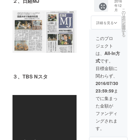
２、日経MJ
クト用
2016
す。開
サービ
ジョン
年12
に作ら
発中に
スの内
M1~M6
こ
月
れた限
描かれ
の
容は 限
は工場
リ
定カ
たス
タ
定カ
体験・
ー
ラー
ケッチ
ン
ラー
詳細を見る
オリジ
を
バー
も額装
選
バー
ナルワ
択
ジョン
して贈
す
ジョン
イン
る
を特別
呈させ
M6 、ま
このプロ
等、す
価格で
て頂き
たは本
べて同
ジェクト
提供い
ます。
文下部
様のリ
たしま
※尚、現
の「リ
は、
All-In方
ターン
す。制
行カ
ターン
サービ
式
です。
作ロッ
ラーを
につい
スを行
トナン
ご希望
て」を
目標金額に
いま
バーと
の場合
ご覧く
す。
関わらず、
３、TBS Nスタ
作者の
でも、
ださ
手書き
特別価
い。限
2016/07/30
サイン
格でご
定カ
23:59:59
ま
入りプ
提供い
ラー
レート
たしま
バー
でに集まっ
付きで
す。 ※
ジョン
た金額が
す。開
サービ
M1~M6
発中に
スの内
は工場
ファンディ
描かれ
容は 限
体験・
ングされま
たス
定カ
オリジ
ケッチ
ラー
ナルワ
す。
も額装
バー
イン
して贈
ジョン
等、す