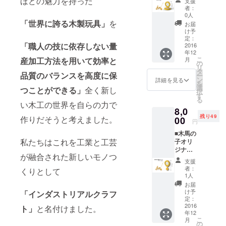
ほどの魅力を持った
ます。
支援
ション
特別に
印でき
ご了承
者：
木馬の
制作さ
ます。
0人
くださ
子卓上
「世界に誇る木製玩具」
を
れるも
（別途
い。
お届
クロッ
ので一
手間代
け予
ク H
品ごと
定：
１００
「職人の技に依存しない量
175 ｍ
2016
に
０円か
年12
ｍ 木馬
MOKU
かりま
こ
産加工方法を用いて効率と
月
の子に
BANOK
の
す）材
リ
使われ
Oロゴと
タ
料は秩
品質のバランスを高度に保
ー
ている
作者の
ン
父産の
詳細を見る
を
パーツ
サイン
選
ヒノキ
つことができる」
全く新し
択
で作ら
が入り
す
間伐材
る
れたオ
ます。
い木工の世界を自らの力で
です。
8,0
リジナ
ご要望
注）す
残り49
作りだそうと考えました。
ルグッ
00
があれ
べての
円
ズで
ば支援
お届け
■木馬の
す。今
の方の
は新工
私たちはこれを工業と工芸
子オリ
回のプ
名前な
場立ち
ジナル
ロジェ
ども刻
上げ後
が融合された新しいモノつ
コレク
クト用
印でき
となり
支援
ション
に特別
ます。
ます。
者：
くりとして
木馬の
に制作
（別途
1人
ご了承
子壁掛
される
手間代
くださ
お届
けク
もので
１００
け予
「インダストリアルクラフ
い。
ロック
一品ご
定：
０円か
H 200
2016
とに
ト」
と名付けました。
かりま
年12
ｍｍ 木
MOKU
す）材
こ
月
馬の子
BANOK
の
料は秩