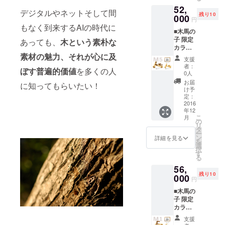
提供い
サイン
間伐材
52,
たしま
が入り
です。
デジタルやネットそして間
残り10
す。制
000
ます。
注）す
円
作ロッ
ご要望
もなく到来するAIの時代に
べての
■木馬の
トナン
があれ
お届け
子 限定
バーと
あっても、
木という素朴な
ば支援
は新工
カラー
作者の
の方の
場立ち
素材の魅力、それが心に及
バー
手書き
名前な
上げ後
支援
ジョン
サイン
ども刻
となり
者：
ぼす普遍的価値
を多くの人
M5S 本
入りプ
印でき
0人
ます。
プロ
レート
ます。
ご了承
お届
に知ってもらいたい！
ジェク
付きで
（別途
け予
くださ
ト用に
す。開
定：
手間代
い。
作られ
2016
発中に
１００
年12
た限定
描かれ
０円か
こ
月
カラー
たス
の
かりま
リ
バー
ケッチ
タ
す）材
ー
ジョン
も額装
ン
料は秩
詳細を見る
を
を特別
して贈
選
父産の
択
価格で
呈させ
す
ヒノキ
る
提供い
て頂き
間伐材
56,
たしま
ます。
です。
残り10
す。制
000
※尚、現
注）す
円
作ロッ
行カ
べての
■木馬の
トナン
ラーを
お届け
子 限定
バーと
ご希望
は新工
カラー
作者の
の場合
場立ち
バー
手書き
でも、
上げ後
支援
ジョン
サイン