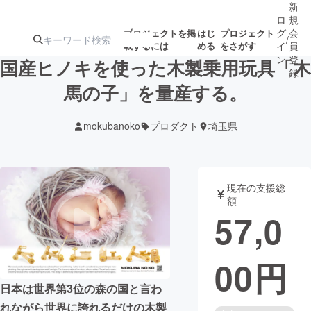
新
ロ
規
グ
会
プロジェクトを掲
はじ
プロジェクト
/
載するには
める
をさがす
イ
員
ン
登
国産ヒノキを使った木製乗用玩具「木
録
馬の子」を量産する。
人気のプロ
注目のリ
注目の新着プロ
募集終了が近いプ
もうすぐ公開
mokubanoko
プロダクト
埼玉県
ジェクト
ターン
ジェクト
ロジェクト
されます
アート・写真
音楽
現在の支援総
額
57,0
テクノロジー・ガジェット
ゲーム・サ
00
円
映像・映画
書籍・雑誌
日本は世界第3位の森の国と言わ
ビジネス・起業
チャレンジ
れながら世界に誇れるだけの木製