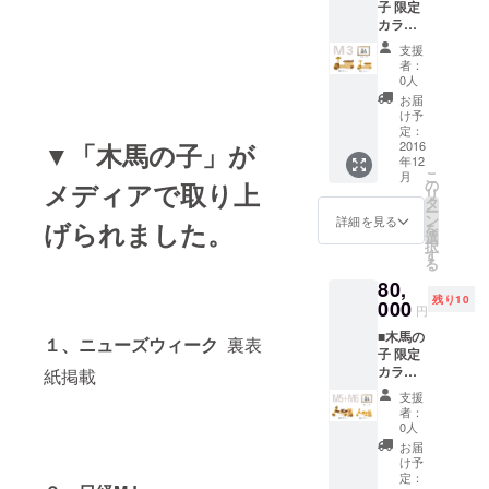
子 限定
バーと
ご希望
につい
スを行
カラー
作者の
の場合
て」を
いま
バー
手書き
でも、
ご覧く
す。
支援
ジョ
サイン
特別価
ださ
者：
ン
入りプ
格でご
0人
い。限
M3S 本
レート
提供い
定カ
お届
プロ
付きで
たしま
け予
ラー
ジェク
す。開
定：
す。 ※
バー
▼「木馬の子」が
ト用に
2016
発中に
サービ
ジョン
年12
作られ
描かれ
スの内
M1~M6
こ
月
た限定
たス
の
メディアで取り上
容は 限
は工場
リ
カラー
ケッチ
タ
定カ
体験・
ー
バー
も額装
ン
ラー
詳細を見る
オリジ
げられました。
を
ジョン
して贈
選
バー
ナルワ
択
を特別
呈させ
す
ジョン
イン
る
価格で
て頂き
M6 、ま
等、す
80,
提供い
ます。
たは本
べて同
残り10
たしま
000
※尚、現
文下部
様のリ
円
す。制
行カ
の「リ
ターン
■木馬の
作ロッ
ラーを
１、ニューズウィーク
裏表
ターン
サービ
子 限定
トナン
ご希望
につい
スを行
カラー
紙掲載
バーと
の場合
て」を
いま
バー
作者の
でも、
ご覧く
す。
支援
ジョ
手書き
特別価
ださ
者：
ン M5
サイン
格でご
0人
い。限
Ｓ+Ｍ
入りプ
提供い
定カ
お届
6S 本プ
レート
たしま
け予
ラー
ロジェ
付きで
定：
す。 ※
バー