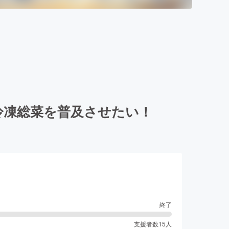
冷凍総菜を普及させたい！
終了
支援者数
15
人