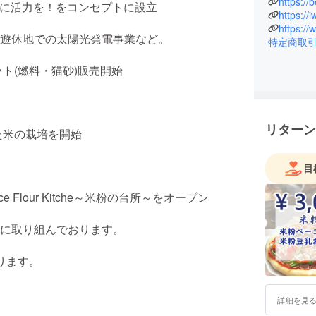
https://
地域に活力を！をコンセプトに設立
https://i
https://
遊休地での太陽光発電事業など。
特定商取
ト(燃料・猫砂)販売開始
リターン
た米の栽培を開始
目
 Flour Kitche～米粉の台所～をオープン
に取り組んでおります。
ります。
詳細を見