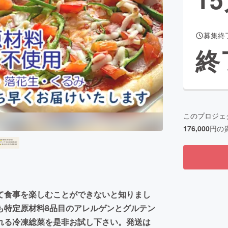
募集終
CAMPFIRE for Social Good
CAMPFIRE Creation
終
CAMPFIREふるさと納税
machi-ya
コミュニティ
このプロジェ
176,000
円の
て食事を楽しむことができないと知りまし
も特定原材料8品目のアレルゲンとグルテン
れる冷凍総菜を是非お試し下さい。発送は