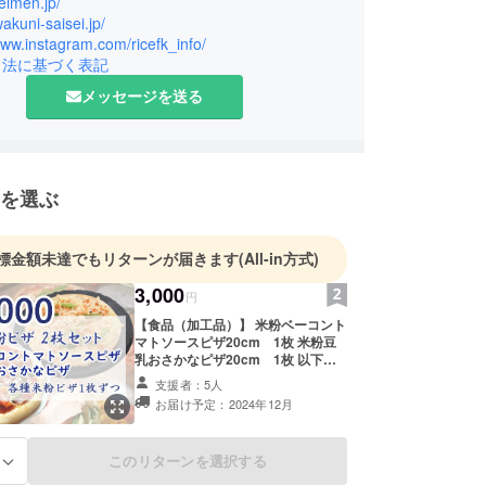
beimen.jp/
wakuni-saisei.jp/
www.instagram.com/ricefk_info/
引法に基づく表記
メッセージを送る
を選ぶ
標金額未達でもリターンが届きます
(All-in方式)
3,000
円
【食品（加工品）】 米粉ベーコント
マトソースピザ20cm 1枚 米粉豆
乳おさかなピザ20cm 1枚 以下共
通 「原材料及び添加物等の食品表示
支援者：5人
はお届け商品のラベルに表記されま
お届け予定：2024年12月
す。 商品開封前には必ずお届けのリ
ターンに貼付されたラベルや注意書
きをご確認ください。」 ・保存方
このリターンを選択する
る
法：-18℃以下で保存してください
・消費期限：製造日から約3ヶ月 ・