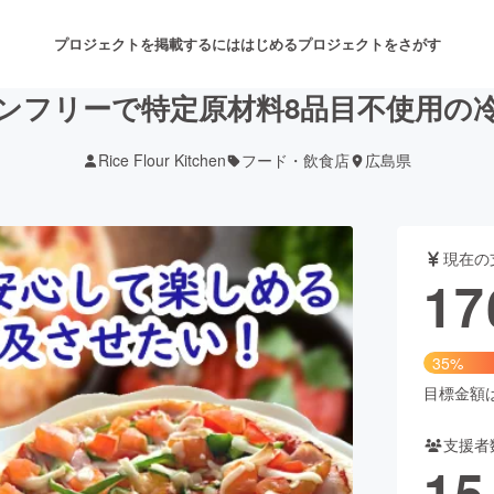
プロジェクトを掲載するには
はじめる
プロジェクトをさがす
ンフリーで特定原材料8品目不使用の
Rice Flour Kitchen
フード・飲食店
広島県
注目のリターン
注目の新着プロジェクト
募集終了が近いプロジェクト
も
現在の
音楽
舞台・パフォーマンス
17
ゲーム・サービス開発
フード・飲食店
35%
書籍・雑誌出版
アニメ・漫画
目標金額は5
支援者
チャレンジ
ビューティー・ヘルスケ
15