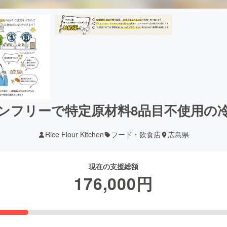
ンフリーで特定原材料8品目不使用の
Rice Flour Kitchen
フード・飲食店
広島県
現在の支援総額
176,000
円