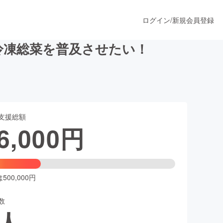
ログイン
/
新規会員登録
冷凍総菜を普及させたい！
うすぐ公開されます
支援総額
プロダクト
6,000
円
ファッション
スポーツ
00,000円
数
ア
ソーシャルグッド
人