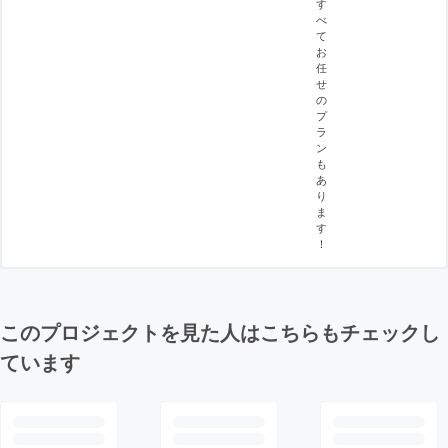
す
べ
て
お
任
せ
の
プ
ラ
ン
も
あ
り
ま
す
！
このプロジェクトを見た人はこちらもチェックし
ています