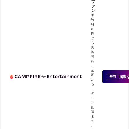
フ
ァ
ン
手
数
料
0
円
か
ら
実
施
可
能
。
企
画
掲載
無料
か
ら
リ
タ
ー
ン
配
送
ま
で
、