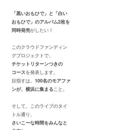
ル3F JR
横浜駅
「黒いおもひで」と「白い
徒歩５
分 東急
おもひで」のアルバム2枚を
線・み
なとみ
同時発売
がしたい！
らい線
横浜駅
徒歩５
分 相鉄
このクラウドファンディン
線横浜
グプロジェクトで、
駅徒歩
３分 市
チケットリターンつきの
営地下
鉄ブ
コース
を発表します。
ルーラ
イン横
目指すは、
100名のモアファ
浜駅徒
歩３分
ンが、横浜に集まる
こと。
そして、このライブのタイ
トル通り、
さいこーな時間をみんなと