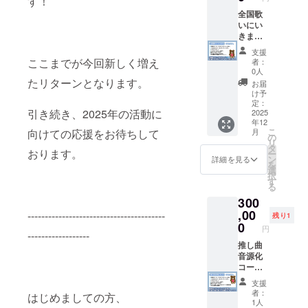
す！
おもひ
しメッ
オリジ
い。 ※
で」ア
全国歌
セージ
ナルパ
黒いお
ルバム
いにい
にてお
ンフ
もひ
・ もあ
きます
届け）
レット
で、白
もあポ
コース
・ アル
※アルバ
いおも
支援
スト
・内田
バムに
ムに記
ここまでが今回新しく増え
ひでア
者：
カード
もあ
ネーム
載して
0人
ルバム
・「黒
11th パ
記さい
たリターンとなります。
も良い
ともあ
お届
いおも
ンフ
（黒白
名前
け予
もあポ
ひで」
レット
両方) ・
定：
を、備
スト
引き続き、2025年の活動に
「白い
にネー
2025
三月十
考欄で
カード
年12
おもひ
ム記載
五日夜
お知ら
は、
こ
月
向けての応援をお待ちして
で」
・「黒
11th 記
の
せくだ
2025年
リ
ジャ
いおも
念ライ
タ
さい。
3月15日
おります。
ー
ケット
ひで」
ブ ペア
ン
※黒いお
詳細を見る
以降の
を
画像
と「白
チケッ
選
もひ
発送を
択
（ファ
いおも
ト(とな
す
で、白
予定し
る
イル便
ひで」
りどお
いおも
ており
300
を利用
アルバ
し2席
ひでア
ます。
しメッ
ム ・ も
,00
分)（全
----------------------------------------
ルバム
その際
残り1
セージ
あもあ
席指定
0
ともあ
にかか
円
にてお
ポスト
------------------
席） ・
もあポ
る送料
届け）
カード
推し曲
内田も
スト
は含ま
・ アル
・ アル
音源化
あ 11th
カード
れてお
バムに
バムに
コース
オリジ
は、ラ
りま
ネーム
ネーム
・内田
ナルパ
イブ会
す。 ※
支援
記さい
記さい
もあ
ンフ
場にて
お礼動
者：
はじめましての方、
（黒白
（黒白
11th パ
レット
直接お
1人
画は