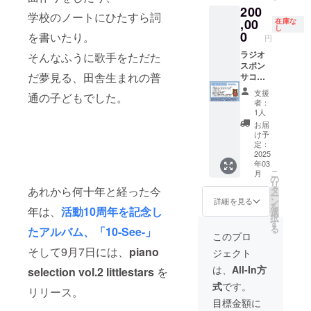
ムに記
浜市西
ますの
なたの
浜駅徒
200
メッ
ネーム
アルバ
載して
区南幸
で、別
好きな
歩３分
学校のノートにひたすら詞
セージ
記さい
ム ・ も
,00
在庫な
も良い
2-1-22
途でご
もあオ
し
でおし
（黒白
あもあ
0
名前
を書いたり。
相鉄
請求に
リジナ
円
らせ）
両方）
ポスト
を、備
ムービ
なるこ
ル曲
・内田
・もあ
カード
ラジオ
そんなふうに歌手をただた
考欄で
ル3F JR
とはご
を、編
もあ
からの
・ アル
スポン
お知ら
横浜駅
ざいま
曲し音
だ夢見る、田舎生まれの普
11th オ
心を込
バムに
サコー
せくだ
徒歩５
せん。
源化、
リジナ
めたお
ネーム
ス ・内
さい。
分 東急
お一人
アルバ
支援
通の子どもでした。
ルパン
礼動画
記さい
田もあ
※黒いお
線・み
でも可
ムに収
者：
フレッ
(YouTub
（黒白
11th パ
もひ
1人
なとみ
です
録いた
ト ・
e限定
両方）
ンフ
で、白
らい線
が、お
しま
お届
11th ラ
urlを
・もあ
レット
いおも
け予
横浜駅
友達や
す。
イブ 非
メッ
からの
にネー
定：
ひでア
徒歩５
他の
2024年
売品限
セージ
心を込
ム記載
2025
ルバム
分 相鉄
ファン
11月末
年03
定オリ
にてお
めたお
・「黒
ともあ
線横浜
の方も
までに
こ
月
ジナル
知ら
礼動画
いおも
の
もあポ
駅徒歩
一緒に
どの曲
リ
もあ
せ） ※
（YouT
ひで」
タ
あれから何十年と経った今
スト
３分 市
参戦も
にする
ー
グッズ
アルバ
ube限定
と「白
ン
カード
詳細を見る
営地下
大丈夫
かご連
を
（記念
ムとパ
urlを
いおも
年は、
活動10周年を記念し
選
は、ラ
鉄ブ
です。
絡くだ
択
フォト
ンフ
メッ
ひで」
す
イブ会
ルーラ
曲数は
さいま
る
たアルバム、「10-See-」
ブッ
レット
セージ
アルバ
場にて
このプロ
イン横
8〜13曲
せ。 ▲
ク、オ
に記載
にてお
ム ・ も
直接お
浜駅徒
ほどの
他の楽
そして9月7日には、
piano
ジェクト
リジナ
しても
知ら
あもあ
渡しと
歩３分
ライブ
曲との
ルタオ
良い名
せ） ・
ポスト
なりま
は、
All-In方
になり
兼ね合
selection vol.2 littlestars
を
ル） ・
前を、
都内ま
カード
す。 ※
ます。
いもあ
式
です。
11thラ
備考欄
たは都
・ アル
お礼動
リリース。
セット
るの
イブ
でお知
内近郊
バムに
画は
目標金額に
リスト
で、黒
DVD(20
らせく
のあな
ネーム