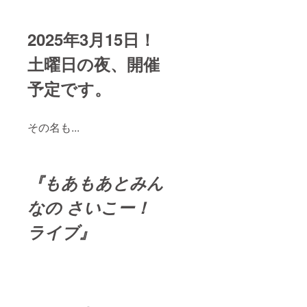
鉄ブ
セージ
円まで
ジャ
ルーラ
にてお
補助い
ケット
イン横
届け予
たしま
画像は
2025年3月15日！
浜駅徒
定。 ※
す。 お
2025年
歩３分
当日入
一人で
3月に
土曜日の夜
、
開催
場に必
も可で
メッ
要なチ
すが、
セージ
予定です。
ケット
お友達
にてお
画像と
や他の
届け予
配信視
ファン
定。 ※
聴に必
の方も
クラウ
その名も...
要なurl
一緒に
ドファ
リンク
参戦も
ンディ
は、ラ
大丈夫
ング終
イブ開
です。
了後
催の3〜
曲数は
に、ラ
『もあもあとみん
5日前
8〜13曲
ジオに
に、
ほどの
関する
なの さいこー！
メッ
ライブ
打ち合
セージ
になり
わせを
ライブ』
ボック
ます。
メッ
スに送
セット
セージ
らせて
リスト
でさせ
いただ
に関し
ていた
きま
ても相
だきた
す。 必
談可。
いで
ず、当
お任せ
す。
日事前
も大歓