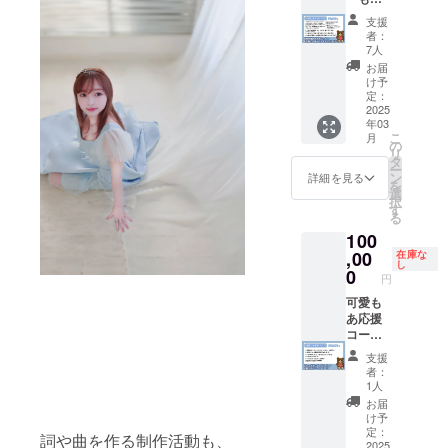
届け）
届け。
お礼動
らせく
セージ
2025.3.
からの
ジャ
・ アル
ジャ
画は
ださ
ボック
支援
15(土)1
心を込
ケット
バムに
ケット
2024年
い。 ※
者：
スに送
9:15開
めたお
に入れ
ネーム
7人
画像は
11月ご
黒いお
らせて
場
礼動画
るお名
記さい
2025年
ろメッ
もひ
お届
いただ
19:40開
（YouT
前を備
（黒白
け予
3月に
セージ
で、白
きま
演
ube限定
考欄に
定：
両方) ・
メッ
にてお
いおも
す。 必
YOKOH
urlを
2025
お知ら
三月十
セージ
届け。
ひでア
ず、当
AMA
年03
メッ
せくだ
五日夜
にてお
▲ライ
ルバム
日事前
MINTH
こ
月
セージ
さい。
の
11th 記
届け予
ブ会場
ともあ
に画像
ALL 横
リ
にてお
弾き語
タ
念ライ
定。 ※
はこち
もあポ
保存し
浜市西
ー
知ら
りで収
ン
ブ こう
詳細を見る
当日入
らで決
スト
て受付
区南幸
を
せ） ・
録する
選
チケッ
場に必
定する
カード
で提示
2-1-22
択
「黒い
もあ曲
す
ト（二
要なチ
か、 お
は、ラ
できる
相鉄
る
おもひ
が２曲
列目席
ケット
好きな
イブ会
ように
ムービ
100
で」と
選べま
確約)
画像
場所も
場にて
準備を
ル3F JR
「白い
,00
す。決
在庫な
（全席
は、ラ
要相談
直接お
お願い
横浜駅
し
おもひ
まって
0
指定
イブ開
ではあ
渡しも
いたし
円
徒歩５
で」ア
いる場
席） ・
催の3〜
ります
しくは
ます。
分 東急
ルバム
可愛も
合は備
三月十
5日前
が、承
ライブ
三月十
線・み
・ もあ
あ応援
考欄
五日夜
に、
りま
にい
五日夜
なとみ
もあポ
コース
へ。 ま
11th 記
メッ
す。
らっ
11th 記
らい線
スト
衣装な
だ決
念ライ
セージ
（メッ
しゃら
念ライ
支援
横浜駅
カード
どのも
まって
ブ 配信
ボック
セージ
ない方
者：
ブ詳細
徒歩５
・「黒
あを輝
いない
チケッ
1人
スに送
にて)
は郵送
2025.3.
分 相鉄
いおも
かせる
場合、
ト（配
らせて
（音響
でのお
お届
15(土)1
線横浜
ひで」
ための
メッ
信に入
け予
いただ
設備な
届けと
9:15開
駅徒歩
「白い
スポン
セージ
定：
れる
きま
どが
なりま
場
詞や曲を作る制作活動も、
３分 市
おもひ
サー
2025
にて