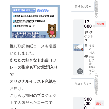
リ
セージ
で」
タ
念ライ
ー
にてお
ジャ
ン
ブ 配信
詳細を見る
を
知ら
ケット
選
チケッ
択
せ） ・
画像
す
ト（配
る
「黒い
（ファ
信に入
17,
おもひ
イル便
れる
残り20
で」と
000
を利用
URL
円
「白い
しメッ
を、
さいチ
おもひ
セージ
メッ
ケット
で」ア
にてお
セージ
コース
ルバム
届け）
でおし
・もあ
各1枚ず
・ アル
らせ）
推し歌詞色紙コースも増設
支援
からの
つ ・ も
バムに
・内田
者：
心を込
あもあ
いたしました。
ネーム
10人
もあ
めたお
ポスト
記さい
11th オ
お届
礼動画
あなたの好きなもあ曲（フ
カード
（黒白
け予
リジナ
（YouT
・「黒
定：
両方) ・
ルパン
レーズ指定も可)の歌詞入り
ube限定
2025
いおも
三月十
フレッ
年03
urlを
ひで」
五日夜
ト ※ア
で
こ
月
メッ
「白い
の
11th 記
ルバム
リ
セージ
おもひ
タ
念ライ
に記載
オリジナルイラスト色紙
を
ー
にてお
で」
ン
ブ ええ
詳細を見る
しても
を
知ら
ジャ
選
チケッ
お届け。
良い名
択
せ） ・
ケット
す
ト（全
前を、
る
「黒い
こちらも前回のプロジェク
画像
席指定
備考欄
300
おもひ
（ファ
席） ・
でお知
トで人気だったコースで
で」と
,00
イル便
内田も
らせく
残り1
「白い
を利用
0
あ 11th
ださ
円