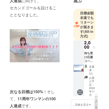
選ぶ
人達成
に向けて、
箇所で開
セカンドゴールを設けるこ
目標金額
ととなりました。
未達でも
リターン
が届きま
す
(All-in
方式)
2,0
00
円
待ち受
け応援
コース
もあの
支援
待受画
者：
像ラン
3人
ダム1枚
お届
（メッ
け予
セージ
定：
にて、
2024
次なる目標は150%
！そし
年11
転送
こ
月
サービ
の
て、
11周年ワンマンの100
リ
スを
タ
ー
使って
ン
詳細を見る
人達成
です。
を
お届け
選