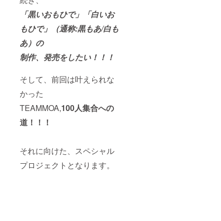
15(土)1
いおも
届け予
要相談
場にて
9:15開
「黒いおもひで」「白いお
ひでア
定。
ではあ
直接お
場
ルバム
ります
渡しも
19:40開
もひで」（通称:黒もあ/白も
ともあ
が、承
しくは
演
もあポ
りま
ライブ
YOKOH
あ）の
スト
す。
にい
AMA
カード
（メッ
らっ
制作、発売をしたい！！！
MINTH
は、ラ
セージ
しゃら
ALL 横
イブ会
にて)
ない方
浜市西
そして、前回は叶えられな
場にて
（音響
は郵送
区南幸
直接お
設備な
でのお
2-1-22
かった
渡しと
どが
届けと
相鉄
なりま
整って
なりま
ムービ
TEAMMOA,
100人集合への
す。 ※
いない
す。(そ
ル3F JR
お礼動
場合、
の際の
横浜駅
道！！！
画は
その場
送料は
徒歩５
2024年
所をお
込みと
分 東急
11月ご
断りす
なって
線・み
ろメッ
る場合
おりま
それに向けた、スペシャル
なとみ
セージ
もござ
す。) ※
らい線
プロジェクトとなります。
にてお
いま
お礼動
横浜駅
届け。
す。）
画は
徒歩５
ジャ
その場
2024年
分 相鉄
ケット
合の会
11月ご
線横浜
画像は
場費用
ろメッ
駅徒歩
2025年
につい
セージ
３分 市
3月に
ては、
にてお
営地下
メッ
税込3万
届け。