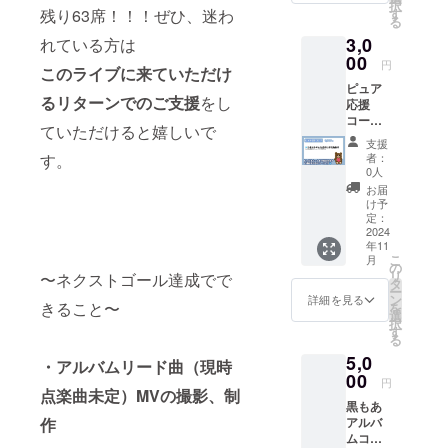
択
いたし
す
残り63席！！！ぜひ、迷わ
る
ます。)
3,0
れている方は
00
円
このライブに来ていただけ
ピュア
るリターンでのご支援
をし
応援
コース
ていただけると嬉しいで
・もあ
支援
からの
者：
す。
心を込
0人
めたお
お届
礼動画
け予
（YouT
定：
ube限定
2024
年11
urlを
こ
月
メッ
の
リ
〜ネクストゴール達成でで
セージ
タ
ー
にてお
ン
詳細を見る
きること〜
を
知ら
選
択
せ）
す
る
5,0
・アルバムリード曲（現時
00
円
点楽曲未定）MVの撮影、制
黒もあ
アルバ
作
ムコー