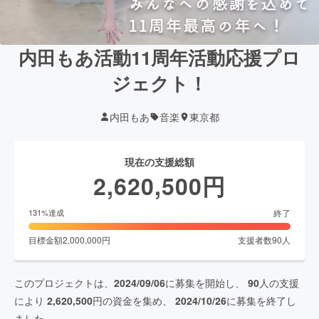
内田もあ活動11周年活動応援プロ
ジェクト！
内田もあ
音楽
東京都
現在の支援総額
2,620,500
円
終了
131
%達成
目標金額
2,000,000
円
支援者数
90
人
このプロジェクトは、
2024/09/06
に募集を開始し、
90
人の支援
により
2,620,500
円の資金を集め、
2024/10/26
に募集を終了し
ました