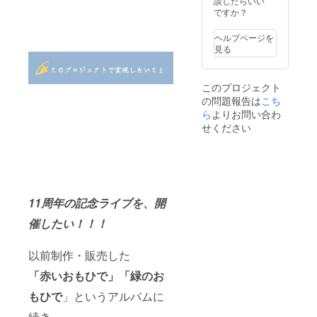
談したらいい
5日前
載して
その場
ルバム
してお
ですか？
に、
も良い
合の送
ともあ
名前ご
メッ
名前
料も含
もあポ
紹介 ※
セージ
ヘルプページを
を、備
まれて
スト
アルバ
ボック
見る
考欄で
おりま
カード
ムとパ
スに送
お知ら
す。) ※
は、ラ
ンフ
らせて
せくだ
お礼動
イブ会
レット
いただ
このプロジェクト
さい。
画は
場にて
に記載
きま
の問題報告は
こち
※パンフ
2024年
直接お
しても
す。 必
レット
11月ご
渡しと
良い名
ら
よりお問い合わ
ず、当
に掲載
ろメッ
なりま
前を、
日事前
せください
させて
セージ
す。 ※
備考欄
に画像
いただ
にてお
お礼動
でお知
保存し
くコメ
届け。
画は
らせく
て受付
ント
ジャ
2024年
ださ
で提示
は、
ケット
11月ご
い。 ※
できる
2025年
画像は
ろメッ
黒いお
ように
11周年の記念ライブを、開
1月中に
2025年
セージ
もひ
準備を
メッ
3月に
にてお
で、白
お願い
催したい！！！
セージ
メッ
届け。
いおも
いたし
にてご
セー
▲ライ
ひでア
ます。
連絡さ
ジ、
ブ会場
ルバム
三月十
以前制作・販売した
せてい
フォト
はこち
ともあ
五日夜
ただき
ボード
らで決
もあポ
11th 記
「赤いおもひで」「緑のお
ます。
は2025
定する
スト
念ライ
※黒いお
年3月中
か、 お
カード
もひで
」というアルバムに
ブ詳細
もひ
に郵送
好きな
は、ラ
2025.3.
続き、
で、白
にてお
場所も
イブ会