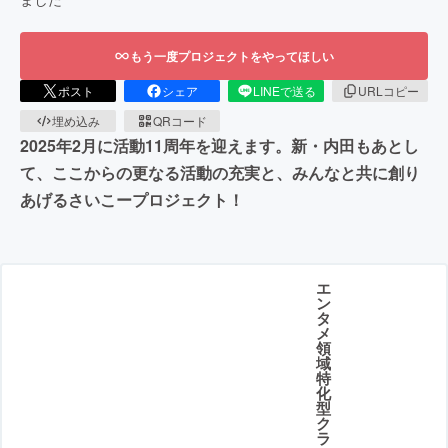
もう一度プロジェクトをやってほしい
ポスト
シェア
LINEで送る
URLコピー
埋め込み
QRコード
2025年2月に活動11周年を迎えます。新・内田もあとし
て、ここからの更なる活動の充実と、みんなと共に創り
あげるさいこープロジェクト！
エ
ン
タ
メ
領
域
特
化
型
ク
ラ