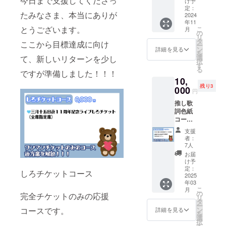
今日まで支援してくださっ
ブ詳細
け予
届け。
(YouTub
いおも
定：
2025.3.
ジャ
たみなさま、本当にありが
e限定
2024
ひで」
15(土)1
ケット
年11
urlを
「白い
9:15開
画像は
とうございます。
こ
月
メッ
おもひ
の
場
2025年
リ
セージ
で」
タ
19:40開
3月に
ここから目標達成に向け
ー
にてお
ジャ
ン
演
詳細を見る
メッ
を
知らせ)
ケット
選
YOKOH
て、新しいリターンを少し
セージ
択
・アル
画ぞう
す
AMA
にてお
る
バムに
ですが準備しました！！！
（ファ
MINTH
届け予
10,
ネーム
イル便
ALL 横
定。
残り3
記さい
000
を利用
浜市西
円
（黒
しメッ
区南幸
推し歌
白、両
セージ
2-1-22
詞色紙
方）
にてお
相鉄
コース
（備考
届け）
ムービ
・あな
欄にア
・ アル
ル3F JR
支援
たの推
ルバム
バムに
横浜駅
者：
しもあ
のブッ
ネーム
7人
徒歩５
曲の歌
クに載
記さい
分 東急
お届
詞入り
せても
（黒白
け予
線・み
イラス
良いお
定：
両方）
なとみ
しろチケットコース
ト色紙
2025
名前を
※アルバ
らい線
年03
・ もあ
ご記入
ムに記
横浜駅
こ
月
もあポ
くださ
の
載して
徒歩５
完全チケットのみの応援
リ
スト
い。
タ
も良い
分 相鉄
ー
カード
ン
コースです。
名前
詳細を見る
線横浜
を
・もあ
選
を、備
駅徒歩
択
からの
す
考欄で