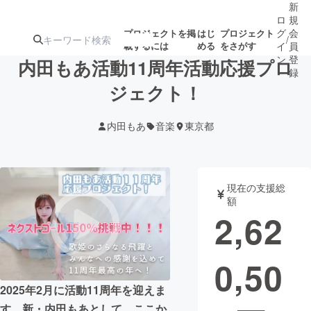
新
ロ
規
グ
会
プロジェクトを掲
はじ
プロジェクト
/
載するには
める
をさがす
イ
員
ン
登
内田もあ活動11周年活動応援プロ
録
ジェクト！
人気のプロ
注目のリ
注目の新着プロ
募集終了が近いプ
もうすぐ公開
内田もあ
音楽
東京都
ジェクト
ターン
ジェクト
ロジェクト
されます
アート・写真
音楽
現在の支援総
額
2,62
テクノロジー・ガジェット
ゲーム・サ
0,50
映像・映画
書籍・雑誌
2025年2月に活動11周年を迎えま
ビジネス・起業
チャレンジ
す。新・内田もあとして、ここか