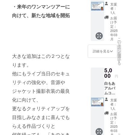
ス ・も
支援
・来年のワンマンツアーに
あから
者：
の心を
1人
向けて、新たな地域を開拓
込めた
お届
お礼動
け予
画
定：
（YouT
2025
年03
ube限定
こ
月
urlを
の
リ
メッ
タ
ー
セージ
ン
詳細を見る
を
にてお
大きな追加はこの２つとな
選
択
知ら
す
る
ります。
せ） ・
5,0
「黒い
他にもライブ当日のセキュ
おもひ
00
円
で」ア
リティの強化や、音源や
白もあ
ルバム
アルバ
・もあ
ジャケット撮影衣装の最良
ムコー
もあポ
ス ・も
スト
化に向けて、
支援
あから
カード
者：
の心を
更なるクォリティアップを
・「黒
1人
込めた
いおも
お届
目指しみなさまに喜んでも
お礼動
ひで」
け予
画
ジャ
定：
らえる作品づくりと
（YouT
2025
ケット
年03
ube限定
画ぞう
何年経っても、「あのとき
こ
月