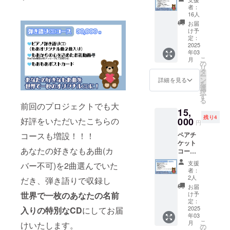
からの
もあポ
セージ
者：
お礼動
心を込
スト
でお知
16人
画は
めたお
カード
らせを
お届
2024年
礼動画
・「黒
お願い
け予
11月ご
（YouT
いおも
定：
いたし
ろメッ
ube限定
2025
ひで」
ます。
セージ
年03
urlを
「白い
その場
にてお
こ
月
メッ
おもひ
の
合、備
届け。
リ
セージ
で」
タ
考欄に
ジャ
ー
にてお
ジャ
ン
はお名
詳細を見る
ケット
を
知ら
ケット
選
前の記
画像は
択
せ） ・
画像
す
入をお
2025年
る
「黒い
（ファ
願いし
前回のプロジェクトでも大
3月に
15,
おもひ
イル便
ます。
メッ
残り4
で」と
000
好評をいただいたこちらの
を利用
※お礼動
円
セージ
「白い
しメッ
画は
にてお
ペアチ
コースも増設！！！
おもひ
セージ
2024年
届け予
ケット
で」ア
にてお
11月ご
定。
あなたの好きなもあ曲(カ
コース
ルバム
届け）
ろメッ
・もあ
・ もあ
・ アル
セージ
支援
バー不可)を2曲選んでいた
からの
もあポ
バムに
にてお
者：
心を込
スト
ネーム
2人
届け。
だき、弾き語りで収録し
めたお
カード
記さい
お届
礼動画
・「黒
（黒白
け予
世界で一枚のあなたの名前
（YouT
いおも
定：
両方) ・
ube限定
2025
入りの特別なCD
にしてお届
ひで」
三月十
年03
urlを
「白い
五日夜
こ
月
けいたします。
メッ
おもひ
の
11th 記