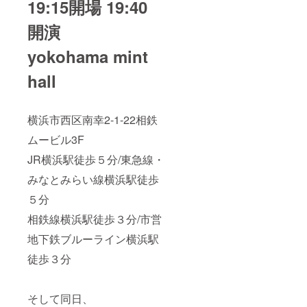
19:15開場 19:40
に画像
迎で
保存し
す。
開演
て受付
2025年
で提示
中の、
yokohama mint
できる
MOA本
ように
人との
hall
準備を
都合を
お願い
相談し
いたし
て、ス
ます。
ケ
横浜市西区南幸2-1-22相鉄
11th 記
ジュー
念ライ
ルを決
ムービル3F
ブ詳細
定させ
2025.3.
ていた
JR横浜駅徒歩５分/東急線・
15(土)1
だく形
9:15開
になり
みなとみらい線横浜駅徒歩
場
ます。
19:40開
５分
演
相鉄線横浜駅徒歩３分/市営
YOKOH
AMA
地下鉄ブルーライン横浜駅
MINTH
ALL 横
徒歩３分
浜市西
区南幸
2-1-22
相鉄
そして同日、
ムービ