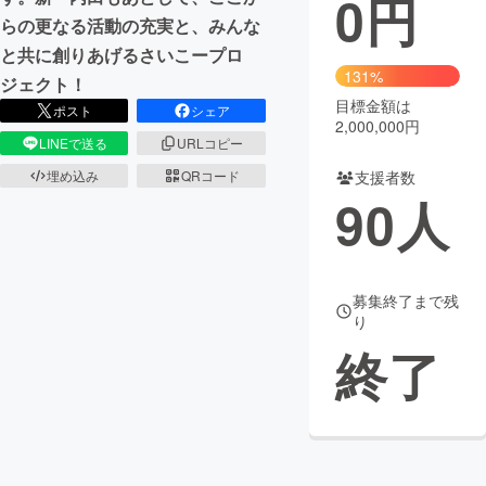
0
円
らの更なる活動の充実と、みんな
まちづくり・地域活性化
と共に創りあげるさいこープロ
131%
ジェクト！
目標金額は
CAMPFIRE for Social Good
CAMPFIRE Creation
ポスト
シェア
2,000,000円
CAMPFIREふるさと納税
machi-ya
コミュニティ
LINEで送る
URLコピー
支援者数
埋め込み
QRコード
90
人
募集終了まで残
り
終了