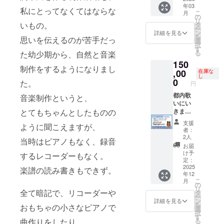
URL
す。 必
整って
す。(そ
19:40開
営地下
年03
で」
コース
2024.12
を、
私にとってなくてはならな
ず、当
いない
の際の
演
鉄ブ
こ
月
ジャ
です。
月中ま
の
メッ
日事前
場合、
送料は
YOKOH
ルーラ
リ
ケット
・内田
でにお
いもの。
タ
セージ
に画像
その場
込みと
AMA
イン横
ー
画像
もあ
知らせ
ン
でおし
詳細を見る
保存し
所をお
なって
MINTH
浜駅徒
を
思いを伝えるのが苦手だっ
（ファ
11th パ
くださ
選
らせ）
て受付
断りす
おりま
ALL 横
歩３分
択
イル便
ンフ
い。 ※
す
・内田
で提示
る場合
す。) ※
浜市西
る
た幼少期から、自然と音楽
を利用
レット
お礼動
もあ
できる
もござ
お礼動
区南幸
150
しメッ
にネー
画は
11th オ
ように
いま
画は
2-1-22
制作をするようになりまし
セージ
ム記載
,00
2024年
在庫な
リジナ
準備を
す。）
2024年
相鉄
し
にてお
・当日
11月ご
0
ルパン
お願い
その場
11月ご
た。
ムービ
円
届け）
衣装着
ろメッ
フレッ
いたし
合の会
ろメッ
ル3F JR
・ アル
用の特
都内歌
セージ
音楽制作というと、
ト ・
ます。
場費用
セージ
横浜駅
バムに
別フォ
いにい
にてお
11th ラ
三月十
につい
にてお
徒歩５
ネーム
トボー
きます
とてもちゃんとしたものの
届け。
イブ 非
五日夜
ては、
届け。
分 東急
記さい
ド ・
コース
売品限
11th 記
税込3万
ジャ
線・み
支援
ように聞こえますが、
（黒白
「黒い
・内田
定オリ
念ライ
円まで
ケット
者：
なとみ
両方) ・
おもひ
もあ
ジナル
2人
ブ詳細
補助い
画像は
らい線
当時はピアノもなく、録音
三月十
で」と
11th パ
もあ
2025.3.
たしま
2025年
お届
横浜駅
五日夜
「白い
ンフ
グッズ
け予
15(土)1
す。
3月に
するレコーダーもなく。
徒歩５
11th 記
おもひ
レット
定：
（記念
9:15開
MOAと
メッ
分 相鉄
念ライ
で」ア
にネー
2025
フォト
楽譜の読み書きもできず。
場
スタッ
セージ
線横浜
年12
ブ 配信
ルバム
ム記載
ブッ
19:40開
フなど
にてお
駅徒歩
こ
月
チケッ
・もあ
・「黒
の
ク、オ
演
の交通
届け予
３分 市
リ
ト（配
もあポ
いおも
全て暗記で、リコーダーや
タ
リジナ
YOKOH
費、宿
定。 ▲
営地下
ー
信に入
スト
ひで」
ン
ルタオ
詳細を見る
AMA
泊費は
プロの
鉄ブ
を
おもちゃの小さなピアノで
れる
カード
と「白
選
ル） ※
MINTH
含まれ
編曲家
ルーラ
択
URL
・アル
いおも
す
アルバ
ALL 横
ており
が、あ
イン横
る
曲作りをしたり、
を、
バムに
ひで」