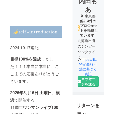
内田も
あ
東京都
他に3件の
プロジェク
トを掲載し
ています
北海道出身
のシンガー
2024.10.17追記
ソングライ
ター。
目標100%を達成
しまし
https://lit.link/moa
全国ツアー
特定商取引
た！！！本当に本当に、こ
などのライ
法に基づく
こまでの応援ありがとうご
表記
ブ活動、楽
メッセー
曲提供など
ざいます。
ジを送る
も行ってい
る。
2025年3月15日 土曜日、横
2024LIVETO
浜
で開催する
UR開催決
リターンを
11周年
ワンマンライブ100
定！９月7日
より全国５