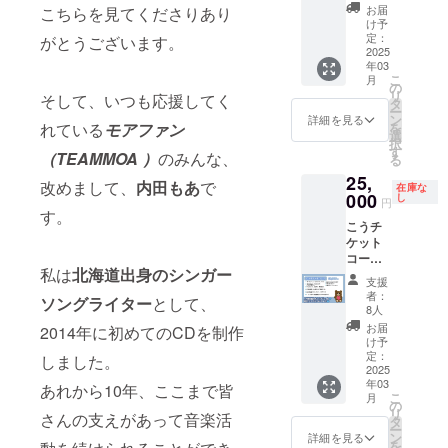
両方) ・
両方）
ンフ
※アルバ
渡しと
2024年
お届
こちらを見てくださりあり
三月十
・もあ
レット
ムに記
なりま
け予
11月ご
五日夜
からの
にネー
載して
定：
す。 ※
がとうございます。
ろメッ
11th 記
心を込
ム記載
2025
も良い
お礼動
セージ
年03
念ライ
めたお
・「黒
名前
画は
にてお
こ
月
ブ さい
礼動画
いおも
を、備
の
2024年
届け。
リ
そして、いつも応援してく
チケッ
（YouT
ひで」
考欄で
タ
11月ご
ジャ
ー
ト（三
ube限定
と「白
お知ら
ン
ろメッ
詳細を見る
ケット
を
れている
モアファン
列目以
urlを
いおも
せくだ
選
セージ
画像は
択
降、え
メッ
ひで」
さい。
す
にてお
2025年
（TEAMMOA ）
のみんな、
る
え席よ
セージ
アルバ
※黒いお
届け。
3月に
25,
り前
にてお
ム ・ も
もひ
ジャ
改めまして、
内田もあ
で
メッ
在庫な
列）
知ら
あもあ
000
で、白
し
ケット
セージ
円
（全席
せ） ・
ポスト
いおも
す。
画像は
にてお
こうチ
指定
日本全
カード
ひでア
2025年
届け予
ケット
席） ・
国のあ
・ アル
ルバム
3月に
定。 ※
コース
内田も
なたの
バムに
ともあ
メッ
配信に
私は
北海道出身のシンガー
・もあ
あ 11th
好きな
ネーム
もあポ
セージ
入るた
支援
からの
オリジ
場所
記載
スト
にてお
者：
めの
ソングライター
として、
心を込
ナルパ
に、も
（黒白
カード
8人
届け予
URL
めたお
ンフ
あが歌
両方）
は、ラ
定。 ※
お届
は、ラ
2014年に初めてのCDを制作
礼動画
レット
いに行
・もあ
イブ会
け予
当日入
イブ開
（YouT
※アルバ
く権利
からの
定：
場にて
しました。
場に必
催の約
ube限定
2025
ムに記
（ワン
心を込
直接お
要なチ
3-5日前
年03
urlを
載して
マンラ
めたお
あれから10年、ここまで皆
渡しと
ケット
にメッ
こ
月
メッ
も良い
イブ）
礼動画
の
なりま
画像
セージ
リ
さんの支えがあって音楽活
セージ
名前
※アルバ
（YouT
タ
す。 ※
は、ラ
にてお
ー
にてお
を、備
ム、パ
ube限定
ン
お礼動
詳細を見る
イブ開
届けい
を