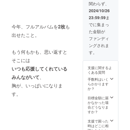
2024年
に関し
白どち
関わらず、
25年夏
ださ
たの好
記さい
11月ご
ても相
らの収
発売予
い。 ※
きな場
（黒白
ろメッ
2024/10/26
談可。
録にな
定) ・三
黒いお
所に、
両方）
セージ
お任せ
るかは
23:59:59
ま
月十五
もひ
もあが
もあか
にてお
も大歓
選ぶこ
日夜
で、白
歌いに
らの心
届け。
でに集まっ
迎で
とがで
今年、フルアルバムを
2枚
も
11th ラ
いおも
行く権
を込め
ジャ
す。
きませ
た金額が
イブ 神
ひでア
利（ワ
たお礼
ケット
2025年
ん。
出せたこと。
7チケッ
ルバム
ンマン
動画
画像は
ファンディ
中の、
ト（1列
ともあ
ライ
（YouT
2025年
MOA本
ングされま
目席確
もあポ
ブ） ※
ube限定
3月に
人との
約・全
スト
アルバ
urlを
もう何もかも、思い返すと
メッ
す。
都合を
席指定
カード
ム、パ
メッ
セージ
相談し
そこには
席） ・
は、
ンフ
セージ
にてお
て、ス
11thパ
2025/3/
レット
にてお
届け予
ケ
支援に関するよ
いつも応援してくれている
ンフ
15のラ
に記載
知ら
定。 ※
ジュー
くある質問
レット
イブ会
しても
せ） ラ
当日入
ルを決
みんながいて
、
へのコ
場 もし
良い名
ジオゲ
手数料はいく
場に必
定させ
メント
くは郵
前を、
スト出
らかかります
要なチ
ていた
胸が、いっぱいになりま
掲載 ・
送にて
備考欄
演権
か？
ケット
だく形
もあか
のお渡
でお知
（年2回
す。
画像と
になり
ら直筆
しとな
らせく
まで、
目標金額に届
配信視
ます。
のお礼
りま
ださ
電話出
かなかった場
聴に必
のお手
す。 (ラ
い。 ※
演も
合どうなりま
要なurl
紙とピ
イブ会
黒いお
可） ・
すか？
リンク
ンプリ
場に来
もひ
ラジオ
は、ラ
クラ ※
られな
で、白
内でス
支援で困った
イブ開
アルバ
い方は
いおも
ポン
時はどこに相
催の3〜
ムに記
郵送、
ひでア
サーと