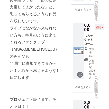
urlを
（ファ
の
リ
メッ
イル便
タ
支援してよかったな」と、
ー
セージ
を利用
ン
詳細を見る
を
にてお
しメッ
思ってもらえるような作品
選
択
知ら
セージ
す
る
を残したいです。
せ） ・
にてお
6,0
「白い
届け）
ライブになかなか来られな
残り9
おもひ
00
※黒いお
円
で」ア
もひで
い方も、毎月のように来て
しろチ
ルバム
アルバ
ケット
・もあ
ムとも
くれるファンクラブ
コース
もあポ
あもあ
・三月
スト
ポスト
（MOAXMEMBERSCLUB）
支援
十五日
カード
カード
者：
夜 11th
・「白
のみんなも
は、
6人
記念ラ
いおも
2025年
お届
11周年に参加できて良かっ
イブ し
ひで」
3月15日
け予
ろチ
ジャ
定：
以降の
た！と心から思えるような1
ケット
2025
ケット
発送を
年03
（全席
画ぞう
予定し
日にします。
こ
月
指定
（ファ
の
ており
リ
席） ※
イル便
タ
ます。
ー
当日入
を利用
ン
その際
詳細を見る
を
場に必
しメッ
選
にかか
択
要なチ
セージ
す
る送料
る
ケット
にてお
プロジェクト終了まで、あ
は含ま
8,8
画像
届け）
れてお
は、ラ
と９日！！！
00
※白いお
りま
円