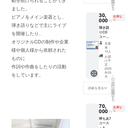
動を続けられることができ
知ら
考欄で
ンフ
urlを
選
画は
催の3〜
たしま
択
せ） ・
お知ら
レット
メッ
す
2024年
5日前
す。 必
ました。
る
「黒い
せくだ
に記載
セージ
11月ご
に、
ず配信
30,
おもひ
さい。
しても
にてお
ろメッ
メッ
ピアノをメイン楽器とし、
前に
在庫な
で」と
000
※黒いお
良い名
知ら
し
セージ
セージ
円
チェッ
「白い
もひ
前を、
せ） ・
弾き語りなどで主にライブ
にてお
ボック
クして
弾き語
おもひ
で、白
備考欄
黒もし
届け。
スに送
おいて
りCD
で」ア
を開催したり、
いおも
でお知
くは白
ジャ
らせて
くださ
コース
ルバム
ひでア
らせく
アルバ
ケット
いただ
いま
オリジナルCDの制作や企業
・ピア
・ もあ
ルバム
ださ
ムに、
画像は
きま
支援
せ。 三
ノ弾き
もあポ
ともあ
い。 ※
あなた
2025年
者：
す。 必
月十五
様や個人様から依頼された
語りCD
スト
もあポ
黒いお
のもあ
10人
3月に
ず、当
日夜
・ もあ
カード
スト
もひ
オリジ
メッ
お届
日事前
ものに
11th 記
もあポ
・「黒
カード
で、白
ナルの
け予
セージ
に画像
念ライ
スト
いおも
定：
は、ラ
いおも
推し曲
にてお
作詞や作曲をしたりの活動
保存し
ブ詳細
カード
2025
ひで」
イブ会
ひでア
を音源
届け予
て受付
2025.3.
年03
・もあ
「白い
をしています。
場にて
ルバム
化して
定。 ※
で提示
15(土)1
こ
月
からの
おもひ
の
直接お
ともあ
収録！
当日入
できる
9:40開
リ
心を込
で」
タ
渡しと
もあポ
※アルバ
場に必
ように
演
ー
めたお
ジャ
ン
なりま
スト
ムとパ
詳細を見る
要なチ
準備を
YOKOH
を
礼動画
ケット
選
す。 ※
カード
ンフ
ケット
お願い
AMA
択
（youtu
画像
す
お礼動
は、ラ
レット
画像
いたし
MINTH
る
be限定
（ファ
画は
イブ会
に記載
は、ラ
ます。
ALL
70,
urlを
イル便
2024年
場にて
しても
イブ開
三月十
在庫な
メッ
000
を利用
し
11月ご
直接お
良い名
催の3〜
円
五日夜
セージ
しメッ
ろメッ
渡しと
前を、
5日前
11th 記
神もあ7
にてお
セージ
セージ
なりま
備考欄
に、
念ライ
コース
届け)
にてお
にてお
す。 ※
でお知
メッ
ブ詳細
・もあ
※CD