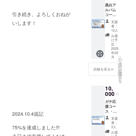
イブ開
もひで
す。 ※
黒白ア
催の3〜
アルバ
お礼動
ルバム
5日前
ムとも
画は
引き続き、よろしくおねが
コース
に、
あもあ
2024年
・もあ
メッ
ポスト
11月ご
支援
いします！
からの
セージ
カード
ろメッ
者：
心を込
ボック
は、
12人
セージ
めたお
スに送
2025年
にてお
お届
礼動画
らせて
3月15日
け予
届け。
（YouT
いただ
定：
以降の
ジャ
ube限定
2025
きま
発送を
ケット
年03
urlを
す。 必
予定し
画像は
こ
月
メッ
ず、当
の
ており
2025年
リ
セージ
日事前
タ
ます。
3月に
ー
にてお
に画像
ン
その際
詳細を見る
メッ
を
知ら
保存し
選
にかか
セージ
択
せ） ・
て受付
す
る送料
にてお
る
「黒い
で提示
は含ま
届け予
10,
おもひ
できる
れてお
定。
で」と
000
ように
りま
円
「白い
準備を
す。 ※
ガチ応
おもひ
お願い
お礼動
援コー
で」ア
いたし
画は
ス ・も
ルバム
ます。
2024年
2024.10.4追記
あから
・ もあ
三月十
11月ご
支援
の心を
もあポ
五日夜
ろメッ
者：
込めた
スト
75%を達成しました!!!
11th 記
3人
セージ
お礼動
カード
念ライ
にてお
お届
画
・「黒