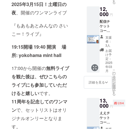
３分 市
る
心を込
2025年3月15日！土曜日の
お知ら
営地下
12,
めたお
せくだ
鉄ブ
夜
、開催のワンマンライブ
礼動画
000
さい。
ルーラ
円
（youtu
※黒いお
イン横
配信チ
be限定
もひ
浜駅徒
『もあもあとみんなの さい
ケット
urlを
で、白
歩３分
コース
メッ
いおも
こー！ライブ』
・もあ
セージ
ひでア
支援
からの
にてお
ルバム
者：
心を込
届け) ※
3人
ともあ
19:15開場 19:40 開演 場
めたお
色紙に
もあポ
お届
礼動画
する楽
所: yokohama mint hall
け予
スト
（YouT
曲が決
定：
カード
ube限定
2025
まって
は、
年03
urlを
17:00から開催の
無料ライブ
いる場
2025年
こ
月
メッ
合は備
の
3月15日
リ
を観た後は、ぜひこちらの
セージ
考欄に
タ
以降の
ー
にてお
お願い
ン
詳細を見る
発送を
ライブにも参加していただ
を
知ら
しま
選
予定し
択
せ） ・
す。 ま
す
ており
けると嬉しい
です。
る
「黒い
だ決定
ます。
13,
おもひ
してい
11周年を記念してのワンマ
その際
残り54
で」と
000
ない場
にかか
円
「白い
ン
で、セットリストはオリ
合、
る送料
ええチ
おもひ
2024.12
は含ま
ケット
ジナルオンリーとなりま
で」ア
月中ま
れてお
コース
ルバム
でに
りま
す。
・もあ
・ もあ
メッ
す。 ※
支援