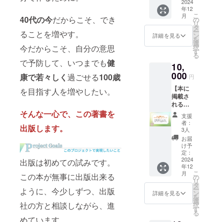
完成し
2024
供時
ロード
ロード
年12
た電子
期：
期間が
をお願
こ
月
書籍を
40代の今
だからこそ、でき
2024年
の
設定さ
いしま
リ
お送り
12月予
タ
れてい
す。指
ー
ることを増やす。
しま
定
ン
詳細を見る
ますの
定期間
を
す。 ま
選
で、指
を過ぎ
今だからこそ、自分の意思
択
た、書
す
定の期
ると追
る
籍の巻
間内に
で予防して、いつまでも
健
加料金
10,
末にあ
ダウン
が発生
なたの
000
康で若々しく
過ごせる
100歳
ロード
円
します
お名前
をお願
のでご
【本に
を掲載
を目指す人を増やしたい。
いしま
注意く
掲載さ
しま
す。指
ださ
れるイ
す！ あ
定期間
い。
ラスト
そんな一心で、この著書を
なたの
を過ぎ
支援
の載っ
お名前
者：
ると追
出版します。
たトー
をPRで
3人
加料金
トバッ
きま
お届
が発生
グ】 電
す。プ
け予
します
子書籍
ロジェ
定：
のでご
に掲載
2024
クトの
出版は初めての試みです。
注意く
年12
される
一部と
ださ
こ
月
この本が無事に出版出来る
イラス
して、
の
い。
リ
トを用
特別な
タ
ー
ように、今少しずつ、出版
いたオ
記念と
ン
詳細を見る
を
リジナ
なりま
選
社の方と相談しながら、進
択
ルグッ
す。 ※
す
る
ズ(トー
掲載す
めています。