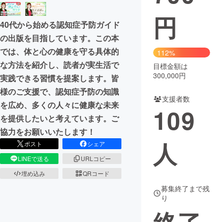
円
まちづくり・地域活性化
40代から始める認知症予防ガイド
の出版を目指しています。この本
CAMPFIRE for Social Good
CAMPFIRE Creation
では、体と心の健康を守る具体的
112%
CAMPFIREふるさと納税
machi-ya
コミュニティ
な方法を紹介し、読者が実生活で
目標金額は
300,000円
実践できる習慣を提案します。皆
様のご支援で、認知症予防の知識
支援者数
を広め、多くの人々に健康な未来
109
を提供したいと考えています。ご
協力をお願いいたします！
人
ポスト
シェア
LINEで送る
URLコピー
埋め込み
QRコード
募集終了まで残
り