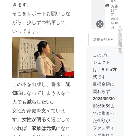
0人
きます。
内容の
メール
お届
認知症
にて調
け予
そこをサポートお願いしな
予防に
整 時
定：
関する
2024
間：45
がら、少しずつ執筆して
年10
オンラ
分 場
こ
月
イン個
所：オ
の
いってます。
リ
人セッ
ンライ
タ
ー
ショ
ン
ン
詳細を見る
を
ン。90
zoomに
選
択
分間の
て開催
す
る
集中コ
(動作環
このプロ
ンサル
境：PC/
ジェクト
ティン
スマホ)
グで、
※詳細は
は、
All-In方
生活習
メール
式
です。
慣の改
にてご
善をサ
連絡さ
この本を出版し、将来、
認
目標金額に
ポート
せてい
関わらず、
しま
知症
になってしまう人を一
ただき
す。 日
ます。
2024/09/30
人で
も減らしたい。
時：
※有効期
23:59:59
ま
メール
限は
女性が家庭を支えていま
にて調
2024年
でに集まっ
整 時
10月か
す。
女性が明るく
過ごして
た金額が
間：90
ら1年間
分 場
です。
ファンディ
いれば、
家族は元気
になれ
所：オ
ングされま
ンライ