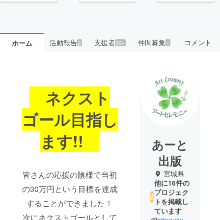
活動報告
支援者
仲間募集
コメント
ホーム
2
99+
1
ネクスト
ゴール目指し
ます!!
あーと
出版
宮城県
皆さんの応援の陰様で当初
他に16件の
の30万円という目標を達成
プロジェク
トを掲載し
することができました！
ています
次にネクストゴールとして