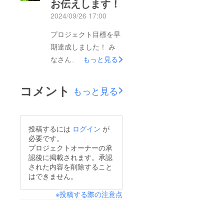
お伝えします！
います!!私たちの想い
2024/09/26 17:00
を信じてくださった皆
さまへの感謝の気持ち
プロジェクト目標を早
とともにさらなる挑戦
期達成しました！ み
として9月末までの期
なさん、こんにちは！
もっと見る
間中にネクストゴール
100歳健康美人クリエ
として45万円達成を目
イターのねこで
コメント
もっと見る
指すことにしました！
す。 とっても嬉しい
集めた金額を出版の宣
お知らせがありま
伝活動費に充てさらに
す！ なんと、書籍出
投稿するには
ログイン
が
認知症予防の知識を広
版のためのクラウド
必要です。
め、多くの人々に健康
ファンディングは期日
プロジェクトオーナーの承
な未来を提供したいと
認後に掲載されます。承認
前に目標の30万円を達
考えていますこのプロ
された内容を削除すること
成することができまし
はできません。
ジェクトは私にとって
た！ 皆様の応援と支
も大きなチャレンジで
※投稿する際の注意点
援、本当に感謝の気持
すが皆様の応援があれ
ちでいっぱいで
ば、きっと達成するこ
す。 本当にありがと