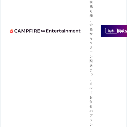
実
施
可
能
。
企
画
掲載
無料
か
ら
リ
タ
ー
ン
配
送
ま
で
、
す
べ
て
お
任
せ
の
プ
ラ
ン