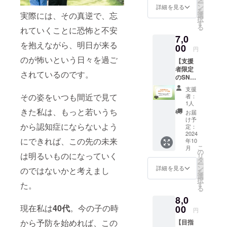
ー
待。講
②１月
ン
詳細を見る
を
義や
実際には、その真逆で、忘
11日20
選
択
ワーク
時〜
す
る
れていくことに恐怖と不安
ショッ
どちら
7,0
プを提
か選択
を抱えながら、明日が来る
供しま
00
して下
円
す。電
さい。
のが怖いという日々を過ご
【支援
子書籍
・場
者限定
をお届
所：オ
されているのです。
のSNS
けしま
ンライ
グルー
す。 日
ン
支援
プに招
時：
zoomに
その姿をいつも間近で見て
者：
待】 支
2025年
て開催
1人
援者限
きた私は、もっと若いうち
1月16日
(動作環
お届
定の
20時〜
境：PC/
け予
から認知症にならないよう
SNSグ
21時30
定：
スマホ)
ループ
2024
分 場
※参加方
にできれば、この先の未来
年10
にご招
所：オ
法など
こ
月
待しま
ンライ
の
詳細は
は明るいものになっていく
リ
す。こ
ン
タ
メール
ー
こで
zoomに
ン
にてご
詳細を見る
のではないかと考えまし
を
は、認
て開催
選
連絡さ
択
知症予
(動作環
た。
す
せてい
る
防に関
境：PC/
ただき
8,0
する情
スマホ)
ます。
現在私は
40代
。今の子の時
報交換
00
※参加方
※電子書
円
やサ
法など
籍は
から予防を始めれば、この
【目指
ポート
詳細は
2024年