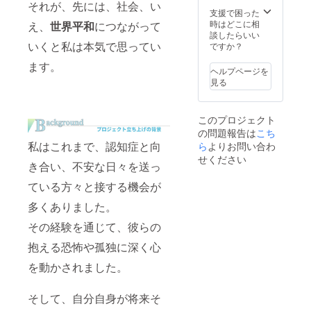
それが、先には、社会、い
支援で困った
時はどこに相
え、
世界平和
につながって
談したらいい
いくと私は本気で思ってい
ですか？
ます。
ヘルプページを
見る
このプロジェクト
の問題報告は
こち
私はこれまで、認知症と向
ら
よりお問い合わ
せください
き合い、不安な日々を送っ
ている方々と接する機会が
多くありました。
その経験を通じて、彼らの
抱える恐怖や孤独に深く心
を動かされました。
そして、自分自身が将来そ