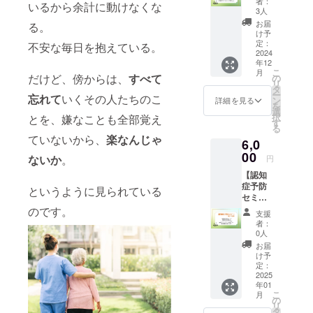
者：
いるから余計に動けなくな
会＋電
のある
3人
子書
カード
お届
る。
籍】 認
に仕上
け予
知症予
げま
定：
不安な毎日を抱えている。
防につ
2024
す。 提
年12
いての
供方法:
こ
月
情報交
PDF
だけど、傍からは、
すべて
の
リ
換を行
データ
タ
ー
忘れて
いくその人たちのこ
うオン
でメー
ン
詳細を見る
を
ライン
ルに送
選
択
とを、嫌なことも全部覚え
交流
りま
す
る
会。
す。 提
ていないから、
楽なんじゃ
6,0
テーマ
供時
を設定
00
期：
ないか
。
円
して
2024年
【認知
ディス
11月予
症予防
カッ
定
というように見られている
セミ
ション
ナー＋
を行い
のです。
支援
電子書
ます。
者：
籍】 認
・実施
0人
知症予
概要：
お届
防に関
60分
け予
するオ
間。 ・
定：
ンライ
2025
日時：
年01
ンセミ
①12月
こ
月
ナーへ
12日20
の
リ
の招
時〜
タ