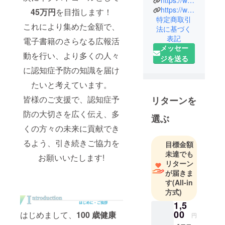
https://www.artshuppan.com/
https://www.artceremony.co.jp/
45万円
を目指します！
特定商取引
これにより集めた金額で、
法に基づく
表記
電子書籍のさらなる広報活
メッセー
動を行い、より多くの人々
ジを送る
に認知症予防の知識を届け
たいと考えています。
皆様のご支援で、認知症予
リターンを
防の大切さを広く伝え、多
選ぶ
くの方々の未来に貢献でき
るよう、引き続きご協力を
目標金額
未達でも
お願いいたします!
リターン
が届きま
す
(All-in
方式)
1,5
00
はじめまして、
100 歳健康
円