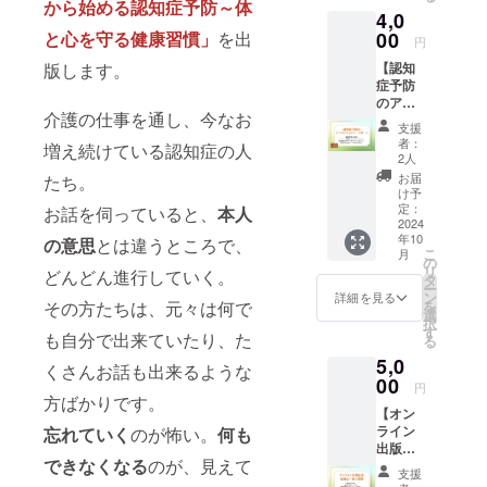
信。 提
設定さ
から始める認知症予防～体
4,0
お届け
供時
れてい
しま
00
と心を守る健康習慣」
を出
期：
ますの
円
す。 提
2024年
で、指
【認知
版します。
供方法:
10月か
定の期
症予防
支援者
ら12月
間内に
のアド
の住所
まで
ダウン
介護の仕事を通し、今なお
バイス
宛に郵
ロード
支援
メッ
送しま
をお願
者：
増え続けている認知症の人
セージ
す 提供
2人
いしま
カー
時期：
す。指
お届
たち。
ド】 認
2025年
け予
定期間
知症予
1月予定
定：
お話を伺っていると、
本人
を過ぎ
防に役
2024
ると追
年10
立つア
の意思
とは違うところで、
加料金
こ
月
ドバイ
の
が発生
リ
どんどん進行していく。
スを記
タ
します
ー
載した
ン
詳細を見る
のでご
を
その方たちは、元々は何で
メッ
選
注意く
択
セージ
す
ださ
も自分で出来ていたり、た
る
カー
い。
5,0
ド。手
くさんお話も出来るような
書き風
00
円
のデザ
方ばかりです。
【オン
インや
ライン
忘れていく
のが怖い。
何も
イラス
出版記
トを入
できなくなる
のが、見えて
念交流
れて、
支援
会交流
温かみ