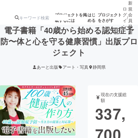
新
ロ
規
グ
会
プロジェクトを掲
はじ
プロジェクト
/
載するには
める
をさがす
イ
員
ン
登
電子書籍「40歳から始める認知症予
録
防〜体と心を守る健康習慣」出版プロ
ジェクト
人気のプロ
注目のリ
注目の新着プロ
募集終了が近いプ
もうすぐ公開
ジェクト
ターン
ジェクト
ロジェクト
されます
あーと出版
アート・写真
静岡県
アート・写真
音楽
現在の支援総
テクノロジー・ガジェット
ゲーム・サ
額
337,
映像・映画
書籍・雑誌
700
ビジネス・起業
チャレンジ