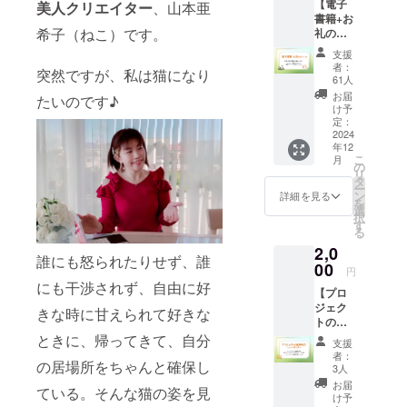
【電子
美人クリエイター
、山本亜
書籍+お
希子（ねこ）です。
礼の
メー
支援
ル】 完
者：
突然ですが、私は猫になり
成した
61人
電子書
お届
たいのです♪
籍をお
け予
届けし
定：
ます。
2024
年12
さら
こ
月
に、著
の
リ
者山本
タ
ー
からの
ン
詳細を見る
を
感謝の
選
択
メール
す
る
も同封
2,0
いたし
誰にも怒られたりせず、誰
ます。
00
円
なお、
にも干渉されず、自由に好
【プロ
支援時
ジェク
に金額
きな時に甘えられて好きな
トの進
の上乗
捗報告
せが可
ときに、帰ってきて、自分
支援
ニュー
能で
者：
の居場所をちゃんと確保し
スレ
す。 あ
3人
ター】
なたの
お届
ている。そんな猫の姿を見
プロ
気持ち
け予