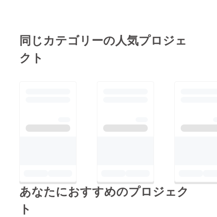
とができると思いま
うございます！ 今回
す！皆様からのご支援
のクラウドファンディ
に感謝の気持ちを込め
ングでは、たくさんの
同じカテゴリーの人気プロジェ
て、さらにクオリティ
方々が私たちの想いに
の高い書籍をお届けす
クト
共感してくれてご支援
るため、全力で取り組
をいただきまし
んでまいります。まだ
た。 それだけではな
まだ成し遂げるべき使
く、SNSでのシェアや
命があるので皆様から
口コミなどで広めてく
寄せられるエールやサ
ださった方々も大勢い
ポートが私たちの原動
らっしゃいまし
力です！新たな目標に
た。 本当に心から感
向けて、私たちは一層
謝しています。 目標
の努力を重ねてまいり
達成は私たちにとって
ます。引き続き皆さま
大きな一歩ですが、こ
のご支援と応援をお願
あなたにおすすめのプロジェク
れからが本当のスター
いいたします。今後の
トです。皆様から頂い
ト
進捗報告やお知らせ
た資金を使って、書籍