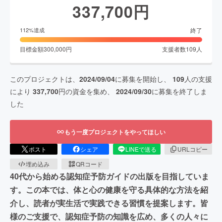
337,700
円
終了
112
%達成
目標金額
300,000
円
支援者数
109
人
このプロジェクトは、
2024/09/04
に募集を開始し、
109
人の支援
により
337,700
円の資金を集め、
2024/09/30
に募集を終了しま
した
もう一度プロジェクトをやってほしい
ポスト
シェア
LINEで送る
URLコピー
埋め込み
QRコード
40代から始める認知症予防ガイドの出版を目指していま
す。この本では、体と心の健康を守る具体的な方法を紹
介し、読者が実生活で実践できる習慣を提案します。皆
様のご支援で、認知症予防の知識を広め、多くの人々に