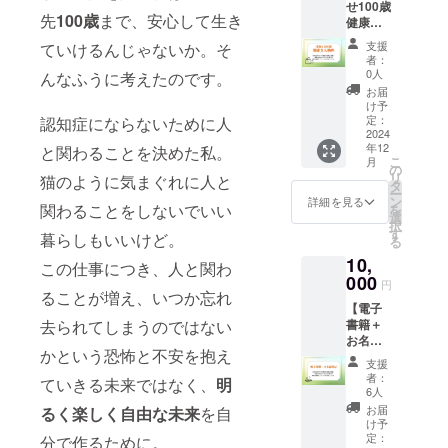
せ100歳
が受け
メール
12月頃
先
100歳
まで、安心して生き
健康美
られま
にてご
出版予
人動
す。 提
連絡さ
定で
支援
ていけるんじゃないか。そ
画】 日
供方法:
せてい
す。 ※
者：
常生活
SNSグ
ただき
0人
んなふうに考えたのです。
電子書
ででき
ループ
ます。
籍は
お届
る簡単
の招待
※電子書
け予
メール
な運動
リンク
定：
認知症にならないために人
籍は
にてダ
と食
2024
をメー
2024年
ウン
年12
と関わることを決めた私。
事。睡
ルで送
12月頃
ロード
こ
月
眠の質
信。認
の
出版予
できる
リ
猫のように気まぐれに人と
をあげ
証後に
タ
定で
リンク
ー
る方法
グルー
ン
す。 ※
詳細を見る
をお送
関わることをしないでいい
を
に関す
プへ参
選
電子書
りしま
択
る特別
加可
す
籍は
す。 ※
暮らしもいいけど。
る
な動画
能。 提
メール
ダウン
10,
コンテ
供時
この仕事につき、人と関わ
にてダ
ロード
ンツを
000
期：
ウン
期間：
円
お届け
ることが増え、いつか忘れ
2024年
ロード
ダウン
【電子
しま
10月予
できる
ロード
去られてしまうのではない
書籍＋
す。 提
定
リンク
期間が
お名前
供方法:
をお送
設定さ
かという恐怖と不安を抱え
掲示】
動画閲
りしま
れてい
支援
【電子
覧リン
す。 ※
者：
ますの
ていきる未来ではなく、
明
書籍＋
クを
6人
ダウン
で、指
個人ス
メール
ロード
お届
るく楽しく自由な未来
を自
定の期
ポン
で送
け予
期間：
間内に
サー】
信。 提
定：
分で作るために。
ダウン
ダウン