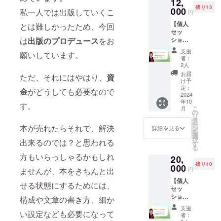
12,
トバッ
るお名
残り13
グ）を
000
前を備
私一人では出版していくこ
円
お届け
考欄に
【個人
しま
とは難しかったため、今回
ご記入
セッ
す。ク
くださ
は
出版のプロデュース
をお
ション
ラウド
い。
(45
ファン
（ニッ
支援
願いしています。
分)】 認
ディン
クネー
者：
知症予
グ限定
ムでの
2人
防に特
のデザ
掲載も
お届
ただ、それにはやはり、
資
化した
インで
可能で
け予
オンラ
す。 提
定：
す） ※
金
がどうしても必要なので
イン個
2024
供方法:
電子書
年10
人セッ
支援者
す。
籍のダ
こ
月
ショ
の住所
の
ウン
リ
ン。45
宛に郵
タ
ロード
ー
分間の
本が売れたらそれで、解決
送しま
ン
URLを
詳細を見る
を
一対一
す。 提
選
メール
択
出来るのでは？と思われる
のコン
供時
す
にてお
る
サル
期：
送りし
方もいらっしゃるかもしれ
20,
ティン
2024年
ます。
残り10
グで、
000
12月予
※提供時
円
ませんが、本をきちんと出
個別の
定
期：
【個人
健康ア
2024年
せる状態にするためには、
セッ
ドバイ
12月予
ション
スを提
構成や文章の書き方、細か
定
(90
供しま
支援
分)】 よ
い設定なども必要になって
す。 日
者：
り深い
時：