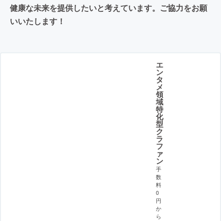
健康な未来を提供したいと考えています。ご協力をお願
いいたします！
エ
ン
タ
メ
領
域
特
化
型
ク
ラ
フ
ァ
ン
手
数
料
0
円
か
ら