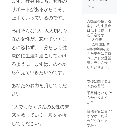
ます。社会的にも、女性の
ン
す。
サポートがあるからこそ、
zoomに
て開催
上手くいっているのです。
(動作環
支援金の使い道
境：PC/
集まった支援金
スマホ)
私はそんな1人1人大切な存
は以下に使用す
※詳細は
る予定です。
メール
在の女性が、忘れていくこ
人件費
にてご
広報/宣伝費
連絡さ
とに恐れず、自分らしく健
※目標金額を超
せてい
えた場合はプロ
ただき
康的に生涯を過ごしていけ
ジェクトの運営
ます。
費に充てさせて
るように、まずはこの本か
※有効期
いただきます。
限は
ら伝えていきたいのです。
2024年
10月か
支援に関するよ
ら1年間
あなたのお力を貸してくだ
くある質問
です。
手数料はいく
さい！
らかかります
か？
1人でもたくさんの女性の未
目標金額に届
来を救っていく一歩を応援
かなかった場
合どうなりま
してください。
すか？