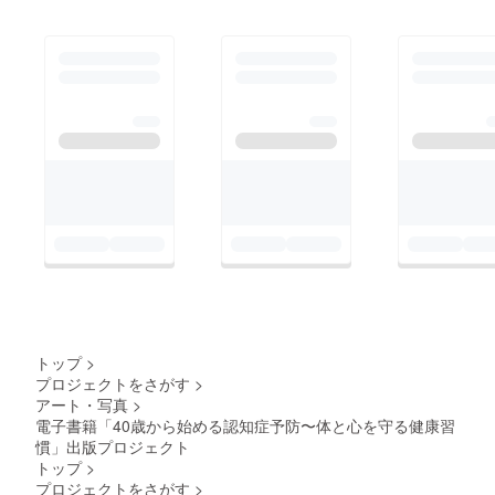
も、SNSにて随時お伝
の制作や出版に取り組
えしていきますので、
んでいきます。 期待
ご注目ください。皆さ
に応えるために、最高
まと一緒に目標を達成
のクオリティを提供で
できることを心から楽
きるよう、全力を尽く
しみにしています。
して取り組んでいきま
100歳健康美人クリエ
す。 ご支援くださっ
イターねこ
た皆さまにはお役に立
てる書籍になるようま
た、特別な特典や限定
アイテムをお約束して
いる方々にも、改めて
お礼のメールを差し上
トップ
>
げますので、どうぞお
プロジェクトをさがす
>
アート・写真
>
楽しみにしていてくだ
電子書籍「40歳から始める認知症予防〜体と心を守る健康習
さい。
慣」出版プロジェクト
トップ
>
プロジェクトをさがす
>