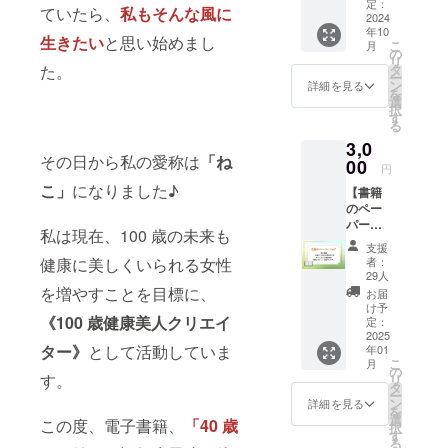
ジェク
の上乗
定：
ていたら、
私もそんな風に
トの進
2024
せ、大
年10
捗状況
歓迎で
生きたい
と思い始めまし
こ
月
や次の
す！ 提
の
リ
ステッ
供時
タ
た。
ー
プにつ
期：
ン
詳細を見る
を
いての
2024年
選
択
レポー
12月予
す
る
トを含
定 ＊電
3,0
む
子書籍
その日から私の愛称は
「ね
ニュー
00
の受け
円
スレ
取り方
こ」
になりました♪
【書籍
ターを
法：電
のペー
毎週お
子書籍
パー
届けし
のダウ
私は現在、100 歳の未来も
バッ
ます。
ンロー
支援
ク】 電
提供方
ドURL
者：
健康に美しくいられる女性
子書籍
法: メー
をメー
29人
「40歳
ルまた
を増やすことを目標に、
ルにて
お届
から始
は専用
お送り
け予
める認
《100 歳健康美人クリエイ
のオン
定：
しま
知症予
2025
ライン
す。 ＊
ター》
として活動していま
年01
防〜体
プラッ
ダウン
こ
月
と心を
ト
の
ロード
す。
リ
守る健
フォー
タ
期間：
ー
康習
ムを通
ン
ダウン
詳細を見る
を
慣」を
じて週1
選
ロード
この度、電子書籍、
「40 歳
択
紙の本
回配
す
期間が
る
として