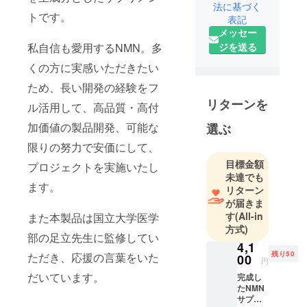
集まり2024
法に基づく
トです。
表記
年に生まれ
メッセー
ました。独
私自信も愛用するNMN。多
ジを送る
自性、最先
端技術、科
くの方に実感いただきたい
学的根拠を
ため、長い開発の経験をフ
もとに商品
リターンを
ル活用して、高品質・高付
開発を追求
加価値の製品開発、可能な
する健康美
選ぶ
容の総合会
限りの努力で安価にして、
社です。可
目標金額
プロジェクトを実施いたし
能な限り必
未達でも
ます。
要コストを
リターン
削減し、最
が届きま
す
(All-in
また本製品は国立大学医学
適な価格を
方式)
求めます。
部の足立先生に監修してい
4,1
【実行者】
残り50
ただき、応援の言葉をいた
00
1980年生ま
円
だいています。
れ、福岡県
完成し
たNMN
出身。宮崎
サプリ
大学卒業