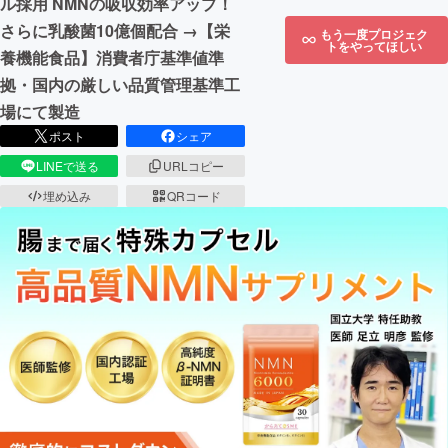
ル採用 NMNの吸収効率アップ！
さらに乳酸菌10億個配合 →【栄
もう一度プロジェク
トをやってほしい
養機能食品】消費者庁基準値準
拠・国内の厳しい品質管理基準工
場にて製造
ポスト
シェア
LINEで送る
URLコピー
埋め込み
QRコード