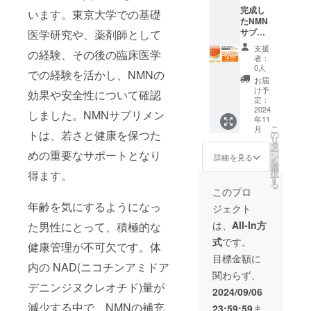
ンアミ
(メロン
造より2
完成し
ドモノ
います。東京大学での基礎
胎座)／
年 適格
たNMN
ヌクレ
HPMC
請求書
サプリ
医学研究や、薬剤師として
オチド
、ステ
発行事
メント
(国内製
アリン
業者登
支援
の経験、その後の臨床医学
1袋（30
造)、デ
酸Ca、
録番
者：
粒） ×
キスト
ビタミ
0人
号：あ
での経験を活かし、NMNの
50／
リン、
ンE、ビ
り （適
お届
NMN
スピル
タミン
け予
格請求
効果や安全性について確認
100mg
リナ原
定：
B1、(一
書発行
あたり
2024
末、赤
部に大
しました。NMNサプリメン
事業者
年11
16.8円
ワイン
豆を含
登録番
こ
月
商品
トは、若さと健康を保つた
抽出
の
む) 内容
号の記
リ
名：
物、コ
タ
量（1
載のあ
ー
めの重要なサポートとなり
NMN
エンザ
ン
袋）：
詳細を見る
るイン
を
6000 原
イムＱ
選
8.04g(2
ボイス
択
得ます。
材料
10、植
す
68mg×
が必要
る
名：β-
物性乳
30粒) 賞
このプロ
な場合
ニコチ
酸菌(殺
味期
は、
年齢を気にするようになっ
ジェクト
ンアミ
菌)、植
限：製
メッ
ドモノ
物プラ
造より2
は、
All-In方
た男性にとって、積極的な
セージ
ヌクレ
センタ
年 適格
にて実
式
です。
オチド
(メロン
健康管理が不可欠です。体
請求書
行者に
(国内製
胎座)／
発行事
目標金額に
直接お
内の NAD(ニコチンアミドア
造)、デ
HPMC
業者登
問合せ
関わらず、
キスト
、ステ
録番
くださ
デニンジヌクレオチド)量が
リン、
アリン
号：あ
2024/09/06
い） イ
スピル
酸Ca、
り （適
ンボイ
減少する中で、NMNの補充
23:59:59
ま
リナ原