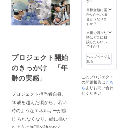
るイン
か？
68mg×
ボイス
30粒) 賞
が必要
目標金額に届
味期
な場合
かなかった場
限：製
は、
合どうなりま
造より2
メッ
すか？
年 適格
セージ
請求書
にて実
支援で困った
発行事
行者に
時はどこに相
業者登
直接お
談したらいい
録番
問合せ
ですか？
号：あ
くださ
り （適
プロジェクト開始
い） イ
ヘルプページを
格請求
ンボイ
見る
書発行
ス（適
のきっかけ 「年
事業者
格請求
登録番
書）：
齢の実感」
このプロジェクト
号の記
対応可
の問題報告は
載のあ
こち
るイン
ら
よりお問い合わ
ボイス
せください
プロジェクト担当者自身、
が必要
な場合
40歳を超えた頃から、若い
は、
メッ
時のようなエネルギーが感
セージ
じ られなくなり、絵に描い
にて実
行者に
たように無理が効かなく
直接お