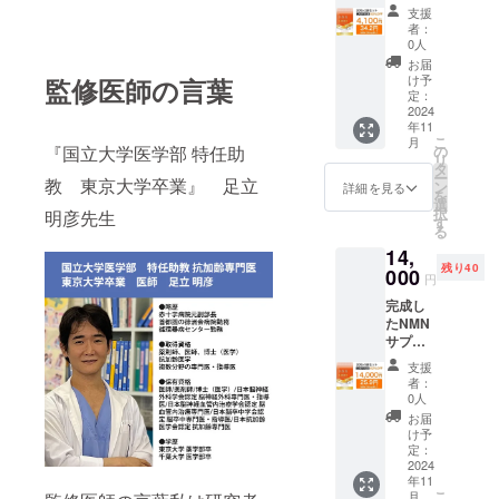
メント
支援
1袋（30
後、新卒で
者：
粒） × 2
0人
食品メー
／ NMN
お届
カーで開発
100mg
け予
監修医師の言葉
あたり
定：
を担当。そ
34.2円
2024
の後福岡の
年11
商品
こ
月
健康食品
名：
『国立大学医学部 特任助
の
リ
NMN
タ
メーカーで
ー
教 東京大学卒業』 足立
6000 原
ン
詳細を見る
青汁やメタ
を
材料
選
択
明彦先生
名：β-
ボ商品など
す
る
ニコチ
ヒット商品
14,
ンアミ
を開発。現
残り40
ドモノ
000
円
ヌクレ
在は開発の
完成し
オチド
プロの友人
たNMN
(国内製
サプリ
と新製品の
造)、デ
メント
キスト
開発を行
支援
1袋（30
リン、
者：
う。 40歳を
粒） × 9
スピル
0人
／ NMN
リナ原
超えてから
お届
100mg
末、赤
け予
年齢から衰
あたり
ワイン
定：
えを強く感
25.9円
2024
抽出
年11
商品
物、コ
じる中、抗
こ
月