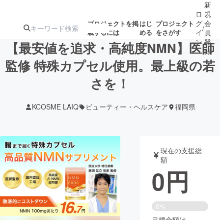
新
ロ
規
グ
会
プロジェクトを掲
はじ
プロジェクト
/
載するには
める
をさがす
イ
員
ン
登
【最安値を追求・高純度NMN】医師
録
監修 特殊カプセル使用。最上級の若
さを！
人気のプロ
注目のリ
注目の新着プロ
募集終了が近いプ
もうすぐ公開
ジェクト
ターン
ジェクト
ロジェクト
されます
KCOSME LAIQ
ビューティー・ヘルスケア
福岡県
アート・写真
音楽
現在の支援総
テクノロジー・ガジェット
ゲーム・サ
額
0
円
映像・映画
書籍・雑誌
0%
ビジネス・起業
チャレンジ
目標金額は