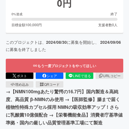
0
円
終了
0
%達成
目標金額
100,000
円
支援者数
0
人
このプロジェクトは、
2024/08/30
に募集を開始し、
2024/09/06
に募集を終了しました
もう一度プロジェクトをやってほしい
ポスト
シェア
LINEで送る
URLコピー
埋め込み
QRコード
→︎【NMN100mgあたり驚愕の16.7円】国内製造＆高純
度、高品質 β-NMNのみ使用 →【医師監修】腸まで届く
植物性特殊カプセル採用 NMNの吸収効率アップ！さら
に乳酸菌10億個配合 →【栄養機能食品】消費者庁基準値
準拠・国内の厳しい品質管理基準工場にて製造