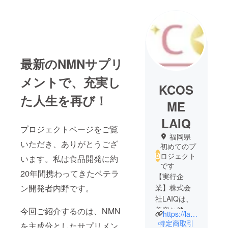
最新のNMNサプリ
メントで、充実し
KCOS
た人生を再び！
ME
LAIQ
プロジェクトページをご覧
福岡県
いただき、ありがとうござ
初めてのプ
ロジェクト
います。私は食品開発に約
です
20年間携わってきたベテラ
【実行企
ン開発者内野です。
業】株式会
社LAIQは、
美容と健康
今回ご紹介するのは、NMN
https://laiq.jp/
の専門家が
特定商取引
を主成分としたサプリメン