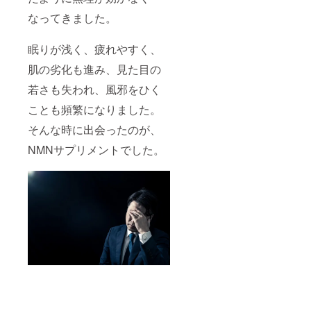
問合せ
なってきました。
くださ
い） イ
ンボイ
眠りが浅く、疲れやすく、
ス（適
格請求
肌の劣化も進み、見た目の
書）：
若さも失われ、風邪をひく
対応可
※75.6%
ことも頻繁になりました。
オフを
四捨五
そんな時に出会ったのが、
入して
76%オ
NMNサプリメントでした。
フと表
記