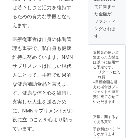
ビタミ
格請求
ス（適
末、赤
ンE、ビ
書発行
でに集まっ
格請求
は若々しさと活力を維持す
ワイン
タミン
事業者
書）：
た金額が
抽出
B1、(一
るための有力な手段となり
登録番
対応可
物、コ
部に大
号の記
ファンディ
エンザ
えます。
豆を含
載のあ
ングされま
イムＱ
む) 内容
るイン
10、植
量（1
ボイス
す。
医療従事者は自身の体調管
物性乳
袋）：
が必要
酸菌(殺
8.04g(2
な場合
理も重要で、私自身も健康
菌)、植
68mg×
は、
支援金の使い道
物プラ
30粒) 賞
メッ
維持に努めています。NMN
集まった支援金
センタ
味期
セージ
は以下に使用す
(メロン
限：製
にて実
サプリメントは忙しい現代
る予定です。
胎座)／
造より2
行者に
リターン仕入
HPMC
人にとって、手軽で効果的
年 適格
直接お
れ費
、ステ
請求書
問合せ
※目標金額を超
な健康補助食品と言えま
アリン
発行事
くださ
えた場合はプロ
酸Ca、
業者登
い） イ
ジェクトの運営
す。健康な体と心を維持し
ビタミ
録番
ンボイ
費に充てさせて
ンE、ビ
号：あ
ス（適
充実した人生を送るため
いただきます。
タミン
り （適
格請求
B1、(一
格請求
書）：
に、NMNサプリメントがお
部に大
書発行
対応可
支援に関するよ
豆を含
事業者
役に立 つことを心より願っ
くある質問
む) 内容
登録番
ています。
量（1
号の記
手数料はいく
袋）：
載のあ
らかかります
8.04g(2