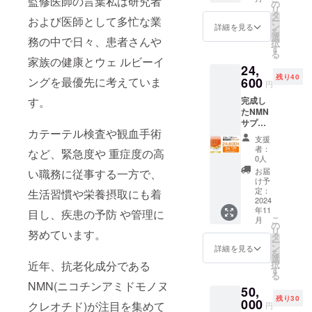
監修医師の言葉私は研究者
名：
エンザ
の
老化サプリ
リ
NMN
イムＱ
タ
および医師として多忙な業
ー
6000 原
の効果に救
10、植
ン
詳細を見る
を
材料
物性乳
選
務の中で日々、患者さんや
われ、より
択
名：β-
酸菌(殺
す
る
良い商品を
ニコチ
菌)、植
家族の健康とウェ ルビーイ
24,
ンアミ
物プラ
低価格で販
残り40
ドモノ
ングを最優先に考えていま
600
センタ
円
売し、たく
ヌクレ
(メロン
す。
完成し
さんの人た
オチド
胎座)／
たNMN
(国内製
HPMC
ちに同じ思
サプリ
造)、デ
、ステ
カテーテル検査や観血手術
いをしてい
メント
キスト
アリン
支援
1袋（30
リン、
ただきたい
酸Ca、
者：
など、緊急度や 重症度の高
粒） ×
スピル
ビタミ
0人
と考えてい
17／
リナ原
ンE、ビ
お届
い職務に従事する一方で、
る。
NMN
末、赤
タミン
け予
100mg
ワイン
定：
生活習慣や栄養摂取にも着
B1、(一
あた
2024
抽出
部に大
年11
り
目し、疾患の予防 や管理に
物、コ
豆を含
こ
月
24.1円
エンザ
の
む) 内容
リ
努めています。
商品
イムＱ
タ
量（1
ー
名：
10、植
ン
袋）：
詳細を見る
を
NMN
物性乳
選
8.04g(2
近年、抗老化成分である
択
6000 原
酸菌(殺
す
68mg×
る
材料
菌)、植
30粒) 賞
NMN(ニコチンアミドモノヌ
50,
名：β-
物プラ
味期
残り30
ニコチ
000
センタ
限：製
クレオチド)が注目を集めて
円