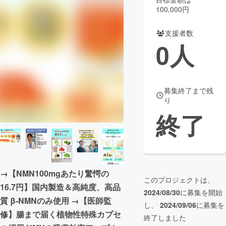
100,000円
まちづくり・地域活性化
支援者数
0
人
CAMPFIRE for Social Good
CAMPFIRE Creation
CAMPFIREふるさと納税
machi-ya
コミュニティ
募集終了まで残
り
終了
→︎【NMN100mgあたり驚愕の
このプロジェクトは、
16.7円】国内製造＆高純度、高品
2024/08/30
に募集を開始
質 β-NMNのみ使用 →【医師監
し、
2024/09/06
に募集を
修】腸まで届く植物性特殊カプセ
終了しました