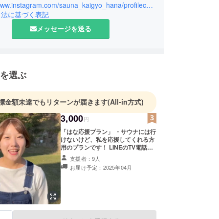
https://www.instagram.com/sauna_kaigyo_hana/profilecard/?igsh=cG8zY29xZ2xtc3dl
引法に基づく表記
メッセージを送る
を選ぶ
標金額未達でもリターンが届きます
(All-in方式)
3,000
円
「はな応援プラン」 ・サウナには行
けないけど、私を応援してくれる方
用のプランです！ LINEのTV電話で
お礼を直接言わせてください！ ※上
支援者：9人
乗せ支援も！！大大大歓迎です！！
お届け予定：2025年04月
よろしくお願いしまっす！！ ※公式
LINEにて電話をかけさせていただき
ますのでLINE登録が必要です。 ※日
程については、プロジェクト終了後
にCAMPFIREのメッセージ上でご相
談させていただきます。