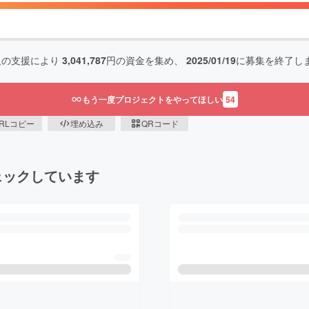
人の支援により
3,041,787
円の資金を集め、
2025/01/19
に募集を終了し
もう一度プロジェクトをやってほしい
54
RLコピー
埋め込み
QRコード
ェックしています