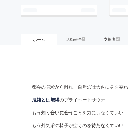
活動報告
支援者
ホーム
7
82
都会の喧騒から離れ、自然の壮大さに身を委ね
混雑とは無縁
のプライベートサウナ
もう
知り合いに会う
ことを気にしなくていい
もう外気浴の椅子が空くのを
待たなくていい