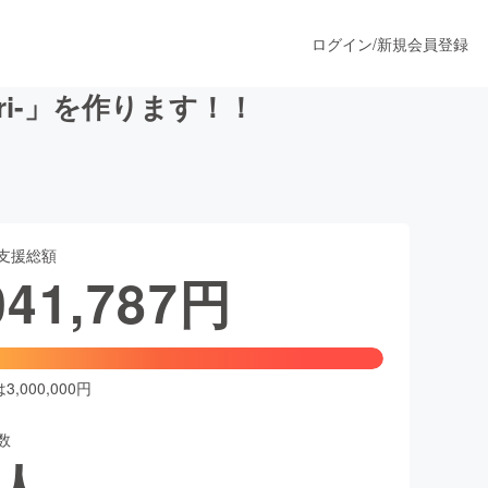
ログイン
/
新規会員登録
ri-」を作ります！！
うすぐ公開されます
支援総額
プロダクト
041,787
円
ファッション
スポーツ
,000,000円
数
ア
ソーシャルグッド
人