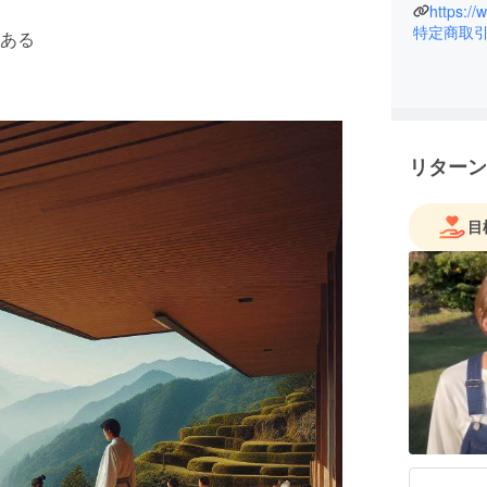
特定商取
ある
リターン
目