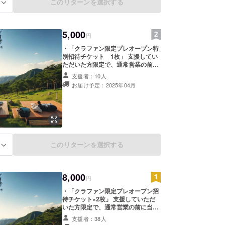
このリターンを選択する
る
5,000
円
・「クラファン限定プレオープン特
別招待チケット 1枚」 支援してい
ただいた方限定で、通常営業の前に
当サウナを特別公開し、ご利用いた
支援者：10人
だけます。 パブリック形式のサウナ
お届け予定：2025年04月
を予定しています。 プレオープンの
開催期間は、2025年4月1日〜5月31
日の約2ヶ月間全ての土日を想定し
ています。（予定なので、進捗に
よっては変更になる場合がありま
す） 有効期限：オープンから1年間
※プレオープンは土日に開催する予
このリターンを選択する
定です。 ※プレオープンに来れない
る
場合は、正式オープン後にビジター
チケットとしてご使用いただけま
す。 ※公式LINEにて招待券を送付い
8,000
たしますのでLINE登録が必要です。
円
※1枚につきパブリックサウナ形式１
・「クラファン限定プレオープン招
度のご利用となります。 ※会場の詳
待チケット×2枚」 支援していただ
細：サウナ「睡-nemuri-」
いた方限定で、通常営業の前に当サ
ウナを特別公開し、ご利用いただけ
支援者：38人
ます。 プレオープンの開催期間は、