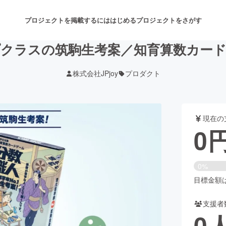
プロジェクトを掲載するには
はじめる
プロジェクトをさがす
プクラスの筑駒生考案／知育算数カード
株式会社JPjoy
プロダクト
注目のリターン
注目の新着プロジェクト
募集終了が近いプロジェクト
も
現在の
音楽
舞台・パフォーマンス
0
ゲーム・サービス開発
フード・飲食店
0%
書籍・雑誌出版
アニメ・漫画
目標金額は5
支援者
チャレンジ
ビューティー・ヘルスケ
0