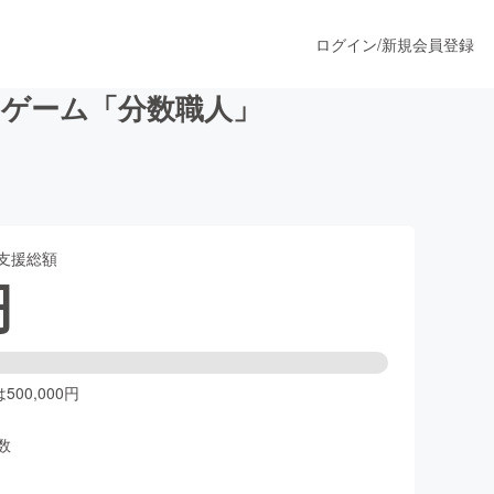
ログイン
/
新規会員登録
ゲーム「分数職人」
うすぐ公開されます
支援総額
プロダクト
円
ファッション
スポーツ
00,000円
数
ア
ソーシャルグッド
人