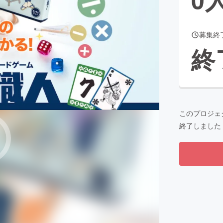
募集終
CAMPFIRE for Social Good
CAMPFIRE Creation
終
CAMPFIREふるさと納税
machi-ya
コミュニティ
このプロジェ
終了しました