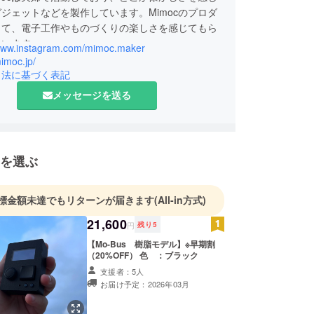
ジェットなどを製作しています。Mimocのプロダ
じて、電子工作やものづくりの楽しさを感じてもら
/www.instagram.com/mimoc.maker
mimoc.jp/
引法に基づく表記
メッセージを送る
を選ぶ
標金額未達でもリターンが届きます
(All-in方式)
21,600
円
残り
5
【Mo-Bus 樹脂モデル】※早期割
（20%OFF） 色 ：ブラック
支援者：5人
お届け予定：2026年03月