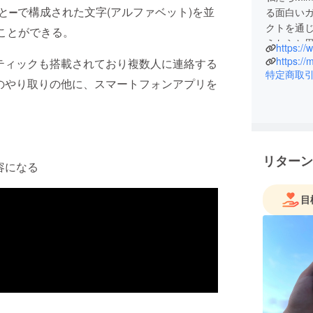
と➖で構成された文字(アルファベット)を並
る面白いガ
クトを通
ことができる。
https:/
https://
スティックも搭載されており複数人に連絡する
特定商取
絡のやり取りの他に、スマートフォンアプリを
リターン
容になる
目