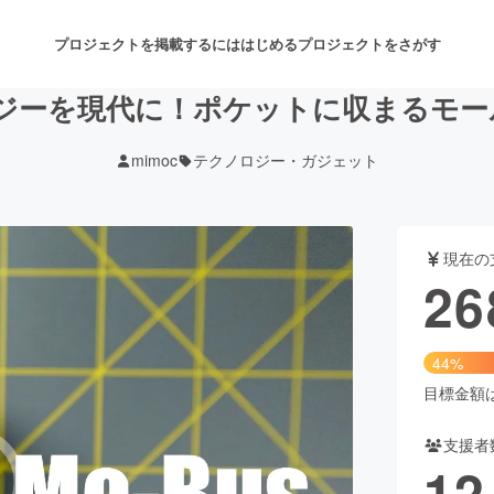
プロジェクトを掲載するには
はじめる
プロジェクトをさがす
ジーを現代に！ポケットに収まるモールス
mimoc
テクノロジー・ガジェット
注目のリターン
注目の新着プロジェクト
募集終了が近いプロジェクト
も
現在の
音楽
舞台・パフォーマンス
26
ゲーム・サービス開発
フード・飲食店
44%
書籍・雑誌出版
アニメ・漫画
目標金額は6
支援者
チャレンジ
ビューティー・ヘルスケ
12