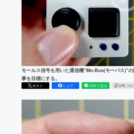
まちづくり・地域活性化
モールス信号を用いた通信機"Mo-Bus(モーバス)
事を目標にする。
ポスト
シェア
LINEで送る
URLコ