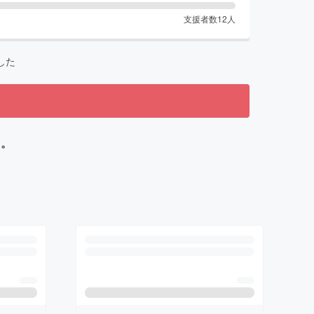
支援者数
12
人
した
る。