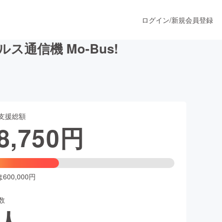
ログイン
/
新規会員登録
通信機 Mo-Bus!
うすぐ公開されます
支援総額
プロダクト
8,750
円
ファッション
スポーツ
00,000円
数
ア
ソーシャルグッド
人