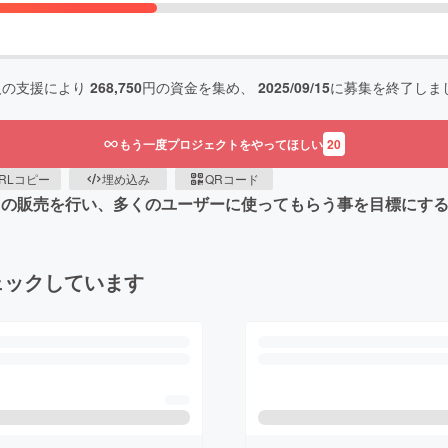
人の支援により
268,750
円の資金を集め、
2025/09/15
に募集を終了しま
もう一度プロジェクトをやってほしい
20
RLコピー
埋め込み
QRコード
ス)"の販売を行い、多くのユーザーに使ってもらう事を目標にす
ェックしています