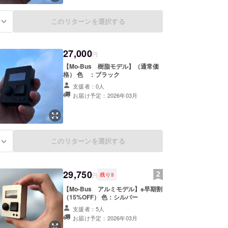
このリターンを選択する
る
27,000
円
【Mo-Bus 樹脂モデル】（通常価
格） 色 ：ブラック
支援者：0人
お届け予定：2026年03月
このリターンを選択する
る
29,750
円
残り
5
【Mo-Bus アルミモデル】※早期割
（15%OFF） 色：シルバー
支援者：5人
お届け予定：2026年03月