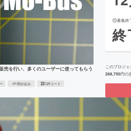
募集終
CAMPFIRE for Social Good
CAMPFIRE Creation
終
CAMPFIREふるさと納税
machi-ya
コミュニティ
このプロジェ
"の販売を行い、多くのユーザーに使ってもらう
268,750
円の
ピー
埋め込み
QRコード