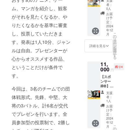
支援
ワーポ
間：120
させて
者：
イント
ム、マンガを紹介し、観客
分 ・場
いただ
0人
の発表
所：オ
きま
お届
がそれを見たくなるか、や
が上手
ンライ
す。 ※
け予
になる
ンにて
定：
ネット
りたくなるかを基準に審査
ための
2024
実施 ・
ワーク
年12
レク
利用期
販売ま
し、投票していただきま
こ
月
チャー
限：
の
たは企
リ
をさせ
2025年
タ
業イ
す。発表は1人10分、ジャン
ー
ていた
4月まで
ン
メージ
詳細を見る
を
だきま
ルは自由。プレゼンターが
※詳細は
選
が相違
択
す。 ■
メール
す
する場
る
心からオススメする作品、
詳細 ・
にて調
合等、
11,
日時：
整いた
お断り
ということだけが条件で
残り4
別途調
000
しま
させて
円
整 ・時
す。 ※
いただ
す。
【スポ
間：120
マン
く場合
ンサー
分 ・場
ツーマ
があり
枠B】
所：オ
ンでの
ます。
今回は、3名のチームでの団
AG×2
ンライ
実施で
お断り
支援
年末P-1
ンにて
す
体戦形式。先鋒、中堅、大
させて
者：
グラン
実施 ・
1人
いただ
プリイ
将の3バトル、計6名が交代
利用期
いた場
お届
ベント
限：
け予
合は返
でプレゼンを行います。全
開始時
2025年
定：
金手数
と終了
2024
4月まで
料とシ
員参加型の投票制で、2勝し
年12
時にあ
※詳細は
ステム
こ
月
なたの
メール
の
利用料