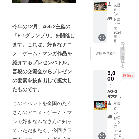
権】
ショッ
22時 ・
支援
2024年
プを受
場所：
者：
11月 or
けてい
オンラ
0人
2025年
ただけ
イン ・
お届
1月に実
る権利
参加
け予
今年の12月、AG×2主催の
施の
です。
定：
URLを
AG×2
2024
■詳細
別途
「P-1グランプリ」を開催し
年11
の交流
・場
メール
こ
月
会に1回
所：オ
の
にて送
ます。これは、好きなアニ
リ
参加い
ンライ
タ
付 ［ク
ー
ただけ
メ・ゲーム・マンガ作品を
ン or 東
ン
ラウド
詳細を見る
を
る権利
京、神
選
ファン
択
紹介するプレゼンバトル。
です。
奈川近
す
ディン
る
期間中
辺 ・時
グ特
普段の交流会からプレゼン
5,0
の下記
間：120
典］ あ
残り50
の交流
00
分 ・利
にゃん
円
の要素を抜き出して拡大し
会のう
用期
さんの
【
ち1回ご
限：
プレゼ
たものです。
AG×2
参加い
2025年
ンプチ
年末P-1
ただけ
4月まで
講座
グラン
ます。
※詳細は
このイベントを全国のたく
（約10
支援
プリ参
〇 毎月
メール
分の動
者：
加権
さんのアニメ・ゲーム・マ
第1土曜
にてお
0人
画URL
画像チ
日
知らせ
をメー
お届
ンガ好きなみなさんに知っ
ケット
14:00～
いたし
け予
ルでお
（リア
16:00「
定：
ます。
送りし
ていただきたく、今回クラ
ル参
2024
かたる
※リアル
ます）
年12
加）】
部」オ
開催の
※詳細は