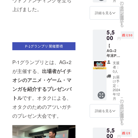
ウドファンディングを立ち
こ
月
クラウ
ンライ
の
場合、
メール
リ
ドファ
ンzoom
タ
宿泊交
上げました。
にてお
ー
ンディ
にて開
ン
通費な
詳細を見る
知らせ
を
ング特
催中 〇
選
どは各
いたし
択
典付き
毎月第2
す
自ご負
ます。
る
年末P-1
金曜日
担くだ
5,5
グラン
19:00～
さい ※
残り30
プリに
00
22:00「
リアル
円
リアル
AG×2
開催で
【
参加で
オンラ
の会議
AG×2
きる権
イン交
室など
年末P-1
利で
流会」
の予
グラン
す。画
P-1グランプリとは、AG×2
オンラ
約、費
支援
プリ参
像チ
イン
用はご
者：
加 紙
が主催する、
出場者がイチ
ケット
zoomに
0人
負担く
チケッ
をお届
て開催
ださい
お届
オシのアニメ・ゲーム・マ
ト（リ
けいた
中 〇 毎
け予
※マン
アル参
しま
定：
月第2日
ツーマ
ンガを紹介するプレゼンバ
加）】
2024
す。 会
曜日
ンでの
年12
クラウ
場にて
14:00～
実施で
トル
です。オタクによる、
こ
月
ドファ
イベン
の
17:00「
す
リ
ンディ
トをお
タ
AG×2
オタクのためのアツいガチ
ー
ング特
楽しみ
ン
休日リ
詳細を見る
を
典付き
のプレゼン大会です。
いただ
選
アル交
択
年末P-1
けま
す
流会」
る
グラン
す！1支
東京都
5,5
プリに
援で1名
内の施
残り5
リアル
00
様がご
設にて
円