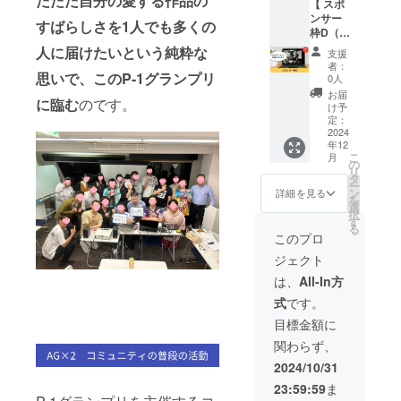
だただ自分の愛する作品の
【 スポ
た、対
グ：イ
ンサー
戦の合
ベント
すばらしさを1人でも多くの
枠D（制
間と休
開始時
作会社
憩時に
と終了
人に届けたいという純粋な
支援
向
も表示
時、読
者：
け）】
思いで、このP-1グランプリ
いたし
み上げ
0人
一社限
ます。
・掲載
お届
に臨む
のです。
定！エ
A・B枠
内容は
け予
キシビ
と比較
定：
メール
ション
2024
して表
にて打
年12
にて作
示時間
合せさ
こ
月
品をプ
が長
の
せてい
リ
レゼン
く、ア
タ
ただき
ー
してい
ピール
ン
ます。
詳細を見る
を
ただけ
が長く
選
※ネット
択
ます。
できま
す
ワーク
る
事前に
す！ ■
販売ま
このプロ
メール
イベン
たは企
ジェクト
で打ち
ト詳細
業イ
合わせ
・日
メージ
は、
All-In方
必須と
時：
が相違
式
です。
なりま
2024年
する場
すので
12月20
合等、
目標金額に
ご対応
日
お断り
関わらず、
いただ
（金）
させて
ける方
19時〜
いただ
2024/10/31
限定と
22時 ・
く場合
23:59:59
ま
させて
場所：
があり