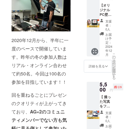
参加で
参加い
開催中
【オリ
きる
ただけ
〇 毎月
ジナル
「紙チ
ます。
第3金曜
PC壁
ケッ
■詳細
日
紙・ス
ト」を
・日
19:00～
支援
マホ待
お届け
時：
22:00「
者：
ち受け
いたし
2024年
0人
AG×2
画像作
ます。
12月20
週末リ
お届
成基礎
会場に
日
け予
アル交
2020年12月から、半年に一
講座】
てイベ
定：
（金）
流会」
Photos
2024
ントを
19時〜
度のペースで開催していま
五反田
年12
hopを使
お楽し
22時 ・
の会議
こ
月
用し
す。昨年の冬の参加人数は
みいた
の
場所：
室にて
リ
た、オ
だけま
タ
都内会
開催中
ー
リアル・オンライン合わせ
リジナ
す！1支
ン
議室で
詳細を見る
※詳細は
を
ルPC壁
援で1名
選
実施
メール
択
て約50名。今回は100名の
紙・ス
様がご
す
（詳細
にてお
る
マホ待
参加い
な場所
知らせ
参加を目指しています！！
5,5
ち受け
ただけ
はメー
いたし
残り5
画像作
00
ます。
ルでお
ます。
円
成基礎
■詳細
伝えし
回を重ねるごとにプレゼン
※リアル
【 撮っ
講座を
・日
ます）
交流会
た写真
受けて
時：
のクオリティが上がってき
・画像
にご参
をフォ
いただ
2024年
チケッ
加の場
トムー
ており、
AG×2のコミュニ
ける権
12月20
トを送
合は、
支援
ビーに
利で
日
付 ・お
者：
会場ま
ティメンバーでない方も気
動画編
す。 ■
（金）
0人
弁当引
での交
集の基
詳細 ・
19時〜
換券
お届
通費は
軽に見る側として参加いた
本ワー