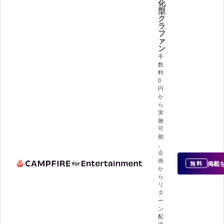
化
型
ク
ラ
フ
ァ
ン
手
数
料
0
円
か
ら
実
施
可
能
。
企
画
掲載
無料
か
ら
リ
タ
ー
ン
配
送