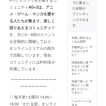
P-1グランプリを主催するコ
いただ
都内会
ます。
でに集まっ
きま
議室で
お断り
ミュニティ
AG×2は、アニ
た金額が
す。 ■
実施 ・
させて
詳細 ・
掲載タ
いただ
メ・ゲーム・マンガを愛す
ファンディ
プレゼ
イミン
いた場
ングされま
ン時
る人たちが集まり、楽しく
グ：イ
合は返
間：10
ベント
金手数
す。
語りあえるコミュニティ
で
分 ・事
開始時
料とシ
前打ち
と終了
ステム
す。月に3～4回のイベント
合わ
時 ・掲
利用料
支援に関するよ
せ：日
載内容
を除き
を定期的に開催しており、
くある質問
程別途
はメー
返金さ
調整、
ルにて
手数料はいく
せてい
オンラインとリアルの両方
オンラ
打合せ
らかかります
ただき
インに
させて
で活動しています。現在、
か？
ます。
て実施
いただ
コミュニティには約50名が
※詳細は
きま
目標金額に届
メール
す。 ※
かなかった場
所属しています。
にて調
ネット
合どうなりま
整させ
ワーク
すか？
ていた
販売ま
ーーーーーーーーーーーー
だきま
たは企
支援で困った
す。 ※
業イ
時はどこに相
ーーーーーーー
ネット
メージ
談したらいい
ワーク
が相違
ですか？
販売ま
する場
〇 毎月第1土曜日 14:00～
たは企
合等、
ヘルプページを
業イ
16:00「かたる部」オンライ
お断り
見る