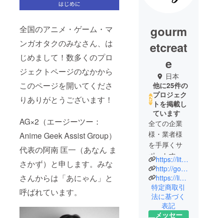
gourm
全国のアニメ・ゲーム・マ
ンガオタクのみなさん、は
etcreat
じめまして！数多くのプロ
e
ジェクトページのなかから
日本
このページを開いてくださ
他に25件の
プロジェク
りありがとうございます！
トを掲載し
ています
AG×2（エージーツー：
全ての企業
様・業者様
Anime Geek Assist Group）
を手厚くサ
代表の阿南 匡一（あなん ま
ポートする
https://lit.link/inforings
さかず）と申します。みな
ビジネスモ
http://gourmet-create.jp/
デルを行っ
さんからは「あにゃん」と
https://linkfly.to/rings2021
特定商取引
ています。
呼ばれています。
法に基づく
Ringsは夢や
表記
目標に向
メッセー