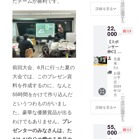
たチームが勝利です。
リ
会社の
にて調
タ
を除き
ー
ロゴを
整いた
ン
詳細を見る
返金さ
を
会場に
しま
選
せてい
択
表示、
す。 ※
す
ただき
る
合わせ
マン
ます。
22,
て会社
ツーマ
残り5
名・団
000
ンでの
円
体名の
実施で
【スポ
読み上
す
ンサー
げもい
枠C】
たしま
AG×2
す。 ■
支援
年末P-1
イベン
者：
グラン
前回大会、6月に行った夏の
ト詳細
0人
プリイ
・日
お届
大会では、このプレゼン資
ベント
時：
け予
開始時
2024年
定：
料を作成するのに、なんと
と終了
2024
12月20
年12
時にあ
日
55時間をかけて作り込んだ
こ
月
なたの
（金）
の
リ
会社の
19時〜
タ
というつわものがいまし
ー
ロゴを
22時 ・
ン
詳細を見る
を
会場に
た。豪華な優勝賞品が出る
場所：
選
択
表示、
都内会
す
る
わけでもありません。
プレ
読み上
議室で
55,
げいた
実施 ・
ゼンターのみなさんは、た
残り1
しま
000
掲載タ
円
す。 ま
イミン