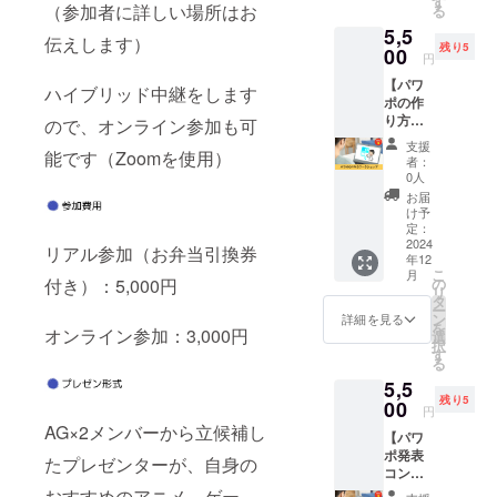
す
さんの
※会場ま
（参加者に詳しい場所はお
る
に表示
ンにて
プレゼ
での交
5,5
いたし
実施 ・
ンプチ
伝えします）
通費は
残り5
ます。
00
利用期
講座
円
各自ご
■イベン
限：
（約10
負担く
【パワ
ト詳細
2025年
ハイブリッド中継をします
分の動
ださ
ポの作
・日
4月まで
画URL
い。
り方
時：
ので、オンライン参加も可
※詳細は
をメー
ワーク
2024年
メール
ルでお
支援
ショッ
能です（Zoomを使用）
12月20
にてお
者：
送りし
プ】 伝
日
知らせ
0人
ます）
わるパ
（金）
いたし
お届
※詳細は
ワーポ
19時〜
ます。
け予
メール
イント
22時 ・
定：
※マン
にてお
の作り
2024
場所：
ツーマ
リアル参加（お弁当引換券
知らせ
年12
方をお
都内会
ンでの
いたし
こ
月
教えす
議室で
の
付き）：5,000円
実施で
ます。
リ
るワー
実施 ・
タ
す
※会場ま
ー
ク
掲載タ
ン
詳細を見る
での交
を
ショッ
オンライン参加：3,000円
イミン
選
通費は
択
プにご
グ：イ
す
各自ご
る
参加い
ベント
負担く
5,5
ただけ
開始時
ださ
残り5
ます。
00
と終了
円
い。
■詳細
時 ・掲
AG×2メンバーから立候補し
【パワ
・日
載内容
ポ発表
時：別
はメー
たプレゼンターが、自身の
コンサ
途調整
ルにて
ル】 パ
・時
おすすめのアニメ、ゲー
打合せ