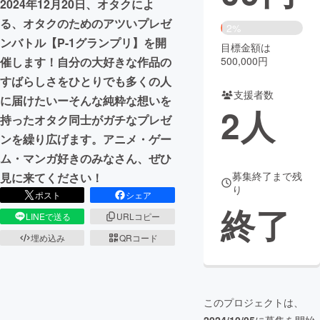
2024年12月20日、オタクによ
る、オタクのためのアツいプレゼ
まちづくり・地域活性化
2%
ンバトル【P-1グランプリ】を開
目標金額は
500,000円
催します！自分の大好きな作品の
CAMPFIRE for Social Good
CAMPFIRE Creation
すばらしさをひとりでも多くの人
CAMPFIREふるさと納税
machi-ya
コミュニティ
支援者数
に届けたいーそんな純粋な想いを
2
人
持ったオタク同士がガチなプレゼ
ンを繰り広げます。アニメ・ゲー
ム・マンガ好きのみなさん、ぜひ
募集終了まで残
見に来てください！
り
ポスト
シェア
終了
LINEで送る
URLコピー
埋め込み
QRコード
このプロジェクトは、