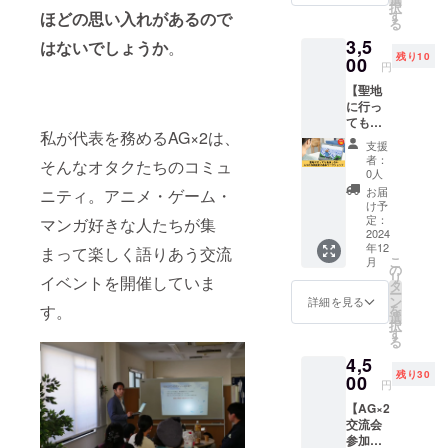
択
年末P-1
す
ほどの思い入れがあるので
る
グラン
3,5
プリに
はないでしょうか
。
残り10
リアル
00
円
参加で
【聖地
きる権
に行っ
利で
ても後
す。会
私が代表を務めるAG×2は、
悔しな
場にて
支援
いスマ
イベン
者：
そんなオタクたちのコミュ
ホ写真
トをお
0人
撮影の
楽しみ
お届
ニティ。アニメ・ゲーム・
基本
いただ
け予
ワーク
けま
定：
マンガ好きな人たちが集
ショッ
2024
す！ 1
年12
プ】
まって楽しく語りあう交流
支援で1
こ
月
Lightro
名様が
の
リ
イベントを開催していま
omを使
ご参加
タ
ー
用した
いただ
ン
詳細を見る
を
す。
聖地に
けま
選
択
行って
す。 ■
す
る
も後悔
詳細 ・
4,5
しない
日時：
残り30
スマホ
00
2024年
円
写真撮
12月20
【AG×2
影の基
日
交流会
本ワー
（金）
参加
ク
19時〜