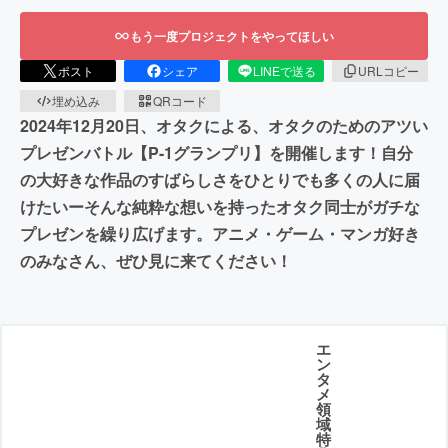
もう一度プロジェクトをやってほしい
ポスト
シェア
LINEで送る
URLコピー
埋め込み
QRコード
2024年12月20日、オタクによる、オタクのためのアツい
プレゼンバトル【P-1グランプリ】を開催します！自分
の大好きな作品のすばらしさをひとりでも多くの人に届
けたいーそんな純粋な想いを持ったオタク同士がガチな
プレゼンを繰り広げます。アニメ・ゲーム・マンガ好き
のみなさん、ぜひ見に来てください！
エ
ン
タ
メ
領
域
特