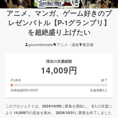
アニメ、マンガ、ゲーム好きのプ
レゼンバトル【P-1グランプリ】
を超絶盛り上げたい
gourmetcreate
アニメ・漫画
東京都
現在の支援総額
14,009
円
終了
2
%達成
目標金額
500,000
円
支援者数
2
人
このプロジェクトは、
2024/10/05
に募集を開始し、
2
人の支援に
より
14,009
円の資金を集め、
2024/10/31
に募集を終了しました