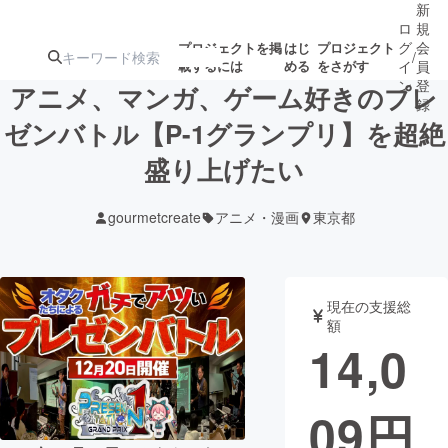
新
ロ
規
グ
会
プロジェクトを掲
はじ
プロジェクト
/
載するには
める
をさがす
イ
員
ン
登
アニメ、マンガ、ゲーム好きのプレ
録
ゼンバトル【P-1グランプリ】を超絶
盛り上げたい
人気のプロ
注目のリ
注目の新着プロ
募集終了が近いプ
もうすぐ公開
ジェクト
ターン
ジェクト
ロジェクト
されます
gourmetcreate
アニメ・漫画
東京都
アート・写真
音楽
現在の支援総
テクノロジー・ガジェット
ゲーム・サ
額
14,0
映像・映画
書籍・雑誌
09
円
ビジネス・起業
チャレンジ