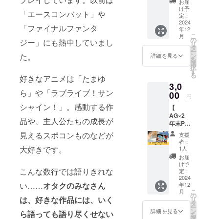
お届
礼の
「Rings」(そ
け予
「エースコンバット」や
メール
定：
れぞれの力
をお送
2024
「ファイナルファンタ
年12
が輪となっ
りいた
こ
月
しま
の
て自分の夢
ジー」にも熱中していまし
リ
す。 こ
タ
を叶える場
ー
ちら
ン
た。
詳細を見る
を
は、プ
所)と名付け
選
択
ロジェ
す
ました。
る
クトを
好きなアニメは「たまゆ
3,0
ただた
ら」や「ラブライブ！サン
だ応援
00
円
したい
シャイン！」。感動する作
【
方向け
AG×2
のリ
品や、主人公たちの成長が
年末P-1
ターン
グラン
です。
見えるスポコンものなどが
支援
プリ参
上乗せ
者：
加権
支援大
大好きです。
1人
（オン
歓迎で
お届
ライン
す！
け予
参
こんな数行では語りきれな
定：
加）】
2024
い……
オタクのみなさん
年12
クラウ
こ
月
ドファ
の
は、好きな作品には、いく
リ
ンディ
タ
ー
ング特
ン
詳細を見る
ら語っても語り尽くせない
を
典付き
選