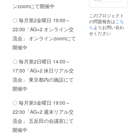
メージ
させて
ンzoomにて開催中
が相違
いただ
する場
く場合
このプロジェクト
合等、
があり
〇 毎月第2金曜日 19:00～
の問題報告は
こち
お断り
ます。
させて
ら
よりお問い合わ
お断り
22:00「AG×2 オンライン交
いただ
させて
せください
く場合
いただ
流会」 オンラインzoomにて
があり
いた場
ます。
開催中
合は返
お断り
金手数
させて
料とシ
〇 毎月第2日曜日 14:00～
いただ
ステム
いた場
利用料
17:00「AG×2 休日リアル交
合は返
を除き
金手数
返金さ
流会」 東京都内の施設にて
料とシ
せてい
ステム
ただき
開催中
利用料
ます。
を除き
返金さ
〇 毎月第3金曜日 19:00～
せてい
22:00「AG×2 週末リアル交
ただき
ます。
流会」 五反田の会議室にて
開催中