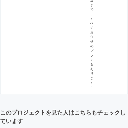
ま
で
、
す
べ
て
お
任
せ
の
プ
ラ
ン
も
あ
り
ま
す
！
このプロジェクトを見た人はこちらもチェックし
ています