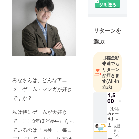
かって頑
ジを送る
張っている
企業様や個
人様を応援
してもらい
リターンを
ながら
選ぶ
手を取り合
い、一つ一
つが輪にな
目標金額
り日本を元
未達でも
リターン
気にするこ
が届きま
とを目的と
みなさんは、どんなアニ
す
(All-in
します。
方式)
メ・ゲーム・マンガが好き
私たちの行
1,5
動力と、企
ですか？
00
円
業様の信用
【お礼
を1つの力に
私は特にゲームが大好き
のメー
したいとい
ル】 阿
で、ここ3年ほど夢中になっ
南 匡一
う想いを込
支援
より、
ているのは「原神」、毎日
者：
め、この活
心を込
0人
動チームを
プレイしています。以前は
めたお