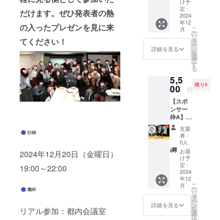
日時：
22時 ・
け予
（イベ
各自ご
ク
別途調
定：
場所：
ント当
負担く
だけます。ぜひ発表者の熱
ショッ
2024
整 ・時
都内会
日のみ
ださ
年12
プ】
間：120
議室で
の入ったプレゼンを見に来
有効）
い。
こ
月
aviutlを
分 ・場
の
実施
［クラ
リ
使用し
所：オ
てください！
タ
（詳細
ウド
ー
た撮っ
ンライ
ン
な場所
詳細を見る
ファン
を
た写真
ンにて
選
はメー
ディン
択
をフォ
実施 ・
す
ルでお
グ特
る
トムー
利用期
伝えし
典］ あ
5,5
ビーに
限：
ます）
にゃん
残り5
動画編
00
2025年
・紙チ
さんの
円
集の基
4月まで
ケット
プレゼ
【スポ
本ワー
※詳細は
を送付
ンプチ
ンサー
ク
メール
・お弁
講座
枠A】
ショッ
にてお
当引換
（約10
AG×2
プに参
知らせ
券（イ
分の動
支援
年末P-1
加いた
いたし
ベント
者：
画URL
グラン
だける
ます。
0人
当日の
をメー
プリイ
権利で
※マン
み有
お届
ルでお
2024年12月20日（金曜日）
ベント
す。 ■
ツーマ
け予
効）
送りし
開始時
詳細 ・
定：
ンでの
［クラ
19:00～22:00
ます）
と終了
2024
日時：
実施で
ウド
※詳細は
年12
時にあ
別途調
す
ファン
メール
こ
月
なたの
整 ・時
の
ディン
にてお
リ
会社の
間：120
タ
グ特
知らせ
ー
ロゴor
分 ・場
ン
詳細を見る
典］ あ
いたし
を
リアル参加：都内会議室
お名前
所：オ
選
にゃん
ます。
択
を会場
ンライ