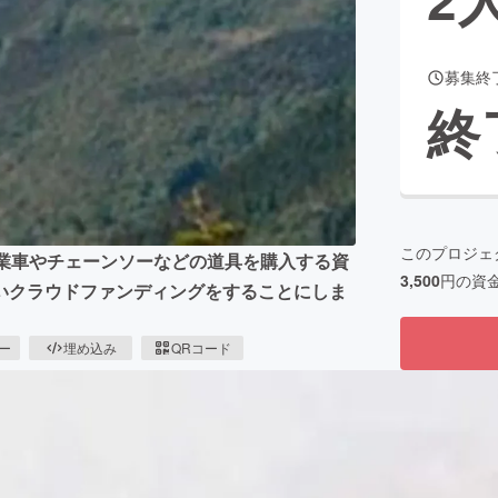
募集終
CAMPFIRE for Social Good
CAMPFIRE Creation
終
CAMPFIREふるさと納税
machi-ya
コミュニティ
このプロジェ
作業車やチェーンソーなどの道具を購入する資
3,500
円の資
いクラウドファンディングをすることにしま
ピー
埋め込み
QRコード