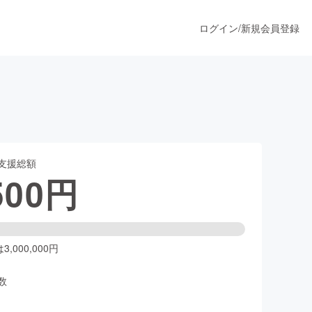
ログイン
/
新規会員登録
うすぐ公開されます
支援総額
プロダクト
500
円
ファッション
スポーツ
,000,000円
数
ア
ソーシャルグッド
人