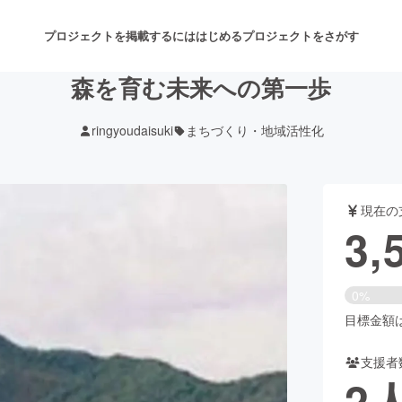
プロジェクトを掲載するには
はじめる
プロジェクトをさがす
森を育む未来への第一歩
ringyoudaisuki
まちづくり・地域活性化
注目のリターン
注目の新着プロジェクト
募集終了が近いプロジェクト
も
現在の
音楽
舞台・パフォーマンス
3,
ゲーム・サービス開発
フード・飲食店
0%
書籍・雑誌出版
アニメ・漫画
目標金額は3
支援者
チャレンジ
ビューティー・ヘルスケ
2