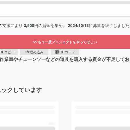
の支援により
3,500
円の資金を集め、
2024/10/13
に募集を終了しました
もう一度プロジェクトをやってほしい
RLコピー
埋め込み
QRコード
に作業車やチェーンソーなどの道具を購入する資金が不足して
ェックしています