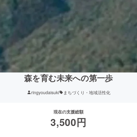
森を育む未来への第一歩
ringyoudaisuki
まちづくり・地域活性化
現在の支援総額
3,500
円