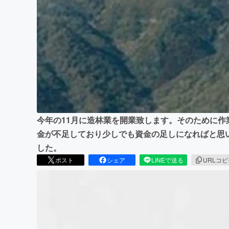
まちづくり・地域活性化
今年の11月に造林業を開業致します。そのために
金が不足しており少しでも資金の足しになればと思
した。
ポスト
シェア
LINEで送る
URLコ