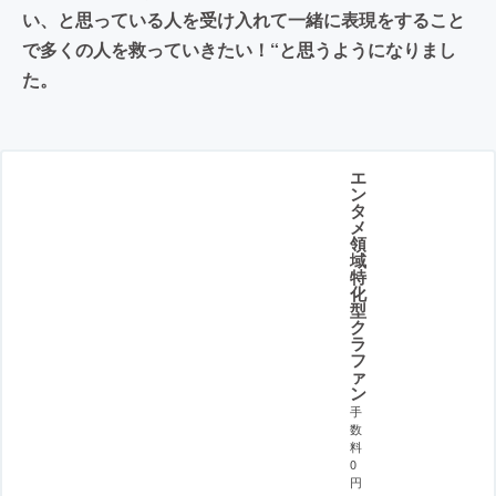
い、と思っている人を受け入れて一緒に表現をすること
で多くの人を救っていきたい！“と思うようになりまし
た。
エ
ン
タ
メ
領
域
特
化
型
ク
ラ
フ
ァ
ン
手
数
料
0
円