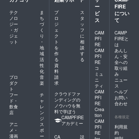
ー
FIRE
テク
ま
プ
ス
ビ
につい
ノロ
ち
ロ
タ
ス
て
ジー
づ
ジ
ッ
・ガ
く
ェ
フ
CAM
CAMP
ジェ
り
ク
に
PFI
FIREと
ット
・
ト
相
RE
は
地
を
談
CAM
あんし
域
作
す
PFI
ん・安
活
る
る
RE
全への
性
資
コ
取り組
化
料
ミュ
み
プロ
音
請
ニ
ニュー
ダク
楽
求
ティ
ス
ト
CAM
ヘルプ
クラウドファ
フー
チ
PFI
お問い
ンディングの
ド・
ャ
RE
合わせ
ノウハウを無
飲食
レ
Crea
料で学ぼう
店
ン
tion
各種規定
CAMPFIRE
ジ
CAM
アカデミー
アニ
ス
利用規
PFI
メ・
ポ
約
RE
漫画
ー
CA
説
細則
for