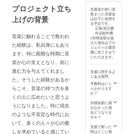
プロジェクト立ち
支援金の使い道
集まった支援金
上げの背景
は以下に使用す
る予定です。
広報/宣伝費
作品制作費
音楽に触れることで救われ
※目標金額を超
えた場合はプロ
た経験は、私自身にもあり
ジェクトの運営
費に充てさせて
ます。特に困難な時期に音
いただきます。
楽が心の支えとなり、前に
進む力を与えてくれまし
支援に関するよ
くある質問
た。そうした経験があるか
手数料はいく
らこそ、音楽の持つ力を多
らかかります
か？
くの人に広めたいと思うよ
目標金額に届
うになりました。特に現在
かなかった場
合どうなりま
のような不安定な時代にお
すか？
いて、多くの人々が心の癒
支援で困った
しを求めていると感じてい
時はどこに相