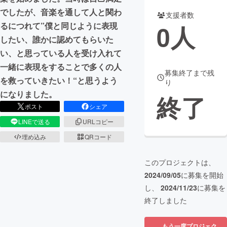
でしたが、音楽を通して人と関わ
支援者数
まちづくり・地域活性化
0
人
るにつれて”僕と同じように表現
したい、誰かに認めてもらいた
CAMPFIRE for Social Good
CAMPFIRE Creation
い、と思っている人を受け入れて
CAMPFIREふるさと納税
machi-ya
コミュニティ
一緒に表現をすることで多くの人
募集終了まで残
を救っていきたい！“と思うよう
り
になりました。
終了
ポスト
シェア
LINEで送る
URLコピー
埋め込み
QRコード
このプロジェクトは、
2024/09/05
に募集を開始
し、
2024/11/23
に募集を
終了しました
もう一度プロジェク