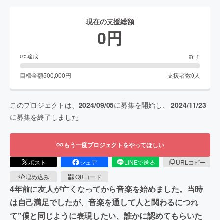
現在の支援総額
0
円
終了
0
%達成
目標金額
500,000
円
支援者数
0
人
このプロジェクトは、
2024/09/05
に募集を開始し、
2024/11/23
に募集を終了しました
もう一度プロジェクトをやってほしい
ポスト
シェア
LINEで送る
URLコピー
埋め込み
QRコード
4年前に友人が亡くなってから音楽を始めました。当時
は自己満足でしたが、音楽を通して人と関わるにつれ
て”僕と同じように表現したい、誰かに認めてもらいた