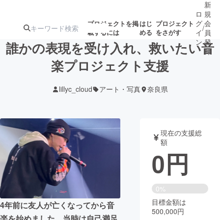
新
ロ
規
グ
会
プロジェクトを掲
はじ
プロジェクト
/
載するには
める
をさがす
イ
員
ン
登
誰かの表現を受け入れ、救いたい音
録
楽プロジェクト支援
人気のプロ
注目のリ
注目の新着プロ
募集終了が近いプ
もうすぐ公開
lillyc_cloud
アート・写真
奈良県
ジェクト
ターン
ジェクト
ロジェクト
されます
アート・写真
音楽
現在の支援総
額
0
円
テクノロジー・ガジェット
ゲーム・サ
映像・映画
書籍・雑誌
0%
目標金額は
4年前に友人が亡くなってから音
500,000円
ビジネス・起業
チャレンジ
楽を始めました。当時は自己満足