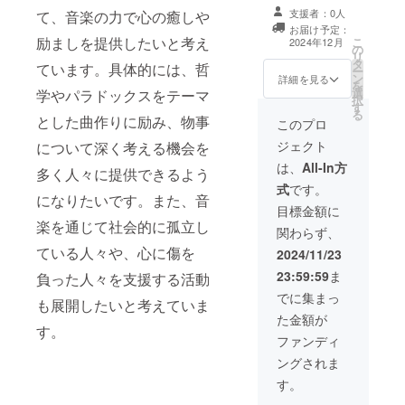
要欄に、支援者
支援者：0人
て、音楽の力で心の癒しや
様のお名前
お届け予定：
（ニックネー
励ましを提供したいと考え
こ
2024年12月
の
ム）を掲載しま
リ
タ
す。 ・掲載期
ています。具体的には、哲
ー
ン
間：2026年1月
詳細を見る
を
選
学やパラドックスをテーマ
15日まで ・掲載
択
す
方法：文字のみ
る
とした曲作りに励み、物事
・支援時、必ず
このプロ
備考欄に希望さ
ジェクト
について深く考える機会を
れるお名前をご
記入ください。
は、
All-In方
多く人々に提供できるよう
式
です。
になりたいです。また、音
目標金額に
楽を通じて社会的に孤立し
関わらず、
ている人々や、心に傷を
2024/11/23
23:59:59
ま
負った人々を支援する活動
でに集まっ
も展開したいと考えていま
た金額が
す。
ファンディ
ングされま
す。