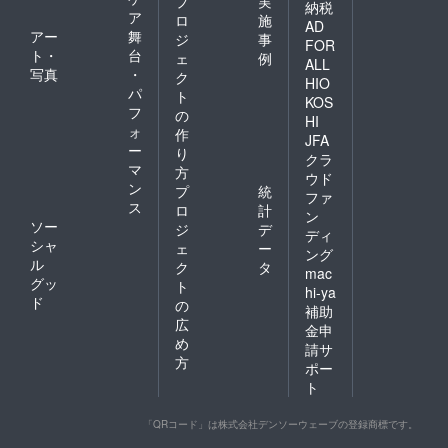
プ
実
納税
ア
ロ
施
AD
アー
舞
ジ
事
FOR
ト・
台
ェ
例
ALL
写真
・
ク
HIO
パ
ト
KOS
フ
の
HI
ォ
作
JFA
ー
り
クラ
マ
方
ウド
ン
プ
統
ファ
ス
ロ
計
ン
ソー
ジ
デ
ディ
シャ
ェ
ー
ング
ル
ク
タ
mac
グッ
ト
hi-ya
ド
の
補助
広
金申
め
請サ
方
ポー
ト
「QRコード」は株式会社デンソーウェーブの登録商標です。