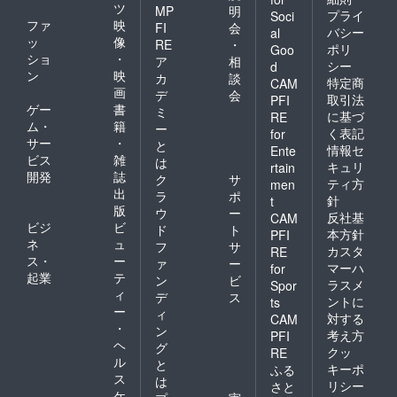
ツ
MP
明
プライ
Soci
ファ
映
FI
会
バシー
al
ッ
像
RE
・
ポリ
Goo
ショ
・
ア
相
シー
d
ン
映
カ
談
特定商
CAM
画
デ
会
取引法
PFI
ゲー
書
ミ
に基づ
RE
ム・
籍
ー
く表記
for
サー
・
と
情報セ
Ente
ビス
雑
は
キュリ
rtain
開発
誌
ク
サ
ティ方
men
出
ラ
ポ
針
t
版
ウ
ー
反社基
CAM
ビジ
ビ
ド
ト
本方針
PFI
ネ
ュ
フ
サ
カスタ
RE
ス・
ー
ァ
ー
マーハ
for
起業
テ
ン
ビ
ラスメ
Spor
ィ
デ
ス
ントに
ts
ー
ィ
対する
CAM
・
ン
考え方
PFI
ヘ
グ
クッ
RE
ル
と
キーポ
ふる
ス
は
リシー
さと
ケ