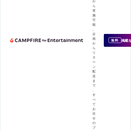
か
ら
実
施
可
能
。
企
画
掲載
無料
か
ら
リ
タ
ー
ン
配
送
ま
で
、
す
べ
て
お
任
せ
の
プ