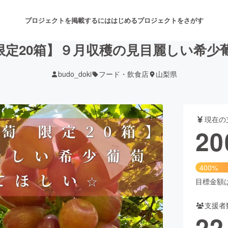
プロジェクトを掲載するには
はじめる
プロジェクトをさがす
限定20箱】９月収穫の見目麗しい希少
budo_doki
フード・飲食店
山梨県
注目のリターン
注目の新着プロジェクト
募集終了が近いプロジェクト
も
現在の
音楽
舞台・パフォーマンス
20
ゲーム・サービス開発
フード・飲食店
400%
書籍・雑誌出版
アニメ・漫画
目標金額は5
支援者
チャレンジ
ビューティー・ヘルスケ
22