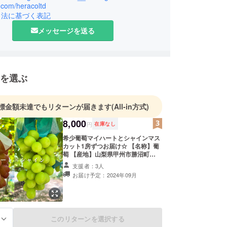
x.com/heracoltd
引法に基づく表記
メッセージを送る
を選ぶ
標金額未達でもリターンが届きます
(All-in方式)
8,000
円
在庫なし
希少葡萄マイハートとシャインマス
カット1房ずつお届け☆ 【名称】葡
萄 【産地】山梨県甲州市勝沼町
【内容量】(目安）マイハート1房あ
支援者：3人
たり600g前後、シャイン1房あたり
お届け予定：2024年09月
700~800g前後 【配送方法】通常便
(常温便) 【賞味期限、保存方法】到
着後、30分~1時間程冷やしてからで
きるだけお早めにお召し上がり頂く
ことをお勧めいたします。冷蔵保存
このリターンを選択する
る
される場合は、2~3日目安をお勧め