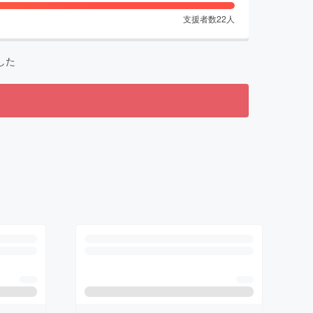
支援者数
22
人
した