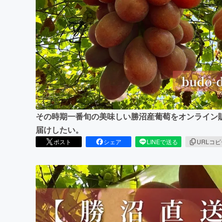
まちづくり・地域活性化
その時期一番旬の美味しい勝沼産葡萄をオンライン
届けしたい。
ポスト
シェア
LINEで送る
URLコ