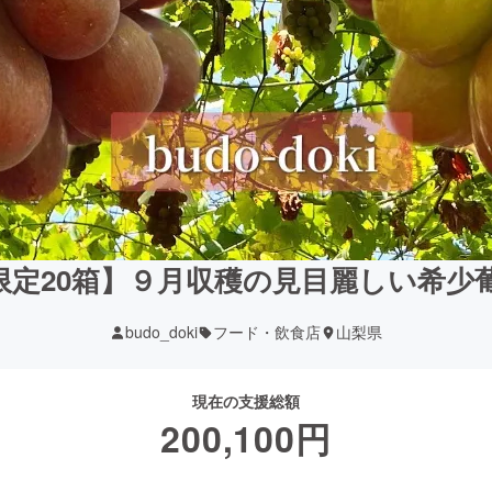
限定20箱】９月収穫の見目麗しい希少
budo_doki
フード・飲食店
山梨県
現在の支援総額
200,100
円