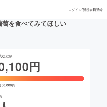
ログイン
/
新規会員登録
葡萄を食べてみてほしい
うすぐ公開されます
支援総額
プロダクト
0,100
円
ファッション
スポーツ
0,000円
数
ア
ソーシャルグッド
人