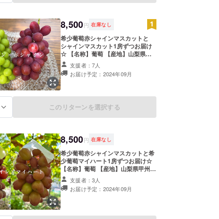
いたします。 ※農産物の為、1房あ
たりの重量は目安となります。 ※配
送中に実が取れてしまう場合がござ
8,500
います。 ※葡萄の梱包や配送につき
円
在庫なし
まして、最善を尽くします。
希少葡萄赤シャインマスカットと
シャインマスカット1房ずつお届け
☆ 【名称】葡萄 【産地】山梨県甲
州市勝沼町 【内容量】(目安）1房あ
支援者：7人
たり700~800g前後 【配送方法】通
お届け予定：2024年09月
常便(常温便) 【賞味期限、保存方
法】到着後、30分~1時間程冷やして
からできるだけお早めにお召し上が
り頂くことをお勧めいたします。冷
このリターンを選択する
る
蔵保存される場合は、2~3日目安を
お勧めいたします。 ※農産物の為、
1房あたりの重量は目安となりま
す。 ※配送中に実が取れてしまう場
8,500
合がございます。 ※葡萄の梱包や配
円
在庫なし
送につきまして、最善を尽くしま
希少葡萄赤シャインマスカットと希
す。
少葡萄マイハート1房ずつお届け☆
【名称】葡萄 【産地】山梨県甲州市
勝沼町 【内容量】(目安）赤シャイ
支援者：3人
ン1房あたり700~800g前後、マイ
お届け予定：2024年09月
ハート1房あたり600g前後 【配送方
法】通常便(常温便) 【賞味期限、保
存方法】到着後、30分~1時間程冷や
してからできるだけお早めにお召し