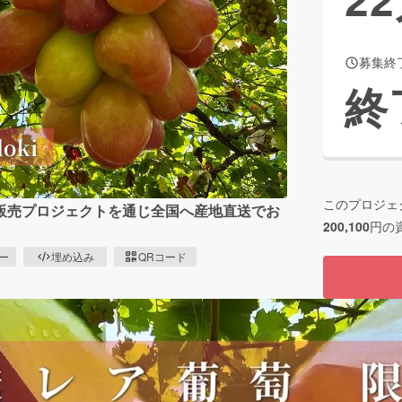
募集終
CAMPFIRE for Social Good
CAMPFIRE Creation
終
CAMPFIREふるさと納税
machi-ya
コミュニティ
このプロジェ
販売プロジェクトを通じ全国へ産地直送でお
200,100
円の
ピー
埋め込み
QRコード