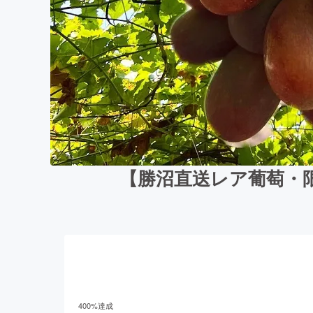
【勝沼直送レア葡萄・
400
%達成