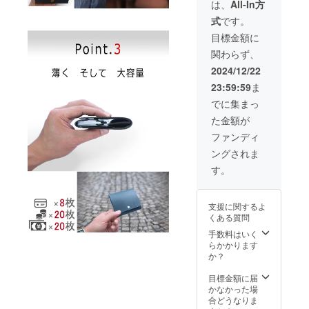
様の一
す。
は、
All-In方
み) ・
部が変
式
です。
2025年
更にな
1月末日
る可能
目標金額に
までに
性がご
関わらず、
発送 ・
ざいま
ポスト
す。 ※
2024/12/22
投函型
イタリ
23:59:59
ま
での発
アから
送を予
の輸入
でに集まっ
定して
皮革を
た金額が
おりま
使用し
す ※機
ている
ファンディ
能性に
為、ご
ングされま
影響の
注文状
ない範
況より
す。
囲で、
出荷時
デザイ
期が遅
ン・仕
れる場
支援に関するよ
様の一
合があ
くある質問
部が変
りま
更にな
す。
手数料はいく
る可能
らかかります
性がご
か？
ざいま
す。 ※
目標金額に届
イタリ
かなかった場
アから
合どうなりま
の輸入