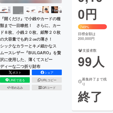
0
円
まちづくり・地域活性化
『開くだけ』で小銭やカードの種
類まで一目瞭然！ さらに、カー
CAMPFIRE for Social Good
CAMPFIRE Creation
749%
ド８枚、小銭２０枚、紙幣２０枚
CAMPFIREふるさと納税
machi-ya
コミュニティ
目標金額は
200,000円
の大容量でも約２㎝の薄さ！
シックなカラーとキメ細かなス
支援者数
ムースレザー『BULGARO』を贅
99
人
沢に使用した、薄くてスピー
ディーな二つ折り財布
ポスト
シェア
募集終了まで残
LINEで送る
URLコピー
り
埋め込み
QRコード
終了