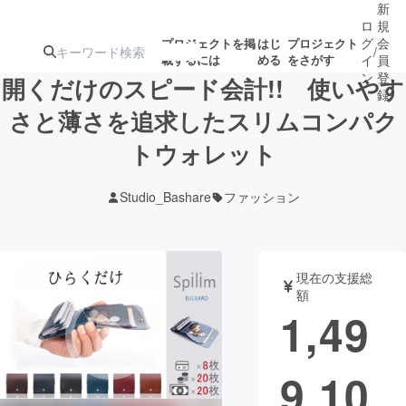
新
ロ
規
グ
会
プロジェクトを掲
はじ
プロジェクト
/
載するには
める
をさがす
イ
員
ン
登
開くだけのスピード会計!! 使いやす
録
さと薄さを追求したスリムコンパク
トウォレット
人気のプロ
注目のリ
注目の新着プロ
募集終了が近いプ
もうすぐ公開
ジェクト
ターン
ジェクト
ロジェクト
されます
Studio_Bashare
ファッション
アート・写真
音楽
現在の支援総
テクノロジー・ガジェット
ゲーム・サ
額
1,49
映像・映画
書籍・雑誌
9,10
ビジネス・起業
チャレンジ