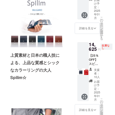
ク』 × 1
ディゴ/
け予
点 ［一
ブラウ
定：
般販売
2025
ン/から
年01
予定価
お選び
こ
月
格
いただ
の
リ
19,500
けま
タ
ー
円(税・
す。 ・
ン
詳細を見る
を
送料込
2025年
選
択
み)の
2月末日
す
る
25%OF
までに
14,
F］
発送 ・
在庫な
14,625
625
ポスト
し
円
円(税・
投函型
上質素材と日本の職人技に
【25％
送料込
での発
OFF】
み) ・
送を予
よる、上品な質感とシック
スピリ
2025年
定して
ム ブル
1月末日
おりま
なカラーリングの大人
支援
ガロ
までに
す ※機
者：
『ネイ
発送 ・
Spilim☆
能性に
10人
ビー』
ポスト
影響の
お届
× 1点
投函型
ない範
け予
［一般
での発
定：
囲で、
販売予
2025
送を予
デザイ
年01
定価格
定して
ン・仕
こ
月
19,500
おりま
の
様の一
リ
円(税・
す ※機
タ
部が変
ー
送料込
能性に
ン
更にな
詳細を見る
を
み)の
影響の
選
る可能