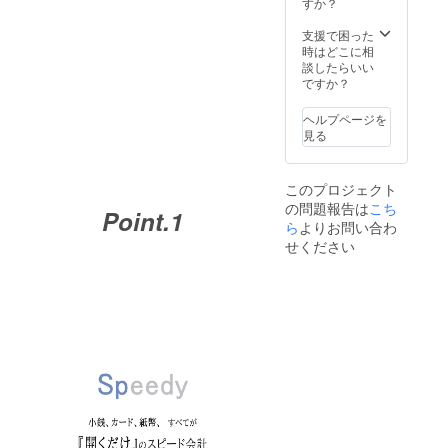
すか？
皮革を
使用し
支援で困った
ている
時はどこに相
為、ご
談したらいい
注文状
ですか？
況より
出荷時
ヘルプページを
期が遅
見る
れる場
合があ
りま
このプロジェクト
す。
の問題報告は
こち
Point.
1
ら
よりお問い合わ
せください