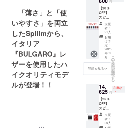
600
円
【20％
「薄さ」と「使
OFF】
スピリ
いやすさ」を両立
ム ブル
支援
ガロ × 1
者：
したSpilimから、
点 ［一
21人
般販売
お届
予定価
イタリア
け予
格
定：
19,500
2025
『BULGARO』レ
年02
円(税・
こ
月
送料込
の
リ
ザーを使用したハ
み)の
タ
ー
20%OF
ン
詳細を見る
を
イクオリティモデ
F］
選
択
15,600
す
る
円(税・
ルが登場！！
14,
送料込
在庫な
み) ・カ
625
し
円
ラー：
【25％
ブラッ
OFF】
ク/ネイ
スピリ
ビー/
ム ブル
ダーク
支援
ガロ
ブラウ
者：
『ブ
ン/ワイ
20人
ラッ
ン/イン
お届