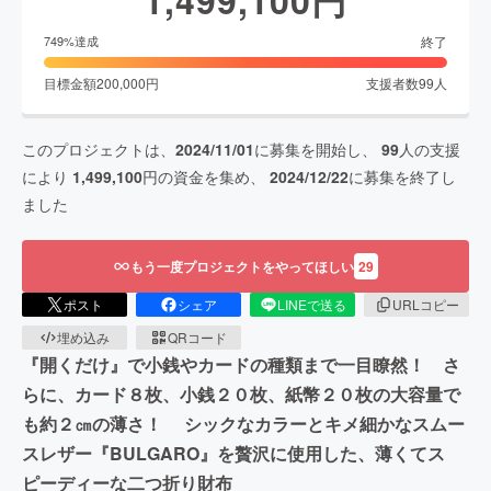
終了
749
%達成
目標金額
200,000
円
支援者数
99
人
このプロジェクトは、
2024/11/01
に募集を開始し、
99
人の支援
により
1,499,100
円の資金を集め、
2024/12/22
に募集を終了し
ました
もう一度プロジェクトをやってほしい
29
ポスト
シェア
LINEで送る
URLコピー
埋め込み
QRコード
『開くだけ』で小銭やカードの種類まで一目瞭然！ さ
らに、カード８枚、小銭２０枚、紙幣２０枚の大容量で
も約２㎝の薄さ！ シックなカラーとキメ細かなスムー
スレザー『BULGARO』を贅沢に使用した、薄くてス
ピーディーな二つ折り財布