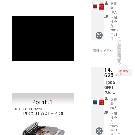
ム ブル
1月末日
ざいま
状況に
支援
ガロ
までに
す。 ※
者：
より発
『ワイ
発送 ・
イタリ
10人
送が前
ン』 × 1
ポスト
アから
お届
後する
点 ［一
投函型
の輸入
け予
場合が
般販売
での発
定：
皮革を
ござい
予定価
2025
送を予
使用し
ます。
年01
格
定して
ている
こ
月
19,500
おりま
の
為、ご
リ
円(税・
す ※機
タ
注文状
ー
送料込
能性に
ン
況より
詳細を見る
を
み)の
影響の
選
出荷時
択
25%OF
ない範
す
期が遅
る
F］
囲で、
れる場
14,
14,625
デザイ
合があ
在庫な
円(税・
625
ン・仕
し
りま
円
送料込
様の一
す。
【25％
み) ・
部が変
OFF】
2025年
更にな
スピリ
1月末日
る可能
ム ブル
までに
性がご
支援
ガロ
発送 ・
ざいま
者：
『イン
ポスト
す。 ※
20人
ディ
投函型
イタリ
お届
ゴ』 × 1
での発
アから
け予
点 ［一
送を予
定：
の輸入
般販売
2025
定して
皮革を
年01
予定価
おりま
使用し
こ
月