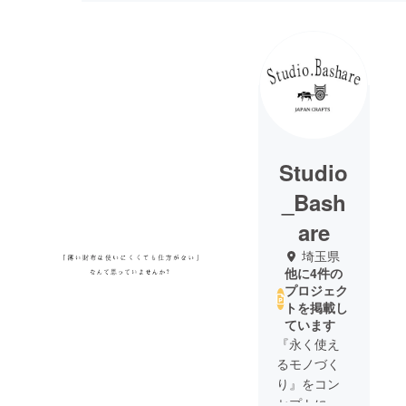
Studio
_Bash
are
埼玉県
他に4件の
プロジェク
トを掲載し
ています
『永く使え
るモノづく
り』をコン
セプトに、