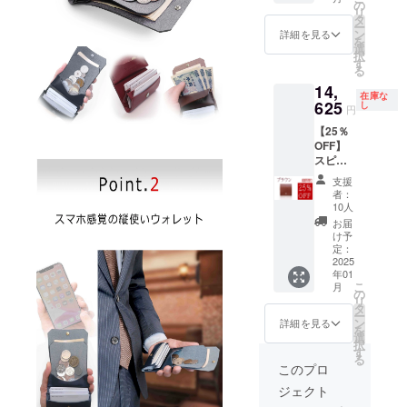
格
す ※機
の
ている
リ
19,500
能性に
タ
為、ご
ー
円(税・
影響の
ン
注文状
詳細を見る
を
送料込
ない範
選
況より
択
み)の
囲で、
す
出荷時
る
25%OF
デザイ
期が遅
14,
F］
ン・仕
れる場
在庫な
14,625
625
様の一
し
合があ
円
円(税・
部が変
りま
【25％
送料込
更にな
す。
OFF】
み) ・
る可能
スピリ
2025年
性がご
ム ブル
1月末日
ざいま
支援
ガロ
までに
す。 ※
者：
『ブラ
発送 ・
イタリ
10人
ウン』
ポスト
アから
お届
× 1点
投函型
の輸入
け予
［一般
での発
定：
皮革を
販売予
2025
送を予
使用し
年01
定価格
定して
ている
こ
月
19,500
おりま
の
為、ご
リ
円(税・
す ※機
タ
注文状
ー
送料込
能性に
ン
況より
詳細を見る
を
み)の
影響の
選
出荷時
択
25%OF
ない範
す
期が遅
る
F］
囲で、
れる場
このプロ
14,625
デザイ
合があ
ジェクト
円(税・
ン・仕
りま
送料込