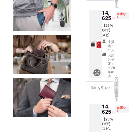
択
25%OF
ない範
す
性がご
る
F］
囲で、
ざいま
14,
14,625
デザイ
す。 ※
在庫な
円(税・
625
ン・仕
し
イタリ
円
送料込
様の一
アから
【25％
み) ・
部が変
の輸入
OFF】
2025年
更にな
皮革を
スピリ
1月末日
る可能
使用し
ム ブル
までに
性がご
ている
支援
ガロ
発送 ・
ざいま
為、ご
者：
『ダー
ポスト
す。 ※
10人
注文状
クブラ
投函型
イタリ
況より
お届
ウン』
での発
アから
け予
出荷時
× 1点
送を予
定：
の輸入
期が遅
［一般
2025
定して
皮革を
れる場
年01
販売予
おりま
使用し
合があ
こ
月
定価格
す ※機
の
ている
りま
リ
19,500
能性に
タ
為、ご
す。 ※
ー
円(税・
影響の
ン
注文状
詳細を見る
原則お
を
送料込
ない範
選
況より
申込み
択
み)の
囲で、
す
出荷時
いただ
る
25%OF
デザイ
期が遅
いた順
14,
F］
ン・仕
れる場
の発送
在庫な
14,625
625
様の一
し
合があ
になり
円
円(税・
部が変
りま
ます
【25％
送料込
更にな
す。
が、各
OFF】
み) ・
る可能
カラー
スピリ
2025年
性がご
の生産