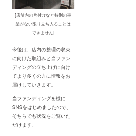
項 ・掲
✓支援
載期
金額１
間：
万円未
[店舗内の片付けなど特別の事
2025年
満：一
1月1
律250円
業がない限り立ち入ることは
日〜
(税込)
2025年
✓支援
できません]
12月31
金額１
日 ・ご
万円以
支援い
上：支
今後は、店内の整理の収束
ただく
援金額
際には
の2.5%
に向けた取組みと当ファン
下記の
(税込)
「シス
✓決済
ディングの立ち上げに向け
テム利
手続き
てより多くの方に情報をお
用料」
画面の
が発生
「決済
届けしていきます。
します
金額」
✓支援
を必ず
金額１
ご確認
当ファンディングを機に
万円未
くださ
満：一
い ✓上
SNSをはじめましたので、
律250円
乗せ支
(税込)
援も含
そちらでも状況をご覧いた
✓支援
めた
金額１
だけます。
「合計
万円以
の支援
上：支
金額」