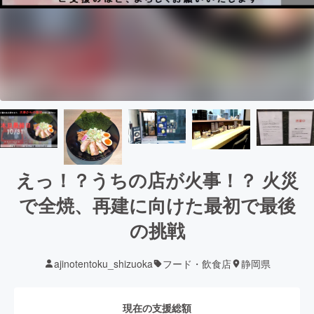
えっ！？うちの店が火事！？ 火災
で全焼、再建に向けた最初で最後
の挑戦
ajinotentoku_shizuoka
フード・飲食店
静岡県
現在の支援総額