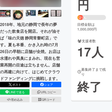
円
まちづくり・地域活性化
21%
2018年、地元の静岡で長年の夢
目標金額は
CAMPFIRE for Social Good
CAMPFIRE Creation
1,000,000円
だった飲食店を開店。それが油そ
CAMPFIREふるさと納税
machi-ya
コミュニティ
ば「味の天徳 静岡常磐町店」で
支援者数
す。夏も本番、かき入れ時の7月
17
人
26日の早朝に店舗が全焼。お店は
水濡れや異臭にまみれ、現在も営
業再開の目途は立ちません。店舗
募集終了まで残
の再建に向けて、はじめてクラウ
り
ドファンディングに挑戦します。
終了
ポスト
シェア
LINEで送る
URLコピー
埋め込み
QRコード