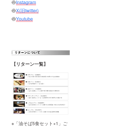
🍥
Instagram
援金額
を基に
の2.5%
計算
🍥
X(旧twitter)
(税込)
✓決済
🍥
Youtube
手続き
画面の
「決済
金額」
を必ず
ご確認
くださ
い ✓上
乗せ支
援も含
【リターン一覧】
めた
「合計
の支援
金額」
を基に
計算
※「油そば5食セット×1」ご