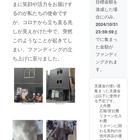
目標金額を
倍河原
名前を
まに笑顔や活力をお届けす
料、主
ザーに
万円未
店」の
掲示 ✓
原料の
達成した場
おスス
満：一
るのが私たちの使命です
店内に
掲載期
原産
メ ・ご
律250円
合にのみ、
て、ご
間：
地、添
自宅や
(税込)
が、コロナから立ち直る兆
支援い
2025年
加物表
2024/10/31
勤務先
✓支援
ただい
1月1日
示、ア
などに
金額１
しが見えかけた中で、突然
23:59:59
ま
た企
から1年
レル
配送い
万円以
業、個
間 ✓掲
ギー表
でに集まっ
たしま
このようなことが起きてし
上：支
人のお
載方
示、保
す ・お
援金額
た金額が
名前を
法：企
まい、ファンディングの立
存方法
店の味
の2.5%
掲示 ✓
業名(団
は、お
ファンディ
をご家
(税込)
掲載期
ち上げに至りました。
体名)・
届け商
族やご
✓決済
ングされま
間：
代表者
品のラ
友人と
手続き
2025年
氏名(個
ベルに
す。
お楽し
画面の
1月1日
人は氏
表記さ
みいた
「決済
から1年
名)、ロ
れます
だけま
金額」
間 ✓掲
ゴを掲
■おスス
す ■注
を必ず
支援金の使い道
載方
示 ✓注
メポイ
意事項
ご確認
集まった支援金
法：企
意事
ント ・
・食事
くださ
は以下に使用す
業名(団
項：支
油そば
券の有
い ✓上
る予定です。
体名)・
援時、
ヘビー
効期
乗せ支
人件費
代表者
必ず備
ユー
間：
援も含
広報/宣伝費
氏名(個
考欄に
ザーに
2025年
めた
リターン仕入
人は氏
下記の
おスス
1月1
「合計
れ費
名)、ロ
内容を
メ ・ご
日〜
の支援
リターンに関
ゴを掲
ご記入
自宅や
2025年
金額」
わる系列の分
示 ✓注
くださ
勤務先
12月31
を基に
倍河原店の運
意事
い [掲載
などに
日の12
計算