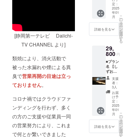
援し
「シス
そば5食
ルトッ
定：
は、お
た」と
テム利
セット
2025
ピング
届け商
お声掛
用料」
年01
(自家製
付)の食
品のラ
けくだ
が発生
こ
月
麺+秘伝
事券 ※
の
ベルに
さい ・
します
リ
のタ
食事券
タ
表記さ
ご支援
✓支援
ー
レ)×2 ・
は東京
ン
れます
詳細を見る
いただ
金額１
を
卵かけ
都の
選
・商品
く際に
[静岡第一テレビ Daiichi-
万円未
択
ご飯専
「味の
す
開封前
は下記
満：一
る
用の醤
天徳 分
TV CHANNEL より]
には必
の「シ
律250円
29,
油(「油
倍河原
ずお届
ステム
(税込)
そば5食
800
店」で
けのリ
利用
円
✓支援
セット
類焼により、消火活動で
のお食
ターン
料」が
金額１
■プラン
×1」に
事にの
に貼付
発生し
万円以
被った水漏れや煙による異
名 【し
つき1
みご利
された
ます ✓
上：支
ずおか
点) ・油
用いた
ラベル
支援金
援金額
臭で
営業再開の目途は立っ
プラ
そば並
だけま
や注意
額１万
支援
の2.5%
ン】 ■
盛1杯
す ■油
書きを
者：
円未
ておりません
。
(税込)
リター
(クラウ
そば5食
3人
ご確認
満：一
✓決済
ン ・油
ドファ
セット
くださ
お届
律250円
手続き
そば5食
ンディ
の詳細
け予
い ■お
コロナ禍ではクラウドファ
(税込)
画面の
セット
ングス
定：
・内容
ススメ
✓支援
「決済
(自家製
2025
ペシャ
ンディングを行わず、多く
量：並
ポイン
金額１
金額」
年01
麺+秘伝
ルトッ
盛
ト ・地
万円以
を必ず
こ
月
のタ
の方のご支援や従業員一同
ピング
の
160g(麺
方在住
上：支
ご確認
リ
レ)×3 ・
付)の食
タ
を茹で
者、油
援金額
くださ
ー
の営業努力により、これま
卵かけ
事券 ※
ン
る前の
詳細を見る
そばデ
の2.5%
い ✓上
を
ご飯専
食事券
選
状態)×5
ビュー
(税込)
乗せ支
で何とか繋いできました
択
用の醤
は東京
す
食 ・賞
者にお