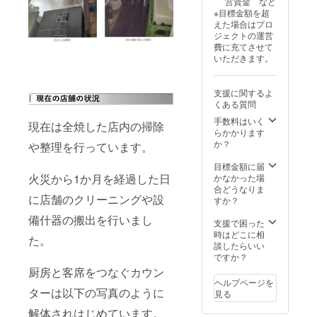
営資金 など
項：支
有無
配送い
か月間
※目標金額を超
援時、
_○×] [お
たしま
・現金
えた場合はプロ
必ず備
名前_掲
す ・
への交
ジェクトの運営
考欄に
載を希
トッピ
換はで
費に充てさせて
下記の
望する
ングや
きず、
いただきます。
内容を
企業名
食べ方
おつり
ご記入
(団体
などを
はでま
くださ
名)・代
アレン
せん ・
支援に関するよ
い [掲載
表者氏
ジして
食事券
くある質問
有無
名、個
お楽し
はメー
_○×] [お
人は氏
手数料はいく
みくだ
ルにて
現在は全焼した店内の掃除
名前_掲
名] [ロ
らかかります
さい ■
お渡し
載を希
ゴの掲
か？
注意事
や整理を行っています。
します
望する
載_○×]
項 ・食
ので、
企業名
※ロゴの
目標金額に届
事券の
ご利用
(団体
掲示を
火災から1か月を経過した日
かなかった場
有効期
時にス
名)・代
ご希望
合どうなりま
間：
タッフ
に店舗のクリーニングや設
表者氏
の支援
すか？
2025年
へ「ク
名、個
者様
1月1
ラウド
備什器の搬出を行いまし
人は氏
は、プ
支援で困った
日〜
ファン
名] [ロ
ロジェ
時はどこに相
2025年
ディン
た。
ゴの掲
クト終
談したらいい
12月31
グで支
載_○×]
了後に
ですか？
日の12
援し
※ロゴの
お送り
か月間
た」と
厨房と客席をつなぐカウン
掲示を
する
・現金
お声掛
ヘルプページを
ご希望
メール
ターは以下の写真のように
への交
けくだ
見る
の支援
にて画
換はで
さい ・
者様
解体されはじめています。
像の受
きず、
ご支援