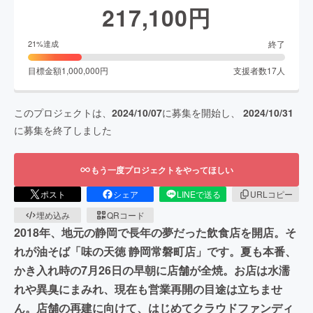
217,100
円
終了
21
%達成
目標金額
1,000,000
円
支援者数
17
人
このプロジェクトは、
2024/10/07
に募集を開始し、
2024/10/31
に募集を終了しました
もう一度プロジェクトをやってほしい
ポスト
シェア
LINEで送る
URLコピー
埋め込み
QRコード
2018年、地元の静岡で長年の夢だった飲食店を開店。そ
れが油そば「味の天徳 静岡常磐町店」です。夏も本番、
かき入れ時の7月26日の早朝に店舗が全焼。お店は水濡
れや異臭にまみれ、現在も営業再開の目途は立ちませ
ん。店舗の再建に向けて、はじめてクラウドファンディ