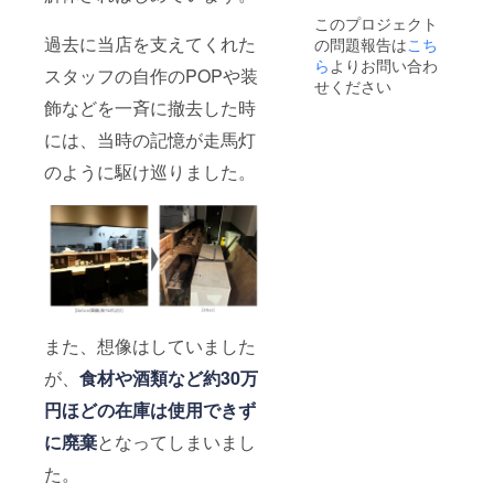
は、プ
渡しを
おつり
いただ
このプロジェクト
ロジェ
行いま
はでま
く際に
過去に当店を支えてくれた
の問題報告は
クト終
こち
すので
せん ・
は下記
了後に
必ずご
ら
よりお問い合わ
食事券
の「シ
スタッフの自作のPOPや装
お送り
確認く
はメー
せください
ステム
する
ださい
ルにて
利用
飾などを一斉に撤去した時
メール
※お名前
お渡し
料」が
にて画
を掲示
します
には、当時の記憶が走馬灯
発生し
像の受
しない
ので、
ます ✓
渡しを
のように駆け巡りました。
方もご
ご利用
支援金
行いま
支援い
時にス
額１万
すので
ただけ
タッフ
円未
必ずご
ます ■
へ「ク
満：一
確認く
油そば5
ラウド
律250円
ださい
食セッ
ファン
(税込)
※お名前
トの詳
ディン
✓支援
を掲示
細 ・内
グで支
金額１
しない
容量：
援し
万円以
方もご
並盛
た」と
上：支
また、想像はしていました
支援い
160g(麺
お声掛
援金額
ただけ
を茹で
けくだ
の2.5%
が、
食材や酒類など約30万
ます ■
る前の
さい ・
(税込)
油そば5
状態)×5
ご支援
✓決済
円ほどの在庫は使用できず
食セッ
食 ・賞
いただ
手続き
トの詳
味期
く際に
画面の
に廃棄
となってしまいまし
細 ・内
限：発
は下記
「決済
容量：
送日を
た。
の「シ
金額」
並盛
含め10
ステム
を必ず