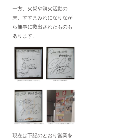
160g(麺
日程度
利用
ご確認
を茹で
一方、火災や消火活動の
・原
料」が
くださ
る前の
料、主
発生し
い ✓上
末、すすまみれになりなが
状態)×5
原料の
ます ✓
乗せ支
食 ・賞
原産
支援金
援も含
ら無事に救出されたものも
味期
地、添
額１万
めた
限：発
加物表
円未
「合計
あります。
送日を
示、ア
満：一
の支援
含め10
レル
律250円
金額」
日程度
ギー表
(税込)
を基に
・原
示、保
✓支援
計算
料、主
存方法
金額１
原料の
は、お
万円以
原産
届け商
上：支
地、添
品のラ
援金額
加物表
ベルに
の2.5%
示、ア
表記さ
(税込)
レル
れます
✓決済
ギー表
■おスス
手続き
示、保
メポイ
画面の
存方法
ント ・
「決済
は、お
しずお
金額」
届け商
か好き
を必ず
品のラ
におス
ご確認
ベルに
スメ ・
くださ
表記さ
旅行好
い ✓上
れます
きや隠
乗せ支
現在は下記のとおり営業を
■おスス
れた名
援も含