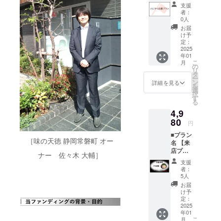
応援プ
支援
ラ
者：
ン】
0人
■リター
お届
ン ・気
け予
持ち程
定：
度の返
2025
年01
礼品で
こ
月
大変申
の
リ
し訳な
タ
ー
いので
ン
詳細を見る
を
すが、
選
択
餃子チ
す
る
ケット
4,9
をお渡
します
80
円
※分倍河
■プラン
原店で
［味の天徳 静岡常磐町 オー
名 【来
ご利用
店プラ
いただ
ナー 佐々木 大輔］
ン】 ■
けます
支援
リター
■おスス
者：
ン ・食
メポイ
5人
事券(油
ント ・
お届
そば並
「とに
け予
盛1杯＋
かく応
定：
クラウ
2025
援して
年01
ドファ
いま
こ
月