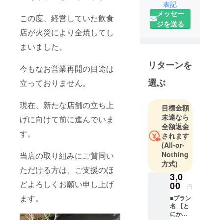
表記
メッセー
この度、経営していた飲食
ジを送る
店が火災により全焼してし
まいました。
リターンを
今もなお営業再開の目途は
選ぶ
立っておりません。
現在、新たな店舗の立ち上
目標金額
未達なら
げに向けて前に進んでいま
全額返金
す。
されます
(All-or-
Nothing
当店の取り組みにご賛同い
方式)
ただける方は、ご支援のほ
3,0
どよろしくお願い申し上げ
00
円
ます。
■プラン
名 【と
にかく