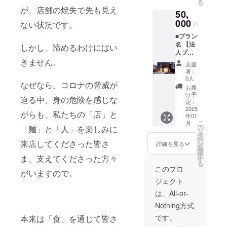
✓決済
援も含
る
油(「油
都の
味期
ススメ
が、店舗の焼失で先も見え
手続き
めた
50,
そば5食
「味の
限：発
・ご自
画面の
「合計
セット
000
天徳 分
送日を
ない状況です。
宅や勤
円
「決済
の支援
×1」に
倍河原
含め10
務先な
金額」
金額」
■プラン
つき1
店」で
日程度
どに配
を必ず
を基に
名 【法
点) ・
しかし、諦めるわけにはい
のお食
・原
送いた
ご確認
計算
人プラ
佐々木
事にの
料、主
します
くださ
ン】 ■
きません。
愛用の
みご利
原料の
・お店
支援
い ✓上
リター
「地元
用いた
原産
者：
の味を
乗せ支
ン ・油
の名店
だけま
0人
地、添
ご自宅
援も含
なぜなら、コロナの脅威が
そば5食
(静岡駅
す ■油
加物表
お届
や勤務
めた
セット
周辺)」
そば5食
け予
示、ア
先でお
「合計
迫る中、身の危険を感じな
(自家製
をまと
定：
セット
レル
楽しみ
の支援
麺+秘伝
2025
めた自
の詳細
ギー表
がらも、私たちの「店」と
いただ
金額」
年01
のタ
作のパ
・内容
示、保
けます
を基に
こ
月
レ)×10
ンフ
の
量：並
「麺」と「人」を楽しみに
存方法
■注意事
計算
リ
・卵か
レット
タ
盛
は、お
項 ・ご
ー
けご飯
来店してくださった皆さ
・「味
ン
160g(麺
詳細を見る
届け商
支援い
を
専用の
の天徳
選
を茹で
品のラ
ただく
択
ま、支えてくださった方々
醤油
分倍河
す
る前の
ベルに
際には
る
(「油そ
原店」
状態)×5
このプロ
表記さ
下記の
がいますので。
ば5食
の店内
食 ・賞
れます
「シス
ジェクト
セット
にて、
味期
■おスス
テム利
×1」に
ご支援
限：発
は、All-or-
メポイ
用料」
つき1
いただ
送日を
ント ・
が発生
Nothing方式
点) ・
いた企
含め10
油そば
します
「味の
業、個
日程度
です。
本来は「食」を通じて皆さ
ヘビー
✓支援
天徳 分
人のお
・原
ユー
金額１