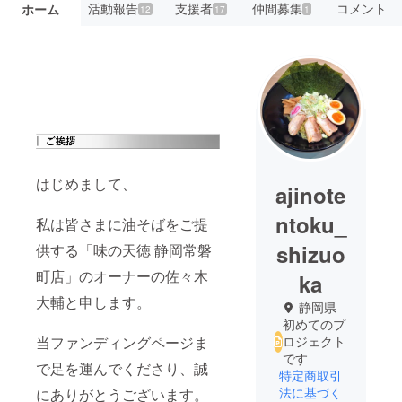
活動報告
支援者
仲間募集
コメント
ホーム
12
17
1
はじめまして、
ajinote
ntoku_
私は皆さまに油そばをご提
shizuo
供する「味の天徳 静岡常磐
町店」のオーナーの佐々木
ka
大輔と申します。
静岡県
初めてのプ
当ファンディングページま
ロジェクト
です
で足を運んでくださり、誠
特定商取引
法に基づく
にありがとうございます。