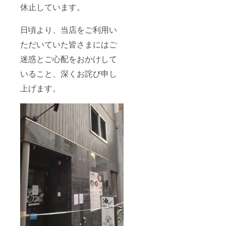
メポイ
店好き
休止しています。
めた
ント ・
におス
「合計
福利厚
スメ ・
の支援
生に利
日頃より、当店をご利用い
勤務先
金額」
用した
や活動
を基に
ただいていた皆さまにはご
い法人
拠点な
計算
の経営
どにも
迷惑とご心配をおかけして
者、団
配送い
体やグ
たしま
いること、深くお詫び申し
ループ
す ■注
におス
意事項
上げます。
スメ ・
・掲載
勤務先
期間：
や活動
2025年
拠点な
1月1
どにも
日〜
配送い
2025年
たしま
12月31
す ・法
日 ・ご
人向け
支援い
です
ただく
が、個
際には
人の方
下記の
もお申
「シス
込みい
テム利
ただけ
用料」
ます ■
が発生
注意事
します