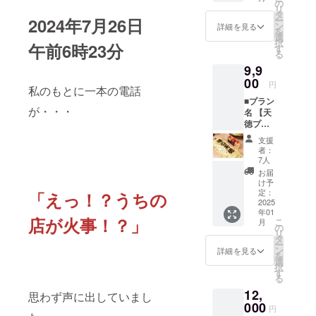
ンディ
す」と
の
リ
ングオ
いう方
タ
2024年7月26日
ー
リジナ
におス
ン
詳細を見る
を
ルトッ
スメで
選
択
午前6時23分
ピング)
す ■注
す
る
※東京都
意事項
9,9
の「味
・餃子
の天徳
00
チケッ
円
私のもとに一本の電話
分倍河
トの有
■プラン
原店」
効期
が・・・
名 【天
でのお
間：
徳プラ
食事に
2025年
ン】 ■
のみご
1月1
支援
リター
利用い
日〜
者：
ン ・油
ただけ
2025年
7人
そば 5
ます ■
12月31
お届
食セッ
おスス
日の12
け予
ト(自家
メポイ
定：
「えっ！？うちの
か月間
製麺＋
2025
ント ・
・現金
年01
秘伝の
首都圏
への交
店が火事！？」
こ
月
タレ) ・
在住者
の
換はで
リ
卵かけ
におス
タ
きず、
ー
ご飯専
スメ ■
ン
おつり
詳細を見る
を
用の醤
注意事
選
はでま
択
油(「油
項 ・食
す
せん ・
る
そば5食
事券の
餃子チ
12,
セット
有効期
思わず声に出していまし
ケット
×1」に
000
間：
はメー
円
つき1