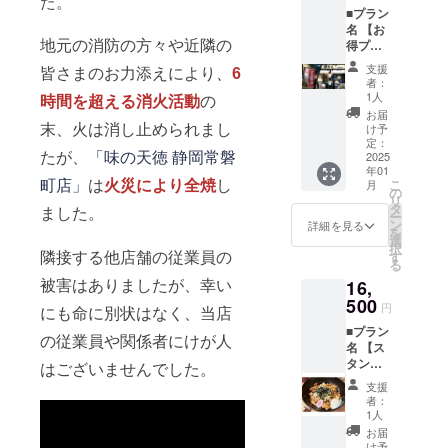
た。
2025年
ルにて
■プラン
点) ■油
1月1
お渡し
名 【お
そば5食
日〜
します
得プラ
地元の消防の方々や近隣の
セット
2025年
ので、
ン】 ■
の詳細
12月31
ご利用
支援
皆さまのお力添えにより
、
6
リター
・内容
日の12
時にス
者：
ン ・油
量：並
か月間
1人
タッフ
時間を超える消火活動
の
そば5食
盛
・現金
へ「ク
お届
セット
160g(麺
への交
け予
末、火は消し止められまし
ラウド
(自家製
を茹で
定：
換はで
ファン
麺+秘伝
2025
たが、
「味の天徳 静岡常磐
る前の
きず、
ディン
年01
のタレ)
状態)×5
おつり
グで支
こ
月
町店」
は
火災により全焼
し
・卵か
食 ・賞
の
はでま
援し
リ
けご飯
味期
タ
せん ・
た」と
ました。
ー
専用の
限：発
ン
食事券
詳細を見る
お声掛
を
醤油
送日を
選
はメー
けくだ
択
(「油そ
含め10
す
ルにて
隣接する他店舗の従業員の
さい ・
る
ば5食
日程度
お渡し
餃子チ
16,
セット
被害はありましたが、幸い
・原
します
ケット
×1」に
500
料、主
ので、
のみの
円
にも命に別状はなく、当店
つき1
原料の
ご利用
ご使用
■プラン
点) ・油
原産
時にス
はでき
の従業員や関係者にけが人
名 【ス
そば並
地、添
タッフ
かねま
タン
盛1杯
加物表
へ「ク
はございませんでした。
す ・ご
ダード
(クラウ
示、ア
ラウド
支援い
支援
プラ
ドファ
レル
ファン
者：
ただく
ン】 ■
ンディ
ギー表
1人
ディン
際には
リター
ングス
示、保
グで支
お届
下記の
ン ・油
ペシャ
存方法
け予