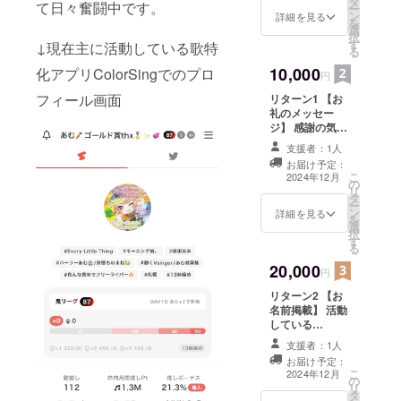
タ
筆デジタルメッ
て日々奮闘中です。
ー
ン
セージ有) ※ Xか
詳細を見る
を
選
Instagramを
択
す
フォローし、DM
↓現在主に活動している歌特
る
にて支援した旨
10,000
化アプリColorSingでのプロ
をご連絡くださ
円
い
フィール画面
リターン1 【お
礼のメッセー
ジ】 感謝の気持
ちを込めて、イ
支援者：1人
ラストレーター
お届け予定：
の方に依頼した
こ
2024年12月
の
イラストにお礼
リ
タ
のデジタルメッ
ー
ン
セージを書いて
詳細を見る
を
選
お送りします。
択
す
※ XかInstagram
る
をフォローし、
20,000
DMにて支援した
円
旨をご連絡くだ
リターン2 【お
さい
名前掲載】 活動
している
ColorSingとい
支援者：1人
う配信アプリの
お届け予定：
プロフィール欄
こ
2024年12月
の
に、支援者様の
リ
タ
お名前（ニック