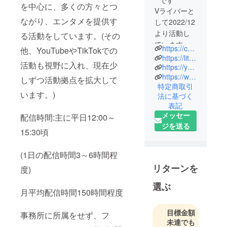
です
を中心に、多くの方々とつ
Vライバーと
ながり、エンタメを提供す
して2022/12
より活動し
る活動をしています。(その
ています。
https://colorsing.page.link/Vgm78zAWsDBjj8Ur6
他、YouTubeやTikTokでの
ゲーム配
https://lit.link/Amuuu33
活動も視野に入れ、現在少
信、歌配信
https://youtube.com/@amuuu33?si=AN8HvKMy6b4JAM_-
https://www.tiktok.com/@user3118791907004?_t=8p0IwtpCBUo&_r=1
を中心とし
しずつ活動拠点を拡大して
特定商取引
た様々なエ
います。)
法に基づく
ンタメをお
表記
届けするた
メッセー
配信時間:主に平日12:00～
めに日々奮
ジを送る
15:30頃
闘中。今後
YouTubeや
(1日の配信時間3～6時間程
TikTokでの
活動も視野
リターンを
度)
に入れなが
選ぶ
ら、現在は
月平均配信時間150時間程度
ColorSingと
いう歌特化
目標金額
事務所に所属をせず、フ
未達でも
の配信アプ