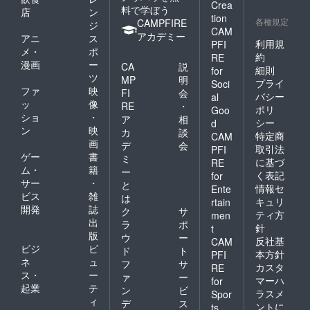
Crea
料で学ぼう
店
ン
tion
各種規定
CAMPFIRE
ジ
CAM
アカデミー
アニ
ス
利用規
PFI
メ・
ポ
約
RE
漫画
ー
CA
説
細則
for
ツ
MP
明
プライ
Soci
ファ
映
FI
会
バシー
al
ッ
像
RE
・
ポリ
Goo
ショ
・
ア
相
シー
d
ン
映
カ
談
特定商
CAM
画
デ
会
取引法
PFI
ゲー
書
ミ
に基づ
RE
ム・
籍
ー
く表記
for
サー
・
と
情報セ
Ente
ビス
雑
は
キュリ
rtain
開発
誌
ク
サ
ティ方
men
出
ラ
ポ
針
t
版
ウ
ー
反社基
CAM
ビジ
ビ
ド
ト
本方針
PFI
ネ
ュ
フ
サ
カスタ
RE
ス・
ー
ァ
ー
マーハ
for
起業
テ
ン
ビ
ラスメ
Spor
ィ
デ
ス
ントに
ts