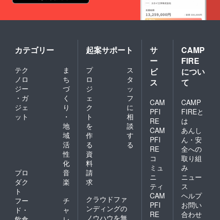
カテゴリー
起案サポート
サ
CAMP
ー
FIRE
テク
ま
プ
ス
ビ
につい
ノロ
ち
ロ
タ
ス
て
ジー
づ
ジ
ッ
・ガ
く
ェ
フ
CAM
CAMP
ジェ
り
ク
に
PFI
FIREと
ット
・
ト
相
RE
は
地
を
談
CAM
あんし
域
作
す
PFI
ん・安
活
る
る
RE
全への
性
資
コ
取り組
化
料
ミュ
み
プロ
音
請
ニ
ニュー
ダク
楽
求
ティ
ス
ト
CAM
ヘルプ
クラウドファ
フー
チ
PFI
お問い
ンディングの
ド・
ャ
RE
合わせ
ノウハウを無
飲食
レ