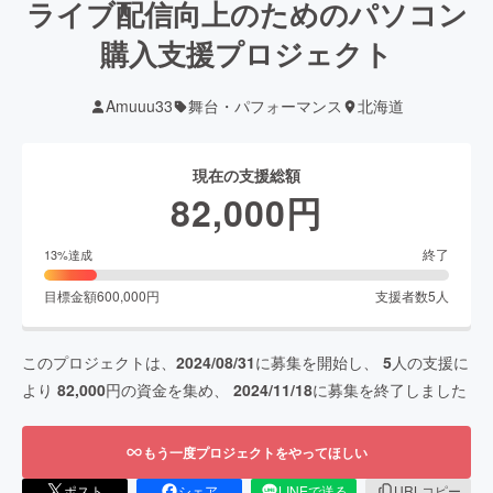
ライブ配信向上のためのパソコン
購入支援プロジェクト
Amuuu33
舞台・パフォーマンス
北海道
現在の支援総額
82,000
円
終了
13
%達成
目標金額
600,000
円
支援者数
5
人
このプロジェクトは、
2024/08/31
に募集を開始し、
5
人の支援に
より
82,000
円の資金を集め、
2024/11/18
に募集を終了しました
もう一度プロジェクトをやってほしい
ポスト
シェア
LINEで送る
URLコピー