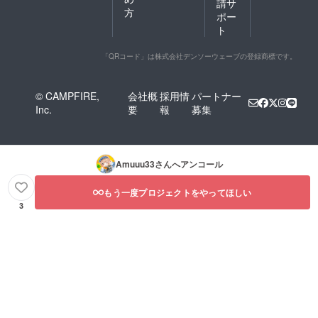
請サ
方
ポー
ト
「QRコード」は株式会社デンソーウェーブの登録商標です。
© CAMPFIRE,
会社概
採用情
パートナー
Inc.
要
報
募集
Amuuu33
さんへアンコール
もう一度プロジェクトをやってほしい
3