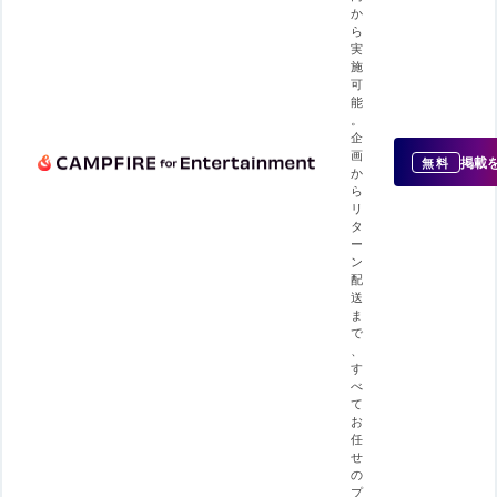
か
ら
実
施
可
能
。
企
画
掲載
無料
か
ら
リ
タ
ー
ン
配
送
ま
で
、
す
べ
て
お
任
せ
の
プ