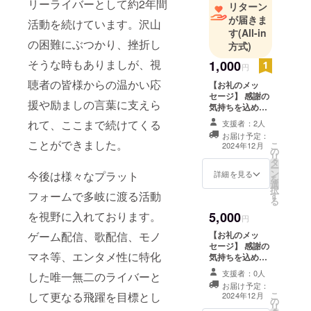
リーライバーとして約2年間
リターン
リをメイン
が届きま
活動を続けています。沢山
に活動して
す
(All-in
います。
の困難にぶつかり、挫折し
方式)
そうな時もありましが、視
1,000
円
聴者の皆様からの温かい応
【お礼のメッ
セージ】 感謝の
援や励ましの言葉に支えら
気持ちを込め
て、直筆のデジ
れて、ここまで続けてくる
支援者：2人
タルメッセージ
お届け予定：
をお送りしま
ことができました。
こ
2024年12月
の
す。(個別メッ
リ
タ
セージなし、皆
ー
ン
様固定) ※ Xか
詳細を見る
今後は様々なプラット
を
選
Instagramを
択
フォームで多岐に渡る活動
す
フォローし、DM
る
にて支援した旨
を視野に入れております。
5,000
をご連絡くださ
円
い
ゲーム配信、歌配信、モノ
【お礼のメッ
セージ】 感謝の
マネ等、エンタメ性に特化
気持ちを込め
て、直筆のデジ
支援者：0人
した唯一無二のライバーと
タルメッセージ
お届け予定：
をお送りしま
して更なる飛躍を目標とし
こ
2024年12月
の
す。(一言短い直
リ