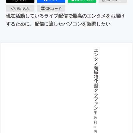
埋め込み
QRコード
現在活動しているライブ配信で最高のエンタメをお届け
するために、配信に適したパソコンを新調したい
エ
ン
タ
メ
領
域
特
化
型
ク
ラ
フ
ァ
ン
手
数
料
0
円