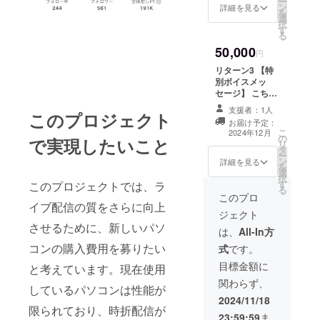
ー
ン
ネーム）を掲載
詳細を見る
を
選
します。 ・掲載
択
す
期間：2025年6
る
月末日まで ・支
50,000
援時、必ず備考
円
欄に希望される
リターン3 【特
お名前をご記入
別ボイスメッ
ください。 リ
セージ】 こちら
ターン1もお贈り
で指定した曲の
します ※ Xか
支援者：1人
このプロジェクト
ワンフレーズ歌
Instagramを
お届け予定：
唱＆感謝のボイ
こ
フォローし、DM
2024年12月
の
スメッセージを
で実現したいこと
リ
にて支援した旨
タ
入れた特別な動
ー
をご連絡くださ
ン
画を贈らせてい
詳細を見る
を
い
選
ただきます。 リ
択
す
このプロジェクトでは、ラ
ターン1.2もお贈
る
りします 支援
このプロ
イブ配信の質をさらに向上
時、必ず備考欄
ジェクト
に希望されるお
させるために、新しいパソ
名前をご記入く
は、
All-In方
ださい。 ※クラ
コンの購入費用を募りたい
式
です。
ウドファンディ
ング終了後にお
目標金額に
と考えています。現在使用
送りします。X
関わらず、
かInstagramを
しているパソコンは性能が
フォローし、DM
2024/11/18
限られており、時折配信が
にて支援した旨
23:59:59
ま