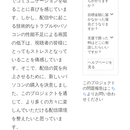
でコミュニケーションを取
らかかります
か？
ることに喜びを感じていま
目標金額に届
す。しかし、配信中に起こ
かなかった場
合どうなりま
る技術的なトラブルやパソ
すか？
コンの性能不足による画質
支援で困った
の低下は、視聴者の皆様に
時はどこに相
談したらいい
とってもストレスとなって
ですか？
いることを痛感していま
ヘルプページを
見る
す。そこで、配信の質を向
上させるために、新しいパ
このプロジェクト
ソコンの購入を決意しまし
の問題報告は
こち
た。このプロジェクトを通
ら
よりお問い合わ
せください
じて、より多くの方々に楽
しんでいただける配信環境
を整えたいと思っていま
す。