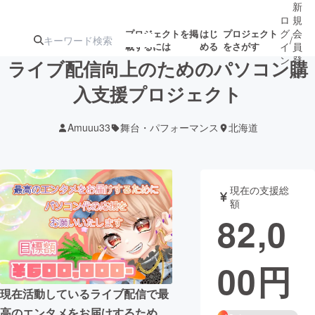
新
ロ
規
グ
会
プロジェクトを掲
はじ
プロジェクト
/
載するには
める
をさがす
イ
員
ン
登
ライブ配信向上のためのパソコン購
録
入支援プロジェクト
人気のプロ
注目のリ
注目の新着プロ
募集終了が近いプ
もうすぐ公開
Amuuu33
舞台・パフォーマンス
北海道
ジェクト
ターン
ジェクト
ロジェクト
されます
アート・写真
音楽
現在の支援総
額
82,0
テクノロジー・ガジェット
ゲーム・サ
00
円
映像・映画
書籍・雑誌
現在活動しているライブ配信で最
ビジネス・起業
チャレンジ
高のエンタメをお届けするため