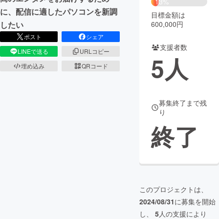
13%
に、配信に適したパソコンを新調
目標金額は
まちづくり・地域活性化
600,000円
したい
ポスト
シェア
支援者数
CAMPFIRE for Social Good
CAMPFIRE Creation
LINEで送る
URLコピー
5
人
CAMPFIREふるさと納税
machi-ya
コミュニティ
埋め込み
QRコード
募集終了まで残
り
終了
このプロジェクトは、
2024/08/31
に募集を開始
し、
5
人の支援により