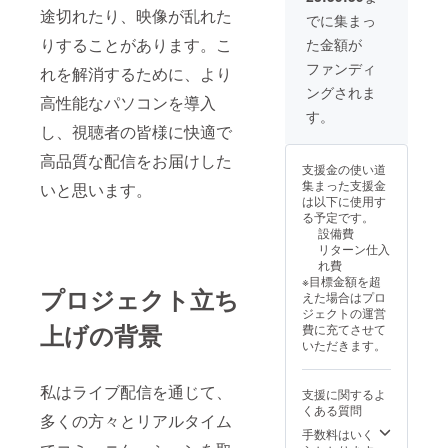
をご連絡くださ
途切れたり、映像が乱れた
い
でに集まっ
りすることがあります。こ
た金額が
ファンディ
れを解消するために、より
ングされま
高性能なパソコンを導入
す。
し、視聴者の皆様に快適で
高品質な配信をお届けした
支援金の使い道
集まった支援金
いと思います。
は以下に使用す
る予定です。
設備費
リターン仕入
れ費
※目標金額を超
プロジェクト立ち
えた場合はプロ
ジェクトの運営
上げの背景
費に充てさせて
いただきます。
私はライブ配信を通じて、
支援に関するよ
くある質問
多くの方々とリアルタイム
手数料はいく