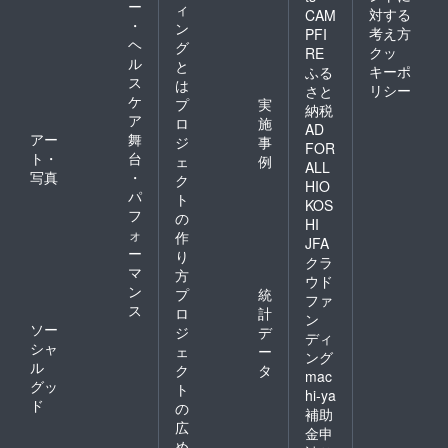
ー
ィ
対する
CAM
・
ン
考え方
PFI
ヘ
グ
クッ
RE
ル
と
キーポ
ふる
ス
は
リシー
さと
ケ
プ
実
納税
ア
ロ
施
AD
アー
舞
ジ
事
FOR
ト・
台
ェ
例
ALL
写真
・
ク
HIO
パ
ト
KOS
フ
の
HI
ォ
作
JFA
ー
り
クラ
マ
方
ウド
ン
プ
統
ファ
ス
ロ
計
ン
ソー
ジ
デ
ディ
シャ
ェ
ー
ング
ル
ク
タ
mac
グッ
ト
hi-ya
ド
の
補助
広
金申
め