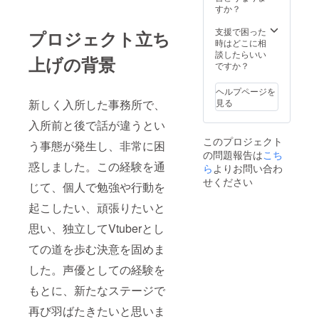
すか？
支援で困った
プロジェクト立ち
時はどこに相
談したらいい
上げの背景
ですか？
ヘルプページを
見る
新しく入所した事務所で、
入所前と後で話が違うとい
このプロジェクト
う事態が発生し、非常に困
の問題報告は
こち
惑しました。この経験を通
ら
よりお問い合わ
せください
じて、個人で勉強や行動を
起こしたい、頑張りたいと
思い、独立してVtuberとし
ての道を歩む決意を固めま
した。声優としての経験を
もとに、新たなステージで
再び羽ばたきたいと思いま