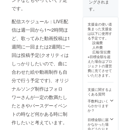
ングされま
です。
す。
配信スケジュール：LIVE配
支援金の使い道
集まった支援金
信は週一回から1〜2時間ほ
は以下に使用す
ど、歌ってみた動画投稿は1
る予定です。
設備費
週間に一回または2週間に一
人件費
広報/宣伝費
回は投稿予定(クオリティは
※目標金額を超
えた場合はプロ
しっかりしたいので、曲に
ジェクトの運営
費に充てさせて
合わせた絵や動画制作も自
いただきます。
分で行う予定です)、オリジ
ナルソング制作はフォロ
支援に関するよ
くある質問
ワーさんが一定の数満たし
手数料はいく
たときやバースデーイベン
らかかります
か？
トの時など何かある時に制
目標金額に届
作したいと考えています。
かなかった場
合どうなりま