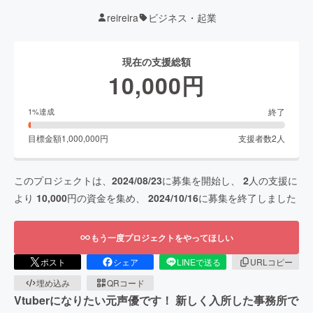
reireira
ビジネス・起業
現在の支援総額
10,000
円
終了
1
%達成
目標金額
1,000,000
円
支援者数
2
人
このプロジェクトは、
2024/08/23
に募集を開始し、
2
人の支援に
より
10,000
円の資金を集め、
2024/10/16
に募集を終了しました
もう一度プロジェクトをやってほしい
ポスト
シェア
LINEで送る
URLコピー
埋め込み
QRコード
Vtuberになりたい元声優です！ 新しく入所した事務所で