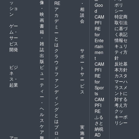
ッ
像
RE
・
ポリ
Goo
ショ
・
ア
相
シー
d
ン
映
カ
談
特定商
CAM
画
デ
会
取引法
PFI
ゲー
書
ミ
に基づ
RE
ム・
籍
ー
く表記
for
サー
・
と
情報セ
Ente
ビス
雑
は
キュリ
rtain
開発
誌
ク
サ
ティ方
men
出
ラ
ポ
針
t
版
ウ
ー
反社基
CAM
ビジ
ビ
ド
ト
本方針
PFI
ネ
ュ
フ
サ
カスタ
RE
ス・
ー
ァ
ー
マーハ
for
起業
テ
ン
ビ
ラスメ
Spor
ィ
デ
ス
ントに
ts
ー
ィ
対する
CAM
・
ン
考え方
PFI
ヘ
グ
クッ
RE
ル
と
キーポ
ふる
ス
は
リシー
さと
ケ
プ
実
納税
ア
ロ
施
AD
アー
舞
ジ
事