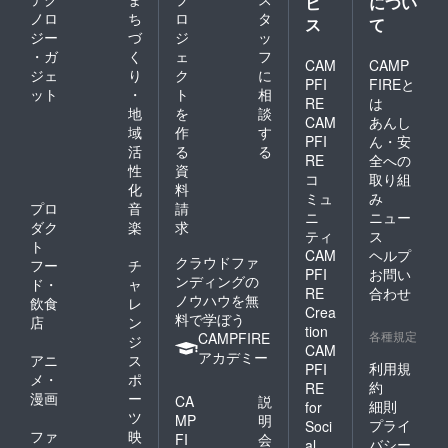
ビ
につい
ノロ
ち
ロ
タ
ス
て
ジー
づ
ジ
ッ
・ガ
く
ェ
フ
CAM
CAMP
ジェ
り
ク
に
PFI
FIREと
ット
・
ト
相
RE
は
地
を
談
CAM
あんし
域
作
す
PFI
ん・安
活
る
る
RE
全への
性
資
コ
取り組
化
料
ミュ
み
プロ
音
請
ニ
ニュー
ダク
楽
求
ティ
ス
ト
CAM
ヘルプ
クラウドファ
フー
チ
PFI
お問い
ンディングの
ド・
ャ
RE
合わせ
ノウハウを無
飲食
レ
Crea
料で学ぼう
店
ン
tion
各種規定
CAMPFIRE
ジ
CAM
アカデミー
アニ
ス
利用規
PFI
メ・
ポ
約
RE
漫画
ー
CA
説
細則
for
ツ
MP
明
プライ
Soci
ファ
映
FI
会
バシー
al