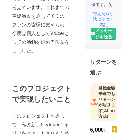
優です。女
考えています。これまでの
です。
特定商取引
声優活動を通じて多くの
YouTubeで
法に基づく
ファンの皆様に支えられ、
は歌メイン
表記
メッセー
でやってい
今度は個人としてVtuberと
ジを送る
きたいと
しての活動を始める決意を
思っていま
しました。
す。いわゆ
るVシンガー
リターンを
目指してま
す！
選ぶ
このプロジェクト
目標金額
未達でも
で実現したいこと
リターン
が届きま
す
(All-in
このプロジェクトを通じ
方式)
て、私の新しいVtuberキャ
5,000
円
リアをスタートさせるため