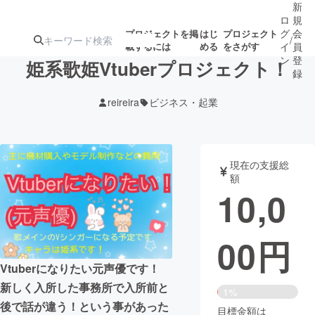
新
ロ
規
グ
会
プロジェクトを掲
はじ
プロジェクト
/
載するには
める
をさがす
イ
員
ン
登
姫系歌姫Vtuberプロジェクト！
録
reireira
ビジネス・起業
人気のプロ
注目のリ
注目の新着プロ
募集終了が近いプ
もうすぐ公開
ジェクト
ターン
ジェクト
ロジェクト
されます
現在の支援総
額
アート・写真
音楽
10,0
テクノロジー・ガジェット
ゲーム・サ
00
円
映像・映画
書籍・雑誌
Vtuberになりたい元声優です！
新しく入所した事務所で入所前と
1%
ビジネス・起業
チャレンジ
後で話が違う！という事があった
目標金額は