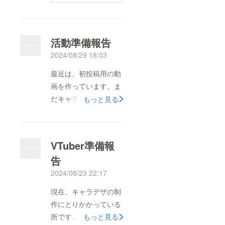
活動準備報告
2024/08/29 18:03
最近は、初投稿用の動
画を作っています。ま
だキャラクターはでき
もっと見る
ていないのでおおまか
な物しか作れていませ
んが、雰囲気はキャラ
VTuber準備報
クターにあってるん
告
じゃないかなと思いま
2024/08/23 22:17
す。皆さんにお見せす
る事ができるようにな
現在、キャラデザの制
るのが楽しみです！引
作にとりかかっている
き続き、応援よろしく
所です。完成は9月頃
もっと見る
お願いします！