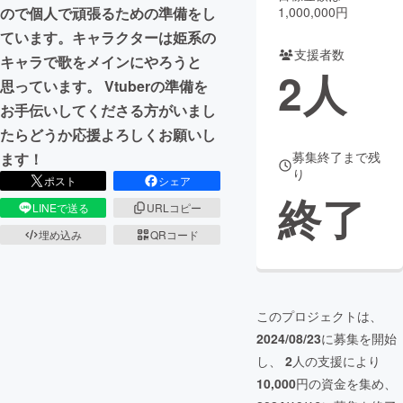
1,000,000円
ので個人で頑張るための準備をし
まちづくり・地域活性化
ています。キャラクターは姫系の
支援者数
キャラで歌をメインにやろうと
2
人
思っています。 Vtuberの準備を
CAMPFIRE for Social Good
CAMPFIRE Creation
お手伝いしてくださる方がいまし
CAMPFIREふるさと納税
machi-ya
コミュニティ
たらどうか応援よろしくお願いし
募集終了まで残
ます！
り
ポスト
シェア
終了
LINEで送る
URLコピー
埋め込み
QRコード
このプロジェクトは、
2024/08/23
に募集を開始
し、
2
人の支援により
10,000
円の資金を集め、