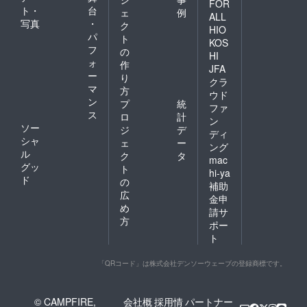
FOR
ト・
台
ェ
例
ALL
写真
・
ク
HIO
パ
ト
KOS
フ
の
HI
ォ
作
JFA
ー
り
クラ
マ
方
ウド
ン
プ
統
ファ
ス
ロ
計
ン
ソー
ジ
デ
ディ
シャ
ェ
ー
ング
ル
ク
タ
mac
グッ
ト
hi-ya
ド
の
補助
広
金申
め
請サ
方
ポー
ト
「QRコード」は株式会社デンソーウェーブの登録商標です。
© CAMPFIRE,
会社概
採用情
パートナー