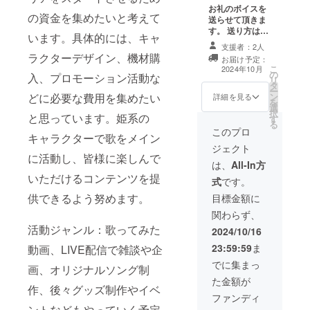
お礼のボイスを
の資金を集めたいと考えて
送らせて頂きま
す。 送り方は
います。具体的には、キャ
メールにてスマ
支援者：2人
ホのボイスメモ
ラクターデザイン、機材購
お届け予定：
で収録したもの
こ
2024年10月
の
を送ります。1分
入、プロモーション活動な
リ
タ
間ほどの挨拶、
ー
ン
どに必要な費用を集めたい
自己紹介、お礼
詳細を見る
を
選
などの内容に
択
と思っています。姫系の
す
なっています。
る
どなたが支援し
このプロ
キャラクターで歌をメイン
て下さったか把
ジェクト
握したい為、送
に活動し、皆様に楽しんで
る時にお名前の
は、
All-In方
入力をお願い致
いただけるコンテンツを提
式
です。
します。
供できるよう努めます。
目標金額に
関わらず、
活動ジャンル：歌ってみた
2024/10/16
23:59:59
ま
動画、LIVE配信で雑談や企
でに集まっ
画、オリジナルソング制
た金額が
作、後々グッズ制作やイベ
ファンディ
ントなどもやっていく予定