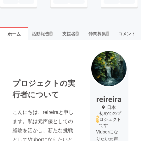
活動報告
支援者
仲間募集
コメント
ホーム
3
2
1
プロジェクトの実
行者について
reireira
日本
こんにちは、reireiraと申し
初めてのプ
ロジェクト
ます。私は元声優としての
です
経験を活かし、新たな挑戦
Vtuberにな
りたい元声
としてVtuberになりたいと