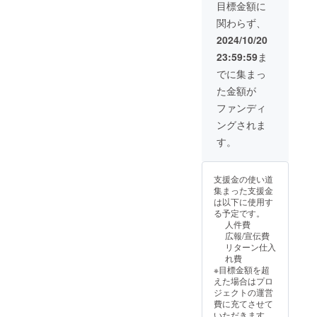
でご負担くださ
目標金額に
い。 「限定動画
関わらず、
の配布」 ・30
分〜1時間ほどの
2024/10/20
動画になる予定
23:59:59
ま
です。 ・いただ
いたメールアド
でに集まっ
レスにて限定
た金額が
URLを共有させ
ていただきま
ファンディ
す。
ングされま
す。
支援金の使い道
集まった支援金
は以下に使用す
る予定です。
人件費
広報/宣伝費
リターン仕入
れ費
※目標金額を超
えた場合はプロ
ジェクトの運営
費に充てさせて
いただきます。