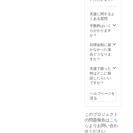
支援に関するよ
くある質問
手数料はいく
らかかります
か？
目標金額に届
かなかった場
合どうなりま
すか？
支援で困った
時はどこに相
談したらいい
ですか？
ヘルプページを
見る
このプロジェクト
の問題報告は
こち
ら
よりお問い合わ
せください