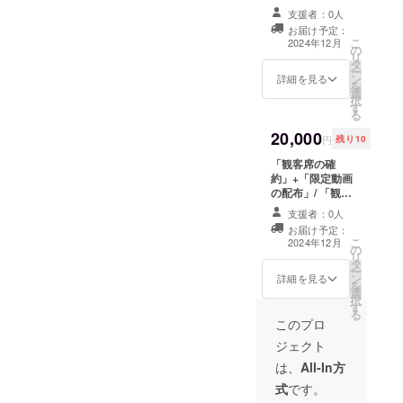
布」/ 「プレゼン
ていただきま
支援者：0人
動画の先行配
す。
お届け予定：
布」 ・5分のプ
こ
2024年12月
の
レゼン動画
リ
タ
×5~10本ほどに
ー
ン
なる予定です。
詳細を見る
を
選
・のちにSNSで
択
す
配信されるプレ
る
ゼン動画の先行
20,000
公開になりま
円
残り10
す。 ・一部、限
「観客席の確
定の内容が含ま
約」+「限定動画
れます。 ・いた
の配布」/ 「観客
だいたメールア
席の確保」 ・日
ドレスにて限定
支援者：0人
時：2024年10月
URLを共有させ
お届け予定：
27日（日曜日）
ていただきま
こ
2024年12月
の
午後(詳しい開始
す。 「限定動画
リ
タ
時間は未定です)
の配布」 ・30
ー
ン
・場所：東京都
詳細を見る
分〜1時間ほどの
を
選
武蔵野市「武蔵
動画になる予定
択
す
境駅から徒歩1分
です。 ・いただ
る
の会場」 ・いた
このプロ
いたメールアド
だいたメールア
レスにて限定
ジェクト
ドレスにて詳細
URLを共有させ
をご案内いたし
は、
All-In方
ていただきま
ます 。 ・交通費
す。
式
です。
や滞在費は各自