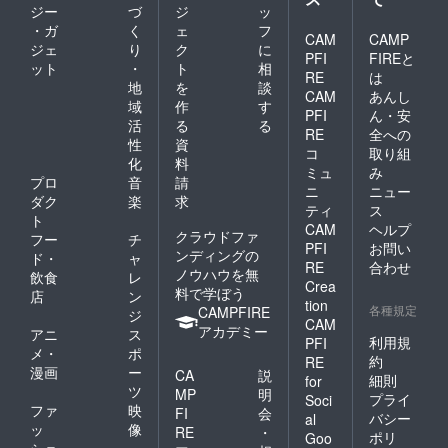
ジー
づ
ジ
ッ
・ガ
く
ェ
フ
CAM
CAMP
ジェ
り
ク
に
PFI
FIREと
ット
・
ト
相
RE
は
地
を
談
CAM
あんし
域
作
す
PFI
ん・安
活
る
る
RE
全への
性
資
コ
取り組
化
料
ミュ
み
プロ
音
請
ニ
ニュー
ダク
楽
求
ティ
ス
ト
CAM
ヘルプ
クラウドファ
フー
チ
PFI
お問い
ンディングの
ド・
ャ
RE
合わせ
ノウハウを無
飲食
レ
Crea
料で学ぼう
店
ン
tion
各種規定
CAMPFIRE
ジ
CAM
アカデミー
アニ
ス
利用規
PFI
メ・
ポ
約
RE
漫画
ー
CA
説
細則
for
ツ
MP
明
プライ
Soci
ファ
映
FI
会
バシー
al
ッ
像
RE
・
ポリ
Goo
ショ
・