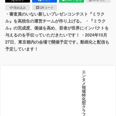
埋め込み
QRコード
・審査員のいない新しいプレゼンコンテスト『ミラク
ル』を高校生の運営チームが作り上げる。 ・『ミラク
ル』の完成度、価値を高め、若者が世界にインパクトを
与えるのを手伝っていただきたいです！ ・2024年10月
27日、東京都内の会場で開催予定です。動画化と配信も
予定しています！
エ
ン
タ
メ
領
域
特
化
型
ク
ラ
フ