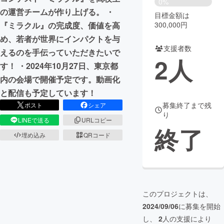
0%
の運営チームが作り上げる。 ・
目標金額は
まちづくり・地域活性化
300,000円
『ミラクル』の完成度、価値を高
め、若者が世界にインパクトを与
支援者数
CAMPFIRE for Social Good
CAMPFIRE Creation
えるのを手伝っていただきたいで
2
人
CAMPFIREふるさと納税
machi-ya
コミュニティ
す！ ・2024年10月27日、東京都
内の会場で開催予定です。動画化
と配信も予定しています！
募集終了まで残
ポスト
シェア
り
LINEで送る
URLコピー
終了
埋め込み
QRコード
このプロジェクトは、
2024/09/06
に募集を開始
し、
2
人の支援により