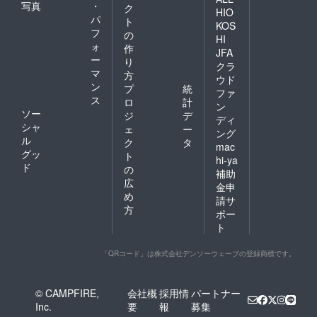
写真
・
ク
HIO
パ
ト
KOS
フ
の
HI
ォ
作
JFA
ー
り
クラ
マ
方
ウド
ン
プ
統
ファ
ス
ロ
計
ン
ソー
ジ
デ
ディ
シャ
ェ
ー
ング
ル
ク
タ
mac
グッ
ト
hi-ya
ド
の
補助
広
金申
め
請サ
方
ポー
ト
「QRコード」は株式会社デンソーウェーブの登録商標です。
© CAMPFIRE,
会社概
採用情
パートナー
Inc.
要
報
募集