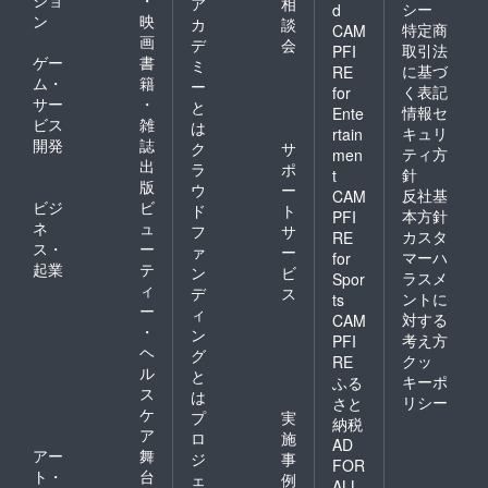
ア
相
シー
d
ン
映
カ
談
特定商
CAM
画
デ
会
取引法
PFI
ゲー
書
ミ
に基づ
RE
ム・
籍
ー
く表記
for
サー
・
と
情報セ
Ente
ビス
雑
は
キュリ
rtain
開発
誌
ク
サ
ティ方
men
出
ラ
ポ
針
t
版
ウ
ー
反社基
CAM
ビジ
ビ
ド
ト
本方針
PFI
ネ
ュ
フ
サ
カスタ
RE
ス・
ー
ァ
ー
マーハ
for
起業
テ
ン
ビ
ラスメ
Spor
ィ
デ
ス
ントに
ts
ー
ィ
対する
CAM
・
ン
考え方
PFI
ヘ
グ
クッ
RE
ル
と
キーポ
ふる
ス
は
リシー
さと
ケ
プ
実
納税
ア
ロ
施
AD
アー
舞
ジ
事
FOR
ト・
台
ェ
例
ALL