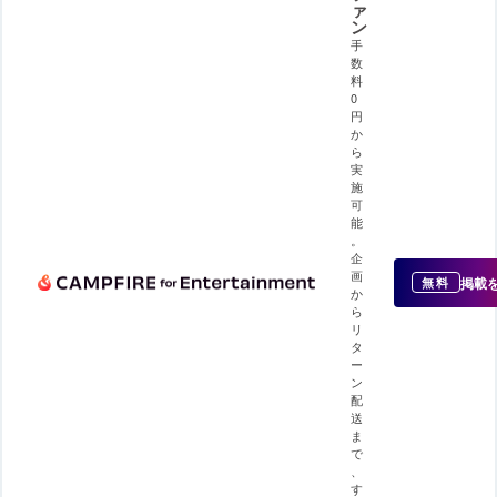
ァ
ン
手
数
料
0
円
か
ら
実
施
可
能
。
企
画
掲載
無料
か
ら
リ
タ
ー
ン
配
送
ま
で
、
す