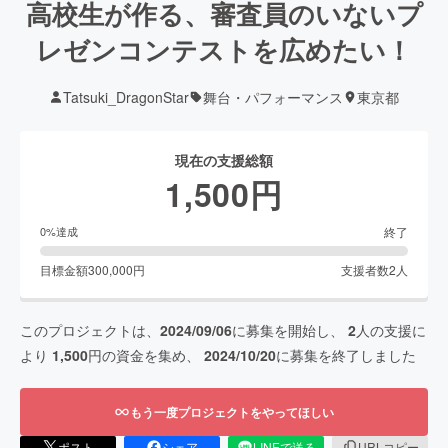
高校生が作る、審査員のいないプ
レゼンコンテストを広めたい！
Tatsuki_DragonStar
舞台・パフォーマンス
東京都
現在の支援総額
1,500
円
終了
0
%達成
目標金額
300,000
円
支援者数
2
人
このプロジェクトは、
2024/09/06
に募集を開始し、
2
人の支援に
より
1,500
円の資金を集め、
2024/10/20
に募集を終了しました
もう一度プロジェクトをやってほしい
ポスト
シェア
LINEで送る
URLコピー