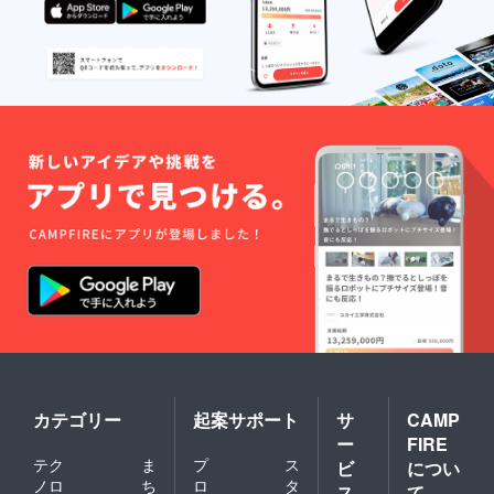
カテゴリー
起案サポート
サ
CAMP
ー
FIRE
テク
ま
プ
ス
ビ
につい
ノロ
ち
ロ
タ
ス
て