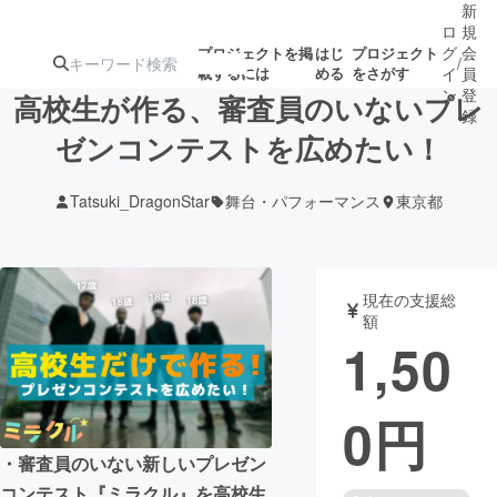
新
ロ
規
グ
会
プロジェクトを掲
はじ
プロジェクト
/
載するには
める
をさがす
イ
員
ン
登
高校生が作る、審査員のいないプレ
録
ゼンコンテストを広めたい！
人気のプロ
注目のリ
注目の新着プロ
募集終了が近いプ
もうすぐ公開
Tatsuki_DragonStar
舞台・パフォーマンス
東京都
ジェクト
ターン
ジェクト
ロジェクト
されます
アート・写真
音楽
現在の支援総
額
1,50
テクノロジー・ガジェット
ゲーム・サ
0
円
映像・映画
書籍・雑誌
・審査員のいない新しいプレゼン
ビジネス・起業
チャレンジ
コンテスト『ミラクル』を高校生