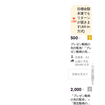
目標金額
未達でも
リターン
が届きま
す
(All-in
方式)
500
円
プレゼン動画の
先行配布/ 「プレ
ゼン動画の先行
配布」 ・5分の
支援者：2人
プレゼン動画
お届け予定：
×5~10本ほどに
こ
2024年12月
の
なる予定です。
リ
タ
・のちにSNSで
ー
ン
配信されるプレ
詳細を見る
を
選
ゼン動画の先行
択
す
公開になりま
る
す。 ・一部、限
2,000
定の内容が含ま
円
れます。 ・いた
「プレゼン動画
だいたメールア
の先行配布」 +
ドレスにて限定
「限定動画の配
URLを共有させ