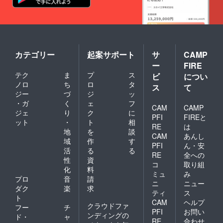
カテゴリー
起案サポート
サ
CAMP
ー
FIRE
テク
ま
プ
ス
ビ
につい
ノロ
ち
ロ
タ
ス
て
ジー
づ
ジ
ッ
・ガ
く
ェ
フ
CAM
CAMP
ジェ
り
ク
に
PFI
FIREと
ット
・
ト
相
RE
は
地
を
談
CAM
あんし
域
作
す
PFI
ん・安
活
る
る
RE
全への
性
資
コ
取り組
化
料
ミュ
み
プロ
音
請
ニ
ニュー
ダク
楽
求
ティ
ス
ト
CAM
ヘルプ
クラウドファ
フー
チ
PFI
お問い
ンディングの
ド・
ャ
RE
合わせ