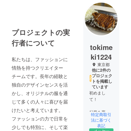
プロジェクトの実
行者について
tokime
ki1224
私たちは、ファッションに
東京都
情熱を持つクリエイター
他に2件の
プロジェク
チームです。長年の経験と
トを掲載し
独自のデザインセンスを活
ています
かし、オリジナルの服を通
初めまし
て！
じて多くの人々に喜びを届
けたいと考えています。
起業を夢見
特定商取引
ファッションの力で日常を
る20代女子
法に基づく
です。
表記
少しでも特別に、そして楽
メッセー