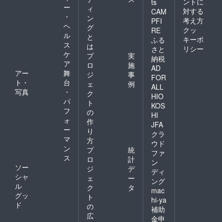
ントに
ts
ー
ィ
対する
CAM
・
ン
考え方
PFI
ヘ
グ
クッ
RE
ル
と
キーポ
ふる
ス
は
リシー
さと
ケ
プ
実
納税
ア
ロ
施
AD
アー
舞
ジ
事
FOR
ト・
台
ェ
例
ALL
写真
・
ク
HIO
パ
ト
KOS
フ
の
HI
ォ
作
JFA
ー
り
クラ
マ
方
ウド
ン
プ
統
ファ
ス
ロ
計
ン
ソー
ジ
デ
ディ
シャ
ェ
ー
ング
ル
ク
タ
mac
グッ
ト
hi-ya
ド
の
補助
広
金申