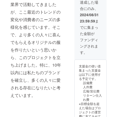
達成した場
業界で活動してきました
合にのみ、
が、ここ最近のトレンドの
2024/08/31
変化や消費者のニーズの多
23:59:59
ま
様化を感じています。そこ
でに集まっ
た金額が
で、より多くの人々に喜ん
ファンディ
でもらえるオリジナルの服
ングされま
を作りたいという思いか
す。
ら、このプロジェクトを立
ち上げました。特に、10年
支援金の使い道
集まった支援金
以内には私たちのブランド
は以下に使用す
る予定です。
を確立し、多くの人々に愛
設備費
人件費
される存在になりたいと考
広報/宣伝費
えています。
リターン仕入
れ費
※目標金額を超
えた場合はプロ
ジェクトの運営
費に充てさせて