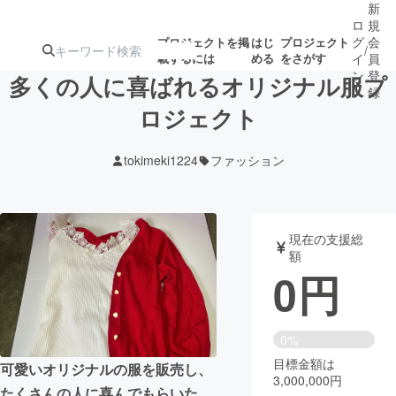
新
ロ
規
グ
会
プロジェクトを掲
はじ
プロジェクト
/
載するには
める
をさがす
イ
員
ン
登
多くの人に喜ばれるオリジナル服プ
録
ロジェクト
人気のプロ
注目のリ
注目の新着プロ
募集終了が近いプ
もうすぐ公開
tokimeki1224
ファッション
ジェクト
ターン
ジェクト
ロジェクト
されます
アート・写真
音楽
現在の支援総
額
0
円
テクノロジー・ガジェット
ゲーム・サ
映像・映画
書籍・雑誌
0%
目標金額は
可愛いオリジナルの服を販売し、
3,000,000円
ビジネス・起業
チャレンジ
たくさんの人に喜んでもらいた