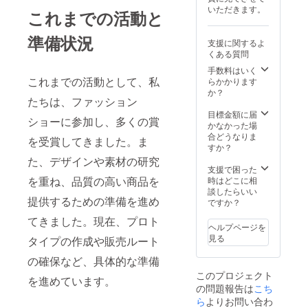
いただきます。
これまでの活動と
準備状況
支援に関するよ
くある質問
手数料はいく
これまでの活動として、私
らかかります
か？
たちは、ファッション
目標金額に届
ショーに参加し、多くの賞
かなかった場
合どうなりま
を受賞してきました。ま
すか？
た、デザインや素材の研究
支援で困った
を重ね、品質の高い商品を
時はどこに相
談したらいい
提供するための準備を進め
ですか？
てきました。現在、プロト
ヘルプページを
見る
タイプの作成や販売ルート
の確保など、具体的な準備
このプロジェクト
を進めています。
の問題報告は
こち
ら
よりお問い合わ