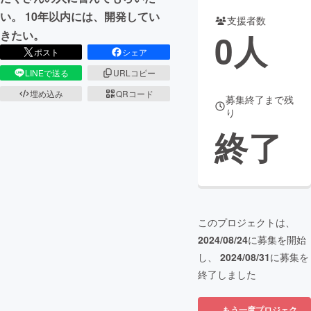
い。 10年以内には、開発してい
支援者数
まちづくり・地域活性化
0
人
きたい。
ポスト
シェア
CAMPFIRE for Social Good
CAMPFIRE Creation
LINEで送る
URLコピー
CAMPFIREふるさと納税
machi-ya
コミュニティ
埋め込み
QRコード
募集終了まで残
り
終了
このプロジェクトは、
2024/08/24
に募集を開始
し、
2024/08/31
に募集を
終了しました
もう一度プロジェク