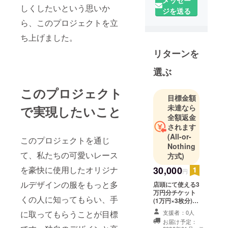
しくしたいという思いか
ジを送る
まずは、一
ら、このプロジェクトを立
店舗目から
オープン
ち上げました。
し、第二号
リターンを
店、三号店
へとどんど
選ぶ
ん拡大して
このプロジェクト
いきたいで
目標金額
す。
未達なら
で実現したいこと
全額返金
されます
(All-or-
このプロジェクトを通じ
Nothing
て、私たちの可愛いレース
方式)
30,000
を豪快に使用したオリジナ
円
ルデザインの服をもっと多
店頭にて使える3
万円分チケット
くの人に知ってもらい、手
(1万円×3枚分)を
配布します。 チ
支援者：0人
に取ってもらうことが目標
ケット有効期限
お届け予定：
2029年3月