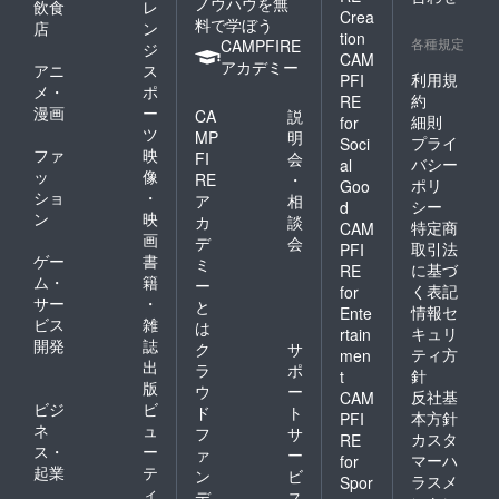
ノウハウを無
飲食
レ
Crea
料で学ぼう
店
ン
tion
各種規定
CAMPFIRE
ジ
CAM
アカデミー
アニ
ス
利用規
PFI
メ・
ポ
約
RE
漫画
ー
CA
説
細則
for
ツ
MP
明
プライ
Soci
ファ
映
FI
会
バシー
al
ッ
像
RE
・
ポリ
Goo
ショ
・
ア
相
シー
d
ン
映
カ
談
特定商
CAM
画
デ
会
取引法
PFI
ゲー
書
ミ
に基づ
RE
ム・
籍
ー
く表記
for
サー
・
と
情報セ
Ente
ビス
雑
は
キュリ
rtain
開発
誌
ク
サ
ティ方
men
出
ラ
ポ
針
t
版
ウ
ー
反社基
CAM
ビジ
ビ
ド
ト
本方針
PFI
ネ
ュ
フ
サ
カスタ
RE
ス・
ー
ァ
ー
マーハ
for
起業
テ
ン
ビ
ラスメ
Spor
ィ
デ
ス