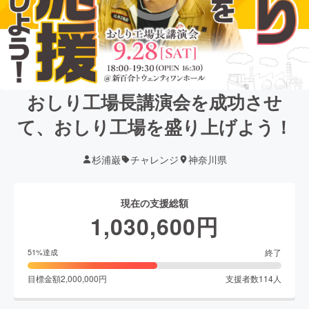
おしり工場長講演会を成功させ
て、おしり工場を盛り上げよう！
杉浦巌
チャレンジ
神奈川県
現在の支援総額
1,030,600
円
終了
51
%達成
目標金額
2,000,000
円
支援者数
114
人