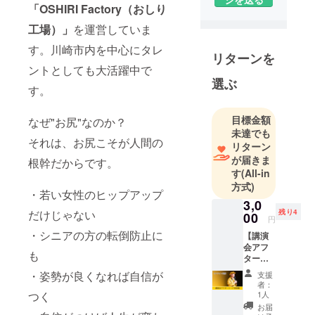
「OSHIRI Factory（おしり
プに特化し
たフィット
工場）」
を運営していま
ネスジムを
す。川崎市内を中心にタレ
運営。
リターンを
ントとしても大活躍中で
ジムにおし
選ぶ
りを納品い
す。
ただくと育
成から製品
目標金額
なぜ"お尻"なのか？
未達でも
化までして
それは、お尻こそが人間の
リターン
出荷をして
が届きま
根幹だからです。
います。
す
(All-in
方式)
・若い女性のヒップアップ
2019年5月、
3,0
会社員の傍
だけじゃない
残り4
00
円
ら副業にて
・シニアの方の転倒防止に
【講演
ジム経営を
会アフ
も
スタート。
ター
トーク
2020年10
・姿勢が良くなれば自信が
支援
参加権
者：
月、会社を
（オン
つく
1人
退職し独
ライン
お届
開