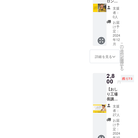
な場合
ペンの
ロン
ていた
は応相
デザイ
ト）ス
だきま
支援
談） ・
ンデー
ポン
す。 ・
者：
動画提
タはお
サー】
ご相談
0人
出期限
客様に
・おし
内容
お届
は、
ご用意
り工場
は、ご
け予
2024年
いただ
長のつ
定：
相談主
10月末
きま
なぎの
2024
の同意
年12
まで ・
す。 ・
前面
がある
こ
月
放映日
提出期
に、御
の
場合を
リ
は確定
限は、
社（個
タ
除き、
ー
次第、
2024年
人）
ン
第三者
詳細を見る
を
お知ら
12月末
ワッペ
選
へ開
択
せしま
まで
ンを1年
す
示・提
る
す。
間貼付
供する
2,8
しま
ことは
残り73
す。
00
いたし
円
【注意
ませ
【おし
事項】
ん。 ・
り工場
・ワッ
有効期
長講演
ペンの
限は受
会 入場
デザイ
取り
支援
券】 ・
ンデー
後〜
者：
おしり
タはお
27人
2024年
工場長
客様に
12月末
お届
講演会
ご用意
け予
日まで
in 新百
いただ
定：
・公序
合ヶ丘
2024
きま
良俗に
年10