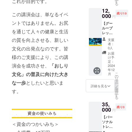
これが目的です。
おしり
メッ
す
る
工場長
セージ
12,
より、
は、
この講演会は、単なるイベ
残り10
お礼の
000
CAMPF
円
メッ
IREの
ントではありません。お尻
【グー
セージ
メッ
ループ
をお送
セージ
を通じて人々の健康と生活
レッス
りしま
機能か
ン
す 【注
らお送
の質を向上させる、新しい
支援
「レッ
意事
りしま
者：
ツ！お
項】 ・
文化の出発点なのです。皆
す。
0人
し
このリ
【お知
お届
様のご支援により、この講
り！！
ターン
らせ】
け予
」1ヶ月
は2,000
定：
・上乗
演会を成功させ、
「おしり
参加
2024
円およ
せ支援
年12
権】 ★
び5,000
が可能
文化」の普及に向けた大き
こ
月
既存月
円のリ
の
です。
リ
額プラ
ターン
タ
応援よ
な一歩
としたいと思いま
ー
ンメン
と同じ
ン
ろしく
詳細を見る
を
バーさ
内容に
選
す。
お願い
択
ま以外
なりま
す
たしま
る
限定 ・
す。 ・
す。
35,
「レッ
お礼の
残り3
ツ！お
000
メッ
円
し
セージ
【パー
り！！
は、
ソナル
」の1ヶ
CAMPF
＜資金のつかいみち＞
トレー
月間
IREの
ニング
レッス