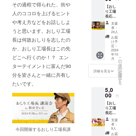
おつか
・M：
その過程で得られた、街や
【おし
れさま
15inch/
り工場
会で乾
人のココロを上げるヒント
38.5cm
長応援
杯しま
・L：
権
や考え方などをお話ししよ
しょ
17inch/
支援
A（2,00
う！
43.5cm
者：
うと思います。おしり工場
0円）】
【注意
24人
・おし
事項】
お届
長は何故おしりを志したの
り工場
・おつ
け予
長を、
かれさ
定：
か、おしり工場長はこの先
ただた
2024
ま会で
年10
だ応援
の飲食
どこへ行くのか！？ エン
こ
月
してい
費は別
の
リ
ただけ
ターテイメントに富んだ90
途必要
タ
ー
ます ・
です ・
ン
詳細を見る
を
分を皆さんと一緒に共有し
おしり
2024年
選
択
工場長
10月〜
す
る
たいです。
より、
12月中
5,0
お礼の
のスケ
メッ
00
ジュー
円
セージ
ル予
【おし
をお送
定。 ・
り工場
りしま
支援者
長応援
す 【注
に日程
権
意事
の詳細
支援
S（5,00
項】 ・
は追っ
者：
0円）】
お礼の
てご連
9人
今回開催するおしり工場長講
・おし
メッ
絡いた
お届