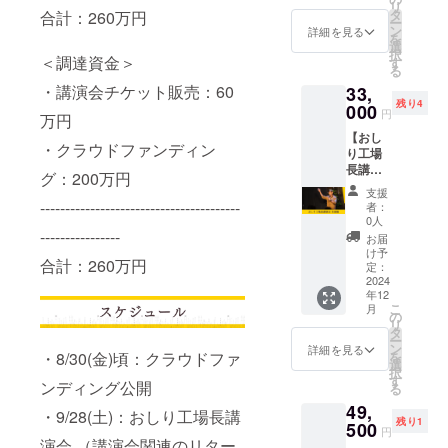
リ
し
何口で
タ
合計：260万円
【注意
ー
り！！
もご支
ン
事項】
詳細を見る
を
」を出
援いた
選
・既存
択
張で行
＜調達資金＞
だけま
す
月額メ
る
います
すが、
ンバー
・講演会チケット販売：60
33,
・参加
ご利用
の方が
残り4
者に
000
は1ヶ月
お申し
円
万円
よって
間(合計
込みさ
【おし
レッス
4回)の
れる場
・クラウドファンディン
り工場
ン内容
みで
合、無
長講演
（負荷
す。 ・
効とな
グ：200万円
会主催
強度）
店舗
ります
支援
権】 ・
はカス
----------------------------------------
（OSHI
のでご
者：
おしり
タマイ
RI
0人
注意く
工場長
----------------
ズ可能
Factory
ださ
お届
が出張
です ・
）で使
け予
い。 ・
合計：260万円
で講演
子供か
定：
用でき
システ
会を行
2024
らお年
ます
ム利用
年12
います
寄りま
【注意
料金と
こ
月
・参加
で対応
の
事項】
して別
リ
者対象
可能で
タ
・おし
途200円
ー
者に
す ・
ン
り工場
詳細を見る
がかか
・8/30(金)頃：クラウドファ
を
よっ
レッス
選
長の
りま
択
て、講
ン時間
す
セッ
す。 ・
ンディング公開
る
演内容
は60分
ション
店舗ま
49,
は相談
程度で
が受け
・9/28(土)：おしり工場長講
での交
残り1
に応じ
500
す 【注
られま
通費は
円
ます。
演会 （講演会関連のリター
意事
す ・日
別途必