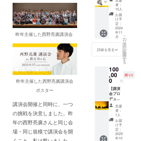
支援
通わず
意） ・
す
者：
とも、
スタッ
10人
おしり
フ加入
お届
に最適
ありが
け予
な負荷
とう
定：
をかけ
2024
メッ
年11
られる
昨年主催した西野亮廣講演会
セージ
こ
月
優れモ
をお届
の
リ
ノの
けしま
タ
ー
フィッ
す 【注
ン
詳細を見る
を
トネス
意事
選
択
グッズ
項】 ・
す
る
です！
有効期
100
・S・
限：ク
M・Lの
,00
ラファ
残り2
3本セッ
ン募集
0
昨年主催した西野亮廣講演会
円
ト ・オ
終了日
リジナ
【講演
から1年
ポスター
ルの
会プロ
間
メッ
デュー
講演会開催と同時に、一つ
シュ
ス権】
支援
バッグ
・おし
者：
の挑戦を決意しました。昨
付き
り工場
1人
【商品
長があ
お届
年の西野亮廣さんと同じ会
詳細】
なたの
け予
●商品
講演会
定：
場・同じ規模で講演会を開
名：
をプロ
2025
年10
OSHIRI
デュー
くこと。私は誓いました。