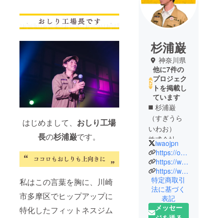
杉浦巌
神奈川県
他に7件の
プロジェク
トを掲載し
ています
◼️ 杉浦巌
（すぎうら
はじめまして、
おしり工場
いわお）
長
の
杉浦巌
です。
株式会社
iwaojpn
OSHIRI 代表
https://oshiri.co.jp/
取締役
https://www.instagram.com/iwaojpn/
https://www.instagram.com/oshiri_factory/
OSHIRI
特定商取引
私はこの言葉を胸に、川崎
Factory おし
法に基づく
り工場長
市多摩区でヒップアップに
表記
メッセー
特化したフィットネスジム
ヒップアッ
ジを送る