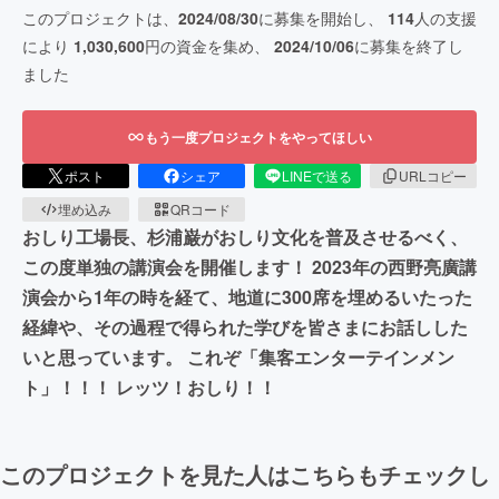
このプロジェクトは、
2024/08/30
に募集を開始し、
114
人の支援
により
1,030,600
円の資金を集め、
2024/10/06
に募集を終了し
ました
もう一度プロジェクトをやってほしい
ポスト
シェア
LINEで送る
URLコピー
埋め込み
QRコード
おしり工場長、杉浦巌がおしり文化を普及させるべく、
この度単独の講演会を開催します！ 2023年の西野亮廣講
演会から1年の時を経て、地道に300席を埋めるいたった
経緯や、その過程で得られた学びを皆さまにお話しした
いと思っています。 これぞ「集客エンターテインメン
ト」！！！ レッツ！おしり！！
このプロジェクトを見た人はこちらもチェックし