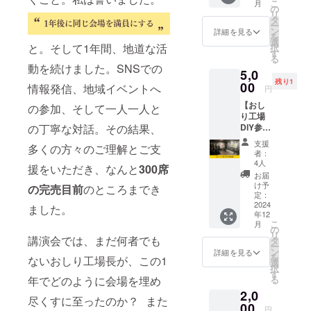
こ
月
bands
スしま
の
リ
（ト
す 【プ
タ
ー
レーニ
ロ
ン
詳細を見る
を
ングバ
デュー
選
と。そして1年間、地道な活
択
ンド）
ス内
す
る
●ボディ
容】 ・
動を続けました。SNSでの
5,0
仕様：
講演会
残り1
ダクロ
への集
00
情報発信、地域イベントへ
円
ン素材
客&プロ
【おし
●本体カ
モー
の参加、そして一人一人と
り工場
ラー：
ション
の丁寧な対話。その結果、
DIY参加
写真の
・講演
権】 ・
通り ●
会のPR
支援
多くの方々のご理解とご支
おしり
メッ
用デザ
者：
工場の
シュ
イン ・
4人
援をいただき、なんと
300席
内装リ
バッグ
講演会
お届
ニュー
カ
後のス
け予
の完売目前
のところまでき
アルの
ラー：
トー
定：
DIYを一
2024
ブラッ
リー
ました。
年12
緒に作
ク ●サ
【注意
こ
月
業いた
イズ：
事項】
の
リ
だける
講演会では、まだ何者でも
（S/M/L
・有効
タ
ー
権利で
の3本1
期限：
ン
詳細を見る
を
ないおしり工場長が、この1
す。 ・
セッ
2025年
選
択
作業
ト） ・
10月31
す
年でどのように会場を埋め
る
後、そ
S：
日まで
2,0
のまま
13inch/
尽くすに至ったのか？ また
現場で
00
33.5cm
円