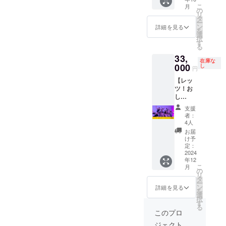
への自
す。 ・
反する
こ
月
由席入
提出期
の
こと
リ
場券で
限は、
タ
や、反
ー
す 【注
2024年
ン
詳細を見る
社会的
を
意事
12月末
選
勢力に
択
項】 ・
まで
す
関わる
る
有効期
ことは
33,
限：
お断り
在庫な
2024年
000
し
する場
円
9月28日
合がご
【レッ
（講演
ざいま
ツ！お
会当
すので
し
日）の
予めご
り！！
み有効
了承く
支援
出張開
です ・
者：
ださ
催権】
入場券
4人
い。
・グ
の事前
お届
【店舗
ループ
郵送は
け予
情報】
レッス
行いま
定：
・
ン
2024
せん。
OSHIRI
年12
「レッ
当日入
Factory
こ
月
ツ！お
場時に
の
・川崎
リ
し
現地受
タ
市多摩
ー
り！！
付にて
ン
詳細を見る
区登戸
を
」を出
お名前
選
1728
択
張で行
を頂戴
す
吉澤電
る
います
いたし
このプロ
工ビル
・参加
ます。
B103 ・
ジェクト
者に