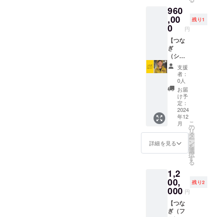
ジェス
をひと
（ZOO
960
ト版
つ貼付
M）、
（30
,00
しま
リアル
残り1
分）が3
す。
0
をご選
円
回放映
【備考
択いた
予定で
【つな
欄への
だきま
す。 ・
ぎ
記入内
す。
その放
（ショ
容】 ・
【注意
映の中
ル
100文字
事項】
支援
に15秒
ダー）
以内で
・リア
者：
のCMを
スポン
スポン
ルの場
0人
放映で
サー】
サー
合、現
お届
きる権
・おし
メッ
地まで
け予
利で
り工場
セージ
定：
の交通
す。
長のつ
2024
をご記
費、飲
年12
【注意
なぎの
入くだ
食代な
こ
月
事項】
肩面
さい。
の
どが発
リ
・放映
に、御
・ご指
タ
生した
ー
用の動
社（個
定の
ン
場合に
詳細を見る
を
画デー
人）
URLを
選
はお客
択
タはお
ワッペ
ご記入
す
さま負
る
客様に
ンを1年
くださ
担とな
1,2
ご用意
間貼付
い
りま
いただ
しま
00,
す。 ・
残り2
きま
す。
000
日程は
円
す。
【注意
メール
（ご用
事項】
【つな
にて調
意困難
・ワッ
ぎ（フ
整させ