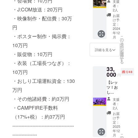
・会場費：10万円
メッ
支援
お試し
ン受け
セージ
者：
・J:COM放送：20万円
1ヶ月参
放題 ・
機能か
2人
加権】
有効期
らお送
お届
・映像制作・配信費：30万
・パー
限は受
りしま
け予
ソナル
取り
定：
す。
円
トレー
2024
後〜
【お知
年12
ニング
2024年
らせ】
・ポスター制作・掲示費：
こ
月
を週1
12月末
の
・上乗
リ
回、1ヶ
日まで
10万円
タ
せ支援
ー
月間(合
・店舗
ン
が可能
詳細を見る
を
・販促物：10万円
計4回)
（OSHI
選
です。
択
受講で
RI
す
応援よ
る
・衣装（工場長つなぎ）：
きる権
Factory
ろしく
33,
利です
）で使
お願い
10万円
残り48
・有効
000
用でき
たしま
円
期限は
ます ・
す。
・おしり工場運転資金：130
【レッ
受取り
規定の
ツ！お
後〜
レッス
万円
し
2024年
ンスケ
り！！
12月末
・その他諸経費：約3万円
ジュー
支援
出張開
日まで
ルの中
者：
・CAMPFIRE手数料
催権】
・通常
でご予
2人
・グ
より
約いた
お届
（17%+税）：約37万円
ループ
8000円
だき、
け予
レッス
お得な
定：
レッス
----------------------------------------
ン
2025
特別価
ンが受
年12
「レッ
格で
けられ
----------------
こ
月
ツ！お
す。 ・
の
ます。