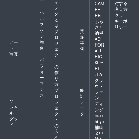
ー
ィ
対する
CAM
・
ン
考え方
PFI
ヘ
グ
クッ
RE
ル
と
キーポ
ふる
ス
は
リシー
さと
ケ
プ
実
納税
ア
ロ
施
AD
アー
舞
ジ
事
FOR
ト・
台
ェ
例
ALL
写真
・
ク
HIO
パ
ト
KOS
フ
の
HI
ォ
作
JFA
ー
り
クラ
マ
方
ウド
ン
プ
統
ファ
ス
ロ
計
ン
ソー
ジ
デ
ディ
シャ
ェ
ー
ング
ル
ク
タ
mac
グッ
ト
hi-ya
ド
の
補助
広
金申
め
請サ