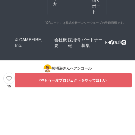
方
ポー
ト
「QRコード」は株式会社デンソーウェーブの登録商標です。
© CAMPFIRE,
会社概
採用情
パートナー
Inc.
要
報
募集
杉浦巌
さんへアンコール
もう一度プロジェクトをやってほしい
15