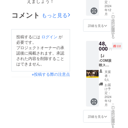
えましょう！
場長の
営、ク
定：
も対応
が必要
・川崎
『レッ
2024
ラウド
します
な場
市多摩
年12
ツ！お
ファン
が、宿
合）は
コメント
区登戸
もっと見る
こ
月
し
ディン
の
泊費
お客様
1728
リ
り！！
グサ
タ
（宿泊
負担と
吉澤電
ー
』】の
ポート
ン
が必要
詳細を見る
なりま
工ビル
を
スポン
（パー
選
な場
す 閉じ
B103 ・
択
サーに
トナー
す
合）は
る
小田急
投稿するには
ログイン
が
る
なれる
提携あ
お客様
線向ヶ
必要です。
48,
権利で
り）、
負担と
丘遊園
残り2
プロジェクトオーナーの承
す ・
000
恋愛相
なりま
円
駅徒歩6
1ヶ月
談か
認後に掲載されます。承認
す
分、登
【J
間、放
ら、育
された内容を削除すること
戸駅徒
:COM放
送冒頭
児相談
歩10分
はできません。
映スポ
にてあ
まで。
ン
なた指
もちろ
支援
※投稿する際の注意点
サー】
定の
ん健康
者：
・ケー
メッ
相談
0人
ブルテ
セージ
も。 ・
お届
レビ（J
を読み
オフラ
け予
:COM）
上げま
定：
インの
にて、
2024
す。 ・
場合は
年12
おしり
stand.f
おしり
こ
月
工場長
mの概
の
工場に
リ
講演会
要欄に
タ
て行い
ー
in新百
あなた
ン
ます。
詳細を見る
を
合ヶ丘
ご指定
選
・オン
択
のダイ
のURL
す
ライン
る