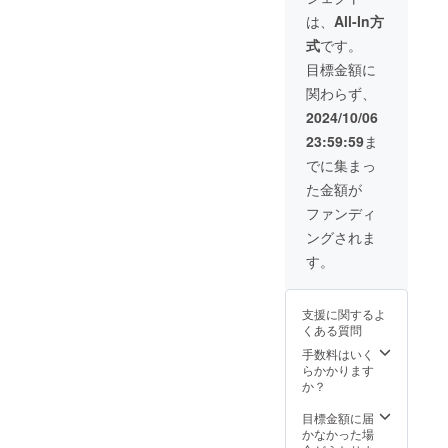
・会場
小田急
よって
までの
は、
All-In方
線向ヶ
レッス
交通費
丘遊園
式
です。
ン内容
は別途
駅徒歩6
（負荷
必要と
目標金額に
分、登
強度）
なりま
戸駅徒
関わらず、
はカス
す。
歩8分
タマイ
【イベ
2024/10/06
ズ可能
ント概
23:59:59
ま
です ・
要】 ・
子供か
おしり
でに集まっ
らお年
工場長
た金額が
寄りま
講演会
で対応
in 新百
ファンディ
可能で
合ヶ丘
ングされま
す ・
・会
レッス
場：新
す。
ン時間
百合ト
は60分
ウェン
程度で
ティワ
支援に関するよ
す 【注
ンホー
くある質問
意事
ル（神
項】 ・
奈川県
手数料はいく
日程は
川崎市
らかかります
調整の
麻生区
か？
上決定
万福寺
させて
1-2-2 新
目標金額に届
頂きま
百合21
かなかった場
す