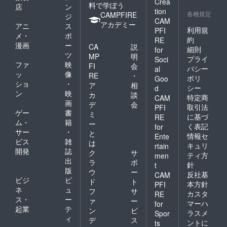
Crea
料で学ぼう
店
ン
tion
各種規定
CAMPFIRE
ジ
CAM
アカデミー
アニ
ス
利用規
PFI
メ・
ポ
約
RE
漫画
ー
CA
説
細則
for
ツ
MP
明
プライ
Soci
ファ
映
FI
会
バシー
al
ッ
像
RE
・
ポリ
Goo
ショ
・
ア
相
シー
d
ン
映
カ
談
特定商
CAM
画
デ
会
取引法
PFI
ゲー
書
ミ
に基づ
RE
ム・
籍
ー
く表記
for
サー
・
と
情報セ
Ente
ビス
雑
は
キュリ
rtain
開発
誌
ク
サ
ティ方
men
出
ラ
ポ
針
t
版
ウ
ー
反社基
CAM
ビジ
ビ
ド
ト
本方針
PFI
ネ
ュ
フ
サ
カスタ
RE
ス・
ー
ァ
ー
マーハ
for
起業
テ
ン
ビ
ラスメ
Spor
ィ
デ
ス
ントに
ts