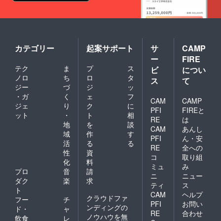
カテゴリー
起案サポート
サ
CAMP
ー
FIRE
テク
ま
プ
ス
ビ
につい
ノロ
ち
ロ
タ
ス
て
ジー
づ
ジ
ッ
・ガ
く
ェ
フ
CAM
CAMP
ジェ
り
ク
に
PFI
FIREと
ット
・
ト
相
RE
は
地
を
談
CAM
あんし
域
作
す
PFI
ん・安
活
る
る
RE
全への
性
資
コ
取り組
化
料
ミュ
み
プロ
音
請
ニ
ニュー
ダク
楽
求
ティ
ス
ト
CAM
ヘルプ
クラウドファ
フー
チ
PFI
お問い
ンディングの
ド・
ャ
RE
合わせ
ノウハウを無
飲食
レ