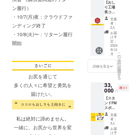
【おし
・講演
項】 ・
程など
要とな
り工場
ン履行）
時間は
日程は
の詳細
りま
長コン
60分以
調整の
はメー
す。
・10/7(月)夜：クラウドファ
サル】
内です
上決定
ルにて
【店舗
支援
・おし
【注意
させて
調整さ
者：
情報】
ンディング終了
り工場
事項】
頂きま
2人
せてい
OSHIRI
長、杉
・日程
す
ただき
お届
・10/8(火)〜：リターン履行
Factory
浦巌に
は調整
（メー
け予
ます。
崎市多
90分間
の上決
定：
ルにて
開始
・シス
摩区登
相談で
2024
定させ
ご連絡
テム利
戸
年12
きる権
て頂き
しま
用料金
1728
こ
月
利で
ます
の
す） ・
として
吉澤電
リ
す。 ・
（メー
タ
有効期
別途200
工ビル
ー
あなた
ルにて
ン
限は、
詳細を見る
円がか
B103 小
を
の事業
ご連絡
選
2025年
かりま
田急線
択
や活動
しま
す
お尻を通じて
12月末
す。 ・
向ヶ丘
る
の、ブ
す） ・
まで ・
店舗ま
遊園駅
33,
ラン
多くの人々に希望と勇気を
有効期
交通費
での交
徒歩6
残り1
ディン
000
限は、
はお客
通費は
円
分、登
届けたい。
グ、
2025年
様負担
別途必
戸駅徒
【スタ
マーケ
12月末
となり
要とな
歩10分
ンドFM
ティン
まで ・
ます ・
りま
スポン
グ、経
交通費
遠隔地
す。
サー】
営戦略
はお客
も対応
【店舗
支援
・
私は絶対に諦めません。
から、
様負担
します
者：
情報】
stand.f
イベン
となり
3人
が、宿
・
一緒に、お尻から世界を変
m【お
ト企
ます ・
泊費
お届
OSHIRI
しり工
画〜運
遠隔地
け予
（宿泊
Factory