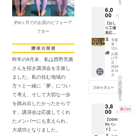
す
る
です ・
て調整
6,0
リアル
させて
開催
00
いただ
円
（対面
きます
約4ヶ月でのお尻のビフォーア
【おし
形式）
り工場
です
フター
長応援
【注意
スタッ
事項】
支援
フ加入
・開催
者：
権】 ・
日時は
12人
おしり
参加者
お届
工場長
にて調
け予
昨年の9月末、私は西野亮廣
がレッ
整させ
定：
ツ！お
2024
さんを招き講演会を主催し
ていた
年10
し
だきま
こ
月
ました。私の住む地域の
り！！
す ・会
の
リ
全国ツ
場は、
タ
ー
方々と一緒に「夢」につい
アーの
川崎市
ン
詳細を見る
を
裏側で
多摩区
選
て考え、そして大切な一歩
択
工場長
周辺を
す
る
を応援
予定し
を踏み出したかったからで
3,8
できま
ていま
残り20
す ・コ
00
す ・飲
す。講演会は応援してくれ
円
ラボイ
食費と
【OSHI
たメンバーにも支えられ、
ベント
交通費
RIバン
を開催
が別途
大成功となりました。
ド】 ・
できま
必要に
ジムに
す（任
なりま