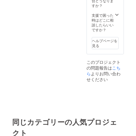
ビルB2)
合どうなりま
（メー
・日
すか？
ルにて
時：
ご連絡
2024年
支援で困った
しま
9月28日
時はどこに相
す） ・
（土）,
談したらいい
有効期
・開
ですか？
限は、
場：
2024年
16:30
ヘルプページを
12月末
・開
見る
まで ・
演：
交通費
18:00～
はお客
19:30（
このプロジェクト
様負担
閉演予
の問題報告は
こち
となり
定）
ます ・
ら
よりお問い合わ
遠隔地
せください
も対応
します
が、宿
泊費
（宿泊
が必要
な場
合）は
同じカテゴリーの人気プロジェ
お客様
負担と
クト
なりま
す