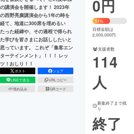
0
円
の講演会を開催します！ 2023年
まちづくり・地域活性化
の西野亮廣講演会から1年の時を
51%
経て、地道に300席を埋めるい
目標金額は
CAMPFIRE for Social Good
CAMPFIRE Creation
たった経緯や、その過程で得られ
2,000,000円
CAMPFIREふるさと納税
machi-ya
コミュニティ
た学びを皆さまにお話ししたいと
思っています。 これぞ「集客エン
支援者数
114
ターテインメント」！！！ レッ
ツ！おしり！！
ポスト
シェア
人
LINEで送る
URLコピー
埋め込み
QRコード
募集終了まで残
り
終了