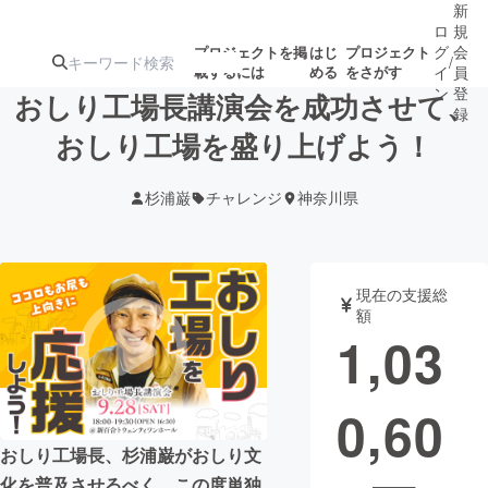
新
ロ
規
グ
会
プロジェクトを掲
はじ
プロジェクト
/
載するには
める
をさがす
イ
員
ン
登
おしり工場長講演会を成功させて、
録
おしり工場を盛り上げよう！
人気のプロ
注目のリ
注目の新着プロ
募集終了が近いプ
もうすぐ公開
杉浦巌
チャレンジ
神奈川県
ジェクト
ターン
ジェクト
ロジェクト
されます
アート・写真
音楽
現在の支援総
額
1,03
テクノロジー・ガジェット
ゲーム・サ
0,60
映像・映画
書籍・雑誌
おしり工場長、杉浦巌がおしり文
ビジネス・起業
チャレンジ
化を普及させるべく、この度単独