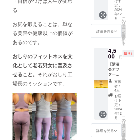
・自信がつけば人生が変わ
け予
立。
催）】
定：
2021年12
る
・講演
2024
年12
会のア
月、ジムを
こ
月
フター
の
移転。
お尻を鍛えることは、単な
リ
トーク
タ
ー
2022年1月、
イベン
ン
詳細を見る
る美容や健康以上の価値が
を
トに参
選
法人設立。
択
加でき
す
あるのです。
る
る権利
4,5
サマースタ
です ・
残り1
オンラ
00
おしりのフィットネスを文
イルアワー
円
イン開
ド2020 千葉
【講演
化として老若男女に普及さ
催です
会アフ
【注意
大会
せる
こと。
それがおしり工
ター
事項】
スタイリッ
トーク
・リア
支援
場長のミッションです。
シュガイ部
参加権
ル開催
者：
（リア
のアフ
4人
門 1位
ル開
ター
お届
催）】
トーク
け予
・講演
のリ
定：
会のア
2024
ターン
年12
フター
とは別
こ
月
トーク
の開催
の
リ
イベン
です ・
タ
ー
トに参
開催日
ン
詳細を見る
を
加でき
時は参
選
択
る権利
加者に