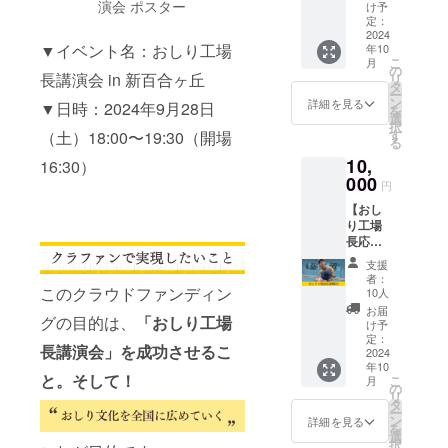
り工場
演会 ポスター
セージ
しま
け予
長を、
は、
定：
す。 ・
ただた
2024
CAMPF
確定ス
▼イベント名：おしり工場
年10
だ応援
IREの
ケ
こ
月
してい
メッ
の
ジュー
長講演会 in 新百合ヶ丘
リ
ただけ
セージ
タ
ルにご
ー
ます ・
機能か
ン
参加い
詳細を見る
▼日時：2024年9月28日
を
おしり
らお送
選
ただけ
択
工場長
りしま
す
（土）18:00〜19:30（開場
なかっ
る
より、
す。
た場合
10,
お礼の
16:30）
【お知
でも、
メッ
000
らせ】
支援金
円
セージ
・上乗
の返金
【おし
をお送
せ支援
は致し
り工場
りしま
が可能
かねま
長応援
す 【注
です。
すの
権
意事
応援よ
で、予
支援
SS（10,
項】 ・
ろしく
めご了
者：
000
このクラウドファンディン
このリ
お願い
10人
承くだ
円）】
ターン
たしま
さい。
お届
グの目的は、
「おしり工場
・おし
は2,000
す。
け予
り工場
円のリ
定：
長講演会」を成功させるこ
長を、
2024
ターン
年10
ただた
と同じ
と。そして！
こ
月
だ応援
内容に
の
リ
してい
なりま
タ
ー
ただけ
す。 ・
ン
詳細を見る
を
ます ・
お礼の
選
択