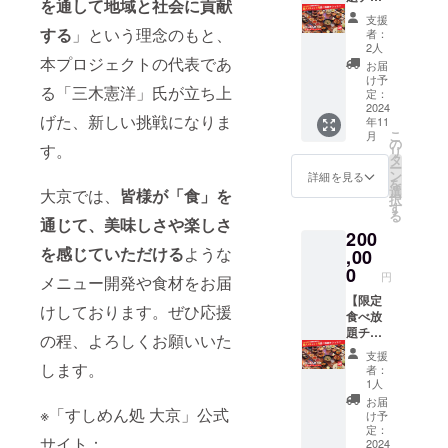
を通して地域と社会に貢献
日々感
（飲食
ケット
ただけ
支援
謝を忘
代金
（1口
ます。
する
」という理念のもと、
者：
れず、
50%ま
10万
店舗一
2人
明るく
で適
円）】
本プロジェクトの代表であ
覧：
お届
快適な
用）、
店内メ
https://
け予
店舗で
る「三木憲洋」氏が立ち上
発行後
ニュー
www.df
定：
お客様
6ヶ月間
食べ放
2024
s.co.jp/
げた、新しい挑戦になりま
をお迎
年11
有効
題, 1日1
store-
こ
えして
月
「すし
回2時間
info
の
す。
リ
参りま
めん処
まで, 期
タ
ー
す。
大京」
間内で
ン
詳細を見る
を
「カラ
あれば
選
大京では、
皆様が「食」を
択
オケプ
何回で
す
る
ラザ遊
も利用
通じて、美味しさや楽しさ
200
楽館」
可, 有効
を感じていただける
ような
「やき
期間 発
,00
にく大
行日か
0
円
メニュー開発や食材をお届
京」全
ら6ヶ月
店でご
以内 1
【限定
けしております。ぜひ応援
利用い
口 10万
食べ放
ただけ
円、ペ
題チ
の程、よろしくお願いいた
ます。
アチ
ケット
支援
店舗一
ケット2
（1口
します。
者：
覧：
名様ま
20万
1人
https://
で来店
円）】
お届
※「すしめん処 大京」公式
www.df
可能な
店内メ
け予
s.co.jp/
食べ放
ニュー
定：
サイト：
store-
題限定
食べ放
2024