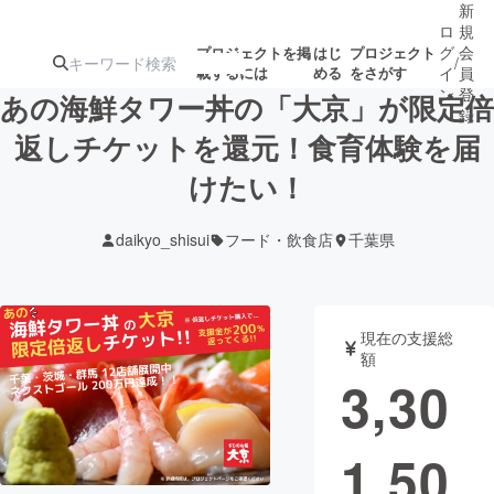
新
ロ
規
グ
会
プロジェクトを掲
はじ
プロジェクト
/
載するには
める
をさがす
イ
員
ン
登
あの海鮮タワー丼の「大京」が限定倍
録
返しチケットを還元！食育体験を届
けたい！
人気のプロ
注目のリ
注目の新着プロ
募集終了が近いプ
もうすぐ公開
ジェクト
ターン
ジェクト
ロジェクト
されます
daikyo_shisui
フード・飲食店
千葉県
アート・写真
音楽
現在の支援総
テクノロジー・ガジェット
ゲーム・サ
額
3,30
映像・映画
書籍・雑誌
1,50
ビジネス・起業
チャレンジ