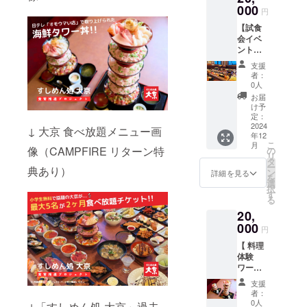
をお送
000
度でも
円
りさせ
食べ放
【試食
ていた
題メ
会イベ
だきま
ニュー
ント参
す。
をすし
加チ
めん処
支援
ケット
大京 全
者：
（1口 2
店舗で
0人
万
ご利用
お届
円）】
いただ
け予
すしめ
定：
けま
ん処 大
2024
す。 ※
↓ 大京 食べ放題メニュー画
年12
京の新
店舗一
こ
月
メ
像（CAMPFIRE リターン特
の
覧：
リ
ニュー
タ
https://
ー
典あり）
試食会
ン
www.df
詳細を見る
を
へのご
選
s.co.jp/
択
参加券
す
store-
る
を提供
info
20,
させて
いただ
000
円
きま
【 料理
す。
体験
（開催
ワーク
時期
ショッ
2024年
支援
プ（1口
内） メ
者：
2万
ニュー
0人
↓「すしめん処 大京」過去