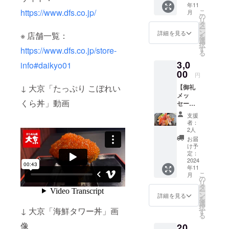
年11
info
チケッ
題, 1日1
https://www.dfs.co.jp/
こ
月
トをご
回2時間
の
リ
提供さ
まで, 期
タ
ー
せてい
間内で
ン
詳細を見る
※ 店舗一覧：
を
ただき
あれば
選
択
ます。
何回で
す
https://www.dfs.co.jp/store-
る
期間内
も利用
3,0
であれ
可, 有効
info#daikyo01
ば、何
期間 発
00
円
度でも
行日か
↓ 大京「たっぷり こぼれい
【御礼
食べ放
ら6ヶ月
メッ
題メ
以内 1
くら丼」動画
セージ
ニュー
口 20万
（1口
をすし
円、1組
支援
3,000
めん処
5名様ま
者：
円）】
大京 全
で来店
2人
ご支援
店舗で
可能な
お届
いただ
ご利用
食べ放
け予
きまし
いただ
題限定
定：
た御礼
2024
けま
チケッ
年11
を込め
す。 ※
トをご
こ
月
て、プ
店舗一
提供さ
の
リ
ロジェ
覧：
せてい
タ
ー
クト終
https://
ただき
ン
詳細を見る
を
了後
www.df
ます。
選
択
↓ 大京「海鮮タワー丼」画
に、御
s.co.jp/
期間内
す
る
礼メッ
store-
であれ
像
20,
セージ
info
ば、何