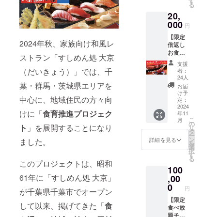
す
「カラ
するお
る
枚）、
オケプ
名前を
20,
大京全
ラザ遊
本名フ
店で使
000
楽館」
円
ルネー
用可
「やき
ムで必
【限定
能、1会
にく大
2024年秋、家族向け和風レ
ずご記
倍返し
計何枚
京」全
入くだ
お食事
でも使
店でご
ストラン「すしめん処 大京
さい ご
チケッ
用可能
利用い
支援
支援い
ト（1口
（飲食
（だいきょう）」では、千
ただけ
者：
ただい
20,000
代金
24人
ます。
た方々
円）】1
葉・群馬・茨城県エリアを
50%ま
店舗一
お届
のお名
口につ
で適
け予
覧：
前が、
中心に、地域住民の方々向
き
用）、
定：
https://
「大
40,000
2024
発行後
www.df
けに「
食育推進プロジェク
京」を
年11
円分の
6ヶ月間
s.co.jp/
こ
ご利用
月
飲食割
有効
の
store-
ト
」を展開することになり
リ
いただ
引券
「すし
タ
info
ー
いた方
（1,000
めん処
ン
詳細を見る
ました。
を
の目に
円割引
大京」
選
択
留まり
券×40
「カラ
す
る
ます！
枚）、
オケプ
このプロジェクトは、昭和
ご支援
100
大京全
ラザ遊
いただ
61年に「すしめん処 大京」
店で使
,00
楽館」
いた皆
用可
「やき
0
円
様の想
が千葉県千葉市でオープン
能、1会
にく大
いを大
計何枚
【限定
京」全
して以来、掲げてきた「
食
切に
でも使
食べ放
店でご
し、
用可能
題チ
利用い