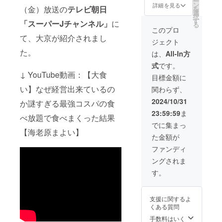
ー
店（千
札をお
費や滞
ン
詳細を見る
（金）放送の
テレビ朝日
を
葉県印
作りし
在費は
選
択
旛郡
て店舗
各自で
す
「スーパーJチャンネル」
に
る
酒々井
内に掲
ご負担
このプロ
町上本
載させ
いただ
て、大京が紹介されまし
ジェクト
佐倉
ていた
きます
145-1）
だきま
た。
・支援
は、
All-In方
・支援
す。 ・
者様と
式
です。
者様の
掲載期
の連絡
↓ YouTube動画：【大食
交通費
間：
方法：
目標金額に
や滞在
2024年
詳細は
い】なぜ経営出来ているの
関わらず、
費：支
12月1日
メール
援者様
から1年
でご連
2024/10/31
か謎すぎる最強コスパの食
の交通
間掲載
絡いた
23:59:59
ま
費や滞
・掲載
します
べ放題で食べまくった結果
在費は
方法：
でに集まっ
各自で
文字・
【海老原まよい】
た金額が
ご負担
ロゴ掲
いただ
載、掲
ファンディ
きます
載サイ
ングされま
・支援
ズ 縦横
者様と
10cm程
す。
の連絡
・掲載
方法：
店舗：
詳細は
すしめ
支援に関するよ
メール
ん処 大
くある質問
でご連
京 酒々
絡いた
井店
手数料はいく