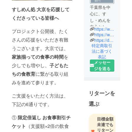
部門
千葉県を中
すしめん処 大京を応援して
心に、す
くださっている皆様へ
し・めんを
中心とした
https://www.dfs.co.jp/
プロジェクト公開後、たく
家族向け和
https://www.instagram.com/sushimen_daikyo/
さんの応援をいただき有難
風レストラ
https://dfs.co.jp/info-cat/media/
特定商取引
ン「すしめ
うございます。大京では、
法に基づく
ん処 大京」
家族揃っての食事の時間
を
表記
を展開。
メッセー
少しでも増やし、
子どもた
「食を通し
ジを送る
て地域と社
ちの食教育
に繋がる取り組
会に貢献す
みを進めて参ります。
る」を理念
とし、清潔
リターンを
ご支援をいただく方法は、
で明るく快
選ぶ
下記の6通りです。
適な 店舗で
お客様をお
①
限定倍返し お食事割引チ
迎えする事
目標金額
を心掛けて
未達でも
ケット
（支援額×2倍の飲食
リターン
おります。