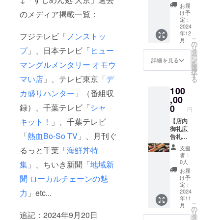
円）】
開発に
お届
すしめ
関する
のメディア掲載一覧：
け予
ん処 大
ご意見
定：
京の提
2024
も寄せ
年12
供メ
フジテレビ「
ノンストッ
ていた
こ
月
ニュー
だくこ
の
リ
プ
」、日本テレビ「
ヒュー
の料理
とがで
タ
ー
法や飾
きま
ン
詳細を見る
マングルメンタリー オモウ
を
り付け
す。 ・
選
択
などの
開催場
す
マい店
」、テレビ東京「
デ
る
様子を
所：す
100
ご覧い
しめん
カ盛りハンター
」（番組収
ただけ
,00
処 大京
る参加
録）、千葉テレビ「
シャ
酒々井
0
円
券をご
店（千
キット！
」、千葉テレビ
提供さ
【店内
葉県印
せてい
御礼広
旛郡
「
熱血Bo-So TV
」、月刊ぐ
ただき
告札書
酒々井
ます。
き（1口
町上本
支援
るっと千葉「
海鮮丼特
（開催
10万
佐倉
者：
時期
円）】
145-1）
0人
集
」、ちいき新聞「
地域新
2024年
ご支援
・支援
お届
内） ・
いただ
者様の
聞 ローカルチェーンの魅
け予
開催場
きまし
交通費
定：
力
」etc...
所：す
た御礼
2024
や滞在
年11
しめん
を込め
費：支
こ
月
処 大京
て、店
援者様
の
リ
追記：2024年9月20日
酒々井
内広告
の交通
タ