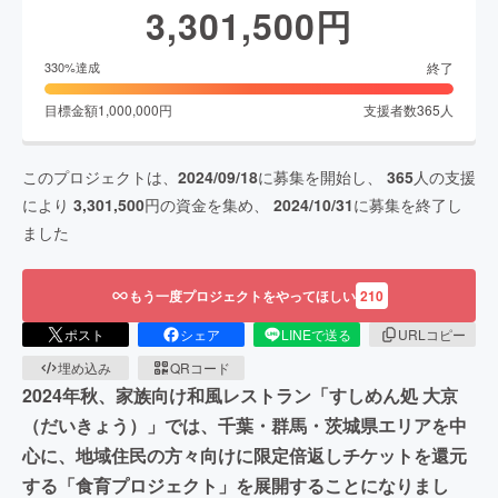
3,301,500
円
終了
330
%達成
目標金額
1,000,000
円
支援者数
365
人
このプロジェクトは、
2024/09/18
に募集を開始し、
365
人の支援
により
3,301,500
円の資金を集め、
2024/10/31
に募集を終了し
ました
もう一度プロジェクトをやってほしい
210
ポスト
シェア
LINEで送る
URLコピー
埋め込み
QRコード
2024年秋、家族向け和風レストラン「すしめん処 大京
（だいきょう）」では、千葉・群馬・茨城県エリアを中
心に、地域住民の方々向けに限定倍返しチケットを還元
する「食育プロジェクト」を展開することになりまし