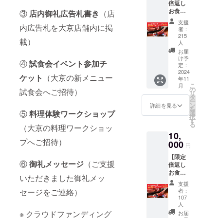
倍返し
運営メ
お食事
ンバー
③
店内御礼広告札書き
（店
割引チ
からの
支援
内広告札を大京店舗内に掲
ケット
御礼
者：
（1口
メッ
215
載）
5,000
セージ
人
円）】1
をご案
お届
口につ
内 ▼詳
け予
④
試食会イベント参加チ
き
定：
細 ・
2024
10,000
「大京
ケット
（大京の新メニュー
年11
円分の
酒々井
こ
月
飲食割
の
店」店
試食会へご招待）
リ
引券
タ
内にご
ー
（1,000
ン
支援し
詳細を見る
を
円割引
⑤
料理体験ワークショップ
選
てくだ
択
券×10
す
さった
る
（大京の料理ワークショッ
枚）、
方々の
10,
大京全
お名前
プへご招待）
000
店で使
を掲示
円
用可
します
【限定
能、1会
・掲載
⑥
御礼メッセージ
（ご支援
倍返し
計何枚
期間：
お食事
でも使
2024年
いただきました御礼メッ
割引チ
用可能
12月1日
支援
ケット
（飲食
セージをご連絡）
から
者：
（1口
代金
107
2025年
10,000
人
50%ま
1月31日
円）】1
※ クラウドファンディング
で適
お届
まで ・