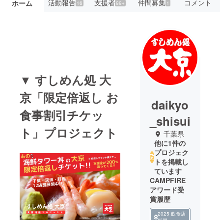
活動報告
支援者
仲間募集
コメント
ホーム
16
99+
1
▼ すしめん処 大
京「限定倍返し お
daikyo
食事割引チケッ
_shisui
ト」プロジェクト
千葉県
他に1件の
プロジェク
トを掲載し
ています
CAMPFIRE
アワード受
賞履歴
2025 飲食店