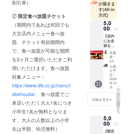
割引券）
が届きま
す
(All-in
地域社会に
方式)
②
限定食べ放題チケット
密着した経
5,0
（期間内であれば何回でも
営・店舗運
00
円
営の推進に
大京店内メニュー食べ放
【店内
邁進してま
にお名
題。チケット有効期間内
いりますの
前を掲
で、食べ放題が可能な期間
示させ
で、引き続
支援
て頂き
者：
き倍旧のご
を2ヶ月ご選択いただきご利
ます】1
4人
愛顧・ご厚
口
お届
用いただけます。食べ放題
5,000円
情を賜りた
け予
▼内容
定：
対象メニュー：
くお願い申
・ご支
2024
年12
し上げま
援いた
https://www.dfs.co.jp/menu/t
こ
月
だいた
の
す。
リ
abehoudai
、食べ放題でご
方のお
タ
ー
名前を
ン
詳細を見る
を
来店いただく大人1名につき
「大
選
択
京」店
す
小学生1名が無料となりま
る
内掲示
5,0
（2025
す。大人の人数以上の小学
年1月31
00
円
日ま
生は半額、幼児無料）
【限定
で） ・