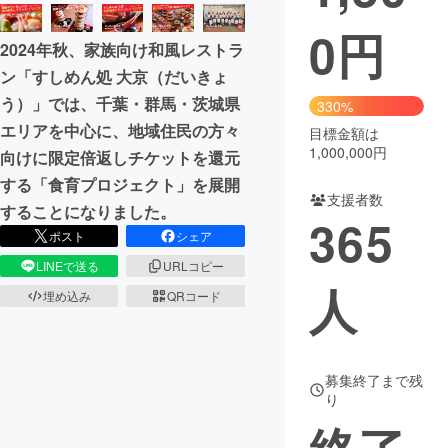
0
円
まちづくり・地域活性化
2024年秋、家族向け和風レストラ
ン「すしめん処 大京（だいきょ
CAMPFIRE for Social Good
CAMPFIRE Creation
う）」では、千葉・群馬・茨城県
330%
CAMPFIREふるさと納税
machi-ya
コミュニティ
エリアを中心に、地域住民の方々
目標金額は
1,000,000円
向けに限定倍返しチケットを還元
する「食育プロジェクト」を展開
支援者数
することになりました。
365
ポスト
シェア
LINEで送る
URLコピー
人
埋め込み
QRコード
募集終了まで残
り