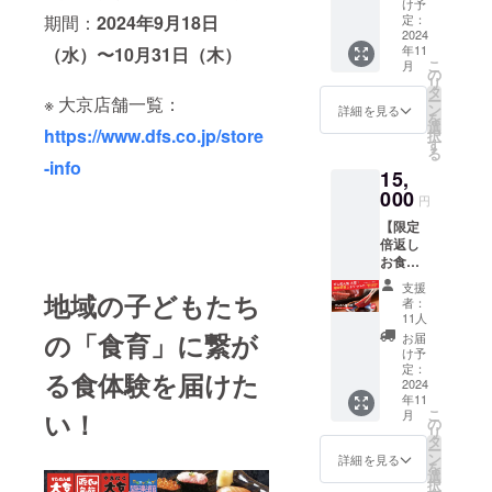
口につ
け予
用）、
掲載店
期間：
2024年9月18日
き
定：
発行後
舗：す
2024
20,000
6ヶ月間
しめん
年11
（水）〜10月31日（木）
円分の
有効
処 大京
こ
月
飲食割
の
「すし
酒々井
リ
引券
タ
めん処
店（千
ー
※ 大京店舗一覧：
（1,000
ン
詳細を見る
大京」
葉県印
を
円割引
選
「カラ
旛郡
https://www.dfs.co.jp/store
択
券×20
す
オケプ
酒々井
る
枚）、
-info
ラザ遊
町上本
15,
大京全
楽館」
佐倉
000
店で使
「やき
円
145-1）
用可
にく大
・「大
【限定
能、1会
京」全
京」運
倍返し
計何枚
店でご
営メン
お食事
でも使
利用い
バーよ
チケッ
用可能
ただけ
支援
り、気
地域の子どもたち
ト（1口
（飲食
者：
ます。
持ちを
15,000
代金
11人
店舗一
込めて
円）】1
の「食育」に繋が
50%ま
お届
覧：
御礼
口につ
で適
け予
https://
メッ
き
定：
用）、
る食体験を届けた
www.df
セージ
30,000
2024
発行後
s.co.jp/
をお届
年11
円分の
6ヶ月間
store-
けしま
こ
い！
月
飲食割
の
有効
info
す ▼留
リ
引券
タ
「すし
意点 ・
ー
（1,000
ン
めん処
詳細を見る
備考欄
を
円割引
選
大京」
に掲示
択
券×30