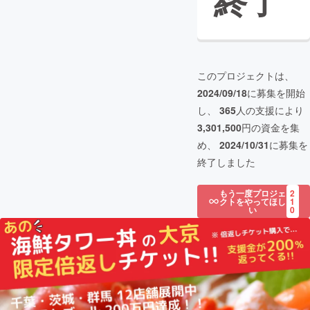
終了
このプロジェクトは、
2024/09/18
に募集を開始
し、
365
人の支援により
3,301,500
円の資金を集
め、
2024/10/31
に募集を
終了しました
もう一度プロジェ
2
クトをやってほし
1
い
0