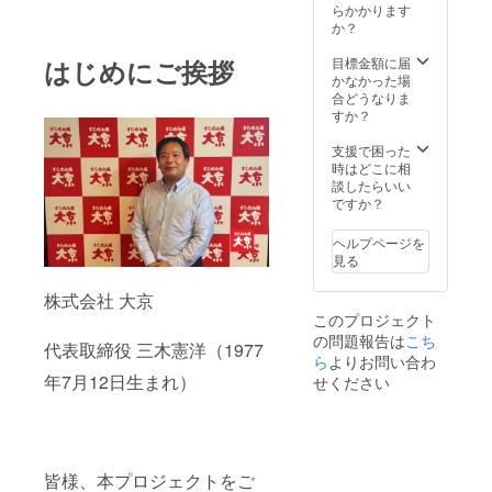
します
（千葉
らかかります
県印旛
か？
郡酒々
井町上
はじめにご挨拶
目標金額に届
本佐倉
かなかった場
145-1）
合どうなりま
に掲載
すか？
支援で困った
時はどこに相
談したらいい
ですか？
ヘルプページを
見る
株式会社 大京
このプロジェクト
の問題報告は
こち
代表取締役 三木憲洋（1977
ら
よりお問い合わ
年7月12日生まれ）
せください
皆様、本プロジェクトをご