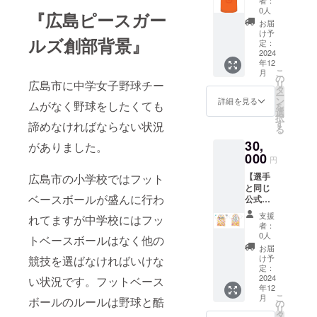
ム・背
0人
『広島ピースガー
番号入
お届
り）】
け予
ルズ創部背景』
選手と
定：
同じデ
2024
年12
ザイン
こ
月
のTシャ
の
リ
広島市に中学女子野球チー
ツにお
タ
ー
名前・
ン
詳細を見る
ムがなく野球をしたくても
を
好きな
選
択
背番号
す
諦めなければならない状況
る
を入れ
30,
て提供
がありました。
しま
000
円
す。 ・
【選手
広島市の小学校ではフット
サイズ
と同じ
展開：
ベースボールが盛んに行わ
公式戦
S, M,
用ユニ
L,XL,2X
支援
れてますが中学校にはフッ
フォー
L,3XL,4
者：
ム型T
XL,5XL
0人
トベースボールはなく他の
シャツ
※Tシャ
お届
（背
ツネー
け予
競技を選ばなければいけな
ネー
ム表記
定：
ム・背
2024
とお好
い状況です。フットベース
年12
番号入
きな背
こ
月
ボールのルールは野球と酷
り）】
番号を
の
リ
選手と
お知ら
タ