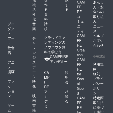
CAM
あんし
域
作
す
PFI
ん・安
活
る
る
RE
全への
性
資
コ
取り組
化
料
ミュ
み
プロ
音
請
ニ
ニュー
ダク
楽
求
ティ
ス
ト
CAM
ヘルプ
クラウドファ
フー
チ
PFI
お問い
ンディングの
ド・
ャ
RE
合わせ
ノウハウを無
飲食
レ
Crea
料で学ぼう
店
ン
tion
各種規定
CAMPFIRE
ジ
CAM
アカデミー
アニ
ス
利用規
PFI
メ・
ポ
約
RE
漫画
ー
CA
説
細則
for
ツ
MP
明
プライ
Soci
ファ
映
FI
会
バシー
al
ッ
像
RE
・
ポリ
Goo
ショ
・
ア
相
シー
d
ン
映
カ
談
特定商
CAM
画
デ
会
取引法
PFI
ゲー
書
ミ
に基づ
RE
ム・
籍
ー
く表記
for