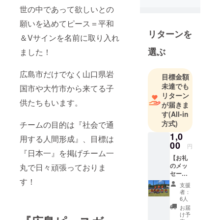
世の中であって欲しいとの
願いを込めてピース＝平和
リターンを
＆Vサインを名前に取り入れ
選ぶ
ました！
広島市だけでなく山口県岩
目標金額
未達でも
国市や大竹市から来てる子
リターン
供たちもいます。
が届きま
す
(All-in
方式)
チームの目的は『社会で通
1,0
用する人間形成』、目標は
00
円
『日本一』を掲げチーム一
【お礼
のメッ
丸で日々頑張っておりま
セー
す！
ジ】 感
支援
謝の気
者：
持ちを
6人
込め
お届
て、お
け予