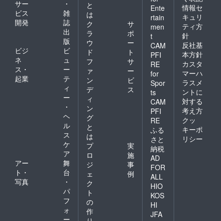
サー
・
と
情報セ
Ente
ビス
雑
は
キュリ
rtain
開発
誌
ク
サ
ティ方
men
出
ラ
ポ
針
t
版
ウ
ー
反社基
CAM
ビジ
ビ
ド
ト
本方針
PFI
ネ
ュ
フ
サ
カスタ
RE
ス・
ー
ァ
ー
マーハ
for
起業
テ
ン
ビ
ラスメ
Spor
ィ
デ
ス
ントに
ts
ー
ィ
対する
CAM
・
ン
考え方
PFI
ヘ
グ
クッ
RE
ル
と
キーポ
ふる
ス
は
リシー
さと
ケ
プ
実
納税
ア
ロ
施
AD
アー
舞
ジ
事
FOR
ト・
台
ェ
例
ALL
写真
・
ク
HIO
パ
ト
KOS
フ
の
HI
ォ
作
JFA
ー
り