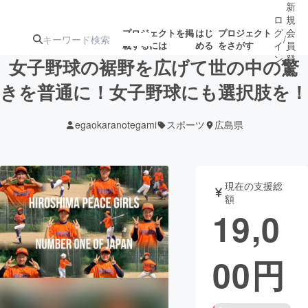
新
ロ
規
グ
会
プロジェクトを掲
はじ
プロジェクト
/
載するには
める
をさがす
イ
員
ン
登
女子野球の裾野を広げて世の中の驚
録
きを普通に！女子野球にも選択肢を！
人気のプロ
注目のリ
注目の新着プロ
募集終了が近いプ
もうすぐ公開
egaokaranotegami
スポーツ
広島県
ジェクト
ターン
ジェクト
ロジェクト
されます
アート・写真
音楽
現在の支援総
額
19,0
テクノロジー・ガジェット
ゲーム・サ
00
円
映像・映画
書籍・雑誌
ビジネス・起業
チャレンジ