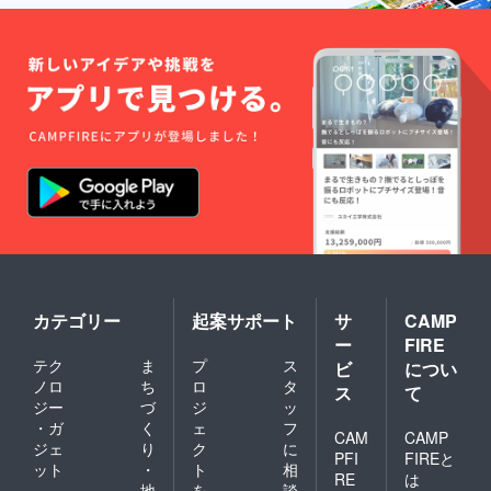
カテゴリー
起案サポート
サ
CAMP
ー
FIRE
テク
ま
プ
ス
ビ
につい
ノロ
ち
ロ
タ
ス
て
ジー
づ
ジ
ッ
・ガ
く
ェ
フ
CAM
CAMP
ジェ
り
ク
に
PFI
FIREと
ット
・
ト
相
RE
は
地
を
談