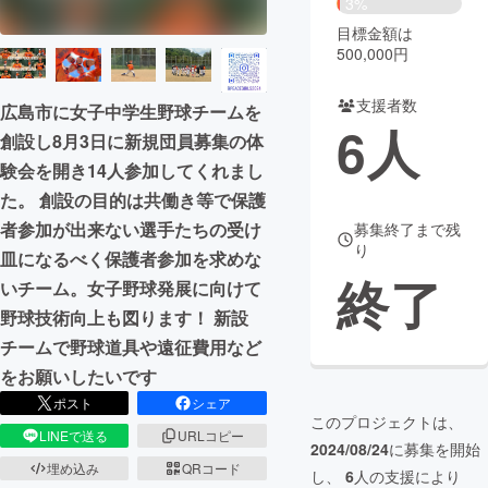
3%
目標金額は
まちづくり・地域活性化
500,000円
支援者数
CAMPFIRE for Social Good
CAMPFIRE Creation
広島市に女子中学生野球チームを
6
人
創設し8月3日に新規団員募集の体
CAMPFIREふるさと納税
machi-ya
コミュニティ
験会を開き14人参加してくれまし
た。 創設の目的は共働き等で保護
者参加が出来ない選手たちの受け
募集終了まで残
り
皿になるべく保護者参加を求めな
終了
いチーム。女子野球発展に向けて
野球技術向上も図ります！ 新設
チームで野球道具や遠征費用など
をお願いしたいです
ポスト
シェア
このプロジェクトは、
LINEで送る
URLコピー
2024/08/24
に募集を開始
埋め込み
QRコード
し、
6
人の支援により