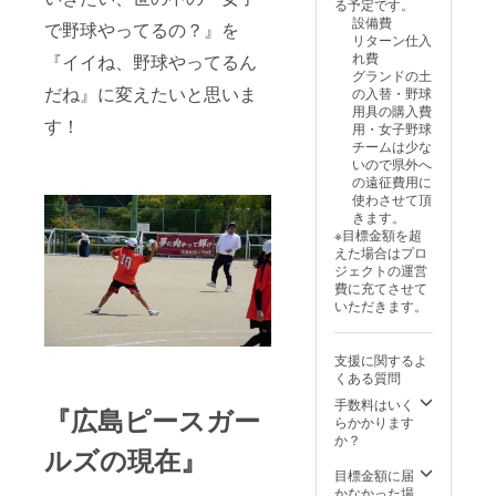
る予定です。
せくだ
お好き
設備費
で野球やってるの？』を
さい。
な背番
リターン仕入
※背ネー
号をお
れ費
『イイね、野球やってるん
ム・背
知らせ
グランドの土
番号な
くださ
だね』に変えたいと思いま
の入替・野球
しも可
い。
用具の購入費
能で
す！
用・女子野球
す。 ※
チームは少な
サイズ
いので県外へ
は少し
の遠征費用に
小さめ
使わさせて頂
なので1
きます。
サイズ
※目標金額を超
大きい
えた場合はプロ
サイズ
ジェクトの運営
をお選
費に充てさせて
びくだ
いただきます。
さい。
プロ
ジェク
支援に関するよ
ト終了
くある質問
後、お
送りす
手数料はいく
『広島ピースガー
るメー
らかかります
ルにてT
か？
ルズの現在』
シャツ
ネーム
目標金額に届
表記と
かなかった場