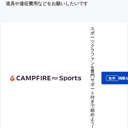
道具や遠征費用などをお願いしたいです
ス
ポ
ー
ツ
ク
ラ
フ
ァ
ン
を
専
門
掲載
無料
サ
ポ
ー
ト
付
き
で
始
め
よ
う
！