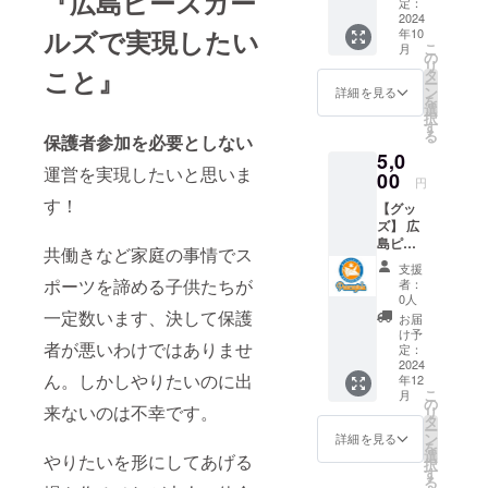
『広島ピースガー
礼の
定：
メッ
2024
ルズで実現したい
年10
セージ
こ
月
をお送
の
リ
りしま
こと』
タ
ー
す。
ン
詳細を見る
を
選
択
す
る
保護者参加を必要としない
5,0
運営を実現したいと思いま
00
円
す！
【グッ
ズ】 広
島ピー
共働きなど家庭の事情でス
スガー
支援
ルズの
ポーツを諦める子供たちが
者：
ロゴス
0人
テッ
一定数います、決して保護
お届
カーを
け予
者が悪いわけではありませ
提供し
定：
ます。
2024
ん。しかしやりたいのに出
年12
・数
こ
月
量：1点
の
来ないのは不幸です。
リ
サイ
タ
ー
ズ：
ン
詳細を見る
を
10cm×
選
やりたいを形にしてあげる
択
10cm
す
る