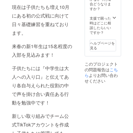
お好き
合どうなりま
現在は子供たちも増え10月
な背番
すか？
号をお
にある初の公式戦に向けて
知らせ
支援で困った
くださ
時はどこに相
日々基礎練習を重ねており
い。
談したらいい
ます。
ですか？
ヘルプページを
来春の新1年生は15名程度の
見る
入部を見込みます！
このプロジェクト
子供たちには『中学生は大
の問題報告は
こち
ら
よりお問い合わ
人への入り口』と伝えてあ
せください
り各自与えられた役割の中
で声を掛け合い責任ある行
動を勉強中です！
新しい取り組みでチーム公
式TikTokアカウントを作成