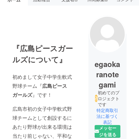
『広島ピースガー
ルズについて』
egaoka
ranote
初めまして女子中学生軟式
gami
野球チーム『
広島ピース
初めてのプ
ガールズ
』です！
ロジェクト
です
広島市初の女子中学軟式野
特定商取引
法に基づく
球チームとして創設するに
表記
あたり野球が出来る環境は
メッセー
ジを送る
当たり前じゃない、平和な