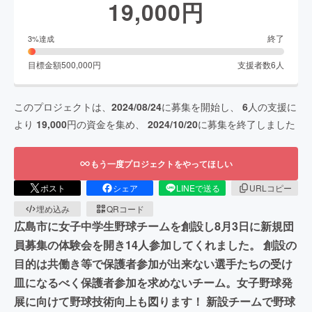
19,000
円
終了
3
%達成
目標金額
500,000
円
支援者数
6
人
このプロジェクトは、
2024/08/24
に募集を開始し、
6
人の支援に
より
19,000
円の資金を集め、
2024/10/20
に募集を終了しました
もう一度プロジェクトをやってほしい
ポスト
シェア
LINEで送る
URLコピー
埋め込み
QRコード
広島市に女子中学生野球チームを創設し8月3日に新規団
員募集の体験会を開き14人参加してくれました。 創設の
目的は共働き等で保護者参加が出来ない選手たちの受け
皿になるべく保護者参加を求めないチーム。女子野球発
展に向けて野球技術向上も図ります！ 新設チームで野球