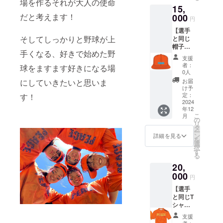
場を作るそれが大人の使命
15,
だと考えます！
000
円
【選手
そしてしっかりと野球が上
と同じ
帽子】
手くなる、好きで始めた野
選手と
支援
同じ帽
者：
球をますます好きになる場
子を提
0人
供しま
にしていきたいと思いま
お届
す。 ・
け予
サイズ
定：
す！
展開：
2024
年12
M（55c
こ
月
m～
の
リ
58cm）
タ
ー
,
ン
詳細を見る
を
L（58c
選
択
m～
す
る
60cm）
20,
000
円
【選手
と同じT
シャツ
（背
支援
ネー
者：