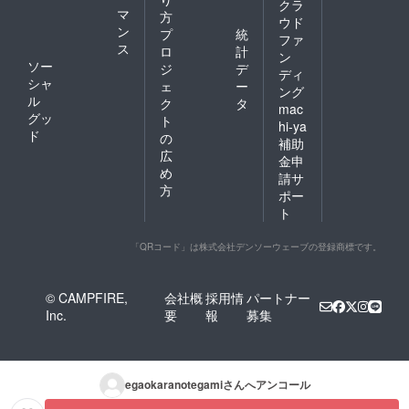
クラ
マ
方
ウド
ン
プ
統
ファ
ス
ロ
計
ン
ソー
ジ
デ
ディ
シャ
ェ
ー
ング
ル
ク
タ
mac
グッ
ト
hi-ya
ド
の
補助
広
金申
め
請サ
方
ポー
ト
「QRコード」は株式会社デンソーウェーブの登録商標です。
© CAMPFIRE,
会社概
採用情
パートナー
Inc.
要
報
募集
egaokaranotegami
さんへアンコール