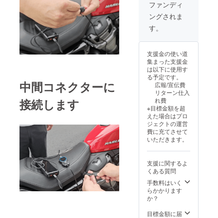
ブル
番号：
わせく
ファンディ
様は変
る場合
（クラ
あり
ださ
更にな
があり
ングされま
ンプ
（適格
い） ・
る可能
ます。
式） 車
請求書
注意事
す。
性もご
※皆様の
体接続
発行事
項 ※税
ざいま
ご支援
ケーブ
業者登
込、送
す。ご
購入に
ル（O型
録番号
料込み
了承く
より量
支援金の使い道
端子）
の記載
の価格
ださ
産効率
集まった支援金
TYPE-C
のある
となり
い。 ※
が向上
は以下に使用す
ケーブ
インボ
ます。
ご注文
した場
る予定です。
ル 取扱
イスが
※一の位
状況、
中間コネクターに
合、正
広報/宣伝費
説明書/
必要な
を切り
使用部
規販売
リターン仕入
保証書
場合
捨てた
材の供
価格が
接続します
れ費
【イン
は、
金額設
給状
販売予
※目標金額を超
ボイ
CAMPF
定と
況、製
定価格
えた場合はプロ
ス】 ・
IREメッ
なって
造工程
より下
ジェクトの運営
適格請
セージ
おりま
上の都
がる可
費に充てさせて
求書発
にて実
す。 ※
合等に
能性も
いただきます。
行事業
行者に
デザイ
より出
ござい
者登録
直接お
ン・仕
荷時期
ます。
番号：
問い合
様は変
が遅れ
※商品発
支援に関するよ
あり
わせく
更にな
る場合
送後、
くある質問
（適格
ださ
る可能
があり
長期不
請求書
い） ・
手数料はいく
性もご
ます。
在もし
発行事
注意事
らかかります
ざいま
※皆様の
くは住
業者登
項 ※税
か？
す。ご
ご支援
所不明
録番号
込、送
了承く
購入に
などで
の記載
料込み
目標金額に届
ださ
より量
お受け