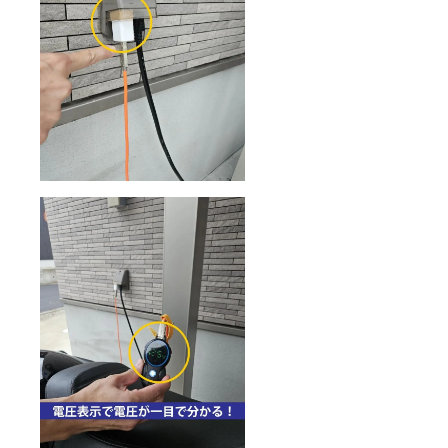
ます。
長期不
ご了承
※皆様の
在もし
くださ
ご支援
くは住
い。
購入に
所不明
（初回
より量
などで
発送、
産効率
お受け
返送時
が向上
取りい
の送料
した場
ただけ
は当社
合、正
ずこち
負担と
規販売
らに
なるた
価格が
戻って
め）
販売予
きた場
定価格
合、再
より下
送時の
がる可
送料は
能性も
ご購入
ござい
者様の
ます。
ご負担
※商品発
となり
送後、
ますの
長期不
で予め
在もし
ご了承
くは住
くださ
所不明
い。
などで
（初回
お受け
発送、
取りい
返送時
ただけ
の送料