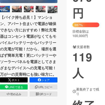
円
まちづくり・地域活性化
【バイク持ち必見！】マンショ
ン、アパート住まいで電源が確保
CAMPFIRE for Social Good
CAMPFIRE Creation
387%
できない方におすすめ！弊社充電
CAMPFIREふるさと納税
machi-ya
コミュニティ
目標金額は
100,000円
器はコンセント電源がなくてもモ
バイルバッテリーからバッテリー
支援者数
の充電が可能！だから、場所を選
119
ばず簡単充電！更にバッテリーや
ソーラーパネルを電源としてさま
人
ざまなデバイスへの充電も可能！
万が一の災害時にも強い味方に。
ポスト
シェア
LINEで送る
URLコピー
募集終了まで残
り
埋め込み
QRコード