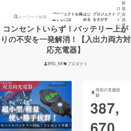
新
ロ
規
グ
会
プロジェクトを掲
はじ
プロジェクト
/
載するには
める
をさがす
イ
員
ン
登
コンセントいらず！バッテリー上が
録
りの不安を一発解消！【入出力両方対
応充電器】
人気のプロ
注目のリ
注目の新着プロ
募集終了が近いプ
もうすぐ公開
ジェクト
ターン
ジェクト
ロジェクト
されます
BYG_KK
プロダクト
アート・写真
音楽
現在の支援総
テクノロジー・ガジェット
ゲーム・サ
額
387,
映像・映画
書籍・雑誌
670
ビジネス・起業
チャレンジ