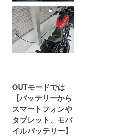
ずこち
は当社
らに
負担と
戻って
なるた
きた場
め）
合、再
送時の
送料は
ご購入
者様の
ご負担
となり
ますの
で予め
ご了承
くださ
い。
（初回
発送、
OUTモードでは
返送時
の送料
【バッテリーから
は当社
負担と
スマートフォンや
なるた
め）
タブレット、モバ
イルバッテリー】