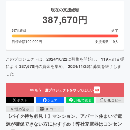
現在の支援総額
387,670
円
終了
387
%達成
目標金額
100,000
円
支援者数
119
人
このプロジェクトは、
2024/10/22
に募集を開始し、
119
人の支援
により
387,670
円の資金を集め、
2024/11/25
に募集を終了しま
した
もう一度プロジェクトをやってほしい
49
ポスト
シェア
LINEで送る
URLコピー
埋め込み
QRコード
【バイク持ち必見！】マンション、アパート住まいで電
源が確保できない方におすすめ！弊社充電器はコンセン