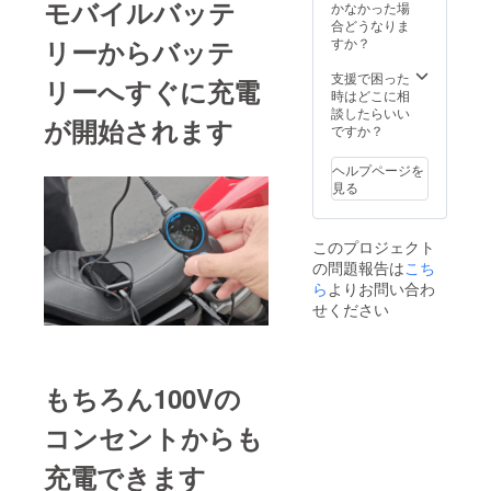
モバイルバッテ
のある
の価格
かなかった場
い。 ※
産効率
取りい
インボ
となり
合どうなりま
ご注文
が向上
ただけ
イスが
ます。
リーからバッテ
すか？
状況、
した場
ずこち
必要な
※一の位
使用部
合、正
らに
場合
を切り
支援で困った
材の供
規販売
リーへすぐに充電
戻って
は、
捨てた
時はどこに相
給状
価格が
きた場
CAMPF
金額設
談したらいい
況、製
販売予
合、再
が開始されます
IREメッ
定と
ですか？
造工程
定価格
送時の
セージ
なって
上の都
より下
送料は
にて実
おりま
合等に
がる可
ヘルプページを
ご購入
行者に
す。 ※
より出
能性も
見る
者様の
直接お
デザイ
荷時期
ござい
ご負担
問い合
ン・仕
が遅れ
ます。
となり
わせく
様は変
る場合
※商品発
ますの
このプロジェクト
ださ
更にな
があり
送後、
で予め
の問題報告は
い） ・
こち
る可能
ます。
長期不
ご了承
注意事
性もご
ら
よりお問い合わ
※皆様の
在もし
くださ
項 ※税
ざいま
ご支援
せください
くは住
い。
込、送
す。ご
購入に
所不明
（初回
料込み
了承く
より量
などで
発送、
の価格
ださ
産効率
お受け
返送時
となり
い。 ※
が向上
取りい
の送料
ます。
もちろん100Vの
ご注文
した場
ただけ
は当社
※一の位
状況、
合、正
ずこち
負担と
を切り
使用部
規販売
コンセントからも
らに
なるた
捨てた
材の供
価格が
戻って
め）
金額設
給状
販売予
きた場
充電できます
定と
況、製
定価格
合、再