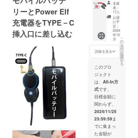
モバイルバッテ
定200名
（税
【イン
は、
支援
金額設
・
込）＋
ボイ
CAMPF
者：
定と
リーとPower Elf
「Powe
送料全
ス】 ・
17人
IREメッ
なって
r Elf 双
国一律
適格請
セージ
お届
おりま
充電器をTYPE－C
方向充
無料 ・
求書発
け予
にて実
す。 ※
電器」×
付属品
定：
行事業
行者に
デザイ
２ カ
2024
車体接
挿入口に差し込む
者登録
直接お
ン・仕
年12
ラー：
続ケー
番号：
問い合
様は変
こ
月
ブラッ
ブル
の
あり
わせく
更にな
リ
ク
（クラ
タ
（適格
ださ
る可能
ー
LED表
ンプ
ン
請求書
詳細を見る
い） ・
性もご
を
示色緑
式） 車
選
発行事
注意事
ざいま
択
色 一般
体接続
す
業者登
項 ※税
す。ご
る
販売価
ケーブ
録番号
このプロ
込、送
了承く
格：7，
ル（O型
の記載
料込み
ださ
ジェクト
960円
端子）
のある
の価格
い。 ※
（税
TYPE-C
インボ
は、
All-In方
となり
ご注文
込）
ケーブ
イスが
ます。
状況、
式
です。
→5，
ル 取扱
必要な
※一の位
使用部
570円
説明書/
場合
目標金額に
を切り
材の供
（税
保証書
は、
捨てた
給状
関わらず、
込）＋
【イン
CAMPF
金額設
況、製
送料全
ボイ
IREメッ
2024/11/25
定と
造工程
国一律
ス】 ・
セージ
なって
上の都
23:59:59
ま
無料 ・
適格請
にて実
おりま
合等に
付属品
求書発
行者に
でに集まっ
す。 ※
より出
車体接
行事業
直接お
デザイ
荷時期
た金額が
続ケー
者登録
問い合
ン・仕
が遅れ