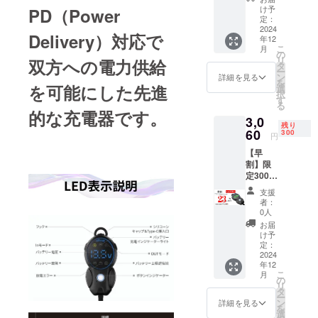
電器」×
車体接
け予
PD（Power
１ カ
定：
続ケー
ラー：
2024
ブル
Delivery）対応で
年12
ブラッ
（クラ
こ
月
ク
の
ンプ
リ
双方への電力供給
LED表
タ
式） 車
ー
示色緑
ン
体接続
詳細を見る
を
色 一般
を可能にした先進
選
ケーブ
択
販売価
す
ル（O型
る
格：3，
端子）
的な充電器です。
3,0
980円
TYPE-C
残り
（税
60
300
ケーブ
円
込）
ル 取扱
【早
→2，
説明書/
割】限
980円
保証書
定300名
（税
【イン
・
込）＋
ボイ
支援
「Powe
送料全
ス】 ・
者：
r Elf 双
国一律
0人
適格請
方向充
無料 ・
求書発
お届
電器」×
付属品
け予
行事業
１ カ
車体接
定：
者登録
ラー：
2024
続ケー
番号：
年12
ブラッ
ブル
あり
こ
月
ク
（クラ
の
（適格
リ
LED表
ンプ
タ
請求書
ー
示色緑
式） 車
ン
詳細を見る
発行事
を
色 一般
体接続
選
業者登