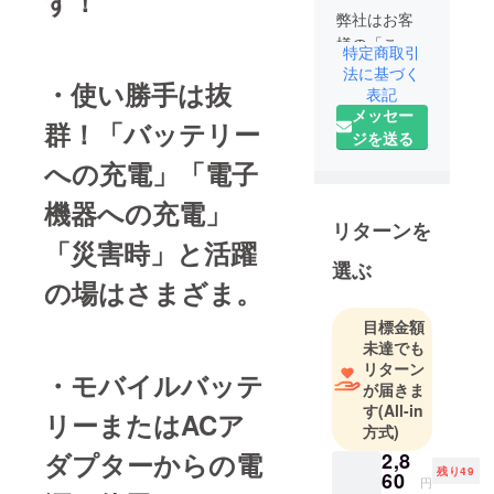
ず！
弊社はお客
様の「こん
特定商取引
なのあった
法に基づく
・使い勝手は抜
らいいな」
表記
メッセー
「こんなモ
群！「バッテリー
ジを送る
ノが欲し
い」の声に
への充電」「電子
お応えする
機器への充電」
べく、海外
リターンを
の「便利な
「災害時」と活躍
モノ」、
選ぶ
の場はさまざま。
「面白いモ
ノ」、「生
目標金額
活をより豊
未達でも
かにするモ
リターン
・モバイルバッテ
ノ」を探求
が届きま
し、必要と
す
(All-in
リーまたはACア
方式)
するお客様
の元へお届
ダプターからの電
2,8
残り49
60
けしていく
円