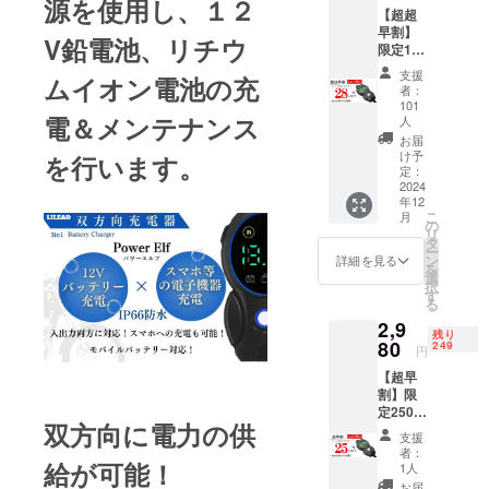
源を使用し、１２
会社です。
【超超
早割】
弊社一同は
V鉛電池、リチウ
限定150
皆様の生活
名 ・
支援
ムイオン電池の充
をより豊か
「Powe
者：
r Elf 双
にし、素敵
101
方向充
電＆メンテナンス
人
な毎日を
電器」×
お届
送っていた
１ カ
け予
を行います。
ラー：
定：
だくため
2024
ブラッ
に、より良
年12
ク
こ
月
LED表
の
い商品をい
リ
示色緑
タ
ち早くお届
ー
色 一般
ン
詳細を見る
を
けできるこ
販売価
選
択
格：3，
す
とを目標に
る
980円
日々精進し
2,9
（税
残り
80
てまいりま
込）
249
円
→2，
す。
【超早
860円
割】限
（税
定250名
込）＋
双方向に電力の供
・
送料全
支援
「Powe
国一律
者：
r Elf 双
給が可能！
無料 ・
1人
方向充
付属品
お届