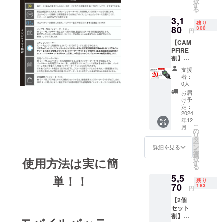
択
販売価
ケーブ
す
録番号
る
格：3，
ル（O型
の記載
3,1
980円
端子）
のある
残り
（税
80
TYPE-C
300
インボ
円
込）
ケーブ
イスが
【CAM
→3，
ル 取扱
必要な
PFIRE
060円
説明書/
場合
割】限
（税
保証書
は、
定300名
込）＋
【イン
CAMPF
支援
・
送料全
ボイ
者：
IREメッ
「Powe
国一律
ス】 ・
0人
セージ
r Elf 双
無料 ・
適格請
お届
にて実
方向充
付属品
求書発
け予
行者に
電器」×
車体接
定：
行事業
直接お
１ カ
2024
続ケー
者登録
問い合
年12
ラー：
ブル
番号：
わせく
こ
月
ブラッ
（クラ
の
あり
ださ
リ
ク
ンプ
タ
（適格
い） ・
ー
LED表
式） 車
ン
請求書
詳細を見る
注意事
を
示色緑
体接続
選
発行事
項 ※税
択
使用方法は実に簡
色 一般
ケーブ
す
業者登
込、送
る
販売価
ル（O型
録番号
料込み
5,5
格：3，
単！！
端子）
の記載
の価格
残り
980円
70
TYPE-C
183
のある
円
となり
（税
ケーブ
インボ
ます。
【2個
込）
ル 取扱
イスが
※一の位
セット
→3，
説明書/
必要な
を切り
割】限
180円
保証書
場合
捨てた