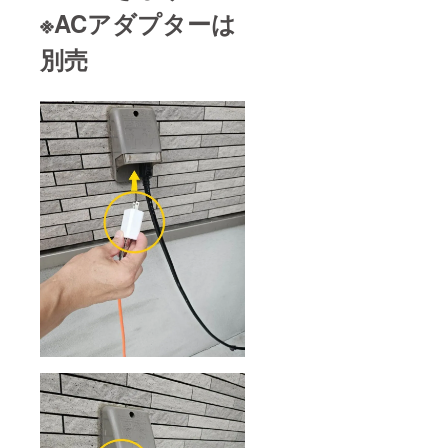
なって
造工程
より下
送時の
※ACアダプターは
おりま
上の都
がる可
送料は
す。 ※
合等に
能性も
ご購入
デザイ
別売
より出
ござい
者様の
ン・仕
荷時期
ます。
ご負担
様は変
が遅れ
※商品発
となり
更にな
る場合
送後、
ますの
る可能
があり
長期不
で予め
性もご
ます。
在もし
ご了承
ざいま
※皆様の
くは住
くださ
す。ご
ご支援
所不明
い。
了承く
購入に
などで
（初回
ださ
より量
お受け
発送、
い。 ※
産効率
取りい
返送時
ご注文
が向上
ただけ
の送料
状況、
した場
ずこち
は当社
使用部
合、正
らに
負担と
材の供
規販売
戻って
なるた
給状
価格が
きた場
め）
況、製
販売予
合、再
造工程
定価格
送時の
上の都
より下
送料は
合等に
がる可
ご購入
より出
能性も
者様の
荷時期
ござい
ご負担
が遅れ
ます。
となり
る場合
※商品発
ますの
があり
送後、
で予め