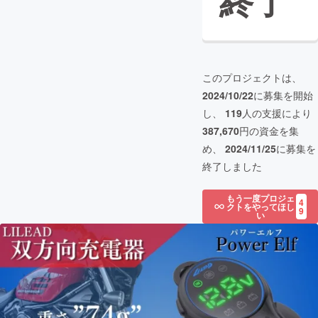
終了
このプロジェクトは、
2024/10/22
に募集を開始
し、
119
人の支援により
387,670
円の資金を集
め、
2024/11/25
に募集を
終了しました
もう一度プロジェ
4
クトをやってほし
9
い