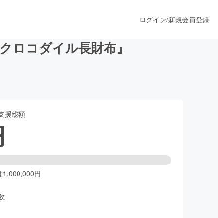
ログイン
/
新規会員登録
✶クロコダイル長財布』
うすぐ公開されます
支援総額
プロダクト
円
ファッション
スポーツ
,000,000円
数
ア
ソーシャルグッド
人