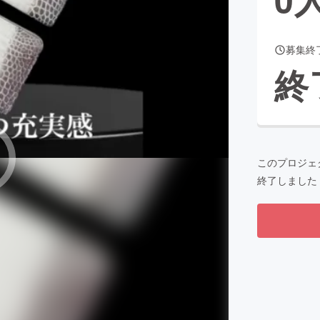
募集終
CAMPFIRE for Social Good
CAMPFIRE Creation
終
CAMPFIREふるさと納税
machi-ya
コミュニティ
このプロジェ
終了しました