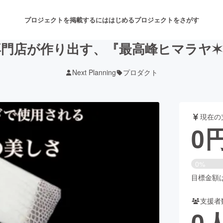
プロジェクトを掲載するには
はじめる
プロジェクトをさがす
門店が作り出す、『最高峰ヒマラヤ
Next Planning
プロダクト
注目のリターン
注目の新着プロジェクト
募集終了が近いプロジェクト
も
現在の
音楽
舞台・パフォーマンス
0
ゲーム・サービス開発
フード・飲食店
0%
書籍・雑誌出版
アニメ・漫画
目標金額は1
支援者
チャレンジ
ビューティー・ヘルスケ
0