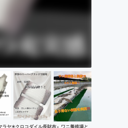
マラヤ✶クロコダイル長財布』ワニ養殖場と