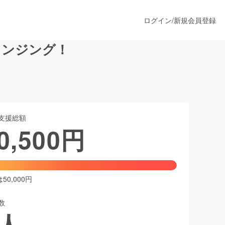
ログイン
/
新規会員登録
レンジング！
うすぐ公開されます
支援総額
プロダクト
0,500
円
ファッション
スポーツ
0,000円
数
ア
ソーシャルグッド
人