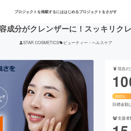
プロジェクトを掲載するには
はじめる
プロジェクトをさがす
容成分がクレンザーに！スッキリク
STAR COSMETICS
ビューティー・ヘルスケア
注目のリターン
注目の新着プロジェクト
募集終了が近いプロジェクト
も
現在の
音楽
舞台・パフォーマンス
10
ゲーム・サービス開発
フード・飲食店
200%
書籍・雑誌出版
アニメ・漫画
目標金額は5
支援者
チャレンジ
ビューティー・ヘルスケ
15