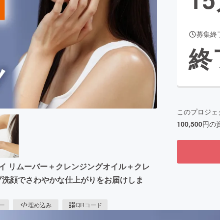
募集終
CAMPFIRE for Social Good
CAMPFIRE Creation
終
CAMPFIREふるさと納税
machi-ya
コミュニティ
このプロジェ
100,500
円の
】リップ＆アイ リムーバー＋クレンジングオイル＋クレ
テップ洗顔でさわやかな仕上がりをお届けしま
ピー
埋め込み
QRコード