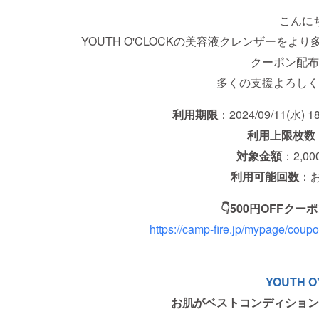
こんに
YOUTH O'CLOCKの美容液クレンザーをよ
クーポン配布
多くの支援よろしく
利用期限
：2024/09/11(水) 1
利用上限枚数
対象金額
：2,0
利用可能回数
：
👇500円OFFクー
https://camp-fire.jp/mypage/cou
YOUTH O
お肌がベストコンディション