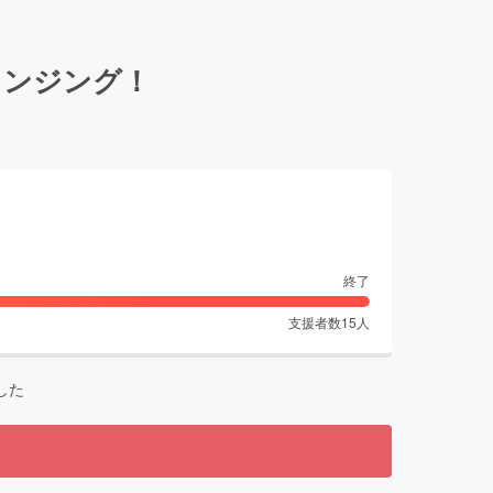
レンジング！
終了
支援者数
15
人
した