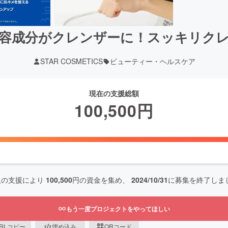
容成分がクレンザーに！スッキリク
STAR COSMETICS
ビューティー・ヘルスケア
現在の支援総額
100,500
円
人の支援により
100,500
円の資金を集め、
2024/10/31
に募集を終了しま
もう一度プロジェクトをやってほしい
RLコピー
埋め込み
QRコード