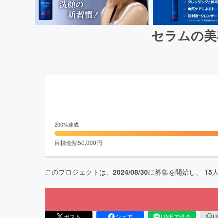
セラムの美
200
%達成
目標金額
50,000
円
このプロジェクトは、
2024/08/30
に募集を開始し、
15
ポスト
シェア
LINEで送る
U