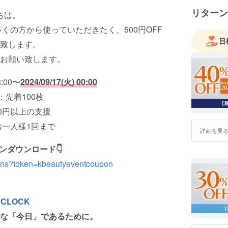
リターン
ちは。
り多くの方から使っていただきたく、500円OFF
目
致します。
お願い致します。
8:00〜
2024/09/17(火) 00:00
：先着100枚
00円以上の支援
お一人様1回まで
詳細を見
ポンダウンロード👇
pons?token=kbeautyeventcoupon
'CLOCK
な「今日」であるために。