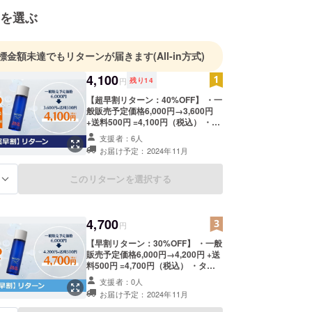
を選ぶ
標金額未達でもリターンが届きます
(All-in方式)
4,100
円
残り
14
【超早割リターン：40%OFF】 ・一
般販売予定価格6,000円→3,600円
+送料500円 =4,100円（税込） ・タ
イム コンセントレイト セラム クレ
支援者：6人
ンザー 150ml
お届け予定：2024年11月
このリターンを選択する
る
4,700
円
【早割リターン：30%OFF】 ・一般
販売予定価格6,000円→4,200円 +送
料500円 =4,700円（税込） ・タイ
ム コンセントレイト セラム クレン
支援者：0人
ザー 150ml
お届け予定：2024年11月