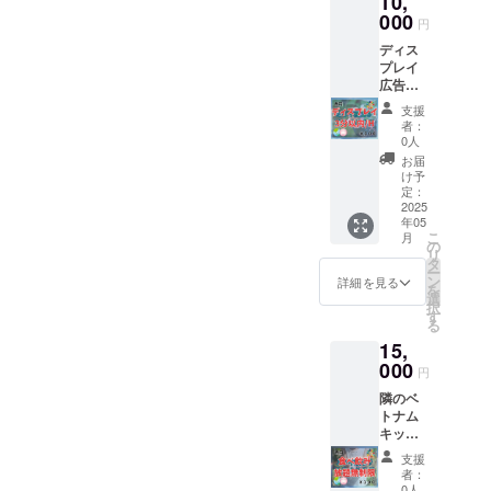
10,
りま
お送り
１人の
5月から
字の大
000
す。 原
する
ケース
円
2030年
きさに
材料及
メール
いずれ
12月末
ディス
なりま
び添加
をご確
のケー
まで
プレイ
す。そ
物等の
認くだ
スで子
広告を
してお
食品表
さい。
どもた
希望さ
礼の感
示はお
備考欄
ちに食
支援
れる方
謝メー
届け商
にお名
者：
事を提
は、デ
ルを送
品のラ
0人
前を記
供する
ジタル
りま
ベルに
入され
お届
ことが
サイ
す。 掲
表記さ
け予
ていな
出来ま
ネージ
載期
定：
れま
い方
す。 御
で３分
2025
間：１
す。 商
は、お
名前を
年05
以内の
年以上
品開封
名前の
頂けれ
こ
月
動画を
注意事
の
前には
掲載を
ば、チ
リ
毎日、
項：お
タ
必ずお
希望さ
ケット
ー
ランダ
名前を
ン
届けの
詳細を見る
れない
の横に
を
ムに流
希望さ
選
リター
方とさ
お名前
択
しま
れる方
す
ンに貼
せて頂
を書い
る
す。 子
は備考
付され
きま
ておき
15,
ども食
欄に記
たラベ
す。
ます。
堂の開
000
載して
ルや注
円
2025年
催日以
くださ
意書き
5月から
隣のベ
外も流
い。法
をご確
2030年
トナム
しま
人名や
認くだ
12月末
キッチ
す。 掲
ロゴ、
さい。
まで
ンで、
載期
バナー
トート
支援
お一人
間：１
も可能
バッグ
者：
様、食
年以上
です。
0人