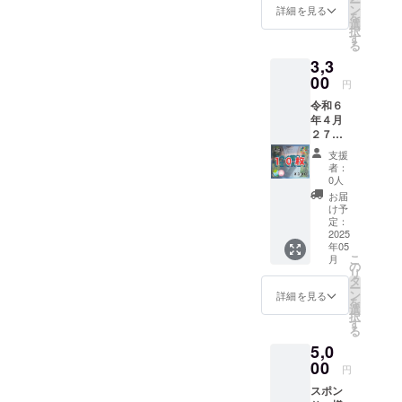
ー
ます。
円）ミ
ン
は、プ
詳細を見る
を
お渡し
ライ種
選
ロジェ
択
できな
まきチ
す
クト終
る
かった
ケット
了後に
3,3
場合
の表記
お送り
は、次
00
であ
する
円
回５月
り、１
メール
令和６
になり
００円
をご確
年４月
ます。
チケッ
認くだ
２７日
画像に
ト３枚
さい。
子ども
１００
という
備考欄
支援
食堂に
円（百
意味で
にお名
者：
てミラ
円）と
す。 ミ
0人
前を記
イ種ま
記載が
ライ種
入され
お届
きチ
ありま
まきチ
け予
ていな
ケット
すが、
定：
ケット
い方
「１０
2025
この記
をホワ
は、お
年05
枚」
載は１
イト
名前の
こ
月
を、お
００円
の
ボード
掲載を
リ
渡しし
（百
タ
に貼っ
希望さ
ー
ます。
円）ミ
ン
て、 そ
詳細を見る
れない
を
お渡し
ライ種
選
のチ
方とさ
択
できな
まきチ
す
ケット
せて頂
る
かった
ケット
で子ど
きま
5,0
場合
の表記
もたち
す。
は、次
00
であ
に食事
円
回５月
り、１
を提供
スポン
になり
００円
するこ