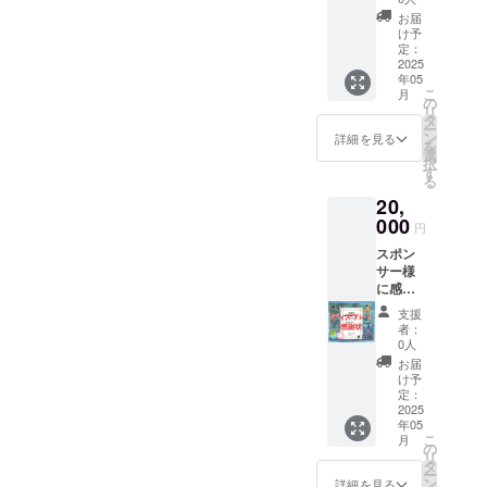
につい
べ放
２年以
ロゴや
て製品
お届
題、飲
内 注意
バナー
け予
の保証
み放
事項：
定：
などの
は致し
題、時
2025
データ
画像の
かねま
年05
間無制
につい
受け渡
す。 ベ
こ
月
限で
ては
の
しにつ
トナム
リ
す。 店
「mp4
タ
いて
のB型就
ー
舗名：
」を
ン
は、プ
詳細を見る
労施設
を
ベトナ
送って
選
ロジェ
のよう
択
ムキッ
くださ
す
クト終
な障が
る
チン藤
い。
了後に
い者支
20,
浪駅前
お送り
援施設
店 住
000
する
にて作
円
所：〒
メール
成した
スポン
496-
をご確
もので
サー様
8011 愛
認くだ
すの
に感謝
知県愛
さい。
で、製
状を贈
西市諏
備考欄
品の完
支援
りま
訪町中
にお名
者：
成度
す。 名
島３６
0人
前を記
は、そ
前の掲
５−６）
入され
お届
れぞれ
載を希
営業時
け予
ていな
に差が
望され
間：
定：
い方
ある場
る方
2025
９：０
は、お
合もご
年05
は、A4
０～２
名前の
さいま
こ
月
サイズ
０時 定
の
掲載を
す。ま
リ
１枚を
休日：
タ
希望さ
た弊法
ー
横にし
水曜日
ン
詳細を見る
れない