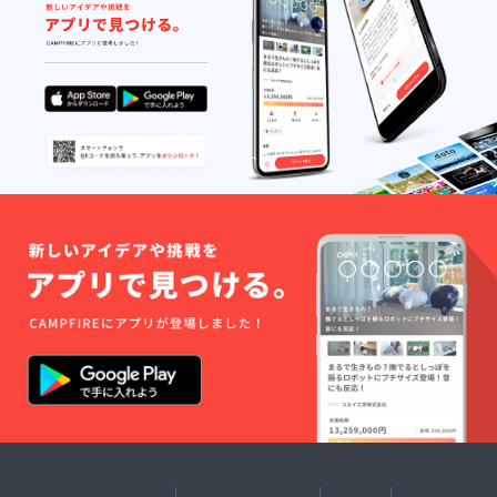
催者に
考欄に
負担頂
お名前
くこと
を記入
がござ
されて
いま
いない
す。
方は、
※ ２０
お名前
２５年
の掲載
５月か
を希望
ら２０
されな
２５年
い方と
１２月
させて
末まで
頂きま
す。