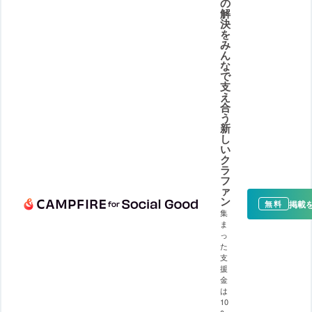
の
解
決
を
み
ん
な
で
支
え
合
う
新
し
い
ク
ラ
フ
ァ
ン
掲載
無料
集
ま
っ
た
支
援
金
は
10