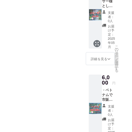
サー様
ます。
チケッ
とが出
とし
画像に
ト６枚
来ま
て、A4
１００
という
す。 ホ
支援
サイズ
円（百
意味で
ワイト
者：
１枚に
円）と
す。 ミ
0人
ボード
スポン
記載が
ライ種
に貼れ
お届
サー様
ありま
まきチ
け予
ば 小学
を記載
すが、
定：
ケット
生３人
して壁
2025
この記
をホワ
のケー
年05
に貼っ
載は１
イト
ス 中学
こ
月
ていき
００円
の
ボード
生１人
リ
ます。
（百
タ
に貼っ
と小学
ー
１枚の
円）ミ
ン
て、 そ
詳細を見る
生１人
を
紙に５
ライ種
選
のチ
のケー
択
０名づ
まきチ
す
ケット
ス 高校
る
つ記載
ケット
で子ど
生１人
6,0
する文
の表記
もたち
のケー
字の大
00
であ
に食事
ス いず
円
きさに
り、１
を提供
れの
・ベト
なりま
００円
するこ
ケース
ナムで
す。そ
チケッ
とが出
で子ど
市販さ
してお
ト１０
来ま
もたち
れてい
礼の感
枚とい
す。 ホ
に食事
支援
るコー
謝メー
う意味
ワイト
者：
を提供
ヒー豆
ルを送
です。
0人
ボード
するこ
（５０
りま
ミライ
に貼れ
お届
とが出
０ｇ）
す。 掲
種まき
け予
ば 小学
来ま
・ベト
載期
定：
チケッ
生６人
す。 御