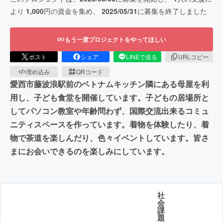
より
1,000
円の資金を集め、
2025/05/31
に募集を終了しました
もう一度プロジェクトをやってほしい
ポスト
シェア
LINEで送る
URLコピー
埋め込み
QRコード
愛西市藤波浪駅前のベトナムキッチン隣にある母屋を利
用し、子ども食堂を開催しています。子どもの居場所と
してパソコン教室や年齢問わず、国際交流出来るコミュ
ニティスペースを作っています。着物を体験したり、着
物で茶道を楽しんだり、色々イベントしています。皆さ
まにお会いできるのを楽しみにしています。
社
会
課
題