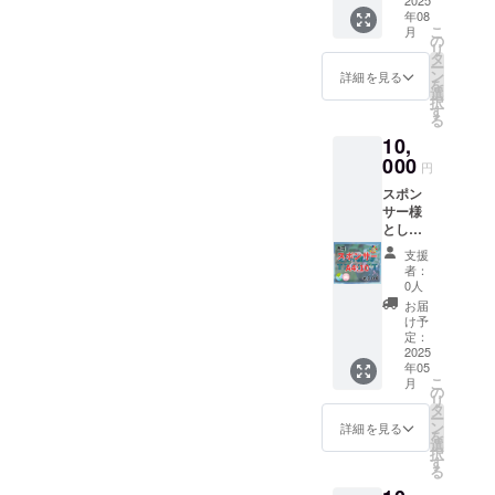
ナムの
2025
間：１
トをホ
のケー
名前を
年08
地産品
年以上
ワイト
ス 中学
頂けれ
こ
月
の可愛
注意事
の
ボード
生３人
ば、チ
リ
い折り
項：お
タ
に貼っ
のケー
ケット
ー
たたみ
名前を
ン
て、 そ
詳細を見る
ス 高校
の横に
を
トート
希望さ
選
のチ
生２人
お名前
択
バック
れる方
す
ケット
のケー
を書い
る
（WEL
は備考
で子ど
ス いず
ておき
10,
WELオ
欄に記
もたち
れの
ます。
リジナ
000
載して
に食事
ケース
円
2025年
ル）、
くださ
を提供
で子ど
5月から
スポン
・ポロ
い。法
するこ
もたち
2030年
サー様
シャツ
人名や
とが出
に食事
12月末
とし
（WEL
ロゴ、
来ま
を提供
まで
て、A4
WELオ
バナー
す。 ホ
するこ
支援
サイズ
リジナ
も可能
ワイト
者：
とが出
１枚に
ル）Sか
です。
0人
ボード
来ま
スポン
XL (ご
ロゴや
に貼れ
お届
す。 御
サー様
希望の
バナー
け予
ば 小学
名前を
を記載
サイズ
定：
などの
生１０
頂けれ
して壁
2025
を備考
画像の
人の
ば、チ
年05
に貼っ
欄へご
受け渡
ケース
ケット
こ
月
ていき
入力く
の
しにつ
中学生
の横に
リ
ます。
ださ
タ
いて
５人の
お名前
ー
１枚の
い。) ・
ン
は、プ
詳細を見る
ケース
を書い
を
紙に１
ステッ
選
ロジェ
高校生
ておき
択
０名づ
カーな
す
クト終
３人と
ます。
る
つ記載
ど、送
了後に
小学生
2025年
する文