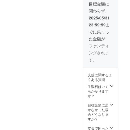
申し付
ルなど
は、デ
備考欄
目標金額に
けくだ
を開催
ジタル
に記載
さい。
関わらず、
できま
サイ
お願い
品切れ
す。 １
ネージ
しま
2025/05/31
の場合
か月４
で５分
す。
は、お
23:59:59
ま
回で
以内の
時間を
す。 １
動画を
でに集まっ
頂くこ
カ月は
毎日、
とがご
た金額が
４週あ
ランダ
ざいま
ります
ムに流
ファンディ
すの
ので、
しま
で、ご
ングされま
曜日を
す。 掲
了承く
決め
載期
す。
ださ
て、夕
間：１
い。
方から2
年以上
～４時
２年以
支援に関するよ
間程度
内 注意
くある質問
で、得
事項：
意なこ
お名前
手数料はいく
とを、
を希望
らかかります
子ども
される
か？
たちに
方は備
教えま
考欄に
目標金額に届
せん
記載し
かなかった場
か？ 備
てくだ
合どうなりま
考欄
さい。
すか？
に、何
法人名
曜日、
やロ
支援で困った