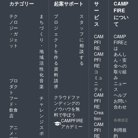
カテゴリー
起案サポート
サ
CAMP
ー
FIRE
テク
ま
プ
ス
ビ
につい
ノロ
ち
ロ
タ
ス
て
ジー
づ
ジ
ッ
・ガ
く
ェ
フ
CAM
CAMP
ジェ
り
ク
に
PFI
FIREと
ット
・
ト
相
RE
は
地
を
談
CAM
あんし
域
作
す
PFI
ん・安
活
る
る
RE
全への
性
資
コ
取り組
化
料
ミュ
み
プロ
音
請
ニ
ニュー
ダク
楽
求
ティ
ス
ト
CAM
ヘルプ
クラウドファ
フー
チ
PFI
お問い
ンディングの
ド・
ャ
RE
合わせ
ノウハウを無
飲食
レ
Crea
料で学ぼう
店
ン
tion
各種規定
CAMPFIRE
ジ
CAM
アカデミー
アニ
ス
利用規
PFI
メ・
ポ
約
RE