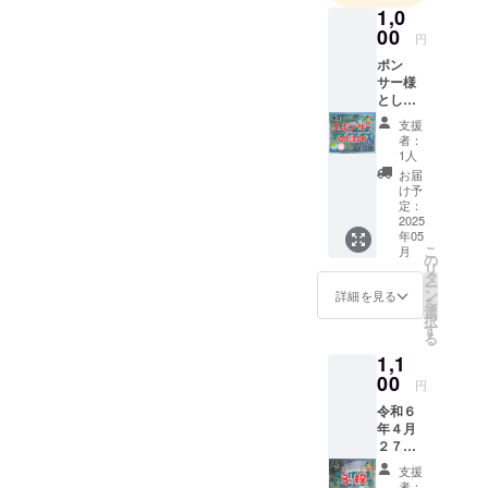
1,0
00
円
ポン
サー様
とし
て、A4
支援
サイズ
者：
１枚に
1人
スポン
お届
サー様
け予
を記載
定：
して壁
2025
年05
に貼っ
こ
月
ていき
の
リ
ます。
タ
ー
１枚の
ン
詳細を見る
を
紙に１
選
択
００名
す
る
づつ記
1,1
載する
文字の
00
円
大きさ
令和６
になり
年４月
ます。
２７日
そして
子ども
お礼の
支援
食堂に
感謝
者：