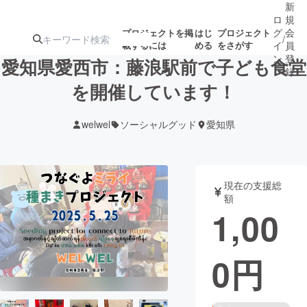
新
ロ
規
グ
会
プロジェクトを掲
はじ
プロジェクト
/
載するには
める
をさがす
イ
員
ン
登
愛知県愛西市：藤浪駅前で子ども食堂
録
を開催しています！
人気のプロ
注目のリ
注目の新着プロ
募集終了が近いプ
もうすぐ公開
welwel
ソーシャルグッド
愛知県
ジェクト
ターン
ジェクト
ロジェクト
されます
アート・写真
音楽
現在の支援総
額
1,00
テクノロジー・ガジェット
ゲーム・サ
0
円
映像・映画
書籍・雑誌
ビジネス・起業
チャレンジ