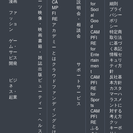
漫画
ー
CA
説
細則
for
ツ
MP
明
プライ
Soci
ファ
映
FI
会
バシー
al
ッ
像
RE
・
ポリ
Goo
ショ
・
ア
相
シー
d
ン
映
カ
談
特定商
CAM
画
デ
会
取引法
PFI
ゲー
書
ミ
に基づ
RE
ム・
籍
ー
く表記
for
サー
・
と
情報セ
Ente
ビス
雑
は
キュリ
rtain
開発
誌
ク
サ
ティ方
men
出
ラ
ポ
針
t
版
ウ
ー
反社基
CAM
ビジ
ビ
ド
ト
本方針
PFI
ネ
ュ
フ
サ
カスタ
RE
ス・
ー
ァ
ー
マーハ
for
起業
テ
ン
ビ
ラスメ
Spor
ィ
デ
ス
ントに
ts
ー
ィ
対する
CAM
・
ン
考え方
PFI
ヘ
グ
クッ
RE
ル
と
キーポ
ふる
ス
は