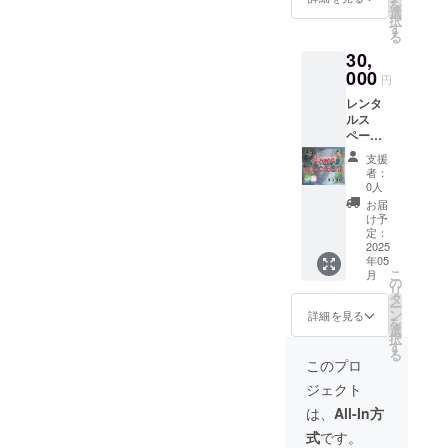
人のオ
を
て、ス
（臨時
選
方とさ
リジナ
択
ポン
休業
す
せて頂
ルであ
る
サー様
有） 有
きま
り非売
30,
を記載
効期
す。
品で
して壁
000
間：２
円
す。商
に貼っ
０２５
品の権
レンタ
ていき
年１１
限につ
ルス
ます。
月３１
きまし
ペース
１枚の
日まで
ては弊
として
紙に４
メ
支援
法人に
利用し
名づつ
ニュー
者：
帰属し
てみる
記載す
：バイ
0人
ます。
のは如
る文字
ン
お届
※ サイ
何で
の大き
ミー、
け予
ズは約
しょう
さにな
定：
フォー
30ｃｍ
か。
2025
りま
、ベト
ｘ役40
年05
キッチ
す。そ
ナムの
ｃｍ 商
こ
月
ンがあ
してお
の
ビール
品は子
リ
るの
礼の感
タ
など 予
ども食
ー
で、料
謝メー
ン
約制：
詳細を見る
堂で受
を
理教室
ルを送
選
来られ
け渡し
択
が出来
りま
す
る際に
となり
る
ます。
す。
は予定
このプロ
ます。
パソコ
ディス
で結構
発送希
ジェクト
ン教室
プレイ
ですの
望の方
など、
広告を
で、前
は、
All-In方
は、改
フリー
希望さ
もって
めてお
式
です。
スクー
れる方
日時を