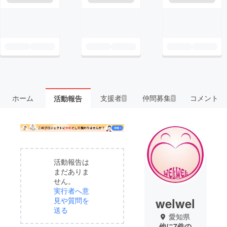
ホーム
支援者
仲間募集
コメント
活動報告
1
1
活動報告は
まだありま
せん。
実行者へ意
welwel
見や質問を
送る
愛知県
他に7件の