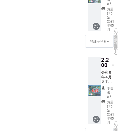
てミラ
メール
0人
イ種ま
を送り
お届
きチ
ます。
け予
ケット
掲載期
定：
「３
2025
間：１
年05
枚」
年以上
こ
月
を、お
注意事
の
リ
渡しし
項：お
タ
ー
ます。
名前を
ン
詳細を見る
を
お渡し
希望さ
選
択
できな
れる方
す
る
かった
は備考
2,2
場合
欄に記
は、次
00
載して
円
回５月
くださ
令和６
になり
い。法
年４月
ます。
人名や
２７日
画像に
ロゴ、
子ども
１００
バナー
支援
食堂に
円（百
も可能
者：
てミラ
円）と
です。
0人
イ種ま
記載が
ロゴや
お届
きチ
ありま
バナー
け予
ケット
すが、
定：
などの
「６
2025
この記
画像の
年05
枚」
載は１
受け渡
こ
月
を、お
００円
の
しにつ
リ
渡しし
（百
タ
いて