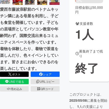
2%
目標金額は50,000
愛西市藤波浪駅前のベトナムキッ
まちづくり・地域活性化
円
チン隣にある母屋を利用し、子ど
も食堂を開催しています。子ども
支援者数
CAMPFIRE for Social Good
CAMPFIRE Creation
1
人
の居場所としてパソコン教室や年
CAMPFIREふるさと納税
machi-ya
コミュニティ
齢問わず、国際交流出来るコミュ
ニティスペースを作っています。
着物を体験したり、着物で茶道を
募集終了まで残
楽しんだり、色々イベントしてい
り
ます。皆さまにお会いできるのを
終了
楽しみにしています。
ポスト
シェア
LINEで送る
URLコピー
埋め込み
QRコード
このプロジェクトは、
2025/05/08
に募集を開始
し、
1
人の支援により