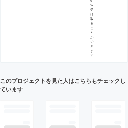
0
%
受
け
取
る
こ
と
が
で
き
ま
す
このプロジェクトを見た人はこちらもチェックし
ています