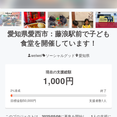
愛知県愛西市：藤浪駅前で子ども
食堂を開催しています！
welwel
ソーシャルグッド
愛知県
現在の支援総額
1,000
円
終了
2
%達成
目標金額
50,000
円
支援者数
1
人
このプロジェクトは、
2025/05/08
に募集を開始し、
1
人の支援に