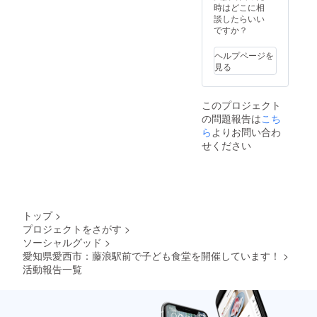
何時か
ゴ、バ
時はどこに相
ら、何
ナーも
談したらいい
時間、
可能で
ですか？
どんな
す。 ロ
ことを
ゴやバ
ヘルプページを
教えた
ナーな
見る
いか、
どの画
記入し
像の受
てくだ
け渡し
このプロジェクト
さい。
につい
の問題報告は
こち
内容に
ては、
よって
ら
よりお問い合わ
プロ
は、お
ジェク
せください
断りす
ト終了
る場合
後にお
がござ
送りす
いま
るメー
す。
ルをご
※ エア
確認く
トップ
>
コン使
ださ
プロジェクトをさがす
>
用で、
い。 動
ソーシャルグッド
>
電気代
画につ
などが
愛知県愛西市：藤浪駅前で子ども食堂を開催しています！
>
いては
高く
「mp4
活動報告一覧
なった
」を
場合に
送って
は、別
くださ
途、主
い。 備