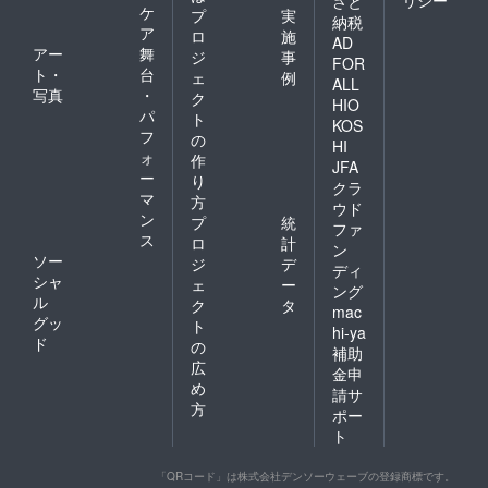
リシー
さと
ケ
プ
実
納税
ア
ロ
施
AD
アー
舞
ジ
事
FOR
ト・
台
ェ
例
ALL
写真
・
ク
HIO
パ
ト
KOS
フ
の
HI
ォ
作
JFA
ー
り
クラ
マ
方
ウド
ン
プ
統
ファ
ス
ロ
計
ン
ソー
ジ
デ
ディ
シャ
ェ
ー
ング
ル
ク
タ
mac
グッ
ト
hi-ya
ド
の
補助
広
金申
め
請サ
方
ポー
ト
「QRコード」は株式会社デンソーウェーブの登録商標です。