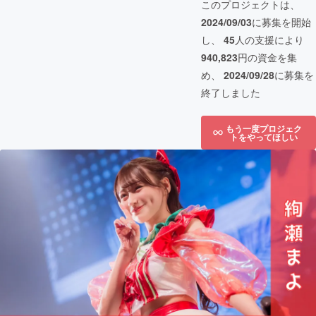
このプロジェクトは、
2024/09/03
に募集を開始
し、
45
人の支援により
940,823
円の資金を集
め、
2024/09/28
に募集を
終了しました
もう一度プロジェク
トをやってほしい