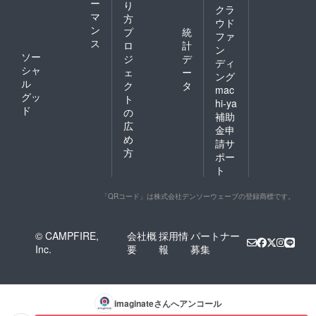
ー
り
は、空
考欄に
クラ
マ
欄とご
記載さ
方
ウド
記載く
れたお
ン
プ
統
ファ
ださ
名前が
ス
ロ
計
ン
い。
使用さ
ソー
ジ
デ
ディ
れま
シャ
ェ
ー
す。 ※
ング
ル
ク
タ
備考欄
mac
グッ
へ記載
ト
hi-ya
希望の
ド
の
補助
お名前
広
金申
（ニッ
め
クネー
請サ
方
ム）を
ポー
ご記入
ト
くださ
い。 ※
「QRコード」は株式会社デンソーウェーブの登録商標です。
お名前
（ニッ
クネー
ム可）
© CAMPFIRE,
会社概
採用情
パートナー
は、6文
Inc.
要
報
募集
字まで
お願い
いたし
ます。
※特殊文
imaginate
さんへアンコール
字・記