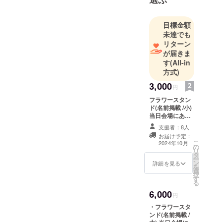
目標金額
未達でも
リターン
が届きま
す
(All-in
方式)
3,000
円
フラワースタン
ド(名前掲載 /小)
当日会場にある
フラワースタン
支援者：8人
ドに生誕祭支援
お届け予定：
者としてお名前
こ
2024年10月
の
を掲載させてい
リ
タ
ただきます。 備
ー
ン
考欄に記載希望
詳細を見る
を
選
のお名前（ニッ
択
す
クネーム可）を
る
記載ください。
6,000
※ネームプレート
円
のお持ち帰り不
・フラワースタ
可 ※お名前
ンド(名前掲載 /
（ニックネーム