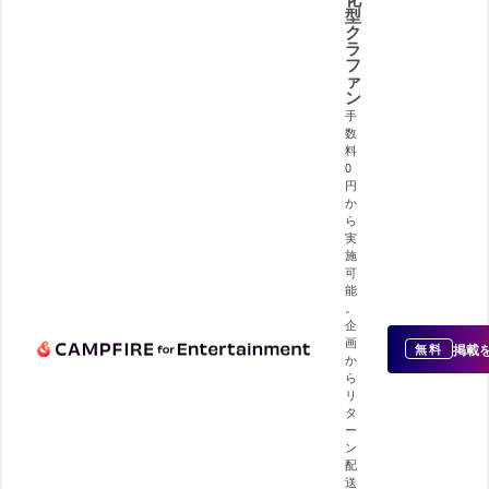
型
ク
ラ
フ
ァ
ン
手
数
料
0
円
か
ら
実
施
可
能
。
企
画
掲載
無料
か
ら
リ
タ
ー
ン
配
送