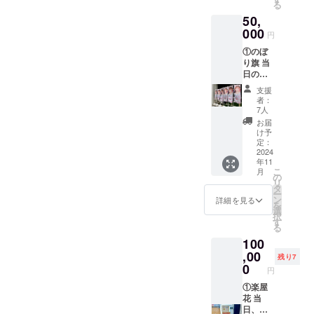
る
クネー
50,
ム可）
を記載
000
円
させて
①のぼ
いただ
り旗 当
きま
日の装
す。 お
飾に使
名前は
支援
用す
データ
者：
る、の
で印字
7人
ぼり旗
を入れ
お届
を作成
させて
け予
致しま
いただ
定：
す。 の
2024
きます
年11
ぼり旗
生誕祭
こ
月
には生
終了
の
リ
誕祭支
後、1〜
タ
ー
援者様
3週間で
ン
詳細を見る
を
のお名
ミニ旗
選
択
前
に直筆
す
る
（ニッ
サイン
100
クネー
入れた
ム可）
,00
ものを
残り7
が記載
ご自宅
0
円
されま
へ郵送
す。 生
①楽屋
させて
誕祭終
花 当
いただ
了後、
日、タ
きま