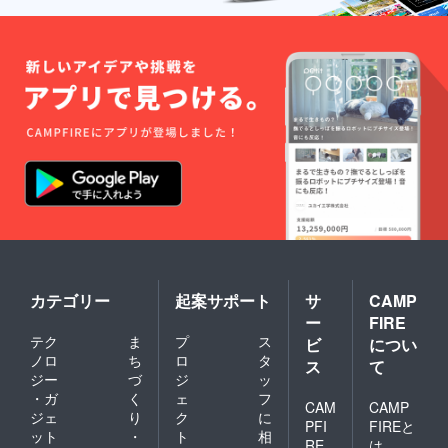
ム可）
の詳細
ドは付
記載が
は、6文
は当日
属しま
ない場
字まで
までに
せん)を
合・6文
お願い
別途お
ご自宅
字以上
いたし
知らせ
へ郵送
の記載
ます。
させて
させて
がある
※特殊文
いただ
いただ
場合・
字・記
きま
きま
特殊文
号は使
す。 ⑤
す。 ④
字、記
用でき
生誕限
フラ
号で表
ませ
定オリ
ワース
示でき
ん。 備
ジナル
タンド
ない場
考欄に
ネーム
(名前掲
合は、
ニック
プレー
載 ) 当
空欄で
ネーム
ト リ
日会場
作成さ
などの
ターン
にある
せてい
記載が
品の郵
フラ
ただき
ない場
送と一
ワース
ます。
合・6文
緒にお
タンド
カテゴリー
起案サポート
サ
CAMP
空欄ご
字以上
送りい
に生誕
希望の
ー
FIRE
の記載
たしま
祭支援
場合
テク
ま
プ
ス
ビ
につい
がある
す。
者とし
は、空
ノロ
ち
ロ
タ
場合・
ネーム
てお名
欄とご
ス
て
特殊文
プレー
前を掲
ジー
づ
ジ
ッ
記載く
字、記
トのお
載させ
ださ
・ガ
く
ェ
フ
CAM
CAMP
号で表
名前
ていた
い。
ジェ
り
ク
に
示でき
は、備
だきま
PFI
FIREと
ット
・
ト
相
ない場
考欄に
す。 備
RE
は