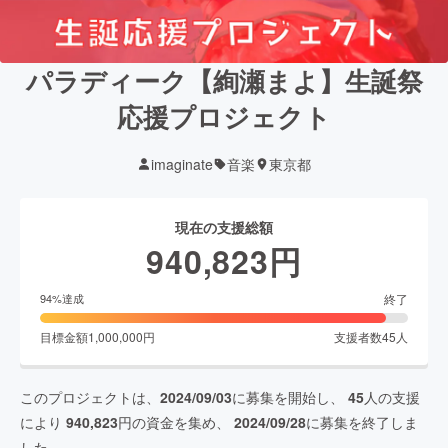
パラディーク【絢瀬まよ】生誕祭
応援プロジェクト
imaginate
音楽
東京都
現在の支援総額
940,823
円
終了
94
%達成
目標金額
1,000,000
円
支援者数
45
人
このプロジェクトは、
2024/09/03
に募集を開始し、
45
人の支援
により
940,823
円の資金を集め、
2024/09/28
に募集を終了しま
した