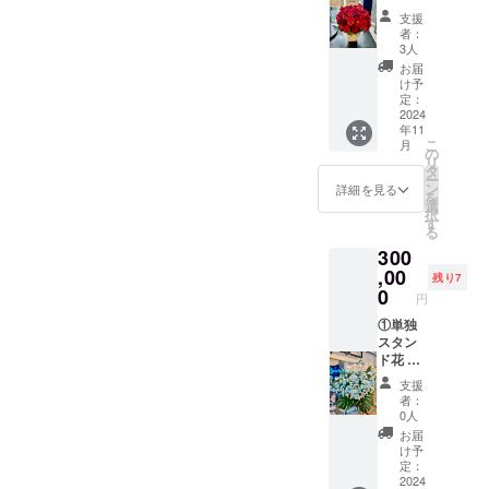
1〜3週
レント
す。 ②
支援
間で直
が使用
フラ
者：
筆サイ
する楽
ワース
3人
ン入り
屋にお
タンド
お届
の のぼ
花をお
(名前掲
け予
り旗
届けい
載 ) 当
定：
(ポール
たしま
2024
日会場
年11
スタン
す。 使
にある
こ
月
ドは付
用した
フラ
の
リ
属しま
お花は
ワース
タ
ー
せん)を
郵送は
タンド
ン
詳細を見る
を
ご自宅
いたし
に生誕
選
択
へ郵送
ませ
祭支援
す
る
させて
ん。生
者とし
300
いただ
誕イベ
てお名
きま
ント当
,00
前を掲
残り7
す。 ②
日、欲
載させ
0
円
フラ
しい場
ていた
ワース
合はス
①単独
だきま
タンド
タッフ
スタン
す。 備
(名前掲
にご相
ド花 生
考欄に
載 ) 当
談くだ
誕祭支
記載希
支援
日会場
さい。
援者様
望のお
者：
にある
②のぼ
のお名
名前
0人
フラ
り旗 当
前
（ニッ
お届
ワース
日の装
（ニッ
クネー
け予
タンド
飾に使
クネー
ム可）
定：
に生誕
用す
ム可）
2024
を記載