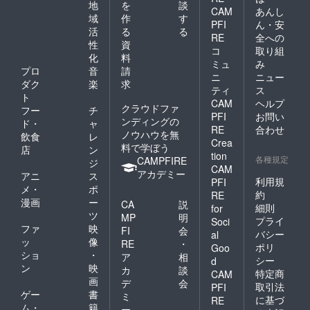
地
を
談
合は、
記載さ
考欄に
CAM
あんし
空欄で
れたお
記載希
域
作
す
PFI
ん・安
作成さ
名前が
望のお
活
る
る
RE
全への
せてい
使用さ
名前
性
資
コ
取り組
ただき
れま
（ニッ
化
料
ます。
す。 ※
クネー
ミュ
み
プロ
音
請
空欄ご
備考欄
ム可）
ニ
ニュー
ダク
楽
求
希望の
へ記載
を記載
ティ
ス
場合
希望の
くださ
ト
CAM
ヘルプ
は、空
お名前
い。 ⑤
クラウドファ
フー
チ
PFI
お問い
欄とご
（ニッ
クラウ
ンディングの
ド・
ャ
記載く
クネー
ドファ
RE
合わせ
ノウハウを無
飲食
レ
ださ
ム）を
ンディ
Crea
料で学ぼう
店
ン
い。
ご記入
ング限
tion
各種規定
CAMPFIRE
くださ
定グッ
ジ
CAM
い。 ※
ズ クラ
アカデミー
アニ
ス
利用規
PFI
お名前
ウド
メ・
ポ
約
（ニッ
ファン
RE
漫画
ー
CA
説
クネー
ディン
細則
for
ツ
ム可）
グご支
MP
明
プライ
Soci
は、6文
援者限
ファ
映
FI
会
バシー
al
字まで
定の
ッ
像
RE
・
ポリ
Goo
お願い
グッズ
ショ
・
ア
相
シー
d
いたし
をご用
ン
映
カ
談
ます。
意させ
特定商
CAM
画
デ
会
※特殊文
ていた
取引法
PFI
ゲー
書
字・記
だきま
ミ
に基づ
RE
号は使
す。
ム・
籍
ー