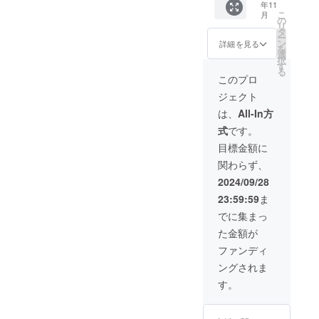
年11
祭支援
る、の
が記載
くださ
こ
月
者とし
ぼり旗
された
い。 ③
の
リ
てお名
を作成
単独ス
クラウ
タ
ー
前を掲
致しま
タンド
ドファ
ン
詳細を見る
を
載させ
す。 の
花を会
ンディ
選
択
ていた
ぼり旗
場に設
ング限
す
る
だきま
には生
置致し
定グッ
このプロ
す。 備
誕祭支
ます。
ズ クラ
ジェクト
考欄に
援者様
単独ス
ウド
記載希
のお名
タンド
ファン
は、
All-In方
望のお
前
花の前
ディン
式
です。
名前
（ニッ
で撮影
グご支
（ニッ
クネー
したソ
援者限
目標金額に
クネー
ム可）
ロチェ
定の
関わらず、
ム可）
が記載
キを後
グッズ
を記載
されま
日、リ
をご用
2024/09/28
くださ
す。 生
ターン
意させ
23:59:59
ま
い。 ③
誕祭終
品と共
ていた
クラウ
了後、
に郵送
だきま
でに集まっ
ドファ
1〜3週
いたし
す。
た金額が
ンディ
間で直
ます。
グッズ
ング限
筆サイ
②集合
の詳細
ファンディ
定グッ
ン入り
写真SP
は当日
ングされま
ズ クラ
の のぼ
クレ
までに
ウド
り旗
ジット
別途お
す。
ファン
(ポール
SNS掲
知らせ
ディン
スタン
載に使
させて
グご支
ドは付
用する
いただ