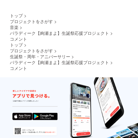
送りい
記載希
用す
へ記載
たしま
望のお
る、の
希望の
す。
名前
ぼり旗
お名前
トップ
>
ネーム
（ニッ
を作成
（ニッ
プロジェクトをさがす
>
プレー
クネー
致しま
クネー
音楽
>
トのお
ム可）
す。 の
ム）を
名前
を記載
ぼり旗
パラディーク【絢瀬まよ】生誕祭応援プロジェクト
>
ご記入
は、備
くださ
には生
くださ
コメント
考欄に
い。 ④
誕祭支
い。 ※
トップ
>
記載さ
クラウ
援者様
お名前
プロジェクトをさがす
>
れたお
ドファ
のお名
（ニッ
生誕祭・周年・アニバーサリー
>
名前が
ンディ
前
クネー
パラディーク【絢瀬まよ】生誕祭応援プロジェクト
使用さ
ング限
（ニッ
>
ム可）
れま
定グッ
クネー
は、6文
コメント
す。 ※
ズ クラ
ム可）
字まで
備考欄
ウド
が記載
お願い
へ記載
ファン
されま
いたし
希望の
ディン
す。 生
ます。
お名前
グご支
誕祭終
※特殊文
（ニッ
援者限
了後、
字・記
クネー
定の
1〜3週
号は使
ム）を
グッズ
間で直
用でき
ご記入
をご用
筆サイ
ませ
くださ
意させ
ン入り
ん。 備
い。 ※
ていた
の のぼ
考欄に
お名前
だきま
り旗
ニック
（ニッ
す。
(ポール
ネーム
クネー
グッズ
スタン
などの