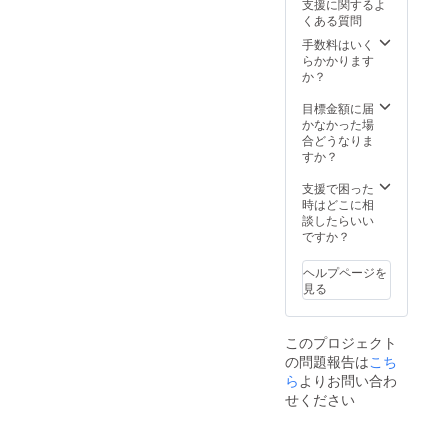
支援に関するよ
援者限
属しま
生誕祭
きま
くある質問
定の
せん)を
の集合
す。 ④
グッズ
ご自宅
写真
生誕限
手数料はいく
をご用
へ郵送
に、特
定オリ
らかかります
意させ
させて
別支援
ジナル
か？
ていた
いただ
者枠と
ネーム
だきま
きま
してお
プレー
目標金額に届
す。
す。 ③
名前を
ト リ
かなかった場
グッズ
フラ
記載さ
ターン
合どうなりま
の詳細
ワース
せてい
品の郵
すか？
は当日
タンド
ただき
送と一
までに
(名前掲
ます。
緒にお
支援で困った
別途お
載 ) 当
また、
送りい
時はどこに相
知らせ
日会場
作成し
たしま
談したらいい
させて
にある
た集合
す。
ですか？
いただ
フラ
写真の
ネーム
きま
ワース
データ
プレー
ヘルプページを
す。 ④
タンド
はメー
トのお
見る
生誕限
に生誕
ルにて
名前
定オリ
祭支援
後日お
は、備
ジナル
者とし
送りさ
考欄に
このプロジェクト
ネーム
てお名
せてい
記載さ
の問題報告は
こち
プレー
前を掲
ただき
れたお
ト リ
載させ
ます。
ら
よりお問い合わ
名前が
ターン
ていた
③のぼ
使用さ
せください
品の郵
だきま
り旗 当
れま
送と一
す。 備
日の装
す。 ※
緒にお
考欄に
飾に使
備考欄