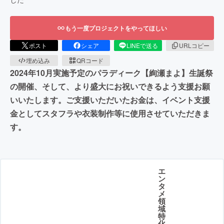
もう一度プロジェクトをやってほしい
ポスト
シェア
LINEで送る
URLコピー
埋め込み
QRコード
2024年10月実施予定のパラディーク【絢瀬まよ】生誕祭
の開催、そして、より盛大にお祝いできるよう支援お願
いいたします。ご支援いただいたお金は、イベント支援
金としてスタフラや衣装制作等に使用させていただきま
す。
エ
ン
タ
メ
領
域
特
化