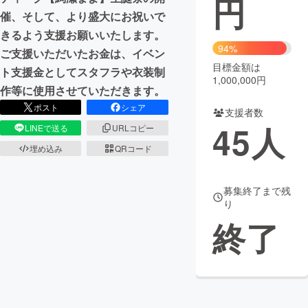
円
催、そして、より盛大にお祝いで
まちづくり・地域活性化
きるよう支援お願いいたします。
94%
ご支援いただいたお金は、イベン
目標金額は
CAMPFIRE for Social Good
CAMPFIRE Creation
ト支援金としてスタフラや衣装制
1,000,000円
CAMPFIREふるさと納税
machi-ya
コミュニティ
作等に使用させていただきます。
ポスト
シェア
支援者数
45
人
LINEで送る
URLコピー
埋め込み
QRコード
募集終了まで残
り
終了