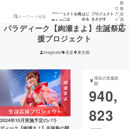
新
ロ
規
グ
会
プロジェクトを掲
はじ
プロジェクト
/
載するには
める
をさがす
イ
員
ン
登
パラディーク【絢瀬まよ】生誕祭応
録
援プロジェクト
人気のプロ
注目のリ
注目の新着プロ
募集終了が近いプ
もうすぐ公開
imaginate
音楽
東京都
ジェクト
ターン
ジェクト
ロジェクト
されます
アート・写真
音楽
現在の支援総
額
940,
テクノロジー・ガジェット
ゲーム・サ
823
映像・映画
書籍・雑誌
2024年10月実施予定のパラ
ビジネス・起業
チャレンジ
ディーク【絢瀬まよ】生誕祭の開