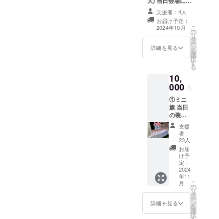
大) 当日会場にあ
可）は、6文字ま
るフラワースタ
でお願いいたし
支援者：4人
ンドに生誕祭支
ます。 ※特殊文
お届け予定：
援者としてお名
こ
字・記号は使用
2024年10月
の
前を掲載させて
リ
できません
タ
いただきます。
ー
ン
備考欄に記載希
詳細を見る
を
選
望のお名前
択
す
（ニックネーム
る
可）を記載くだ
10,
さい。 ※ネーム
000
プレートのお持
円
ち帰り不可 ※お
①ミニ
名前（ニック
旗 当日
ネーム可）は、6
の装飾
文字までお願い
に使用
いたします。 ※
支援
する、
特殊文字・記号
者：
ミニ旗
23人
は使用できませ
を作成
ん
お届
致しま
け予
す。 ミ
定：
ニ旗に
2024
年11
は、生
こ
月
誕祭支
の
リ
援者様
タ
ー
のお名
ン
詳細を見る
を
前
選
択
（ニッ
す