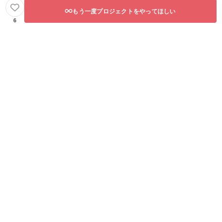
号は使
もう一度プロジェクトをやってほしい
用でき
ませ
6
ん。 備
考欄に
ニック
ネーム
などの
記載が
ない場
合・6文
字以上
の記載
がある
場合・
特殊文
字、記
号で表
示でき
ない場
合は、
空欄で
作成さ
せてい
ただき
ます。
空欄ご
希望の