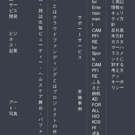
く表記
for
用でき
グッズ
サー
・
と
情報セ
Ente
ませ
の詳細
ビス
雑
は
ん。 備
は当日
キュリ
rtain
開発
誌
ク
サ
考欄に
までに
ティ方
men
出
ニック
別途お
ラ
ポ
針
t
ネーム
知らせ
版
ウ
ー
反社基
CAM
などの
させて
ビジ
ビ
ド
ト
本方針
PFI
記載が
いただ
ネ
ュ
フ
サ
カスタ
ない場
きま
RE
ス・
ー
ァ
ー
合・6文
す。 ⑥
マーハ
for
起業
テ
字以上
生誕限
ン
ビ
ラスメ
Spor
の記載
定オリ
ィ
デ
ス
ントに
ts
がある
ジナル
ー
ィ
対する
CAM
場合・
ネーム
・
ン
考え方
PFI
特殊文
プレー
ヘ
グ
字、記
ト リ
クッ
RE
ル
と
号で表
ターン
キーポ
ふる
ス
示でき
品の郵
は
リシー
さと
ない場
送と一
ケ
プ
実
納税
合は、
緒にお
ア
ロ
施
AD
空欄で
送りい
アー
舞
ジ
事
作成さ
たしま
FOR
ト・
台
ェ
例
せてい
す。
ALL
写真
・
ただき
ネーム
ク
HIO
ます。
プレー
パ
ト
KOS
空欄ご
トのお
フ
の
HI
希望の
名前
ォ
作
場合
は、備
JFA