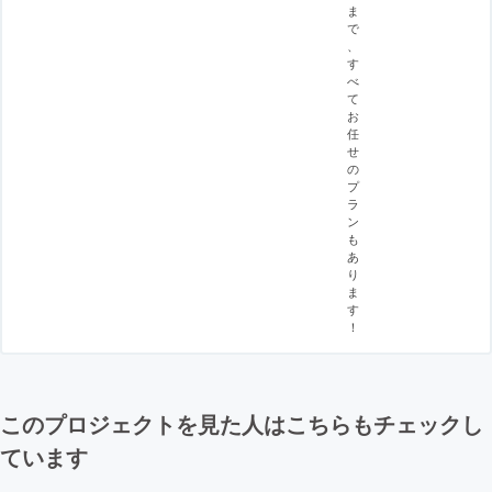
ま
で
、
す
べ
て
お
任
せ
の
プ
ラ
ン
も
あ
り
ま
す
！
このプロジェクトを見た人はこちらもチェックし
ています