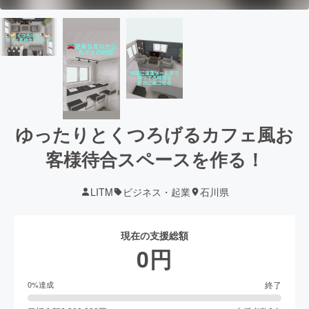
ゆったりとくつろげるカフェ風お
客様待合スペースを作る！
LITM
ビジネス・起業
石川県
現在の支援総額
0
円
終了
0
%達成