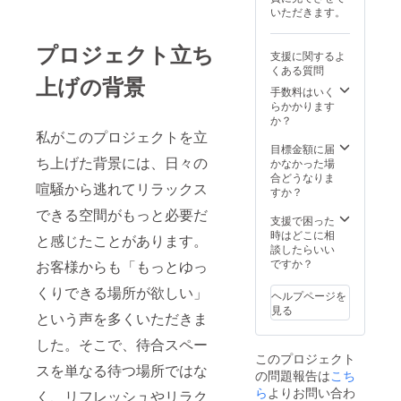
・有効
いただきます。
期間：
2024年
12月15
プロジェクト立ち
支援に関するよ
日〜
くある質問
2025年
上げの背景
12月15
手数料はいく
日まで
らかかります
の1年間
か？
・リ
私がこのプロジェクトを立
ターン
目標金額に届
を実施
ち上げた背景には、日々の
かなかった場
させて
合どうなりま
喧騒から逃れてリラックス
頂く場
すか？
所は、
できる空間がもっと必要だ
石川県
支援で困った
金沢市
時はどこに相
と感じたことがあります。
利屋町
談したらいい
237-4の
ですか？
お客様からも「もっとゆっ
株式会
社LITM
くりできる場所が欲しい」
ヘルプページを
にて実
見る
という声を多くいただきま
施させ
て頂き
した。そこで、待合スペー
ます。
このプロジェクト
スを単なる待つ場所ではな
の問題報告は
こち
ら
よりお問い合わ
く、リフレッシュやリラク