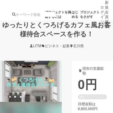
新
ロ
規
グ
会
プロジェクトを掲
はじ
プロジェクト
/
載するには
める
をさがす
イ
員
ン
登
ゆったりとくつろげるカフェ風お客
録
様待合スペースを作る！
人気のプロ
注目のリ
注目の新着プロ
募集終了が近いプ
もうすぐ公開
LITM
ビジネス・起業
石川県
ジェクト
ターン
ジェクト
ロジェクト
されます
アート・写真
音楽
現在の支援総
額
0
円
テクノロジー・ガジェット
ゲーム・サ
映像・映画
書籍・雑誌
0%
目標金額は
6,800,000円
ビジネス・起業
チャレンジ