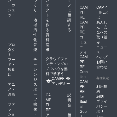
・ガ
く
ェ
フ
CAM
CAMP
ジェ
り
ク
に
PFI
FIREと
ット
・
ト
相
RE
は
地
を
談
CAM
あんし
域
作
す
PFI
ん・安
活
る
る
RE
全への
性
資
コ
取り組
化
料
ミュ
み
プロ
音
請
ニ
ニュー
ダク
楽
求
ティ
ス
ト
CAM
ヘルプ
クラウドファ
フー
チ
PFI
お問い
ンディングの
ド・
ャ
RE
合わせ
ノウハウを無
飲食
レ
Crea
料で学ぼう
店
ン
tion
各種規定
CAMPFIRE
ジ
CAM
アカデミー
アニ
ス
利用規
PFI
メ・
ポ
約
RE
漫画
ー
CA
説
細則
for
ツ
MP
明
プライ
Soci
ファ
映
FI
会
バシー
al
ッ
像
RE
・
ポリ
Goo
ショ
・
ア
相
シー
d