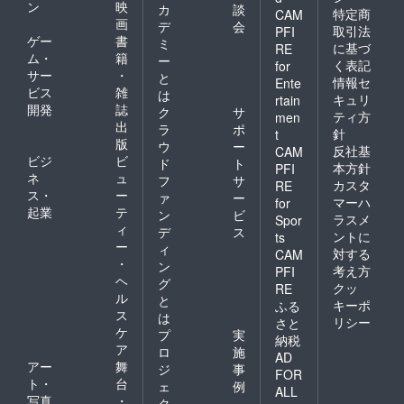
ン
映
カ
談
特定商
CAM
画
デ
会
取引法
PFI
ゲー
書
ミ
に基づ
RE
ム・
籍
ー
く表記
for
サー
・
と
情報セ
Ente
ビス
雑
は
キュリ
rtain
開発
誌
ク
サ
ティ方
men
出
ラ
ポ
針
t
版
ウ
ー
反社基
CAM
ビジ
ビ
ド
ト
本方針
PFI
ネ
ュ
フ
サ
カスタ
RE
ス・
ー
ァ
ー
マーハ
for
起業
テ
ン
ビ
ラスメ
Spor
ィ
デ
ス
ントに
ts
ー
ィ
対する
CAM
・
ン
考え方
PFI
ヘ
グ
クッ
RE
ル
と
キーポ
ふる
ス
は
リシー
さと
ケ
プ
実
納税
ア
ロ
施
AD
アー
舞
ジ
事
FOR
ト・
台
ェ
例
ALL
写真
・
ク