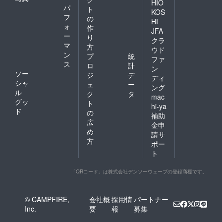
HIO
パ
ト
KOS
フ
の
HI
ォ
作
JFA
ー
り
クラ
マ
方
ウド
ン
プ
統
ファ
ス
ロ
計
ン
ソー
ジ
デ
ディ
シャ
ェ
ー
ング
ル
ク
タ
mac
グッ
ト
hi-ya
ド
の
補助
広
金申
め
請サ
方
ポー
ト
「QRコード」は株式会社デンソーウェーブの登録商標です。
© CAMPFIRE,
会社概
採用情
パートナー
Inc.
要
報
募集