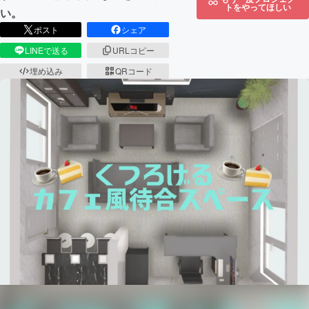
トをやってほしい
い。
ポスト
シェア
LINEで送る
URLコピー
埋め込み
QRコード