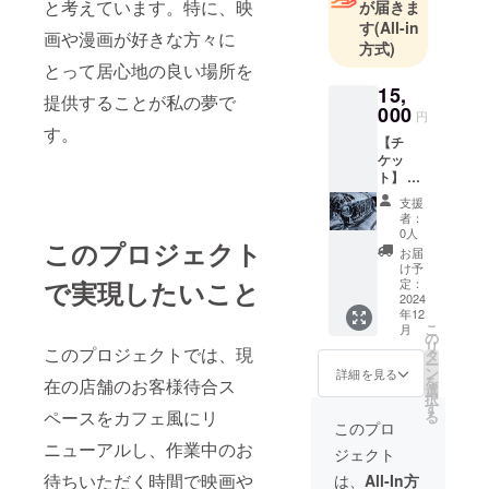
と考えています。特に、映
が届きま
す
(All-in
画や漫画が好きな方々に
方式)
とって居心地の良い場所を
15,
提供することが私の夢で
000
円
す。
【チ
ケッ
ト】 極
上手洗
支援
い洗車
者：
チケッ
0人
このプロジェクト
ト
お届
15000
け予
円分
で実現したいこと
定：
（5000
2024
年12
円×3
こ
月
枚） ・
の
リ
このプロジェクトでは、現
手洗い
タ
ー
洗車を
ン
詳細を見る
を
在の店舗のお客様待合ス
ご希望
選
択
の際に
す
ペースをカフェ風にリ
る
ご利用
このプロ
いただ
ニューアルし、作業中のお
ジェクト
けま
す。1枚
待ちいただく時間で映画や
は、
All-In方