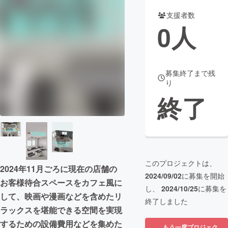
支援者数
まちづくり・地域活性化
0
人
CAMPFIRE for Social Good
CAMPFIRE Creation
CAMPFIREふるさと納税
machi-ya
コミュニティ
募集終了まで残
り
終了
このプロジェクトは、
2024年11月ごろに現在の店舗の
2024/09/02
に募集を開始
お客様待合スペースをカフェ風に
し、
2024/10/25
に募集を
して、映画や漫画などを含めたリ
終了しました
ラックスを堪能できる空間を実現
するための設備費用などを集めた
もう一度プロジェク