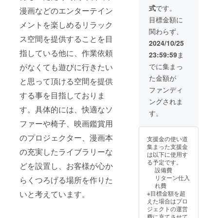
ずつの
式
です。
利用が
漫画などのエンターテイン
可能で
目標金額に
メントを楽しめるリラック
す。 ・
関わらず、
現金へ
ス空間を提供することを目
の交換
2024/10/25
はでき
指している他に、作業依頼
23:59:59
ま
ませ
ん。お
がなくても遊びに行きたい
でに集まっ
つりは
た金額が
でませ
と思って頂ける空間を提供
ん。 ・
ファンディ
する事を目指しておりま
初回来
ングされま
店時に
す。具体的には、快適なソ
お渡し
す。
いたし
ファーや椅子、映画鑑賞用
ます。
スタッ
のプロジェクター、漫画本
支援金の使い道
フにク
集まった支援金
ラウド
の充実したライブラリーな
は以下に使用す
ファン
る予定です。
どを設置し、お客様が心か
ディン
設備費
グで支
リターン仕入
らくつろげる場所を作りた
援をし
れ費
た旨を
いと考えています。
※目標金額を超
お声掛
えた場合はプロ
けくだ
ジェクトの運営
さい。
費に充てさせて