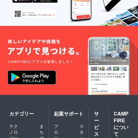
カテゴリー
起案サポート
サ
CAMP
ー
FIRE
テク
ま
プ
ス
ビ
につい
ノロ
ち
ロ
タ
ス
て
ジー
づ
ジ
ッ