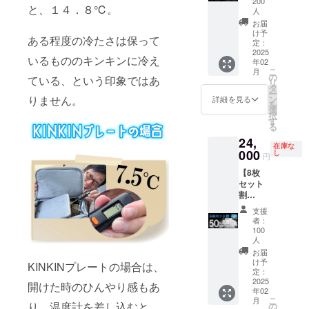
い。
）、ピ
200
【配送
ます。
と、１４．８℃。
に工数
定
人
クニッ
時期】
配送処
削減を
KINKIN
ク、ア
お届
CAMPF
理後、
してお
-
け予
ウトド
IREの仕
ある程度の冷たさは保って
早くて
り、出
PLATE4
定：
ア、
様上お
１５
2025
荷連絡
枚 定価
キャン
いるもののキンキンに冷え
届け月
日、遅
年02
は致し
24,000
プ、生
はクラ
こ
月
くて４
ませ
円
の
ている、という印象ではあ
ものの
ファン
リ
５日程
ん。お
→13,22
タ
お持ち
終了後
ー
お届け
届け予
4円
りません。
ン
詳細を見る
帰り等
になっ
を
までか
定日に
（税・
選
でクー
ており
択
かりま
なって
送料
す
ラー
ます
る
す。 ※
も商品
込）
ボック
が、毎
製造状
24,
が届か
■KINKI
スや発
在庫な
月月末
況によ
000
ない場
N-
し
泡スチ
円
締めで
り出荷
合は
PLATE
ロール
翌月に
時期が
【8枚
キャン
（定価
の箱に
配送処
遅れる
セット
プファ
6,000
入れて
理をし
場合が
割
イヤー
円）× 4
お使い
ていき
ござい
50％OF
のメッ
枚
くださ
支援
ます。
ます。
F】100
セージ
BBQ（
者：
い。
配送処
※商品代
名限定
よりご
バーベ
100
【配送
理後、
を安く
KINKIN
人
連絡く
キュー
時期】
早くて
する為
board8
ださ
）、ピ
お届
CAMPF
１５
に工数
枚 定価
け予
い。
クニッ
KINKINプレートの場合は、
IREの仕
日、遅
削減を
48,000
定：
ク、ア
様上お
くて４
2025
してお
円
開けた時のひんやり感もあ
ウトド
届け月
５日程
年02
り、出
→24,00
ア、
はクラ
こ
月
お届け
荷連絡
0円
り、温度計を差し込むと
の
キャン