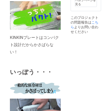
連絡く
早くて
する為
見る
ださ
１５
に工数
い。
日、遅
削減を
くて４
してお
このプロジェクト
５日程
り、出
の問題報告は
こち
お届け
荷連絡
までか
ら
よりお問い合わ
は致し
かりま
せください
ませ
す。 ※
ん。お
KINKINプレートはコンパク
製造状
届け予
況によ
定日に
ト設計だからかさばらな
り出荷
なって
時期が
も商品
い！
遅れる
が届か
場合が
ない場
ござい
合は
ます。
キャン
いっぽう・・・
※商品代
プファ
を安く
イヤー
する為
のメッ
に工数
セージ
削減を
よりご
してお
連絡く
り、出
ださ
荷連絡
い。
は致し
ませ
ん。お