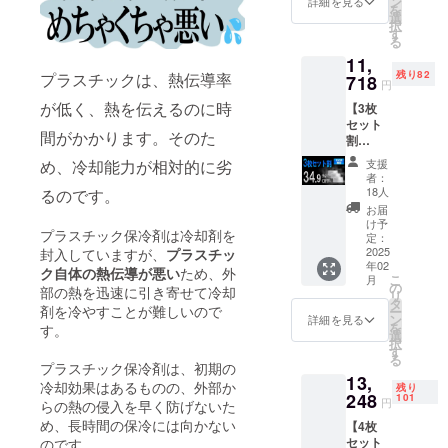
ン
詳細を見る
を
円
でクー
選
について
択
（税・
ラー
す
る
ご支援確定
送料
ボック
11,
込）
スや発
後のキャン
残り82
プラスチックは、熱伝導率
■KINKI
718
泡スチ
円
セルは原則
N-
ロール
が低く、熱を伝えるのに時
【3枚
としてお受
PLATE
の箱に
セット
（定価
入れて
けしており
間がかかります。そのた
割
6,000
お使い
ません。あ
34.9％O
円）× 2
くださ
支援
め、冷却能力が相対的に劣
FF】
枚
らかじめご
い。
者：
100名限
BBQ（
【配送
18人
るのです。
了承のう
定
バーベ
時期】
お届
え、ご支援
KINKIN
キュー
CAMPF
け予
プラスチック保冷剤は冷却剤を
PLATE3
）、ピ
定：
IREの仕
いただきま
枚 定価
2025
封入していますが、
プラスチッ
クニッ
様上お
すようお願
年02
18,000
ク、ア
届け月
ク自体の熱伝導が悪い
ため、外
こ
月
円
い申し上げ
ウトド
の
はクラ
部の熱を迅速に引き寄せて冷却
リ
→11,71
ア、
タ
ファン
ます。
剤を冷やすことが難しいので
ー
8円
キャン
ン
終了後
詳細を見る
を
なお、万が
す。
（税・
プ、生
選
になっ
択
送料
ものの
一不良品が
す
ており
る
込）
お持ち
プラスチック保冷剤は、初期の
ます
届いた場合
13,
■KINKI
帰り等
が、毎
冷却効果はあるものの、外部か
残り
は、速やか
N-
248
でクー
101
月月末
円
らの熱の侵入を早く防げないた
PLATE
ラー
締めで
に代替品を
め、長時間の保冷には向かない
【4枚
（定価
ボック
翌月に
お送りいた
セット
のです。
6,000
スや発
配送処