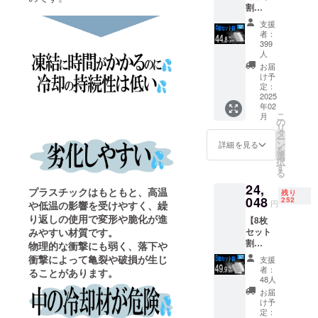
割
円）× 3
します。
泡スチ
理をし
44.8％O
枚
ロール
ていき
支援
FF】
BBQ（
の箱に
ます。
者：
●ご不在時の
500名限
バーベ
入れて
399
配送処
定
キュー
人
お使い
お受け取り
理後、
KINKIN
）、ピ
くださ
お届
早くて
について
-
クニッ
け予
い。
１５
PLATE4
定：
商品お届け
ク、ア
【配送
日、遅
2025
枚 定価
ウトド
時期】
くて４
時にご不在
年02
24,000
ア、
CAMPF
５日程
こ
月
だった場合
円
の
キャン
IREの仕
お届け
リ
→13,24
タ
プ、生
は、不在票
様上お
までか
ー
8円
ン
ものの
詳細を見る
届け月
かりま
をご確認の
を
（税・
選
お持ち
はクラ
す。 ※
択
うえ、必ず
送料
す
帰り等
ファン
製造状
る
込）
でクー
終了後
再配達をご
況によ
24,
■KINKI
ラー
プラスチックはもともと、高温
になっ
り出荷
残り
依頼くださ
048
N-
252
ボック
ており
円
時期が
や低温の影響を受けやすく、繰
PLATE
い。
スや発
ます
遅れる
り返しの使用で変形や脆化が進
【8枚
（定価
泡スチ
が、毎
場合が
お受け取り
セット
みやすい材質です。
6,000
ロール
月月末
ござい
割
いただけず
物理的な衝撃にも弱く
、落下や
円）× 4
の箱に
締めで
ます。
49.9％O
枚
入れて
弊社倉庫に
衝撃によって亀裂や破損が生じ
翌月に
支援
※商品代
FF】
BBQ（
お使い
者：
配送処
ることがあります。
を安く
返送された
300名限
バーベ
48人
くださ
理をし
する為
定
場合、再送
キュー
い。
お届
ていき
に工数
KINKIN
）、ピ
け予
【配送
ます。
手数料およ
削減を
-PLATE
定：
クニッ
時期】
配送処
してお