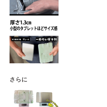
届け予
定日に
なって
も商品
が届か
ない場
合は
キャン
プファ
イヤー
のメッ
セージ
よりご
連絡く
ださ
い。
さらに