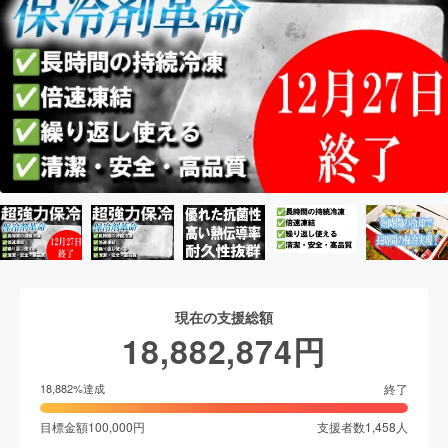
現在の支援総額
18,882,874
円
終了
18,882
%達成
目標金額
100,000
円
支援者数
1,458
人