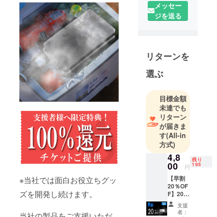
メッセー
のだけを。
ジを送る
私たちはそ
んな信念の
もと、日々
リターンを
おもしろく
て役に立つ
選ぶ
商品の企
画・開発に
目標金額
挑んでいま
未達でも
す。
リターン
が届きま
す
(All-in
「面白い」
方式)
「便利」
4,8
「欲しかっ
残り
00
195
た！」と感
円
じていただ
【早割
※当社では面白お役立ちグッ
20％OF
けるような
ズを開発し続けます。
F】200
アイテム
名限定
支援
KINKIN
を、これか
者：
当社の製品をご支援いただ
-PLATE