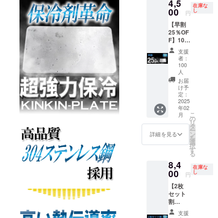
4,5
■KINKI
帰り等
になっ
す。 ※
在庫な
ん。お
うご注意く
N
00
でクー
し
ており
円
製造状
届け予
board（
ラー
ださい。
ます
況によ
定日に
【早割
定価
ボック
が、毎
り出荷
なって
25％OF
6,000
スや発
月月末
時期が
も商品
F】100
円）×
●返送時の対
泡スチ
締めで
遅れる
が届か
名限定
16枚
ロール
翌月に
支援
応について
場合が
ない場
KINKIN
BBQ（
の箱に
者：
配送処
ござい
合は
商品が返送
board1
バーベ
入れて
100
理をし
ます。
キャン
枚 定価
キュー
人
お使い
された際、
ていき
※商品代
プファ
6,000円
）、ピ
くださ
お届
ます。
を安く
弊社からの
イヤー
→4,500
クニッ
け予
い。
配送処
する為
のメッ
円
定：
個別連絡は
ク、ア
【配送
理後、
に工数
セージ
2025
（税・
ウトド
時期】
行っており
早くて
削減を
よりご
年02
送料
ア、
CAMPF
１５
こ
してお
月
連絡く
ません。
込）
の
キャン
IREの仕
日、遅
リ
り、出
ださ
■KINKI
タ
プ、生
返送に心当
様上お
くて４
ー
荷連絡
い。
N
ン
ものの
詳細を見る
届け月
５日程
たりのある
を
は致し
board（
選
お持ち
はクラ
お届け
択
ませ
方は、お手
定価
す
帰り等
ファン
までか
る
ん。お
6,000
でクー
終了後
数ですがご
かりま
届け予
8,4
円）× 1
ラー
になっ
在庫な
す。 ※
定日に
自身でご連
00
枚
し
ボック
ており
円
製造状
なって
BBQ（
絡いただき
スや発
ます
況によ
も商品
【2枚
バーベ
泡スチ
が、毎
ますようお
り出荷
が届か
セット
キュー
ロール
月月末
時期が
ない場
割
願いいたし
）、ピ
の箱に
締めで
遅れる
合は
30％OF
クニッ
入れて
ます。ご連
翌月に
支援
場合が
キャン
F】100