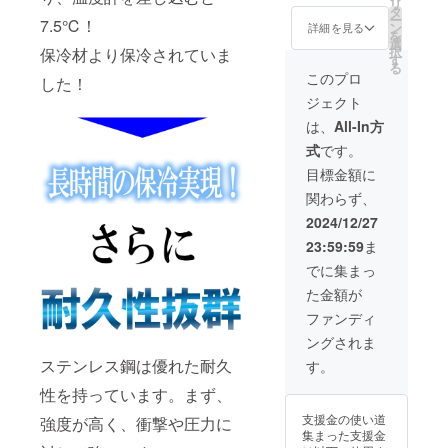
ファン
リ
までか
は致し
（税・
タ
プ、生
終了後
ー
かりま
7.5℃！
ませ
送料
ン
詳細を見る
ものの
になっ
を
す。 ※
ん。お
込）
選
お持ち
ており
択
保冷材より保冷されていま
製造状
届け予
■KINKI
す
帰り等
ます
る
況によ
定日に
N
このプロ
でクー
した！
が、毎
り出荷
なって
board（
ラー
月月末
ジェクト
時期が
も商品
定価
ボック
締めで
遅れる
が届か
6,000
は、
All-In方
スや発
翌月に
場合が
ない場
円）× 8
泡スチ
配送処
式
です。
ござい
合は
枚
ロール
理をし
ます。
キャン
BBQ（
目標金額に
の箱に
ていき
※商品代
プファ
バーベ
入れて
ます。
関わらず、
を安く
イヤー
キュー
お使い
配送処
する為
のメッ
）、ピ
2024/12/27
くださ
理後、
に工数
セージ
クニッ
い。
早くて
23:59:59
ま
削減を
よりご
ク、ア
【配送
１５
してお
連絡く
ウトド
でに集まっ
時期】
日、遅
り、出
ださ
ア、
CAMPF
くて４
た金額が
荷連絡
い。
キャン
IREの仕
５日程
は致し
プ、生
ファンディ
様上お
お届け
ませ
ものの
届け月
までか
ングされま
ん。お
お持ち
はクラ
かりま
届け予
帰り等
ステンレス鋼は優れた耐久
す。
ファン
す。 ※
定日に
でクー
終了後
製造状
なって
性を持っています。まず、
ラー
になっ
況によ
も商品
ボック
ており
り出荷
支援金の使い道
強度が高く、衝撃や圧力に
が届か
スや発
ます
時期が
集まった支援金
ない場
泡スチ
が、毎