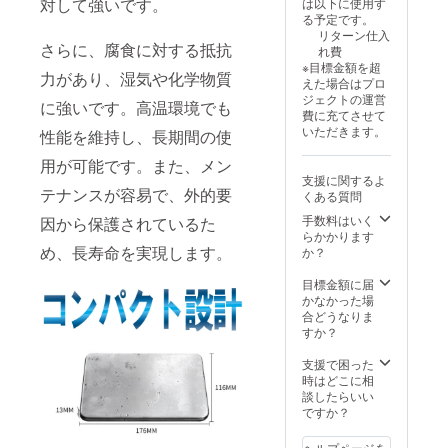
遅れる
対して強いです。
は以下に使用す
合は
ロール
月月末
場合が
る予定です。
キャン
の箱に
締めで
ござい
リターン仕入
プファ
入れて
翌月に
さらに、腐食に対する抵抗
ます。
れ費
イヤー
お使い
配送処
※商品代
※目標金額を超
のメッ
くださ
力があり、湿気や化学物質
理をし
を安く
えた場合はプロ
セージ
い。
ていき
する為
ジェクトの運営
よりご
に強いです。高温環境でも
【配送
ます。
に工数
費に充てさせて
連絡く
時期】
配送処
削減を
いただきます。
ださ
性能を維持し、長期間の使
CAMPF
理後、
してお
い。
IREの仕
早くて
り、出
用が可能です。また、メン
様上お
１５
荷連絡
支援に関するよ
届け月
日、遅
テナンスが容易で、外的要
は致し
くある質問
はクラ
くて４
ませ
ファン
手数料はいく
因から保護されているた
５日程
ん。お
終了後
らかかります
お届け
届け予
になっ
め、長寿命を実現します。
か？
までか
定日に
ており
かりま
なって
ます
目標金額に届
す。 ※
も商品
が、毎
かなかった場
製造状
が届か
月月末
合どうなりま
況によ
ない場
締めで
すか？
り出荷
合は
翌月に
時期が
キャン
配送処
支援で困った
遅れる
プファ
理をし
時はどこに相
場合が
イヤー
ていき
談したらいい
ござい
のメッ
ます。
ですか？
ます。
セージ
配送処
※商品代
よりご
理後、
を安く
ヘルプページを