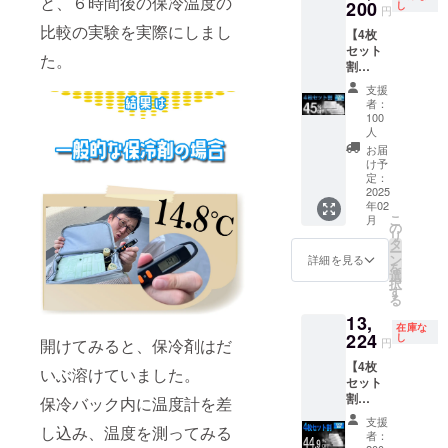
と、６時間後の保冷温度の
ござい
も商品
200
定価
し
ボック
円
締めで
申し上げま
ます。
が届か
6,000
スや発
比較の実験を実際にしまし
翌月に
※商品代
【4枚
ない場
円）× 3
す。
泡スチ
配送処
を安く
セット
合は
枚
ロール
た。
理をし
する為
割
キャン
BBQ（
の箱に
ていき
に工数
45％OF
●プロジェク
プファ
バーベ
入れて
支援
ます。
削減を
F】100
イヤー
キュー
者：
ト情報や限
お使い
配送処
してお
名限定
のメッ
）、ピ
100
くださ
理後、
定クーポ
り、出
KINKIN
セージ
人
クニッ
い。
早くて
荷連絡
board4
よりご
ン、100％還
ク、ア
お届
【配送
１５
は致し
枚 定価
連絡く
け予
ウトド
時期】
元キャン
日、遅
ませ
24,000
定：
ださ
ア、
CAMPF
くて４
2025
ペーン情報
ん。お
円
い。
キャン
IREの仕
５日程
年02
届け予
→13,20
プ、生
を読者限定
様上お
こ
月
お届け
定日に
0円
の
ものの
届け月
リ
で配信中！
までか
なって
（税・
タ
お持ち
はクラ
ー
かりま
も商品
送料
ン
詳細を見る
帰り等
ファン
を
す。 ※
が届か
込）
選
でクー
終了後
択
製造状
ない場
■KINKI
す
ラー
になっ
る
況によ
合は
N
ボック
ており
り出荷
13,
キャン
board（
スや発
在庫な
ます
時期が
224
プファ
定価
し
泡スチ
開けてみると、保冷剤はだ
円
が、毎
遅れる
イヤー
6,000
ロール
月月末
場合が
【4枚
のメッ
円）× 4
いぶ溶けていました。
の箱に
締めで
ござい
セット
セージ
枚
入れて
翌月に
ます。
割
保冷バック内に温度計を差
よりご
BBQ（
お使い
配送処
※商品代
44.9％O
連絡く
バーベ
くださ
支援
理をし
し込み、温度を測ってみる
を安く
FF】
ださ
キュー
者：
い。
ていき
する為
200名限