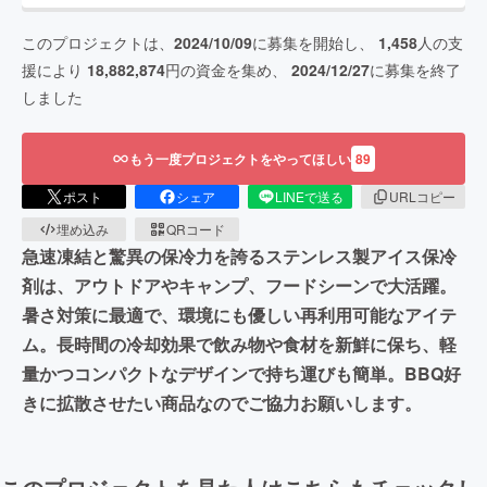
このプロジェクトは、
2024/10/09
に募集を開始し、
1,458
人の支
援により
18,882,874
円の資金を集め、
2024/12/27
に募集を終了
しました
もう一度プロジェクトをやってほしい
89
ポスト
シェア
LINEで送る
URLコピー
埋め込み
QRコード
急速凍結と驚異の保冷力を誇るステンレス製アイス保冷
剤は、アウトドアやキャンプ、フードシーンで大活躍。
暑さ対策に最適で、環境にも優しい再利用可能なアイテ
ム。長時間の冷却効果で飲み物や食材を新鮮に保ち、軽
量かつコンパクトなデザインで持ち運びも簡単。BBQ好
きに拡散させたい商品なのでご協力お願いします。