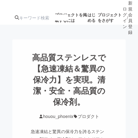
新
ロ
規
グ
会
プロジェクトを掲
はじ
プロジェクト
/
載するには
める
をさがす
イ
員
ン
登
録
人気のプロ
注目のリ
注目の新着プロ
募集終了が近いプ
もうすぐ公開
高品質ステンレスで
ジェクト
ターン
ジェクト
ロジェクト
されます
【急速凍結＆驚異の
保冷力】を実現。清
アート・写真
音楽
潔・安全・高品質の
テクノロジー・ガジェット
保冷剤。
ゲーム・サ
映像・映画
書籍・雑誌
houou_phoenix
プロダクト
急速凍結と驚異の保冷力を誇るステン
ビジネス・起業
チャレンジ