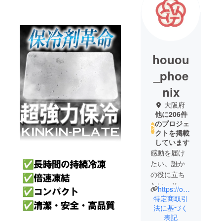
houou
_phoe
nix
大阪府
他に206件
のプロジェ
クトを掲載
しています
感動を届け
たい。誰か
の役に立ち
たい。そし
https://our-product.com/fm/31566/zbfGwgws
て、心から
特定商取引
「欲しい」
法に基づく
表記
と思えるも