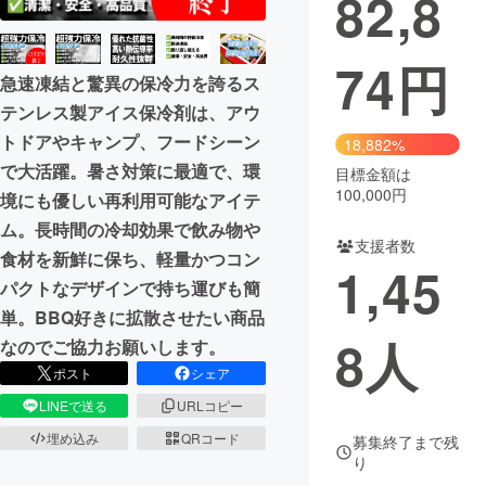
82,8
74
円
急速凍結と驚異の保冷力を誇るス
テンレス製アイス保冷剤は、アウ
トドアやキャンプ、フードシーン
18,882%
で大活躍。暑さ対策に最適で、環
目標金額は
100,000円
境にも優しい再利用可能なアイテ
ム。長時間の冷却効果で飲み物や
支援者数
食材を新鮮に保ち、軽量かつコン
1,45
パクトなデザインで持ち運びも簡
単。BBQ好きに拡散させたい商品
8
人
なのでご協力お願いします。
ポスト
シェア
LINEで送る
URLコピー
埋め込み
QRコード
募集終了まで残
り