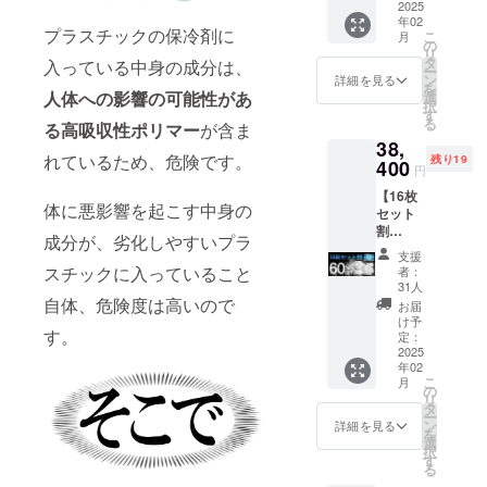
び送料（合
8枚 定
2025
ク、ア
CAMPF
理後、
り、出
年02
価
ウトド
計1,500円・
IREの仕
早くて
プラスチックの保冷剤に
荷連絡
こ
月
48,000
の
ア、
様上お
１５
は致し
税込）をご
リ
円
タ
キャン
入っている中身の成分は、
届け月
日、遅
ませ
ー
→24,04
負担いただ
ン
プ、生
詳細を見る
はクラ
くて４
ん。お
を
8円
人体への影響の可能性があ
選
ものの
ファン
きます。
５日程
届け予
択
（税・
す
お持ち
終了後
お届け
定日に
る
る高吸収性ポリマー
が含ま
送料
帰り等
になっ
までか
なって
38,
込）
●ご住所の誤
でクー
ており
かりま
も商品
れているため、危険です。
残り19
■KINKI
400
ラー
ます
円
す。 ※
入力につい
が届か
N-
ボック
が、毎
製造状
ない場
【16枚
て<
PLATE
スや発
月月末
況によ
体に悪影響を起こす中身の
合は
セット
（定価
泡スチ
ご支援時に
締めで
り出荷
キャン
割
6,000
ロール
翌月に
成分が、劣化しやすいプラ
時期が
プファ
ご登録いた
60％OF
円）× 8
の箱に
配送処
支援
遅れる
イヤー
F】50名
枚
だいたご住
スチックに入っていること
入れて
者：
理をし
場合が
のメッ
限定
BBQ（
31人
お使い
ていき
所に誤りが
ござい
セージ
KINKIN
バーベ
自体、危険度は高いので
くださ
お届
ます。
ます。
よりご
あり返送さ
board1
キュー
け予
い。
配送処
※商品代
連絡く
す。
6枚 定
）、ピ
定：
れた場合
【配送
理後、
を安く
ださ
価
2025
クニッ
時期】
早くて
する為
も、再送費
い。
年02
96,000
ク、ア
CAMPF
１５
に工数
こ
月
円
用をご負担
ウトド
の
IREの仕
日、遅
削減を
リ
→38,40
ア、
タ
様上お
いただきま
くて４
してお
ー
0円
キャン
ン
詳細を見る
届け月
５日程
り、出
を
す。入力内
（税・
プ、生
選
はクラ
お届け
荷連絡
択
送料
ものの
容にお間違
す
ファン
までか
は致し
る
込）
お持ち
終了後
かりま
いがないよ
ませ