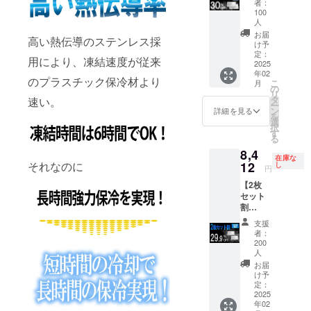
ク、ア
お使い
者：
配送処
ござい
絡をいただ
プファ
名限定
ウトド
100
くださ
理をし
ます。
イヤー
KINKIN
人
き次第、再
ア、
い。
ていき
※商品代
のメッ
board2
キャン
お届
【配送
ます。
配送のお手
高い熱伝導のステンレス採
を安く
セージ
枚 定価
け予
プ、生
時期】
配送処
する為
よりご
続きをいた
12,000
定：
ものの
CAMPF
理後、
用により、凍結速度が従来
に工数
連絡く
2025
円
お持ち
します。
IREの仕
早くて
削減を
年02
ださ
→8,400
帰り等
のプラスチック保冷材より
様上お
１５
こ
月
してお
い。
円
の
でクー
届け月
日、遅
リ
り、出
（税・
●ご連絡や対
タ
速い。
ラー
はクラ
くて４
ー
荷連絡
送料
ン
詳細を見る
ボック
ファン
応に関して
５日程
を
は致し
込）
選
スや発
終了後
お届け
択
ませ
弊社では、
■KINKI
す
泡スチ
になっ
までか
る
ん。お
N
CAMPFIRE
ロール
ており
かりま
届け予
8,4
board（
の箱に
ます
在庫な
す。 ※
が定める
定日に
12
それなのに
定価
し
入れて
円
が、毎
製造状
なって
「カスタ
6,000
お使い
月月末
況によ
も商品
【2枚
円）× 2
くださ
マーハラス
締めで
り出荷
が届か
セット
枚
い。
翌月に
時期が
メントに関
ない場
割
BBQ（
【配送
配送処
遅れる
合は
29.9％O
バーベ
する方針
時期】
支援
理をし
場合が
キャン
FF】
キュー
者：
CAMPF
ていき
https://camp-
ござい
プファ
200名限
）、ピ
200
IREの仕
ます。
ます。
イヤー
定
fire.jp/custo
人
クニッ
様上お
配送処
※商品代
のメッ
KINKIN
ク、ア
お届
mer-
届け月
理後、
を安く
セージ
-
け予
ウトド
はクラ
早くて
する為
harassment
よりご
PLATE2
定：
ア、
ファン
１５
に工数
2025
連絡く
枚 定価
）」に基づ
キャン
終了後
日、遅
削減を
年02
ださ
12,000
プ、生