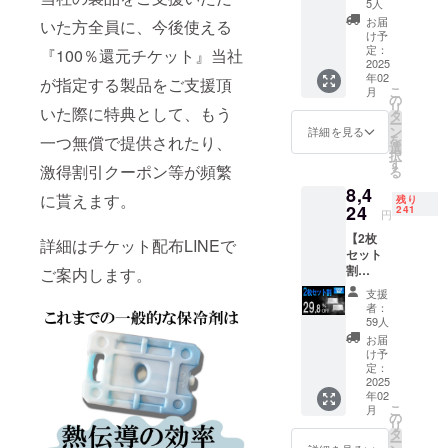
5人
らもお届け
1枚 定
お届
いた方全員に、今後使える
してまいり
価6,000
け予
円
定：
ます。
『100％還元チケット』当社
→4,800
2025
年02
円
が指定する製品をご支援頂
こ
月
新商品やお
（税・
の
リ
いた際に特典として、もう
送料
タ
得情報は、
ー
込）
ン
詳細を見る
LINE公式ア
を
一つ無償で提供されたり、
■KINKI
選
択
N-
カウントで
す
激得割引クーポン等が頻繁
る
PLATE
随時ご案内
8,4
（定価
に貰えます。
残り
中！
6,000
24
241
円
円）× 1
ぜひこの機
【2枚
枚
詳細はチケット配布LINEで
会にお友達
セット
BBQ（
割
登録をお願
バーベ
ご案内します。
29.8％O
キュー
いいたしま
支援
FF】
）、ピ
者：
す。
300名限
クニッ
59人
定
ク、ア
お届
KINKIN
ウトド
け予
-
ア、
定：
【当社規約
PLATE2
2025
キャン
年02
枚 定価
プ、生
とご案内事
こ
月
12,000
ものの
の
項】
リ
円
お持ち
タ
ー
→8,424
●キャンセル
帰り等