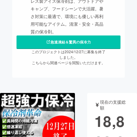
レス製アイス保冷剤は、アウトドアや
キャンプ、フードシーンで大活躍。暑
まちづくり・地域活性化
さ対策に最適で、環境にも優しい再利
用可能なアイテム。清潔・安全・高品
CAMPFIRE for Social Good
CAMPFIRE Creation
質の保冷剤。
CAMPFIREふるさと納税
machi-ya
コミュニティ
急速凍結＆驚異の保冷力
このプロジェクトは2024/12/27に募集を終了
しました。
こちらから関連ページを閲覧いただけます。
現在の支援総
額
18,8