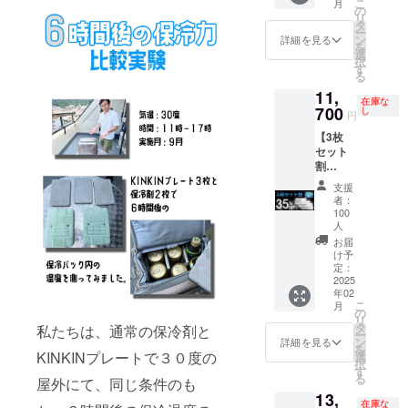
になっ
き、すべて
こ
くて４
月
してお
い。
円
の
ものの
ており
リ
５日程
り、出
のご支援者
→8,412
タ
お持ち
ます
ー
お届け
荷連絡
円
ン
詳細を見る
帰り等
様と誠実に
が、毎
を
までか
は致し
（税・
選
でクー
月月末
択
かりま
向き合って
ませ
送料
す
ラー
締めで
る
す。 ※
ん。お
込）
おります。
ボック
翌月に
製造状
届け予
11,
■KINKI
スや発
過度な要求
在庫な
配送処
況によ
定日に
700
N-
し
泡スチ
円
理をし
り出荷
なって
や威圧的な
PLATE
ロール
ていき
時期が
も商品
【3枚
（定価
言動など、
の箱に
ます。
遅れる
が届か
セット
6,000
入れて
配送処
正常なコ
場合が
ない場
割
円）× 2
お使い
理後、
ござい
合は
35％OF
ミュニケー
枚
くださ
支援
早くて
ます。
キャン
F】100
BBQ（
者：
い。
ションを妨
１５
※商品代
プファ
名限定
バーベ
100
【配送
日、遅
を安く
げる行為が
イヤー
KINKIN
人
キュー
時期】
くて４
する為
のメッ
board3
）、ピ
お届
確認された
CAMPF
５日程
に工数
セージ
枚 定価
け予
クニッ
IREの仕
場合は、対
お届け
削減を
よりご
18,000
定：
ク、ア
様上お
までか
してお
2025
連絡く
円
応をお断り
ウトド
届け月
かりま
年02
り、出
ださ
→11,70
ア、
させていた
はクラ
こ
月
す。 ※
荷連絡
い。
0円
の
キャン
ファン
リ
製造状
だくことが
は致し
（税・
タ
私たちは、通常の保冷剤と
プ、生
終了後
ー
況によ
ませ
送料
ン
詳細を見る
ございま
ものの
になっ
を
り出荷
ん。お
込）
KINKINプレートで３０度の
選
お持ち
ており
す。何卒ご
択
時期が
届け予
■KINKI
す
帰り等
ます
る
遅れる
屋外にて、同じ条件のも
定日に
理解とご協
N
でクー
が、毎
場合が
13,
なって
board（
ラー
力をお願い
在庫な
月月末