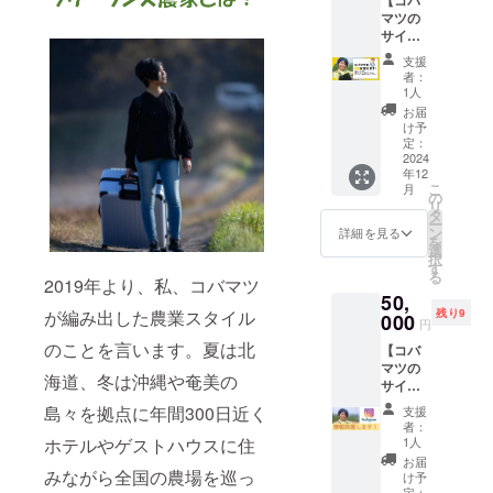
たい人
アドレ
家さん
をしま
気候も
【量】
とも
かしべ
りま
マツの
向け！
スに送
直々の
す！農
あり、
2kg
に、旨
つ珈琲
す。
サイン
コバマ
信させ
畑ガイ
産物の
味も本
【品
味、食
200ml×
入り書
ツ行き
ていた
ド付！
お土産
島とは
支援
種】南
味、食
5個 な
籍1冊×
つけの
だきま
夜は石
付で
者：
違いま
高梅 特
感にも
かしべ
番外編
地域、
す。
垣島の
1人
す。 ※
す。 超
徴：肉
こだわ
つプレ
推し農
農家さ
④こち
生産者
支援者
お届
絶希少
厚で果
りを
ミアム
家電子
んに一
らは任
さん達
け予
様ご自
価値が
肉が柔
持って
NA2
冊子×コ
緒にい
定：
意にな
と楽し
身で現
高い国
らかい
いま
200ml×
バマツ
2024
きま
りま
く交流
地まで
産パイ
「南高
す。 ▼
5個 ケ
年12
を1時間
しょ
す。支
して石
来てい
ン。コ
梅」
こ
リター
月
フィア
使
う！ 農
の
援時に
垣島の
ただ
バマツ
は、梅
リ
ンにつ
オーレ
う！】
作業だ
タ
アカウ
農業を
き、現
も収穫
の中で
ー
いて確
150ml×
サシご
けじゃ
ン
ントを
満喫し
詳細を見る
地集
したて
も高級
を
認事項
4個 な
飯、企
なく
選
お教え
ましょ
合、現
のパイ
品種と
択
▼ ※③
かしべ
画・ア
て、地
す
下さ
う！ 石
地解散
ンを食
して知
る
の発刊
つヨー
イディ
2019年より、私、コバマツ
域の案
い。
垣島パ
になり
べたと
られて
は１月
グルト
50,
アの壁
内や、
※⑤は
インの
ます。
きは
いま
中の予
100g×4
残り9
が編み出した農業スタイル
打
000
現地で
2025年
収穫体
※及び現
円
ビック
す。 南
定で
個 ▼リ
ち、、
の交流
1月～2
験！夜
地の交
リ！！
高梅の
のことを言います。夏は北
す。ご
ターン
【コバ
、など
や農家
月の発
は生産
通宿泊
芯まで
青梅は
希望の
につい
マツの
など、
さんと
送にな
者交流
費は実
甘い！
海道、冬は沖縄や奄美の
熟成す
メール
ての確
サイン
コバマ
の距離
りま
会を楽
費にな
この感
るとウ
アドレ
認事項
入り書
ツを１
感バグ
す。
しみま
島々を拠点に年間300日近く
りま
支援
動を皆
グイス
スに送
▼ ※③
籍1冊×
時間好
らせま
しょ
者：
す。 〇
さんに
色にな
信さ せ
こちら
番外編
きに
すw 期
1人
ホテルやゲストハウスに住
う！ 〇
リター
も味
り、頭
ていた
は任意
推し農
使って
間は令
リター
お届
ン〇 ①
わって
の産毛
だきま
になり
家電子
みながら全国の農場を巡っ
くださ
和６年1
け予
ン〇 ①
コバマ
ほしい
が抜
す。 ④
ます。
冊子×あ
い！ 〇
定：