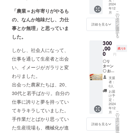
皆で楽
りま
予定で
手作
物、
バマツ
グルー
「フ
ン本20
2024
認事項
しく農
す。支
す。ご
り、推
年12
サービ
手作
プにご
リーラ
冊 ②ク
▼ ※③
業トー
「農業＝お年寄りがやるも
援時に
希望の
し農家
こ
月
スにつ
り、推
招待し
ンス農
ローズ
の発刊
の
クをし
アカウ
メール
電子冊
リ
いて情
し農家
ます！
家の働
ドな
の、なんか地味だし、力仕
は１月
タ
ましょ
ントを
アドレ
子 ④ク
ー
報発信
電子冊
もち
き方と
facebo
中の予
ン
う！）
詳細を見る
お教え
スに送
ローズ
を
事とか無理」と思っていま
しま
子 （本
ろん、
は」20
okグ
定で
選
⑤コバ
下さい
信させ
ドの
択
す！ ▼
には登
皆さん
冊 ②お
ループ
す。ご
す
マツと
※⑤現地
ていた
LINEグ
る
した。
リター
場しな
からも
礼の
（or
希望の
行く！
までの
だきま
ルー
300
ンにつ
い生産
情報発
メッ
LINE）
メール
援農体
交通
す。
プ、
いての
者や、
信が可
セージ
にご招
,00
アドレ
験！ ▼
費、宿
残り5
※④こち
しかし、社会人になって、
OR
確認事
農業
能で
③番外
待 （コ
スに送
0
リター
泊費は
らは任
円
FBグ
項▼
ニュー
す！皆
編！コ
バマツ
信させ
ンの確
仕事を通して生産者と出会
ご自身
意にな
ループ
※③は任
スを特
で楽し
バマツ
が作
〇リ
ていた
認事項
で手配
りま
にご招
意にな
集した
く農業
手作
る、農
ターン
だきま
い、イメージがガラリと変
▼ 援農
いただ
す。支
待！ ⑤
りま
コバマ
トーク
り、推
業情報
〇 お名
す。
地や日
き、現
援時に
石垣島
わりました。
す。参
ツ手作
をしま
し農家
を交換
前/社名
※④こち
数につ
地集
アカウ
支援
のてぃ
加ご希
り電子
しょ
電子冊
できる
+ ロゴ
らは任
いてリ
合、現
者：
ントを
だぬ
出会った農家たちは、20、
望の方
雑誌！
う！）
子 （本
クロー
を掲載
意にな
ターン
0人
地解散
お教え
ふぁー
はアカ
をお届
③番外
には登
ズドの
します
りま
お申込
になり
お届
下さい
30代と若手ばかり。自分の
むのボ
ウント
けいた
編手作
場しな
グルー
（大）
す。支
み前に
け予
ます。
※⑤は
ゴール
をお教
しま
り電子
い生産
プにご
①コバ
援時に
定：
お問合
リ
仕事に誇りと夢を持ってい
2024年
パイン
え下さ
す！）
冊子
者や、
招待し
マツサ
2024
アカウ
せ下さ
ターン
12月
ORピー
年12
い。
④ク
（本に
農業
ます！
イン本
ントを
てキラキラしていました。
い。
には現
16、17
チパイ
こ
月
※④の発
ローズ
は登場
ニュー
もち
30冊 ②
お教え
の
※③の発
地まで
日の実
ン２
リ
刊は１
ドの
しない
スを特
ろん、
クロー
手作業だとばかり思ってい
下さ
タ
刊は1月
の交通
施にな
kg（ど
ー
月中の
LINEグ
生産者
集した
皆さん
ズドな
い。
ン
中の予
詳細を見る
費、現
りま
ちらか
を
た生産現場も、機械化が進
予定で
ルー
や、農
コバマ
からも
facebo
※⑤は支
選
定で
地での
す。
お選び
択
す。ご
プ、
業
ツ手作
情報発
okグ
援者様