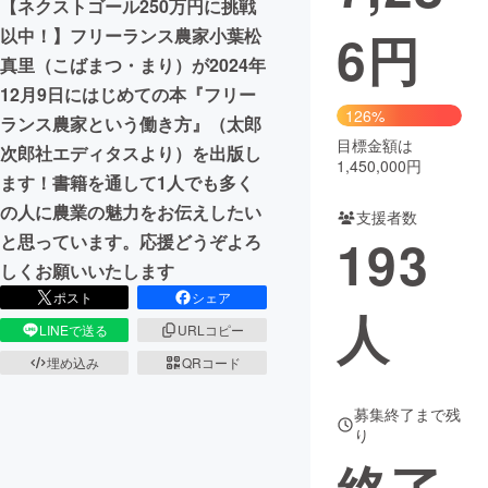
【ネクストゴール250万円に挑戦
6
円
以中！】フリーランス農家小葉松
まちづくり・地域活性化
真里（こばまつ・まり）が2024年
12月9日にはじめての本『フリー
CAMPFIRE for Social Good
CAMPFIRE Creation
126%
ランス農家という働き方』（太郎
CAMPFIREふるさと納税
machi-ya
コミュニティ
目標金額は
次郎社エディタスより）を出版し
1,450,000円
ます！書籍を通して1人でも多く
の人に農業の魅力をお伝えしたい
支援者数
193
と思っています。応援どうぞよろ
しくお願いいたします
ポスト
シェア
人
LINEで送る
URLコピー
埋め込み
QRコード
募集終了まで残
り