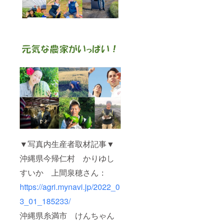
▼写真内生産者取材記事▼
沖縄県今帰仁村 かりゆし
すいか 上間泉穂さん：
https://agri.mynavi.jp/2022_0
3_01_185233/
沖縄県糸満市 けんちゃん