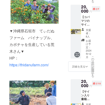
ループ
糖！一
る
「極上
ターン
バマツ
ズドの
し、ゆ
にご招
本一本
の甘み
20,
〇 ①コ
手作
グルー
めぴり
待！
手作業
と旨
残り7
バマツ
000
り、推
プにご
か、お
円
（コバ
で収穫
み」は
サイン
し農家
招待し
ぼろづ
マツが
して、
まさに
【コバ
入り
電子冊
ます！
き い
作る、
おじい
『プレ
マツの
「フ
子 （本
もちろ
づれか
農業情
の代か
ミア
サイン
リーラ
には登
ん、皆
１つお
報を交
らつ
ム』の
入り書
ンス農
場しな
さんか
選び下
支援
▼沖縄県石垣市 てぃだぬ
換でき
かって
名にふ
籍1冊×
家の働
い生産
らも情
者：
さい）
るク
いる絞
さわし
番外編
き方と
者や、
8人
報発信
ファーム パイナップル、
【量】
ローズ
り機で
い味わ
推し農
は」1冊
農業
が可能
お届
２kg
ドのグ
一本一
い！ ▼
家電子
②お礼
カボチャを生産している荒
ニュー
け予
です！
【特
ループ
本黒糖
リター
冊子×
のメッ
定：
スを特
皆で楽
徴】北
にご招
を絞
ンにつ
コバマ
2024
木さん▼
セージ
集した
しく農
海道旭
待しま
り、今
いての
年12
ツも感
③番外
コバマ
業トー
川市東
す！
こ
ではほ
月
HP：
確認事
動した
編！コ
の
ツ手作
クをし
鷹栖の
もちろ
リ
とんど
項▼
美味し
バマツ
タ
り電子
ましょ
農業生
ん、皆
https://thidanufarm.com/
ー
やって
※③こち
さ！！
手作
ン
雑誌！
詳細を見る
う！ ④
産法
さんか
を
いる人
らは任
石垣島
り、推
選
をお届
番外
人 旬
らも情
択
がいな
意にな
産パイ
し農家
す
けいた
編！コ
喜野恵
報発信
る
いまき
りま
ナップ
電子冊
しま
バマツ
の中島
が可能
炊きで
す。支
20,
ル２
子 （本
す！）
手作
農園さ
です！
黒糖を
援時に
残り10
kg！ ボ
000
には登
④ク
り、推
円
んのお
皆で楽
煮詰め
アカウ
ゴール
場しな
ローズ
し農家
米！旭
しく農
る。さ
ントを
【サイ
パイン
い生産
ドの
電子冊
川の地
業トー
らに、
お教え
ン入り
orピー
者や、
LINEグ
子 ⑤北
域を囲
クをし
手作り
下さ
書籍１
チパイ
農業
ルー
海道中
む大雪
ましょ
で黒糖
い。
冊×番外
ン！】
ニュー
プ、
標津町
支援
山（た