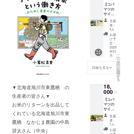
なたの
④ク
り、推
【コバ
か、お
農場や
ローズ
し農家
マツの
ぼろづ
地域の
ドの
電子冊
サイン
き い
お悩み
LINEグ
子 ⑤川
入り書
づれか
もヒア
ルー
添農園
支援
籍1冊×
２
リング
プ、
者：
のコー
番外編
kg）】
して一
4人
OR
ンスー
推し農
①コバ
緒に課
FBグ
お届
プ×３
家電子
マツサ
題解決
け予
ループ
袋！ ▼
冊子×北
イン入
定：
や企画
にご招
コーン
海道中
2025
り「フ
を考え
待！ ⑤
スープ
年01
標津町
リーラ
ます！
沖縄県
につい
こ
月
乳製品
ンス農
の
①コバ
宜野座
て▼ 農
リ
セット
家の働
タ
マツサ
村 渡
園から
ー
（お写
き方と
ン
イン入
詳細を見る
久地さ
加工場
を
真の中
は」１
選
り「フ
んの
へ直接
択
から５
冊 ②お
す
リーラ
情熱黒
運ばれ
る
点ほど
礼の
ンス農
糖！
る糖度
18,
お送り
メッ
▼北海道旭川市東鷹栖 の
家の働
300g
１８度
させて
000
セージ
き方と
【産
円
越えの
いただ
生産者の皆さん▼
③番外
は」2冊
地】沖
ゴール
【コバ
きま
編！コ
②お礼
縄県宜
ドラッ
お米のリターンを出品して
マツの
す）】
バマツ
のメッ
野座村
シュを
サイン
〇リ
手作
セージ
【原材
ペース
くれている北海道旭川市東
入り書
ターン
り、推
③番外
料名】
支援
ト状に
籍1冊×
〇 ①コ
し農家
編！コ
者：
サトウ
鷹栖 なかじま農園の中島
し、 そ
番外編
バマツ
電子冊
7人
バマツ
キビ
こへ牛
推し農
サイン
子 ④ク
手作
お届
奨太さん（中央）
【量】
乳と少
家電子
入り
ローズ
け予