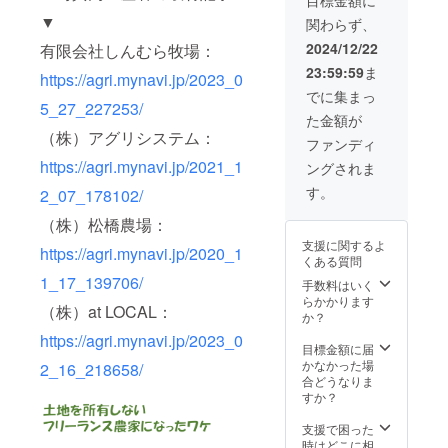
ればと
お教え
ループ
クをし
希望の
待しま
集した
をしま
思いま
▼
関わらず、
下さ
にご招
ましょ
メール
す！
コバマ
しょ
す。 ※
い。
待！
う！）
アドレ
もちろ
ツ手作
う！）
2024/12/22
有限会社しんむら牧場：
本プロ
※⑤は
（コバ
⑤推し
スに送
ん、皆
り電子
③御社
ジェク
23:59:59
ま
2025年
マツが
https://agri.mynavi.jp/2023_0
農家交
信させ
さんか
雑
の取り
トを利
4月～8
作る、
流体験
ていた
らも情
誌！）
組みを
でに集まっ
用し
月の発
5_27_227253/
農業情
※支援者
だきま
報発信
⑤コバ
コバマ
て、プ
た金額が
送にな
報を交
様と生
す。
が可能
マツを2
ツの
ロジェ
（株）アグリシステム：
りま
換でき
産者と
※④こち
です！
時間好
SNSで
ファンディ
クト
す。天
るク
日程、
らは任
皆で楽
きに使
配信し
オー
https://agri.mynavi.jp/2021_1
ングされま
候や作
ローズ
内容調
意にな
しく農
えま
ます！
ナーと
物の生
ドのグ
整させ
りま
業トー
す！壁
④手作
す。
2_07_178102/
第三者
育状況
ループ
ていた
す。支
クをし
打ち、
り電子
（支援
で、発
にご招
だきま
援時に
ましょ
アイ
雑誌
（株）松橋農場：
者を含
送時期
待しま
す。 ▼
アカウ
う！）
ディア
（本に
む）と
支援に関するよ
が異な
https://agri.mynavi.jp/2020_1
す！も
リター
ントを
⑤コバ
出し、
は登場
の間の
くある質問
ること
ちろ
ンの確
お教え
マツを
講演会
しない
雇用関
をご了
1_17_139706/
ん、皆
手数料はいく
認事項
下さ
講演会
などコ
生産者
係を成
承下さ
さんか
らかかります
▼ ※③
い。
に呼べ
バマツ
や、農
立させ
（株）at LOCAL：
い。
らも情
か？
の発刊
※⑤は支
る権利
をご活
業
ること
報発信
は１月
援者様
(現地ま
用くだ
ニュー
はござ
https://agri.mynavi.jp/2023_0
が可能
目標金額に届
中の予
と内
での交
さい。
スを特
いませ
です！
かなかった場
定で
容、日
通費、
▼リ
集した
2_16_218658/
ん。ま
皆で楽
合どうなりま
す。ご
程調整
宿泊費
ターン
コバマ
た、プ
しく農
すか？
希望の
させて
は別に
の確認
ツ手作
ロジェ
業トー
メール
いただ
なりま
事項▼
り電子
クト
クをし
支援で困った
アドレ
きま
す） ▼
※③の発
雑
オー
ましょ
時はどこに相
スに送
す。 ※
リター
刊は１
誌！）