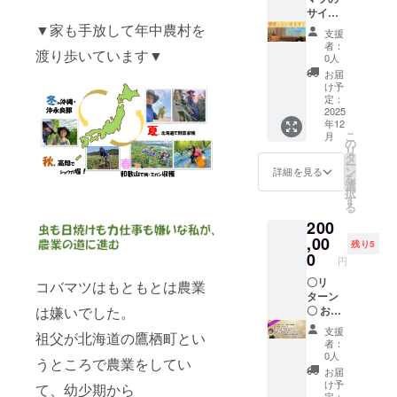
LINEグ
産者の
ループ
垣島産
⑤は
業情報
の中で
名を掲
サイン
るク
ルー
圃場見
にご招
特徴：
2025年
を交換
出てく
載しま
入り書
▼家も手放して年中農村を
ローズ
プ、
学、生
待しま
支援
柔らか
5月～6
できる
る農家
す
籍1冊×
ドのグ
OR
産者と
者：
す！
な酸味
月の発
渡り歩いています▼
クロー
さんも
（小）
番外編
ループ
FBグ
0人
交流会
もちろ
と強い
送を予
ズドの
もちろ
〇リ
推し農
にご招
ループ
費用込
お届
ん、皆
甘みが
定して
グルー
んok! ※
ターン
家電子
待しま
にご招
け予
みにな
さんか
特徴の
いま
プにご
日程調
〇 ①コ
冊子×講
す！
定：
待！
りま
らも情
パイン
す。
招待し
整させ
バマツ
演しに
2025
もちろ
（コバ
す。 ▼
報発信
です。
年12
ます！
ていた
のサイ
行きま
ん、皆
マツが
リター
が可能
〇リ
こ
月
もちろ
だきま
ン本10
す！】
さんか
の
作る、
ンの確
です！
ターン
リ
ん、皆
す 〇リ
冊 ②
コバマ
らも情
タ
農業情
認事項
皆で楽
内容〇
ー
さんか
ターン
クロー
ツがあ
報発信
ン
報を交
詳細を見る
▼ ※③
しく農
①コバ
を
らも情
〇 ①コ
ズドな
なたの
が可能
選
換でき
の発刊
業トー
マツサ
択
報発信
バマツ
facebo
町にフ
です！
す
るク
は1月中
クをし
イン入
る
が可能
サイン
okグ
リーラ
皆で楽
ローズ
の予定
ましょ
り「フ
200
です！
入り
ループ
ンス農
しく農
ドのグ
です。
う！）
リーラ
皆で楽
「フ
（or
家の働
,00
業トー
ループ
ご希望
残り5
⑤メム
ンス農
しく農
リーラ
LINE）
き方、
クをし
0
にご招
のメー
ピー交
円
家の働
業トー
ンス農
にご招
全国の
ましょ
待しま
ルアド
流会参
き方と
クをし
家の働
待 （コ
農場の
〇リ
う！）
コバマツはもともとは農業
す！
レスに
加券！
は」１
ましょ
き方と
バマツ
事例に
ターン
⑤コバ
もちろ
送信さ
▼リ
冊 ②お
う！ ⑤
は」１
が作
ついて
〇 お名
は嫌いでした。
マツを
ん、皆
せてい
ターン
礼の
コバマ
冊 ②お
る、農
話に行
前/社名
１時間
さんか
ただき
の確認
支援
メッ
祖父が北海道の鷹栖町とい
ツの
礼の
業情報
きま
+ ロゴ
自由に
らも情
ます。
者：
事項▼
セージ
SNSで
メッ
を交換
す！ ①
を掲載
使える
報発信
0人
※④こち
※③の発
③番外
うところで農業をしてい
あなた
セージ
できる
コバマ
します
権利 ▼
が可能
らは任
お届
刊は１
編！コ
の農場
③番外
クロー
ツサイ
（中）
リター
です！
け予
意にな
て、幼少期から
月中の
バマツ
や農産
編！コ
ズドの
ン入り
①サイ
ンの確
定：