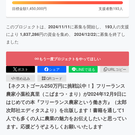
目標金額
1,450,000
円
支援者数
193
人
このプロジェクトは、
2024/11/11
に募集を開始し、
193
人の支援
により
1,837,286
円の資金を集め、
2024/12/22
に募集を終了し
ました
もう一度プロジェクトをやってほしい
ポスト
シェア
LINEで送る
URLコピー
埋め込み
QRコード
【ネクストゴール250万円に挑戦以中！】フリーランス
農家小葉松真里（こばまつ・まり）が2024年12月9日に
はじめての本『フリーランス農家という働き方』（太郎
次郎社エディタスより）を出版します！書籍を通して1
人でも多くの人に農業の魅力をお伝えしたいと思ってい
ます。応援どうぞよろしくお願いいたします