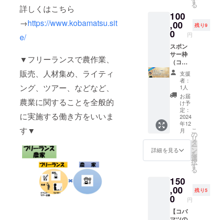
す
冊 ②お
ループ
コバマ
【量】
る
▼リ
ださ
加物等
家の働
あなた
詳しくはこちら
ニュー
礼の
にご招
ツ手作
（２～
ターン
い。
100
の食品
き方と
のため
スを特
メッ
待！ ⑤
り電子
４個
の確認
→
https://www.kobamatsu.sit
表示は
は」１
に、農
,00
集した
セージ
石垣島
残り9
雑誌！
２kg)
事項▼
お届け
冊 ②お
業体験
コバマ
0
③番外
でパイ
をお届
円
【産
e/
※③の発
商品の
礼の
を考え
ツ手作
編！コ
ナップ
けいた
地】石
刊は1月
ラベル
メッ
ます！
スポン
り電子
バマツ
ル満喫
しま
垣島産
中の予
に表記
セージ
（あな
サー枠
雑誌！
手作
ツ
す！）
▼フリーランスで農作業、
特徴：
定で
されま
③番外
たの
（コバ
をお届
り、推
アー！
④ク
桃の風
す。ご
す。 商
編！コ
行って
マツの
けいた
し農家
販売、人材集め、ライティ
参加
ローズ
支援
味あ
希望の
品開封
バマツ
みたい
活動
しま
電子冊
券。
者：
ドの
り、果
メール
前には
手作
農家さ
めっ
す！）
ング、ツアー、などなど、
子 （本
1人
※2025
LINEグ
肉が白
アドレ
必ずお
り、推
んをご
ちゃ応
④ク
には登
年6月21
お届
ルー
く甘さ
スに送
農業に関することを全般的
届けの
し農家
案内し
援す
ローズ
場しな
け予
日
プ、
と酸味
信させ
リター
電子冊
ます）
る！）
ドの
定：
い生産
（土）
OR
のバラ
ていた
に実施する働き方をいいま
ンに貼
子 ④ク
今まで
小葉松
2024
LINEグ
者や、
実施の
FBグ
ンスが
だきま
年12
付され
ローズ
出会っ
の講演
ルー
農業
石垣島
ループ
す▼
絶妙な
こ
す。
月
たラベ
ドの
てきた
や資料
プ、
の
ニュー
パイ
にご招
パイン
リ
④こち
ルや注
LINEグ
農家の
にてス
OR
タ
スを特
ナップ
待！
です。
ー
らは任
意書き
ルー
中か
ポン
FBグ
ン
集した
詳細を見る
ル満喫
（コバ
【品
を
意にな
をご確
プ、
ら、あ
サーと
ループ
選
コバマ
ツアー
マツが
種】ボ
択
りま
認くだ
OR
なたの
してお
にご招
す
ツ手作
にご参
作る、
ゴール
る
す。支
さい。
FBグ
ために
名前の
待！
り電子
加いた
農業情
パイン
援時に
150
ループ
オリジ
掲示を
（コバ
雑
だけま
報を交
【量】
アカウ
にご招
ナル農
させて
,00
マツが
誌！）
す。 現
残り5
換でき
1~2個
ントを
待！コ
業体験
いただ
作る、
0
④ク
地の収
るク
円
２kg
お教え
バマツ
を企画
きま
農業情
ローズ
穫体
ローズ
【産
下さ
が作
しま
す。 お
【コバ
報を交
ドの
験、生
ドのグ
地】石
い。
る、農
す！ 本
名前/社
マツの
換でき