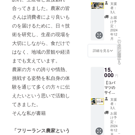
入り書
プ】 〇
らも情
希望の
支援
籍1冊×
リター
報発信
合ってきました。農家の皆
方はア
者：
番外編
ン〇 ①
が可能
3人
カウン
推し農
さんは消費者により良いも
コバマ
です！
トをお
お届
家電子
ツサイ
皆で楽
け予
教え下
のを届けるために、日々技
冊子×沖
ン入り
定：
しく農
さい
縄県宜
2024
「フ
業トー
術を研究し、生産の現場を
年12
野座
リーラ
クをし
こ
月
村 渡
ンス農
の
ましょ
大切にしながら、食だけで
リ
久地さ
家の働
タ
う！ ④
ー
んの情
き方と
ン
番外
詳細を見る
はなく、地域の景観や経済
を
熱黒
は」１
選
編！コ
択
糖！
冊 ②お
までも支えています。
す
バマツ
る
300gと
礼の
手作
15,
農家の方々の誇りや情熱、
コバマ
メッ
り、推
ツのサ
000
セー
し農家
円
挑戦する姿勢を私自身の体
イン入
ジ。 ③
電子冊
【コバ
り書
クロー
子 ▼リ
験を通じて多くの方々に伝
マツの
籍！】
ズドの
ターン
サイン
〇リ
LINEグ
につい
えたいという思いで活動し
入り書
ターン
ルー
ての確
支援
籍1冊×
〇 ①コ
プ、
てきました。
認事項
者：
番外編
バマツ
OR
3人
▼ ※③
推し農
サイン
そんな私が書籍
FBグ
こちら
お届
家電子
入り
ループ
け予
は任意
冊子×コ
「フ
定：
にご招
になり
バマツ
2024
リーラ
待！コ
ます。
「フリーランス農家という
年12
とオン
ンス農
バマツ
支援時
こ
月