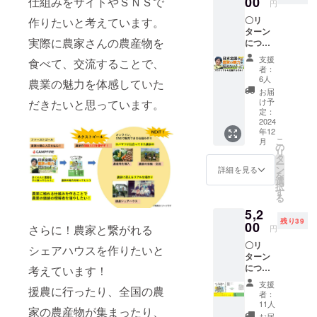
00
仕組みをサイトやＳＮＳで
円
〇リ
作りたいと考えています。
ターン
実際に農家さんの農産物を
につい
て〇
支援
食べて、交流することで、
（書籍
者：
なし）
6人
農業の魅力を体感していた
※プロ
お届
ジェク
け予
だきたいと思っています。
トをた
定：
だただ
2024
年12
応援し
こ
月
ていた
の
リ
だける
タ
ー
方のた
ン
詳細を見る
を
めのリ
選
択
ターン
す
る
になり
5,2
ます。
残り39
ご支援
00
さらに！農家と繋がれる
円
いただ
〇リ
いた資
シェアハウスを作りたいと
ターン
金で、
につい
書籍を
考えています！
て〇 ①
PRさせ
支援
援農に行ったり、全国の農
コバマ
ていた
者：
ツのサ
だき、
11人
家の農産物が集まったり、
イン入
農業の
お届