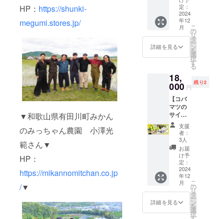
り、推
300g 特
量の塩
冊子×和
「フ
定：
HP：
https://shunki-
ドの
し農家
徴：沖
のみで
歌山県
2024
リーラ
LINEグ
電子冊
縄とい
味を整
年12
有田川
megumi.stores.jp/
ンス農
ルー
子 （本
えば黒
え、粒
こ
月
町 み
家の働
の
プ、
には登
糖！な
状の追
リ
かんの
き方と
タ
OR
場しな
んと、
いコー
ー
みっ
は」１
ン
FBグ
詳細を見る
い生産
その原
ンを加
を
ちゃん
冊 ②お
選
ループ
者や、
料とな
えて素
択
農園
礼の
す
にご招
農業
るのは
材の甘
る
ミカ
メッ
待！ ⑤
ニュー
機械も
みと旨
18,
ン ３
セージ
旬喜野
スを特
農薬も
みをそ
残り2
kg 】 〇
000
③ク
恵 お
集した
円
使わな
のまま
リター
ローズ
米（な
コバマ
いで育
閉じ込
【コバ
ン〇 ①
ドの
なつぼ
ツ手作
てた拘
めまし
マツの
コバマ
LINEグ
し、ゆ
り電子
りのサ
た。 旭
サイン
▼和歌山県有田川町みかん
ツサイ
ルー
めぴり
雑誌！
トウキ
川市の
入り書
ン入り
プ、
か、お
をお届
支援
ビ！ そ
気候と
のみっちゃん農園 小澤光
籍1冊×
「フ
OR
ぼろづ
者：
けいた
んなサ
北海道
番外編
リーラ
FBグ
3人
き い
しま
トウキ
範さん▼
川添農
推し農
ンス農
ループ
づれか
お届
す！）
ビの作
園さん
家電子
家の働
にご招
け予
２kg）
④ク
HP：
り手で
が丹精
冊子×和
き方と
定：
待！コ
【産
ローズ
あり、
込めて
歌山県
2024
は」１
バマツ
https://mikannomitchan.co.jp
地】北
ドの
黒糖職
育てた
年12
日高川
冊 ②お
が作
海道旭
LINEグ
人でも
こ
とうも
月
町 蔵
礼の
/
▼
の
る、農
川市
ルー
ある渡
リ
ろこし
光農
メッ
タ
業情報
【品
プ、
久地さ
ー
だから
園 青
セージ
ン
を交換
詳細を見る
種】お
OR
んの情
を
こそ生
梅２kg
③番外
選
できる
米（な
FBグ
熱黒
択
まれる
】 〇リ
編！コ
す
クロー
なつぼ