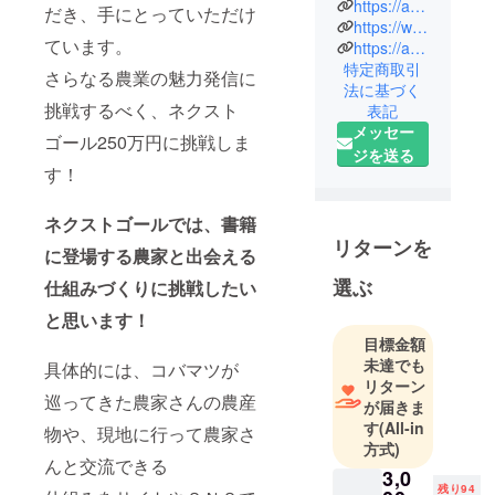
https://agri.mynavi.jp/author/kobamatsu/69i61l3.4673j0j4&FORM=ANAB01&PC=LCTS
だき、手にとっていただけ
て自分が移
https://www.instagram.com/kobamatsu_mari/
ています。
動して働く
https://agri.mynavi.jp/2020_07_01_122811/
特定商取引
フリーラン
さらなる農業の魅力発信に
法に基づく
ス農家６年
挑戦するべく、ネクスト
表記
目。新しい
メッセー
ゴール250万円に挑戦しま
農業、地方
ジを送る
との関わり
す！
方を実践し
ています。
ネクストゴールでは、書籍
リターンを
に登場する農家と出会える
選ぶ
仕組みづくりに挑戦したい
と思います！
目標金額
未達でも
具体的には、コバマツが
リターン
巡ってきた農家さんの農産
が届きま
す
(All-in
物や、現地に行って農家さ
方式)
んと交流できる
3,0
残り94