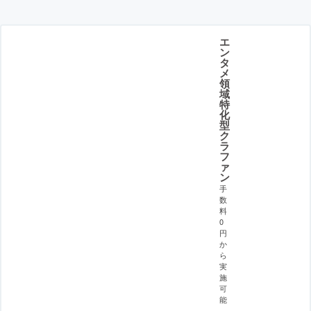
エ
ン
タ
メ
領
域
特
化
型
ク
ラ
フ
ァ
ン
手
数
料
0
円
か
ら
実
施
可
能
。