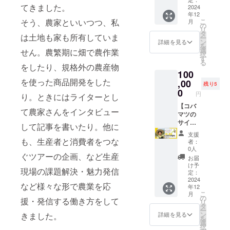
月～３
コバマ
ツサイ
です！
け、 肩
こちら
てきました。
支援時
なたの
2024
リター
月の鹿
ツサイ
ン入り
贈答用
の部分
は任意
年12
にアカ
農場PR
ン〇 ①
児島県
ン入り
「フ
にして
こ
そう、農家といいつつ、私
が張
月
になり
ウント
しま
コバマ
の
沖永良
「フ
リーラ
もいい
リ
り、こ
ます。
をお教
す！】
ツサイ
タ
部島
リーラ
ンス農
は土地も家も所有していま
くらい
ー
れが最
支援時
え下さ
人手募
ン入り
ン
詳細を見る
ンス農
家の働
の美味
を
高の状
にアカ
い。
集の記
「フ
選
せん。農繁期に畑で農作業
家の働
き方と
しさで
択
態とさ
ウント
※④の発
事や、
リーラ
す
5月
き方と
は」１
す。購
る
れてい
をお教
刊は１
小葉松
ンス農
をしたり、規格外の農産物
北海
は」１
冊 ②お
入した
ます。
え下さ
100
月中の
のSNS
家の働
道 田
冊 ②お
礼の
方、絶
藏光農
い。 ⑤
を使った商品開発をした
予定で
で農場
,00
き方と
植え
礼の
残り5
メッ
対芯捨
園の青
は2025
す。ご
のPRを
は」１
0
メッ
セージ
円
てない
梅は収
り。ときにはライターとし
年1月～
希望の
流しま
冊 ②お
セージ
③番外
でくだ
穫直後
2月の発
メール
す！ ※
【コバ
礼の
6月
③番外
編！コ
て農家さんをインタビュー
さ
に農家
送を予
アドレ
原稿や
マツの
メッ
梅収
編！コ
バマツ
い！！
から直
定して
スに送
写真素
サイン
セージ
穫 な
バマツ
して記事を書いたり。他に
手作
品種は
送する
いま
信させ
材など
入り書
③番外
ど 〇リ
手作
り、推
支援
お選び
ので、
す。作
ていた
はご提
籍1冊×
編！コ
も、生産者と消費者をつな
ターン
り、推
者：
し農家
いただ
ぎりぎ
物の生
だきま
供くだ
番外編
バマツ
〇 ①コ
0人
し農家
電子冊
けます
りまで
育状況
す。
さい。
推し農
ぐツアーの企画、など生産
手作
バマツ
電子冊
お届
子 （本
▼パイ
熟成さ
によ
※⑤は
〇リ
家電子
り、推
サイン
け予
子 ④ク
には登
ンの品
せるこ
現場の課題解決・魅力発信
り、発
2025年
ターン
冊子×コ
し農家
定：
入り
ローズ
場しな
種・
とが可
送時期
1月～2
〇 ①コ
バマツ
2024
電子冊
「フ
ドの
い生産
量・産
など様々な形で農業を応
能！最
が変更
年12
月の発
バマツ
とふた
子 （本
リーラ
LINEグ
者や、
地▼
こ
高の状
月
になる
送にな
サイン
りで行
には登
の
ンス農
ルー
援・発信する働き方をして
農業
【品
リ
態の青
場合が
りま
入り
く推し
場しな
タ
家の働
プ、
ニュー
種】
ー
梅をお
あるこ
す。 ※
「フ
農家交
い生産
ン
き方と
詳細を見る
きました。
OR
スを特
ピーチ
を
届けし
とをご
原材料
リーラ
流体
者や、
選
は」２
FBグ
集した
パイン
択
ます！
了承く
及び添
ンス農
験！】
農業