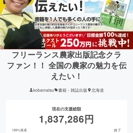
フリーランス農家出版記念クラ
ファン！！ 全国の農家の魅力を伝
えたい！
kobamatsu
書籍・雑誌出版
北海道
現在の支援総額
1,837,286
円
終了
126
%達成