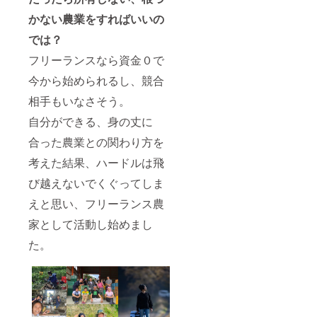
途ご負
かない農業をすればいいの
担願い
ます ※
では？
配信素
材は御
フリーランスなら資金０で
社でご
用意下
今から始められるし、競合
さい。
相手もいなさそう。
※令和６
年１月
自分ができる、身の丈に
より１
年有効
合った農業との関わり方を
考えた結果、ハードルは飛
び越えないでくぐってしま
えと思い、フリーランス農
家として活動し始めまし
た。