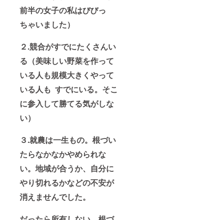
ませ
援者様
いただ
信させ
前半の女子の私はびびっ
ん。
と内
きま
ていた
支援者
容、日
す。 ※
だきま
ちゃいました）
様ご自
程調整
現地ま
す。
身で手
させて
での交
※④こち
２.競合がすでにたくさんい
配いた
いただ
通、宿
らは任
だき、
きま
泊費用
意にな
る（美味しい野菜を作って
現地集
す。
等は別
りま
合・解
途ご負
す。支
いる人も規模大きくやって
散にな
担願い
援時に
りま
ます ※
アカウ
いる人も
すでにいる。そこ
す。 ※
配信素
ントを
有効期
材は御
お教え
に参入して勝てる気がしな
限、
社でご
下さい
い）
2026年
用意下
※⑤は支
3月まで
さい。
援者様
※令和６
と内
３.就農は一生もの。根づい
年１月
容、日
より１
程調整
たらなかなかやめられな
年有効
させて
いただ
い。
地域が合うか、自分に
きま
す。 ※
やり切れるかなどの不安が
現地ま
での交
消えませんでした。
通、宿
泊費用
だったら所有しない、根づ
等は別