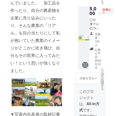
す
す。ご
移動
下さ
んでいました。 加工品を
る
希望の
OR
ニュー
り電子
信が可
ループ
と内
希望の
費、宿
い） ▼
5,0
メール
FBグ
スを特
雑誌！
能で
（or
容、日
メール
泊費は
作ったり、自分の農産物を
在庫な
リター
アドレ
ループ
集した
をお届
す！皆
LINE）
00
程調整
し
アドレ
含まれ
円
ンにつ
スに送
にご招
コバマ
けいた
で楽し
にご招
させて
スに送
企業に売り込みにいった
ていま
いて確
〇リ
信させ
待！
ツ手作
しま
く農業
待 （コ
いただ
信させ
せん。
認事項
ターン
ていた
（コバ
り電子
す！）
トーク
バマツ
り、そんな農業の「リア
きま
ていた
※6月21
▼ ※③
につい
だきま
マツが
雑
④ク
をしま
が作
す。
だきま
日以外
の発刊
て〇 ①
ル」を目の当たりにして私
す。
作る、
誌！）
ローズ
しょ
る、農
※「公序
す。
参加ご
支援
は１月
コバマ
農業情
④御社
ドの
う！）
業情報
良俗に
※④こち
者：
希望の
中の予
が抱いていた農業のイメー
ツのサ
報を交
のお名
LINEグ
③御社
を交換
反する
100
らは任
方は、
定で
イン入
換でき
前をコ
ルー
の取り
できる
人
内容、
意にな
コバマ
ジがどこかに吹き飛び、自
す。ご
り「フ
るク
バマツ
プ、
組みを
クロー
法令に
お届
りま
ツが不
希望の
リーラ
ローズ
の講演
OR
コバマ
ズドの
け予
違反す
す。支
分もその世界に入ってみた
在にな
メール
ンス農
定：
ドのグ
会、HP
FBグ
ツの
グルー
る内容
援時に
りま
アドレ
2024
家とい
ループ
にて掲
ループ
SNSで
プにご
などは
い！という思いが強くなり
アカウ
す。
スに送
年12
う働き
にご招
載させ
にご招
配信し
招待し
お受け
ントを
こ
月
信させ
方」１
の
ました。
待しま
ていた
待！
ます！
ます！
できま
お教え
リ
ていた
冊 ②お
タ
す！
だきま
（コバ
④手作
もち
せ
下さい
ー
だきま
礼の
ン
もちろ
す。 ▼
マツが
り電子
ろん、
詳細を見る
ん。」
※⑤は※
を
す。
メッ
選
ん、皆
リター
作る、
雑誌
皆さん
農業作
択
※④こち
セージ
す
さんか
ンの確
農業情
（本に
からも
業の内
る
らは任
③ク
らも情
認事項
報を交
は登場
情報発
このプロ
容、条
意にな
ローズ
報発信
▼ ※③
換でき
しない
信が可
件等は
ジェクト
りま
ドの
が可能
の発刊
るク
生産者
能で
支援前
す。支
LINEグ
です！
は１月
ローズ
や、農
す！皆
は、
All-In方
にお問
援時に
ルー
皆で楽
中の予
ドのグ
業
で楽し
合せい
式
です。
アカウ
プ OR
しく農
定で
ループ
ニュー
く農業
ただけ
▼写真内生産者の取材記事
ントを
FB グ
業トー
す。ご
にご招
スを特
トーク
目標金額に