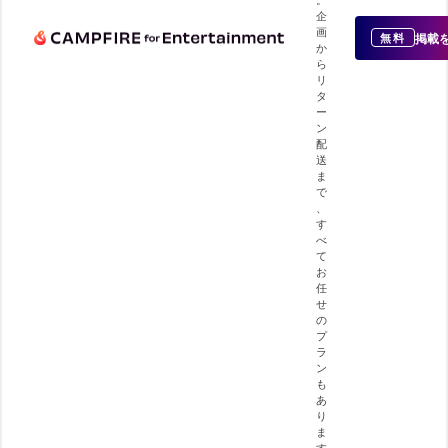
企
画
掲載
無料
か
ら
リ
タ
ー
ン
配
送
ま
で
、
す
べ
て
お
任
せ
の
プ
ラ
ン
も
あ
り
ま
す