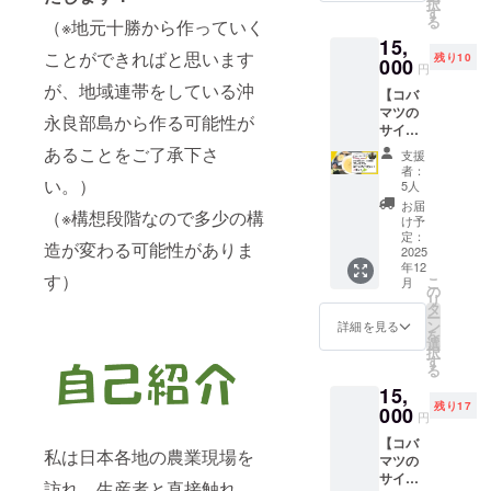
択
メッ
ドのグ
す
る
（※地元十勝から作っていく
セージ
ループ
15,
③ク
にご招
ことができればと思います
残り10
ローズ
000
待しま
円
ドの
す！も
が、地域連帯をしている沖
【コバ
LINEグ
ちろ
マツの
ルー
ん、皆
永良部島から作る可能性が
サイン
プ、
さんか
入り書
OR
らも情
あることをご了承下さ
支援
籍1冊×
FBグ
報発信
者：
番外編
い。）
ループ
が可能
5人
推し農
にご招
です！
お届
（※構想段階なので多少の構
家電子
待！コ
皆で楽
け予
冊子 ×
バマツ
定：
しく農
造が変わる可能性がありま
お礼
2025
が作
業トー
年12
メッ
る、農
クをし
す）
こ
月
セージ
業情報
の
ましょ
リ
北海道
を交換
タ
う！）
ー
旭川市
できる
ン
▼リ
詳細を見る
を
東鷹栖
クロー
選
ターン
択
の川添
ズドの
す
につい
る
農園の
グルー
ての確
15,
スイー
プにご
認事項
残り17
トコー
000
招待し
▼ ※③
円
ンを
ます！
は任意
【コバ
使った
もちろ
になり
私は日本各地の農業現場を
マツの
コーン
ん、皆
ます。
サイン
スー
さんか
参加ご
訪れ、生産者と直接触れ