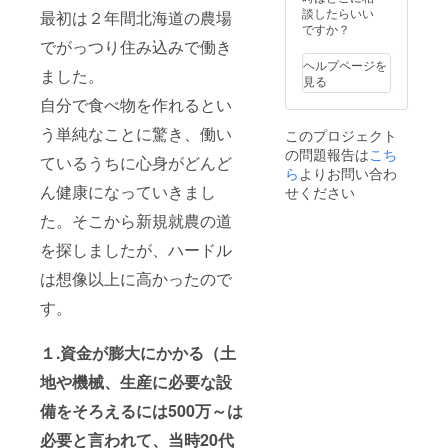
ナー以
う！）
談したらいい
信させ
配信素
ンの確
月中の
④コバ
最初は２年間北海道の農場
外の第
▼リ
ですか？
ていた
材は御
認事項
予定で
マツを3
三者
ターン
でがっつり住み込みで働き
だきま
社でご
▼ ※③
す。ご
時間好
（支援
につい
す。
用意下
の発刊
希望の
きに使
ヘルプページを
者を含
ました。
ての確
※④こち
さい。
は１月
メール
えま
見る
む）が
認事項
らは任
※令和６
中の予
アドレ
す！農
当事者
自分で食べ物を作れるとい
▼ ※③
意にな
年１月
定で
スに送
業研
となる
は任意
りま
より１
す。ご
信させ
修、交
雇用関
う単純なことに驚き、働い
このプロジェクト
になり
す。支
年有効
希望の
ていた
流会開
係の成
の問題報告は
こち
ます。
援時に
ーーー
メール
だきま
催、企
ているうちに心身がどんど
立を
ら
よりお問い合わ
参加ご
アカウ
ーーー
アドレ
す。
画・ア
あっせ
希望の
ん健康になっていきまし
ントを
ーーー
スに送
※④こち
イディ
せください
んする
方はア
お教え
ーーー
信させ
らは任
アの壁
ことも
た。そこから新規就農の道
カウン
下さ
ーーー
ていた
意にな
打ちな
ござい
トをお
い。
ー
だきま
りま
どなど
ませ
を探しましたが、ハードル
教え下
※⑤１～
す。
す。支
▼リ
ん。こ
さい
２泊の
※④こち
援時に
ターン
のこと
は想像以上に高かったので
体験を
らは任
アカウ
の確認
は、本
予定し
意にな
ントを
事項▼
す。
プロ
ていま
りま
お教え
※③の発
ジェク
す。 ※
す。支
下さ
刊は１
トのリ
現地ま
援時に
い。
月中の
１.資金が膨大にかかる（土
ターン
での交
アカウ
※⑤は支
予定で
につい
地や機械、生産に必要な設
通費、
ントを
援者様
す。ご
ても同
宿泊、
お教え
と内
希望の
様で
備をそろえるには500万～は
飲食費
下さ
容、日
メール
す。
は含ま
い。
程調整
アドレ
必要
と言われて、当時20代
れてい
※⑤は支
させて
スに送