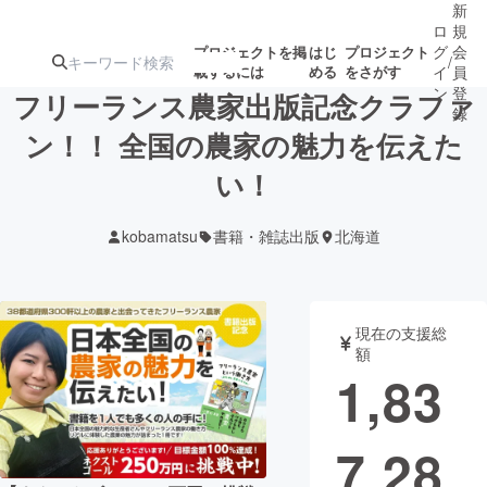
新
ロ
規
グ
会
プロジェクトを掲
はじ
プロジェクト
/
載するには
める
をさがす
イ
員
ン
登
フリーランス農家出版記念クラファ
録
ン！！ 全国の農家の魅力を伝えた
い！
人気のプロ
注目のリ
注目の新着プロ
募集終了が近いプ
もうすぐ公開
ジェクト
ターン
ジェクト
ロジェクト
されます
kobamatsu
書籍・雑誌出版
北海道
アート・写真
音楽
現在の支援総
テクノロジー・ガジェット
ゲーム・サ
額
1,83
映像・映画
書籍・雑誌
7,28
ビジネス・起業
チャレンジ