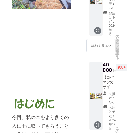
う！）
を作っ
※④の発
編コバ
推し農
スを特
OR
者：
の乳製
いせつ
⑤コバ
てい
刊は１
マツ手
家の、
集した
0人
FBグ
品セッ
ざん）
マツと
く。全
月中の
作り、
てぃだ
コバマ
ループ
お届
ト。
からは
オンラ
て手作
予定で
推し農
ぬ
ツ手作
け予
にご招
（写真
春にな
イン相
業の職
す。ご
家電子
ふぁー
定：
り電子
待！ ⑤
の乳製
るとこ
談（３
人技で
希望の
冊子×コ
2024
む荒木
雑
和歌山
品５品
の山の
０分）
す。黒
年12
メール
バマツ
さん
誌！）
県有田
ほどを
伏流水
こ
▼リ
月
糖では
アドレ
と行
（ボ
の
④ク
川町
お送り
が川に
リ
ターン
なく、
スに送
く！！
ゴール
タ
ローズ
みかん
させて
流れ、
ー
の確認
生チョ
信させ
推し農
パイ
ン
ドの
詳細を見る
のみっ
いただ
肥沃な
を
事項▼
コのよ
ていた
家交流
ン）、
選
LINEグ
ちゃん
きま
大地を
択
※③の発
うな、
だきま
会！】
Mamm
す
ルー
農園
す） 乾
育てま
る
刊は１
味わ
す。
北海道
y Farm
プ、
ミカ
杯は牛
す。そ
月中の
い。
40,
※⑤は
芽室
杉原さ
OR
ン ３
乳で！
んな大
予定で
コー
残り4
2025年
町、メ
000
ん
FBグ
kg 【産
円
という
地で育
す。ご
ヒーや
1月～2
ムロ
（ピー
ループ
地】和
乾杯条
てられ
希望の
お茶の
【コバ
月の発
ピー
チパイ
にご招
歌山県
例があ
たお米
メール
お供に
マツの
送にな
ナッツ
ン）！
待！
有田川
るほど
です♪
アドレ
ぜに！
サイン
りま
と生産
石垣島
（コバ
町 【品
の北海
ななつ
スに送
牛乳と
入り書
す。 ※
者交流
のてぃ
マツが
種】晩
支援
道有数
ぼし、
信させ
割って
籍1冊×
原材料
会！ 芽
だぬ
作る、
者：
手ミカ
の酪農
おぼろ
ていた
黒糖ラ
番外編
及び添
室町で
（太
1人
農業情
ン
大国！
づき、
だきま
テやお
推し農
加物等
落花生
陽）を
報を交
お届
【量】
中標津
ゆめぴ
す。
菓子、
家電子
の食品
栽培に
いっぱ
け予
換でき
3kg 特
町の乳
りかの
※④こち
料理に
冊子×石
表示は
挑戦し
定：
い浴び
今回、私の本をより多くの
るク
徴：有
製品
３品種
らは任
使って
垣島で
2024
お届け
たり、
たパイ
ローズ
田川の
セッ
から１
意にな
年12
いただ
パイ
人に手に取ってもらうこと
商品の
youtub
ナップ
ドのグ
清らか
ト！中
こ
つお選
月
りま
いても
ナップ
ラベル
eで農業
の
ルで
ループ
な水、
標津町
リ
び下さ