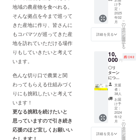
り「フ
魅力を
け予
地域の農産物を食べれる。
リーラ
全力で
定：
ンス農
2025
広めま
そんな拠点を今まで巡って
年02
家とい
す！ ・
こ
月
う働き
お礼の
の
きた産地に作り、皆さんに
リ
方」１
メッ
タ
ー
冊 ②お
もコバマツが巡ってきた産
セージ
ン
詳細を見る
を
礼の
を本プ
選
択
地を訪れていただける場作
メッ
ロジェ
す
る
セージ
クト終
りもしていきたいと考えて
10,
③ク
了後、
残り62
ローズ
000
コバマ
円
います。
ドの
ツより
〇リ
LINEグ
お送り
ターン
ルー
させて
色んな切り口で農業と関
につい
プ OR
いただ
て〇 ①
FB グ
わってもらえる仕組みづく
きま
支援
コバマ
ループ
す！
者：
ツサイ
りにも挑戦したいと考えて
にご招
38人
ン入り
待！
お届
います！
「フ
（コバ
け予
リーラ
マツが
定：
更なる挑戦を続けたいと
ンス農
2024
作る、
年12
家の働
農業情
思っていますので引き続き
こ
月
き方と
報を交
の
リ
は」１
換でき
タ
応援のほど宜しくお願いい
ー
冊 ②お
るク
ン
詳細を見る
を
礼の
たします！
ローズ
選