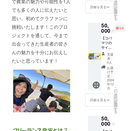
す。支
で農業の魅力や可能性を1人
〇サト
ル満喫
に表記
の情報
タ
す！ 国
にご招
伝統の
産の新
ー
い！
援時に
ウキビ
交流
されま
発信に
ン
産パイ
詳細を見る
待しま
石垣が
鮮な生
を
でも多くの人に伝えたいと
※③の発
アカウ
の生産
会！】
す。 商
挑戦し
選
ンは市
す！
広がる
乳の
択
刊は１
ントを
者であ
てぃだ
品開封
ている
す
場流通
もちろ
みかん
思い、初めてクラファンに
セット
る
月中の
お教え
り、黒
ぬ
前には
生産者
の3%し
ん、皆
山で、
をお届
予定で
下さ
50,
糖の職
ファー
必ずお
達との
か流通
挑戦いたします！このプロ
さんか
140年に
けしま
す。ご
い。
残り2
人であ
ム荒木
000
届けの
交流で
してい
らも情
円
わたる
す！コ
希望の
※⑤は応
る、渡
さん、
リター
きま
ジェクトを通して、今まで
ませ
報発信
歴史と
クがあ
メール
援者様
【コバ
久地さ
Mamm
ンに貼
す！
ん。そ
が可能
経験を
るのに
アドレ
のご都
マツの
出会ってきた生産者の皆さ
んの情
y
付され
（ご自
のほと
です！
活か
後味は
スに送
合と調
サイン
熱黒
farm杉
たラベ
身の宿
んどが
皆で楽
し、60
さっぱ
信させ
んの魅力を十分にお伝えし
整させ
入り書
糖、是
原さん
ルや注
交通費
沖縄本
しく農
支援
品種以
りとし
ていた
ていた
籍1冊×
非食べ
の畑で
意書き
別） 令
島と石
者：
業トー
上の柑
たいと思っています！
ていて
だきま
だけれ
番外編
てほし
パイン
をご確
和6年
0人
垣島で
クをし
橘を生
飲みや
す。 ④
ばと思
推し農
いで
の収穫
認くだ
12/16 ,
生産さ
お届
ましょ
産・販
すい牛
こちら
いま
家電子
す！ ▼
体験！
さい。
17日の
け予
れてい
う！）
売して
乳を使
は任意
す。
冊子×コ
リター
内容：
定：
１泊２
ます。
⑤和歌
いま
用した
になり
バマツ
2024
ンにつ
令和6年
日！ 農
沖縄本
山県日
す！糖
乳製品
ます。
年12
と行く
いて確
6月21日
家さん
島より
高川
度と酸
こ
をお届
月
支援時
援農体
認事項
（土）
の
の農場
さらに
町 蔵
度のバ
リ
けしま
にアカ
験！】
▼ ※③
実施！
タ
視察や
南の石
光農
ランス
ー
す。 ▼
ウント
こちら
の発刊
とって
ン
町を見
詳細を見る
垣島で
園
を逐一
を
予定の
をお教
は地域
は１月
も貴重
選
学！ 夜
作られ
青梅２
分析
択
商品▼
え下さ
に滞在
中の予
な石垣
す
は芽室
るパイ
kg 【産
し、最
る
なかし
い。 ⑤
してガ
定で
島産パ
町の農
ンは本
地】和
高のお
べつ牛
は2025
50,
チで農
す。ご
インの
産物を
島とは
歌山県
いしさ
乳
年1月～
作業を
000
希望の
収穫体
使った
異なる
円
日高川
を追求
200ml×
2月の発
してみ
メール
験と農
交流会
土質、
町
すると
5個 な
送にな
【コバ