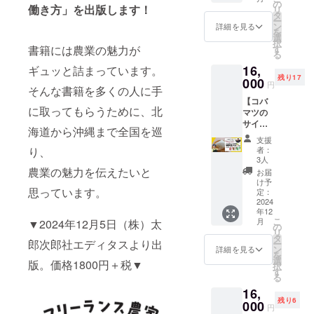
ライン
家の働
の
が作
にアカ
働き方」を出版します！
リ
相談！
き方と
タ
る、農
ウント
ー
農業か
は」１
ン
業情報
詳細を見る
をお教
を
ら人生
冊 ②お
選
を交換
え下さ
択
相談ま
礼の
す
書籍には農業の魅力が
できる
い。
る
でなん
メッ
クロー
※④の発
16,
でも
ギュッと詰まっています。
セージ
ズドの
刊は１
残り17
OK！
000
③番外
グルー
月中の
円
そんな書籍を多くの人に手
（３０
編！コ
プにご
予定で
【コバ
分）】
バマツ
招待し
す。ご
に取ってもらうために、北
マツの
フリー
手作
ます！
希望の
サイン
ランス
り、推
もちろ
メール
海道から沖縄まで全国を巡
入り書
農家コ
し農家
ん、皆
アドレ
支援
籍1冊×
バマツ
電子冊
さんか
者：
り、
スに送
番外編
とお話
子 （本
3人
らも情
信させ
推し農
してみ
農業の魅力を伝えたいと
には登
報発信
お届
ていた
家電子
ません
場しな
け予
が可能
だきま
冊子×
思っています。
か？ フ
定：
い生産
です！
す。
北海道
2024
リーラ
者や、
皆で楽
年12
旭川市
ンス農
農業
しく農
こ
月
▼2024年12月5日（株）太
東鷹
家の生
の
ニュー
業トー
リ
栖、東
き方
タ
スを特
クをし
郎次郎社エディタスより出
ー
鷹栖 旬
や、実
ン
集した
詳細を見る
ましょ
を
喜野
践につ
選
コバマ
う！ ④
版。価格1800円＋税▼
択
恵 お
いてお
す
ツ手作
番外
る
米（な
話しま
り電子
編！コ
16,
なつぼ
す！ ま
雑
バマツ
残り6
し、ゆ
000
た、あ
誌！）
手作
円
めぴり