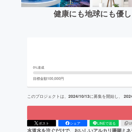
健康にも地球にも優し
0
%達成
目標金額
100,000
円
このプロジェクトは、
2024/10/13
に募集を開始し、
202
ポスト
シェア
LINEで送る
U
水道水を注ぐだけで、おいしいアルカリ珊瑚ミネ