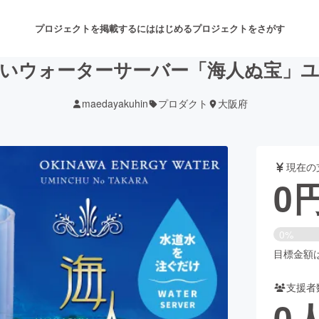
プロジェクトを掲載するには
はじめる
プロジェクトをさがす
いウォーターサーバー「海人ぬ宝」
maedayakuhin
プロダクト
大阪府
注目のリターン
注目の新着プロジェクト
募集終了が近いプロジェクト
も
現在の
音楽
舞台・パフォーマンス
0
ゲーム・サービス開発
フード・飲食店
0%
書籍・雑誌出版
アニメ・漫画
目標金額は1
支援者
チャレンジ
ビューティー・ヘルスケ
0