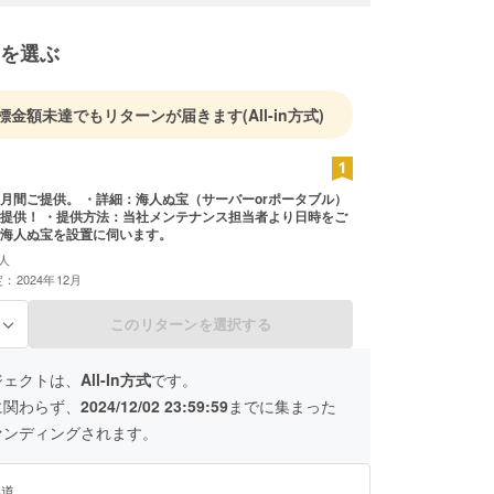
品商事は、社会に、お客様に正直な商売を信念に持
・安全のくすりを提供できる技術力を磨き上げ、お
を選ぶ
つお悩みに誠意を持って対応することで、３つの信
続けてまいりました。
の薬売りが、柳行李を背に日本全国を渡りあるいた
標金額未達でもリターンが届きます
(All-in方式)
時が進み、長寿大国となった日本では、今、「病気
にくい身体をつくる」「病気にかかっても自己治癒
返せる身体をつくる」というスーパーヘルス（超健
月間ご提供。 ・詳細：海人ぬ宝（サーバーorポータブル）
き方が重要になっています。
提供！ ・提供方法：当社メンテナンス担当者より日時をご
70年。どんなに時代が変わろうとも、お客様から
海人ぬ宝を設置に伺います。
大切にし、一人ひとりに合わせた処方を提案し続け
人
じて、お客様にスーパーヘルスで楽しい日々をお過
：2024年12月
るよう、健康をお届けし、お客様と共に社会貢献に
このリターンを選択する
る
いります。
役 前田 泰一
ジェクトは、
All-In方式
です。
に関わらず、
2024/12/02 23:59:59
までに集まった
ァンディングされます。
い道