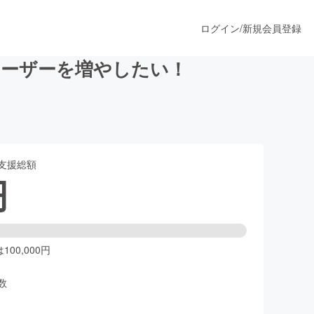
ログイン
/
新規会員登録
ユーザーを増やしたい！
うすぐ公開されます
支援総額
プロダクト
円
ファッション
スポーツ
00,000円
数
ア
ソーシャルグッド
人