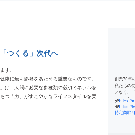
「つくる」次代へ
ます。
は健康に最も影響をあたえる重要なものです。
創業70年
私たちの使
」は、人間に必要な多種類の必須ミネラルを
となく、
もつ「力」がすこやかなライフスタイルを実
いくこと
https:/
配置薬業が
https:/
1950年
特定商取
親から子
信用三本
「商いの