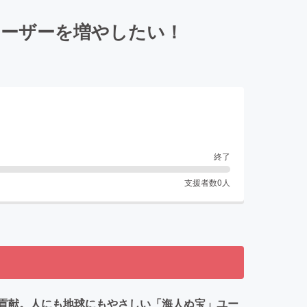
ユーザーを増やしたい！
終了
支援者数
0
人
貢献。人にも地球にもやさしい「海人ぬ宝」ユー