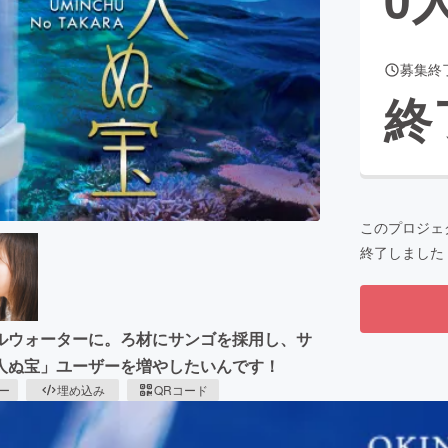
募集終
CAMPFIRE for Social Good
CAMPFIRE Creation
終
CAMPFIREふるさと納税
machi-ya
コミュニティ
このプロジェ
終了しました
ルウォーターに。ろ材にサンゴを採用し、サ
人ぬ宝」ユーザーを増やしたいんです！
ピー
埋め込み
QRコード