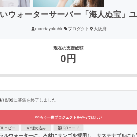
いウォーターサーバー「海人ぬ宝」
maedayakuhin
プロダクト
大阪府
現在の支援総額
0
円
4/12/02
に募集を終了しました
もう一度プロジェクトをやってほしい
RLコピー
埋め込み
QRコード
ラルウォーターに。ろ材にサンゴを採用し、サステナブルにも