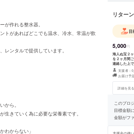
マエダ薬
ち、安心
リターン
客様が持
用を守り
ーが作れる整水器。
越中富山
目
ントがあればどこでも温水、冷水、常温が飲
時代から
にかかり
5,000
円
力で跳ね
、レンタルで提供しています。
海人ぬ宝２ヶ
康）の生
を２ヶ月間ご
これからの
連絡した上で
の信頼を
支援者：0
る事を通
お届け予定
ごし頂け
詳細を見
努めてま
代表取締
このプロ
いから。
目標金額
が生きていく為に必要な栄養素です。
金額がフ
かわからない」
支援金の使