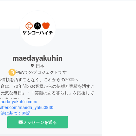
maedayakuhin
日本
初めてのプロジェクトです
の信頼を汚すことなく、これからの70年へ
命は、70年間のお客様からの信頼と実績を汚すこ
「元気な毎日」・「笑顔のある暮らし」を応援して
だと考えています。
/maeda-yakuhin.com/
始まってから300年。そしてマエダ薬品商事が
/twitter.com/maeda_yaku0930
に創業して70年。
引法に基づく表記
へ、子から孫へと代々語り継がれている「薬売りの
メッセージを送る
柱」という言葉があります。信用三本柱というのは
信用」「くすりの信用」「人の信用」です。