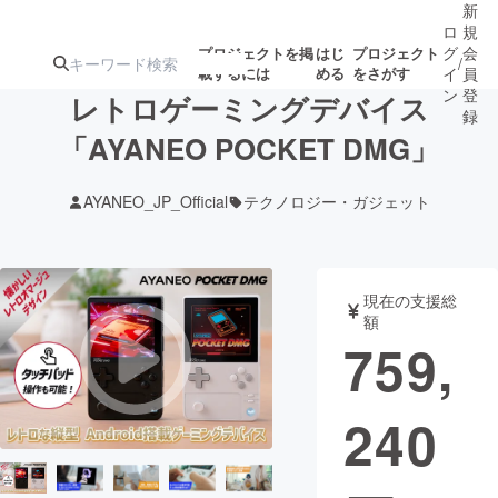
新
ロ
規
グ
会
プロジェクトを掲
はじ
プロジェクト
/
載するには
める
をさがす
イ
員
ン
登
レトロゲーミングデバイス
録
「AYANEO POCKET DMG」
人気のプロ
注目のリ
注目の新着プロ
募集終了が近いプ
もうすぐ公開
AYANEO_JP_Official
テクノロジー・ガジェット
ジェクト
ターン
ジェクト
ロジェクト
されます
アート・写真
音楽
現在の支援総
額
759,
テクノロジー・ガジェット
ゲーム・サ
240
映像・映画
書籍・雑誌
ビジネス・起業
チャレンジ