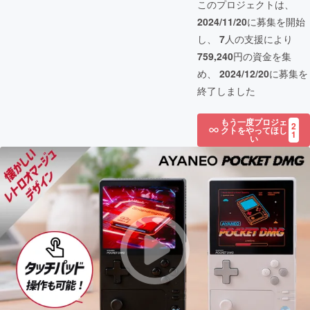
このプロジェクトは、
2024/11/20
に募集を開始
し、
7
人の支援により
759,240
円の資金を集
め、
2024/12/20
に募集を
終了しました
もう一度プロジェ
2
クトをやってほし
1
い