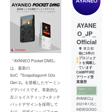
AYANE
O_JP_
Official
東京都
他に5件の
プロジェク
『AYANEO Pocket DMG』
トを掲載し
ています
は、最新の
CAMPFIRE
SoC〝Snapdragon® G3x
アワード受
賞履歴
Gen 2〟を搭載したゲーミン
グデバイスです。革新的な
2024.1 ノミ
ネート
左ジョイスティック+タッチ
AYANEOは
パッドデザインを採用して
2021年1月に
INDIEGOGO
おり、デザイン・パフォー