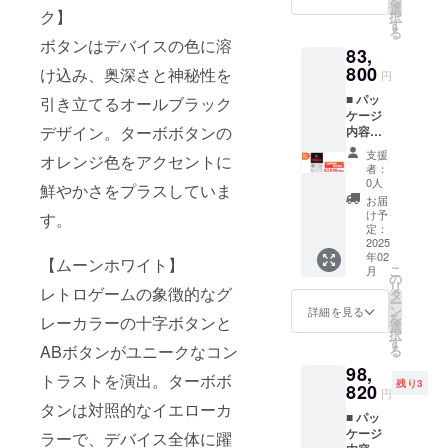
を
りませ
語説明
選
080 /
ク】
択
ん）
書は
す
419PPI
る
R1/R2
Web
/ リフ
ボタンはデバイスの色に溶
83,
，L1/L2
ページ
レッ
背面ボ
800
（https:
け込み、奥深さと神秘性を
シュ
円
タンス
//www.a
レート
■ パッ
引き立てるオールブラック
ペア入
ya-
60Hz
ケージ
り 国内
neo.jp/
SoC：
デザイン。ターボボタンの
内容
１年間
manual
Snapdr
AYANE
サポー
）に公
agon
支援
オレンジ色をアクセントに
O
ト（株
開 ■ 主
G3x
者：
POCKE
式会社
な仕様
0人
Gen2
鮮やかさをプラスしていま
T DMG
天空）
3.92イ
CPU：
お届
本体 充
取扱説
ンチ / 有
け予
す。
最大
電ケー
明書
定：
機EL
3.36GH
ブル
2025
（英語/
ディス
z
年02
（アダ
中国
【ムーンホワイト】
プレイ
GPU：
こ
月
プター
語） ※
の
（OLED
動作ク
リ
レトロゲームの象徴的なグ
は付属
発売後
タ
） /
ロック
ー
してお
に日本
ン
1240×1
詳細を見る
1GHz
を
レーカラーの十字ボタンと
りませ
語説明
選
080 /
メモ
択
ん）
書は
す
419PPI
リ：
ABボタンがユニークなコン
る
R1/R2
Web
/ リフ
8GB ス
98,
，L1/L2
ページ
レッ
トレー
トラストを演出。ターボボ
残り3
背面ボ
820
（https:
シュ
ジ：
円
タンス
//www.a
タンは対照的なイエローカ
レート
128GB
■ パッ
ペア入
ya-
60Hz
カ
ケージ
り 国内
ラーで、デバイス全体に躍
neo.jp/
SoC：
ラー：