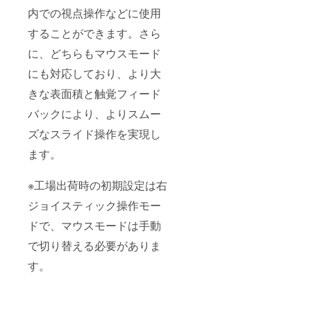
用材料
D 3.0
W，PD
最大
内での視点操作などに使用
の供給
カード
急速充
3.36GH
することができます。さら
状況、
スロッ
電） 10
z
製造工
ト×1 技
点マル
GPU：
に、どちらもマウスモード
程上の
適マー
チタッ
動作ク
都合等
ク刻印
チ(タッ
ロック
にも対応しており、より大
により
付き 技
チスク
1GHz
出荷時
適本体
リーン)
メモ
きな表面積と触覚フィード
期が遅
認証番
対応
リ：
れる場
号刻印
USB
16GB
バックにより、よりスムー
合があ
■ お届
3.2
スト
ズなスライド操作を実現し
りま
け予定
Type-C
レー
す。
につい
ポート
ジ：
ます。
て 発送
×1（10
1TB カ
は2025
Gbps，
ラー：
年２月
Display
レトロ
※工場出荷時の初期設定は右
予定で
Port
カラー
す。ご
1.4）
バッテ
ジョイスティック操作モー
注文状
microS
リー：
況、使
D 3.0
6000m
ドで、マウスモードは手動
用材料
カード
Ah（25
で切り替える必要がありま
の供給
スロッ
W，PD
状況、
ト×1 技
急速充
す。
製造工
適マー
電） 10
程上の
ク刻印
点マル
都合等
付き 技
チタッ
により
適本体
チ(タッ
出荷時
認証番
チスク