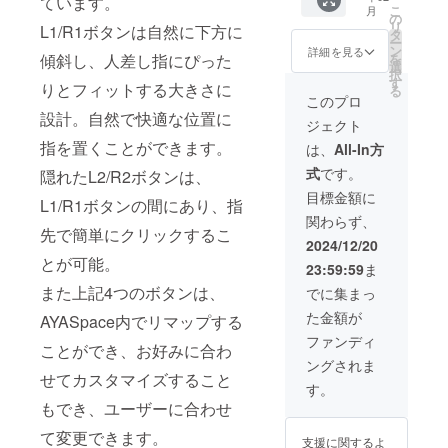
ています。
ク刻印
により
こ
月
チタッ
メモ
1240×1
発売後
プター
付き 技
の
出荷時
リ
L1/R1ボタンは自然に下方に
チ(タッ
リ：
080 /
に日本
は付属
適本体
タ
期が遅
ー
チスク
16GB
419PPI
語説明
してお
認証番
ン
れる場
詳細を見る
傾斜し、人差し指にぴった
を
リーン)
スト
/ リフ
書は
りませ
号刻印
選
合があ
択
対応
レー
レッ
Web
ん）
■ お届
す
りま
りとフィットする大きさに
る
USB
ジ：
シュ
ページ
R1/R2
け予定
す。
このプロ
3.2
512GB
レート
（https:
，L1/L2
につい
設計。自然で快適な位置に
ジェクト
Type-C
カ
60Hz
//www.a
背面ボ
て 発送
ポート
ラー：
SoC：
ya-
タンス
指を置くことができます。
は2025
は、
All-In方
×1（10
アーク
Snapdr
neo.jp/
ペア入
年２月
式
です。
隠れたL2/R2ボタンは、
Gbps，
ティッ
agon
manual
り 国内
予定で
Display
クブ
G3x
）に公
１年間
す。ご
目標金額に
L1/R1ボタンの間にあり、指
Port
ラック
Gen2
開 ■ 主
サポー
注文状
関わらず、
1.4）
バッテ
CPU：
な仕様
ト（株
況、使
先で簡単にクリックするこ
microS
リー：
最大
3.92イ
式会社
用材料
2024/12/20
D 3.0
6000m
3.36GH
ンチ / 有
天空）
の供給
とが可能。
23:59:59
ま
カード
Ah（25
z
機EL
取扱説
状況、
スロッ
W，PD
GPU：
ディス
明書
製造工
また上記4つのボタンは、
でに集まっ
ト×1 技
急速充
動作ク
プレイ
（英語/
程上の
た金額が
AYASpace内でリマップする
適マー
電） 10
ロック
（OLED
中国
都合等
ク刻印
点マル
1GHz
） /
語） ※
により
ファンディ
ことができ、お好みに合わ
付き 技
チタッ
メモ
1240×1
発売後
出荷時
ングされま
適本体
チ(タッ
リ：
080 /
に日本
期が遅
せてカスタマイズすること
認証番
チスク
16GB
419PPI
語説明
れる場
す。
号刻印
リーン)
スト
/ リフ
書は
合があ
もでき、ユーザーに合わせ
■ お届
対応
レー
レッ
Web
りま
け予定
USB
ジ：
シュ
ページ
す。
て変更できます。
支援に関するよ
につい
3.2
512GB
レート
（https: