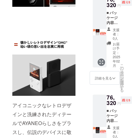
グPC』をコ
残り5
320
円
ンセプト
■ パッ
に、すべて
ケージ
ゼロからの
内容
AYANE
設計にこだ
支援
O
者：
わった
POCKE
0人
AYANEOシ
T DMG
お届
本体 充
リーズは
け予
電ケー
定：
2022年の
ブル
2025
年02
INDIEGOGO
（アダ
こ
月
プター
の
対象を受
リ
は付属
タ
賞。
ー
してお
ン
詳細を見る
を
りませ
本プロジェ
選
択
ん）
す
クトでは
る
R1/R2
AYANEO正規
76,
，L1/L2
残り5
背面ボ
320
代理店であ
円
アイコニックなレトロデザ
タンス
り、ポータ
■ パッ
ペア入
インと洗練されたディテー
ケージ
ブルゲーミ
り 国内
内容
１年間
ルでAYANEOらしさをプラ
ングPCを各
AYANE
サポー
支援
種取り扱う
O
ト（株
スし、伝説のデバイスに敬
者：
POCKE
式会社
株式会社天
0人