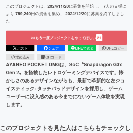
このプロジェクトは、
2024/11/20
に募集を開始し、
7
人の支援に
より
759,240
円の資金を集め、
2024/12/20
に募集を終了しまし
た
もう一度プロジェクトをやってほしい
21
ポスト
シェア
LINEで送る
URLコピー
埋め込み
QRコード
AYANEO POCKET DMGは、SoC〝Snapdragon G3x
Gen 2〟を搭載したレトロゲーミングデバイスです。懐
かしさのあるデザインながらも、最新で革新的な左ジョ
イスティック+タッチパッドデザインを採用し、ゲーム
ユーザーに没入感のある今までにないゲーム体験を実現
します。
このプロジェクトを見た人はこちらもチェックし