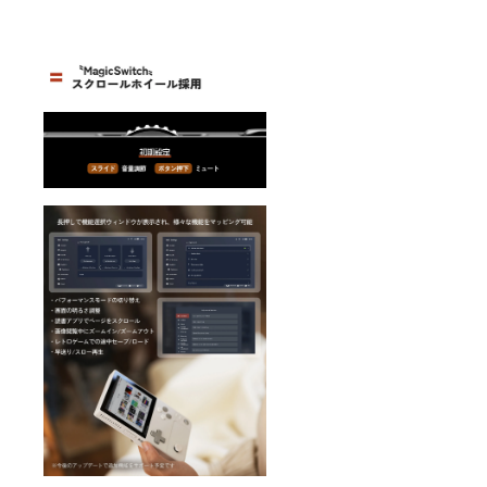
期が遅
号刻印
リーン)
れる場
■ お届
対応
合があ
け予定
USB
りま
につい
3.2
す。
て 発送
Type-C
は2025
ポート
年２月
×1（10
予定で
Gbps，
す。ご
Display
注文状
Port
況、使
1.4）
用材料
microS
の供給
D 3.0
状況、
カード
製造工
スロッ
程上の
ト×1 技
都合等
適マー
により
ク刻印
出荷時
付き 技
期が遅
適本体
れる場
認証番
合があ
号刻印
りま
■ お届
す。
け予定
につい
て 発送
は2025
年２月