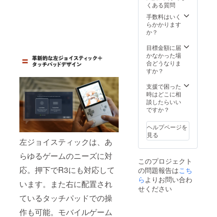
くある質問
て 発送
Type-C
カ
60Hz
//www.a
は2025
ポート
ラー：
SoC：
ya-
手数料はいく
年２月
×1（10
ムーン
Snapdr
neo.jp/
らかかります
予定で
Gbps，
ホワイ
agon
manual
か？
す。ご
Display
ト バッ
G3x
）に公
注文状
Port
テ
Gen2
開 ■ 主
目標金額に届
況、使
1.4）
リー：
CPU：
な仕様
かなかった場
用材料
microS
6000m
最大
3.92イ
合どうなりま
の供給
D 3.0
Ah（25
3.36GH
ンチ / 有
すか？
状況、
カード
W，PD
z
機EL
製造工
スロッ
急速充
GPU：
ディス
支援で困った
程上の
ト×1 技
電） 10
動作ク
プレイ
時はどこに相
都合等
適マー
点マル
ロック
（OLED
談したらいい
により
ク刻印
チタッ
1GHz
） /
ですか？
出荷時
付き 技
チ(タッ
メモ
1240×1
期が遅
適本体
チスク
リ：
080 /
ヘルプページを
れる場
認証番
リーン)
16GB
419PPI
見る
合があ
号刻印
対応
スト
/ リフ
左ジョイスティックは、あ
りま
■ お届
USB
レー
レッ
らゆるゲームのニーズに対
す。
け予定
3.2
ジ：
シュ
このプロジェクト
につい
Type-C
1TB カ
レート
応。押下でR3にも対応して
の問題報告は
こち
て 発送
ポート
ラー：
60Hz
は2025
×1（10
レトロ
SoC：
ら
よりお問い合わ
います。また右に配置され
年２月
Gbps，
カラー
Snapdr
せください
予定で
Display
バッテ
agon
ているタッチパッドでの操
す。ご
Port
リー：
G3x
注文状
1.4）
6000m
Gen2
作も可能。モバイルゲーム
況、使
microS
Ah（25
CPU：