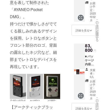
意を表して制作された
T DMG
天空）
お届
空が修理サ
本体 充
取扱説
け予
「AYANEO Pocket
ポートを行
電ケー
明書
定：
ブル
2025
（英語/
います。
DMG」。
年02
（アダ
中国
こ
月
プター
語） ※
の
持つだけで懐かしさがでて
リ
は付属
発売後
タ
ー
してお
に日本
ン
くる親しみのあるデザイン
詳細を見る
を
りませ
語説明
選
択
ん）
を採用。レトロなボタンと
書は
す
る
R1/R2
Web
フロント部分のロゴ、背面
83,
，L1/L2
ページ
背面ボ
800
（https:
円
の露出したネジ穴など、細
タンス
//www.a
■ パッ
ペア入
ya-
部までレトロなデバイスを
ケージ
り 国内
neo.jp/
内容
１年間
manual
再現しています。
AYANE
サポー
）に公
支援
O
ト（株
開 ■ 主
者：
POCKE
式会社
な仕様
0人
T DMG
天空）
3.92イ
お届
本体 充
取扱説
ンチ / 有
け予
電ケー
明書
定：
機EL
ブル
2025
（英語/
ディス
年02
（アダ
中国
プレイ
こ
月
プター
語） ※
の
（OLED
リ
は付属
発売後
タ
） /
ー
【アークティックブラッ
してお
に日本
ン
1240×1
詳細を見る