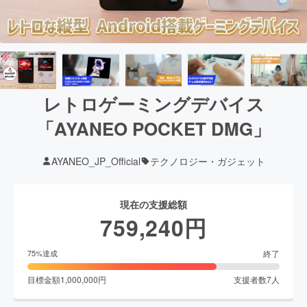
レトロゲーミングデバイス
「AYANEO POCKET DMG」
AYANEO_JP_Official
テクノロジー・ガジェット
現在の支援総額
759,240
円
終了
75
%達成
目標金額
1,000,000
円
支援者数
7
人