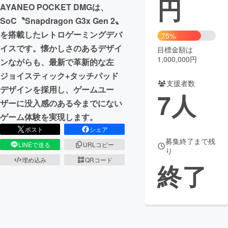
円
AYANEO POCKET DMGは、
まちづくり・地域活性化
SoC〝Snapdragon G3x Gen 2〟
を搭載したレトロゲーミングデバ
75%
イスです。懐かしさのあるデザイ
目標金額は
CAMPFIRE for Social Good
CAMPFIRE Creation
1,000,000円
ンながらも、最新で革新的な左
CAMPFIREふるさと納税
machi-ya
コミュニティ
ジョイスティック+タッチパッド
支援者数
デザインを採用し、ゲームユー
7
人
ザーに没入感のある今までにない
ゲーム体験を実現します。
ポスト
シェア
募集終了まで残
LINEで送る
URLコピー
り
埋め込み
QRコード
終了