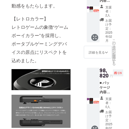
内容
１年間
manual
Snapdr
ムーン
動感をもたらします。
AYANE
サポー
）に公
agon
ホワイ
支援
O
ト（株
開 ■ 主
G3x
者：
ト バッ
POCKE
式会社
な仕様
2人
Gen2
テ
【レトロカラー】
T DMG
天空）
3.92イ
CPU：
お届
リー：
本体 充
取扱説
ンチ / 有
け予
最大
6000m
レトロゲームの象徴“ゲーム
電ケー
明書
定：
機EL
3.36GH
Ah（25
ブル
2025
（英語/
ディス
z
ボーイカラー”を採用し、
W，PD
年02
（アダ
中国
プレイ
GPU：
急速充
こ
月
プター
語） ※
の
ポータブルゲーミングデバ
（OLED
動作ク
電） 10
リ
は付属
発売後
タ
） /
ロック
点マル
ー
してお
イスの原点にリスペクトを
に日本
ン
1240×1
詳細を見る
1GHz
チタッ
を
りませ
語説明
選
080 /
メモ
チ(タッ
択
込めました。
ん）
書は
す
419PPI
リ：
チスク
る
R1/R2
Web
/ リフ
8GB ス
リーン)
98,
，L1/L2
ページ
レッ
トレー
対応
残り5
背面ボ
820
（https:
シュ
ジ：
円
USB
タンス
//www.a
レート
128GB
3.2
■ パッ
ペア入
ya-
60Hz
カ
Type-C
ケージ
り 国内
neo.jp/
SoC：
ラー：
ポート
内容
１年間
manual
Snapdr
アーク
×1（10
AYANE
サポー
）に公
agon
ティッ
支援
Gbps，
O
ト（株
開 ■ 主
G3x
者：
クブ
Display
POCKE
式会社
な仕様
0人
Gen2
ラック
Port
T DMG
天空）
3.92イ
CPU：
お届
バッテ
1.4）
本体 充
取扱説
ンチ / 有
け予
最大
リー：
microS
電ケー
明書
定：
機EL
3.36GH
6000m
D 3.0
ブル
2025
（英語/
ディス
z
Ah（25
カード
年02
（アダ