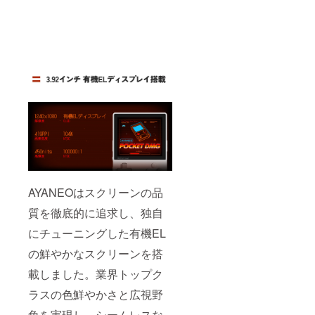
予定で
す。ご
注文状
況、使
用材料
の供給
状況、
製造工
程上の
都合等
により
出荷時
期が遅
れる場
合があ
りま
AYANEOはスクリーンの品
す。
質を徹底的に追求し、独自
にチューニングした有機EL
の鮮やかなスクリーンを搭
載しました。業界トップク
ラスの色鮮やかさと広視野
角を実現し、シームレスな