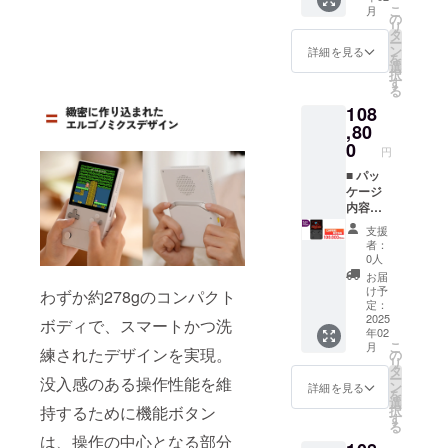
中国
プレイ
GPU：
W，PD
スロッ
こ
月
プター
語） ※
の
（OLED
動作ク
急速充
ト×1 技
リ
は付属
発売後
タ
） /
ロック
電） 10
適マー
ー
してお
に日本
ン
1240×1
詳細を見る
1GHz
点マル
ク刻印
を
りませ
語説明
選
080 /
メモ
チタッ
付き 技
択
ん）
書は
す
419PPI
リ：
チ(タッ
適本体
る
R1/R2
Web
/ リフ
8GB ス
チスク
認証番
108
，L1/L2
ページ
レッ
トレー
リーン)
号刻印
背面ボ
,80
（https:
シュ
ジ：
対応
■ お届
タンス
//www.a
0
レート
128GB
USB
円
け予定
ペア入
ya-
60Hz
カ
3.2
につい
り 国内
■ パッ
neo.jp/
SoC：
ラー：
Type-C
て 発送
１年間
ケージ
manual
Snapdr
アーク
ポート
は2025
サポー
内容
）に公
agon
ティッ
×1（10
年２月
ト（株
AYANE
開 ■ 主
G3x
クブ
Gbps，
支援
予定で
式会社
O
な仕様
Gen2
ラック
者：
Display
す。ご
天空）
POCKE
3.92イ
CPU：
0人
バッテ
Port
注文状
取扱説
T DMG
ンチ / 有
最大
リー：
お届
1.4）
況、使
明書
本体 充
機EL
3.36GH
け予
6000m
わずか約278gのコンパクト
microS
用材料
（英語/
電ケー
ディス
定：
z
Ah（25
D 3.0
の供給
中国
ブル
2025
プレイ
ボディで、スマートかつ洗
GPU：
W，PD
カード
状況、
年02
語） ※
（アダ
（OLED
動作ク
急速充
スロッ
製造工
こ
月
発売後
プター
練されたデザインを実現。
） /
の
ロック
電） 10
ト×1 技
程上の
リ
に日本
は付属
1240×1
タ
1GHz
点マル
適マー
都合等
ー
没入感のある操作性能を維
語説明
してお
080 /
ン
メモ
詳細を見る
チタッ
ク刻印
により
を
書は
りませ
419PPI
選
リ：
チ(タッ
付き 技
出荷時
持するために機能ボタン
択
Web
ん）
/ リフ
す
8GB ス
チスク
適本体
期が遅
る
ページ
R1/R2
レッ
トレー
リーン)
は、操作の中心となる部分
認証番
れる場
（https:
，L1/L2