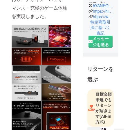
にて、初め
AYANEO_jp
マンス・究極のゲーム体験
てクラウド
https://high-beam-online.com/
を実現しました。
ファンディ
https://www.aya-neo.jp/
特定商取引
ングを開始
法に基づく
したとこ
表記
ろ、2500件
メッセー
以上の出資
ジを送る
を集め、世
界のゲーミ
ングユー
ザーから脚
リターンを
光を浴びる
選ぶ
プロジェク
トが最初に
スタートし
目標金額
ました。
未達でも
リターン
『真のゲー
が届きま
マーのため
す
(All-in
のポータブ
方式)
ルゲーミン
76,