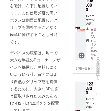
108
シュ
ジ：
対応
号刻印
合があ
//www.a
背面ボ
,80
レート
128GB
を避け、右下に配置してい
USB
■ お届
りま
ya-
タンス
60Hz
0
カ
3.2
け予定
円
す。
neo.jp/
ペア入
ます。また使用頻度の高い
SoC：
ラー：
Type-C
につい
manual
り 国内
■ パッ
Snapdr
ムーン
ポート
て 発送
ボタンは側面に配置し、グ
）に公
１年間
ケージ
agon
ホワイ
×1（10
は2025
開 ■ 主
サポー
内容
G3x
ト バッ
Gbps，
年２月
リップを調整することなく
な仕様
ト（株
AYANE
Gen2
テ
Display
予定で
支援
3.92イ
式会社
O
CPU：
リー：
Port
者：
す。ご
簡単に操作することも可能
ンチ / 有
天空）
POCKE
最大
6000m
0人
1.4）
注文状
機EL
取扱説
T DMG
3.36GH
Ah（25
です。
microS
お届
況、使
ディス
明書
本体 充
z
W，PD
け予
D 3.0
用材料
プレイ
（英語/
電ケー
GPU：
定：
急速充
カード
の供給
（OLED
中国
ブル
2025
動作ク
デバイスの底部は、均一で
電） 10
スロッ
状況、
年02
） /
語） ※
（アダ
ロック
点マル
ト×1 技
製造工
こ
月
大きな半径のRコーナーデザ
1240×1
発売後
プター
1GHz
の
チタッ
適マー
程上の
リ
080 /
に日本
は付属
メモ
タ
チ(タッ
ク刻印
都合等
ー
インを採用し、摩耗しにく
419PPI
語説明
してお
リ：
ン
チスク
詳細を見る
付き 技
により
を
/ リフ
書は
りませ
16GB
選
リーン)
適本体
出荷時
いように設計。背面にはよ
択
レッ
Web
ん）
スト
す
対応
認証番
期が遅
る
シュ
ページ
R1/R2
レー
USB
号刻印
り自然なグリップ感を提供
れる場
123
レート
（https:
，L1/L2
ジ：
3.2
■ お届
合があ
60Hz
//www.a
背面ボ
,80
512GB
するために、大きな3D曲面
Type-C
け予定
りま
SoC：
ya-
タンス
カ
0
ポート
につい
す。
円
Snapdr
neo.jp/
ペア入
と面取りされた丸みのある
ラー：
×1（10
て 発送
agon
manual
り 国内
■ パッ
ムーン
Gbps，
は2025
R1/R2・L1/L2ボタンを配置
G3x
）に公
１年間
ケージ
ホワイ
Display
年２月
Gen2
開 ■ 主
サポー
内容
ト バッ
Port
予定で
しています。
CPU：
な仕様
ト（株
AYANE