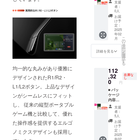
テ
1.4）
す。ご
支援
最大
3.92イ
式会社
O
リー：
microS
注文状
者：
3.36GH
ンチ / 有
天空）
POCKE
6000m
D 3.0
0人
況、使
z
機EL
取扱説
T DMG
Ah（25
カード
用材料
お届
GPU：
ディス
明書
本体 充
W，PD
スロッ
け予
の供給
動作ク
プレイ
（英語/
電ケー
急速充
定：
ト×1 技
状況、
ロック
（OLED
中国
ブル
2025
電） 10
適マー
製造工
年02
1GHz
） /
語） ※
（アダ
点マル
ク刻印
程上の
こ
月
メモ
1240×1
発売後
プター
チタッ
の
付き 技
都合等
リ
リ：
080 /
に日本
は付属
チ(タッ
タ
適本体
により
ー
16GB
419PPI
語説明
してお
チスク
ン
認証番
詳細を見る
出荷時
を
スト
/ リフ
書は
りませ
リーン)
選
号刻印
期が遅
択
レー
レッ
Web
ん）
対応
す
■ お届
れる場
る
ジ：
シュ
ページ
R1/R2
USB
け予定
合があ
均一的な丸みがあり優雅に
112
512GB
レート
（https:
，L1/L2
3.2
につい
りま
カ
60Hz
//www.a
背面ボ
,32
Type-C
在庫な
て 発送
デザインされたR1/R2・
す。
し
ラー：
SoC：
ya-
タンス
ポート
0
は2025
円
アーク
Snapdr
neo.jp/
ペア入
×1（10
L1/L2ボタン。上品なデザイ
年２月
ティッ
agon
manual
り 国内
■ パッ
Gbps，
予定で
ンがシームレスにフィット
クブ
G3x
）に公
１年間
ケージ
Display
す。ご
ラック
Gen2
開 ■ 主
サポー
内容
Port
注文状
し、 従来の縦型ポータブル
バッテ
CPU：
な仕様
ト（株
AYANE
1.4）
況、使
支援
リー：
最大
3.92イ
式会社
O
microS
用材料
者：
ゲーム機と比較して、優れ
6000m
3.36GH
ンチ / 有
天空）
POCKE
D 3.0
の供給
5人
Ah（25
z
機EL
取扱説
T DMG
カード
状況、
お届
た操作感を提供するエルゴ
W，PD
GPU：
ディス
明書
本体 充
スロッ
製造工
け予
急速充
動作ク
プレイ
（英語/
電ケー
ト×1 技
定：
ノミクスデザインも採用し
程上の
電） 10
ロック
（OLED
中国
ブル
2025
適マー
都合等
年02
点マル
1GHz
） /
語） ※
（アダ