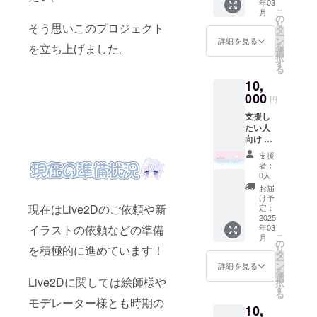
年03
しま
共通
こ
月
す） ・
メッ
の
リ
そう思いこのプロジェクト
掲載期
セージ
タ
ー
間：お
入りポ
ン
詳細を見る
を
を立ち上げました。
披露目
スト
選
択
ツイー
カード
す
る
ト、配
直筆サ
10,
信のみ
イン入
・掲載
000
りポス
円
方法：
トカー
支援し
お披露
ド 描き
たい人
目ツ
下ろし
向け ク
イート
チェキ
レジッ
のツ
オリジ
支援
トに名
リー
ナルス
者：
前記載
欄、概
テッ
0人
（記載
要欄で
カー
お届
してほ
文字の
（8cm
け予
しい名
現在はLive2Dのご依頼や新
みの紹
定：
）
前を備
2025
介予定
年03
イラストの依頼などの準備
考欄に
共通
こ
月
お願い
メッ
の
リ
を積極的に進めています！
しま
セージ
タ
ー
す） ・
入りポ
ン
詳細を見る
を
掲載期
スト
選
Live2Dに関しては絵師様や
択
間：お
カード
す
る
披露目
直筆サ
モデレーター様とも時期の
10,
ツイー
イン入