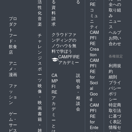
活
る
る
RE
全への
性
資
コ
取り組
化
料
ミュ
み
プロ
音
請
ニ
ニュー
ダク
楽
求
ティ
ス
ト
CAM
ヘルプ
クラウドファ
フー
チ
PFI
お問い
ンディングの
ド・
ャ
RE
合わせ
ノウハウを無
飲食
レ
Crea
料で学ぼう
店
ン
tion
各種規定
CAMPFIRE
ジ
CAM
アカデミー
アニ
ス
利用規
PFI
メ・
ポ
約
RE
漫画
ー
CA
説
細則
for
ツ
MP
明
プライ
Soci
ファ
映
FI
会
バシー
al
ッ
像
RE
・
ポリ
Goo
ショ
・
ア
相
シー
d
ン
映
カ
談
特定商
CAM
画
デ
会
取引法
PFI
ゲー
書
ミ
に基づ
RE
ム・
籍
ー
く表記
for
サー
・
と
情報セ
Ente
ビス
雑
は