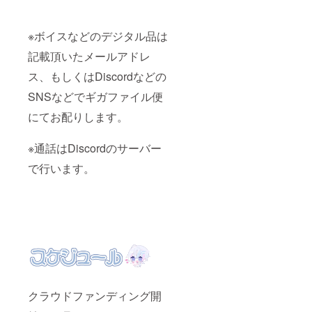
♡ ※指のサイズ
デオ
たしま
をあらかじめ備
メッ
す。 描
考欄に記載お願
セージ
き下ろ
※ボイスなどのデジタル品は
いします。 婚姻
・収録
しイラ
届（夫がいいか
時間：1
ストポ
記載頂いたメールアドレ
妻がいいか選ん
分〜5分
スター
でください） ※
・提供
ス、もしくはDiscordなどの
（B2）
法的効力は発生
方法：
描き下
しません ルナく
SNSなどでギガファイル便
記載い
ろしイ
んと家主の一枚
ただい
ラスト
絵作成（夢絵の
にてお配りします。
たメー
ラバー
ようなもの） ※
ルアド
マット
サイズ要相談 通
レスま
（約
※通話はDiscordのサーバー
話権（１時間）
たは
610mm
・有効期限：
SNSの
x
で行います。
2025年5月末ま
個人DM
355mm
で
宛に
） 歌っ
データ
てみた
URLを
リクエ
送付い
スト ・
たしま
有効期
す。 描
限：
き下ろ
2025年
しイラ
5月末ま
ストポ
で ・リ
スター
クエス
クラウドファンディング開
（B2）
ト方
描き下
法：備