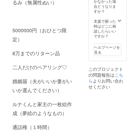
ドレスまたは
かなかった場
るみ（無属性ぬい）
・提供
（約
SNSの個人DM
合どうなりま
方法：
10cm）
宛にデータURL
すか？
記載い
落書き
を送付いたしま
ただい
チェキ
す。 描き下ろし
支援で困った
たメー
live2d
イラストポス
時はどこに相
ルアド
を使用
5000000円（おひとつ限
ター（B2） 描き
談したらいい
レスま
しての
下ろしイラスト
ですか？
たは
個別ビ
定）
ラバーマット
SNSの
デオ
（約610mm x
ヘルプページを
個人DM
メッ
355mm） 歌っ
見る
8万までのリターン品
宛に
セージ
てみたリクエス
データ
・収録
ト ・有効期限：
URLを
時間：1
2025年5月末ま
二人だけのペアリング♡
送付い
分〜5分
このプロジェクト
で ・リクエスト
たしま
・提供
の問題報告は
こち
方法：備考欄に
す。 描
方法：
ら
よりお問い合わ
婚姻届（夫がいいか妻がい
リクエスト曲を
き下ろ
記載い
記載してくださ
せください
しアク
ただい
いか選んでください）
い ※何曲記載い
リルス
たメー
ただいても構い
タンド
ルアド
ませんがその中
（約
レスま
ルナくんと家主の一枚絵作
から当方で１曲
10cm）
たは
選曲させていた
落書き
成（夢絵のようなもの）
SNSの
だきます。 オリ
チェキ
個人DM
ジナル御影ルナ
live2d
宛に
ぬいぐるみ（約
通話権（１時間）
を使用
データ
10cm） 二人だ
しての
URLを
けのペアリング
個別ビ
送付い