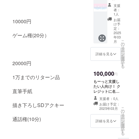
記載
のツ
オリジ
） 通話
支援
（記載
リー
ナルス
権(10
者：
してほ
欄、概
テッ
1人
分) ・有
しい名
要欄で
カー
効期
お届
10000円
前を備
文字の
（8cm
け予
限：
考欄に
みの紹
定：
） 直筆
2025年
お願い
2025
介予定
サイン
ゲーム権(20分）
5月末ま
年03
しま
共通
色紙 通
で
こ
月
す） ・
メッ
の
話権(5
リ
掲載期
セージ
タ
分) ・有
ー
間：お
入りポ
ン
効期
詳細を見る
を
披露目
スト
選
限：
択
20000円
ツイー
カード
す
2025年
る
ト、配
直筆サ
5月末ま
100,000
信のみ
イン入
で 直筆
円
1万までのリターン品
・掲載
りポス
手紙 描
もーっと支援し
方法：
トカー
き下ろ
たい人向け！ ク
お披露
ド 描き
しSDア
直筆手紙
レジットに名前
目ツ
下ろし
クキー
記載（記載して
イート
チェキ
支援者：0人
（6cm
ほしい名前を備
のツ
オリジ
） 通話
お届け予定：
描き下ろしSDアクキー
考欄にお願いし
リー
ナルス
こ
2025年03月
権(10
の
ます） ・掲載期
欄、概
テッ
リ
分) ・有
タ
間：お披露目ツ
要欄で
カー
ー
通話権(10分)
効期
ン
イート、配信の
詳細を見る
文字の
（8cm
を
限：
選
み ・掲載方法：
みの紹
） 直筆
択
2025年
す
お披露目ツイー
介予定
サイン
る
5月末ま
トのツリー欄、
共通
色紙 通
で 指定