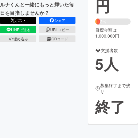
円
ルナくんと一緒にもっと輝いた毎
まちづくり・地域活性化
日を目指しませんか？
ポスト
シェア
13%
LINEで送る
URLコピー
目標金額は
CAMPFIRE for Social Good
CAMPFIRE Creation
1,000,000円
埋め込み
QRコード
CAMPFIREふるさと納税
machi-ya
コミュニティ
支援者数
5
人
募集終了まで残
り
終了