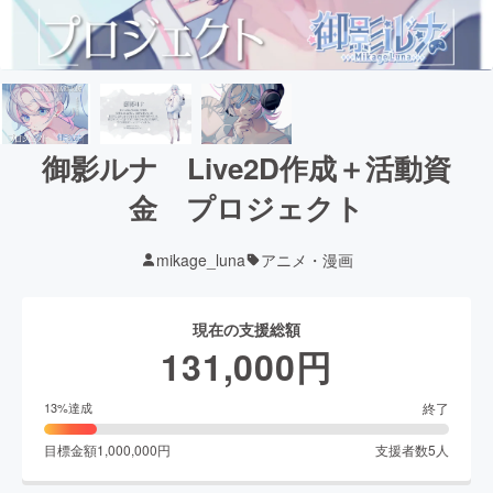
御影ルナ Live2D作成＋活動資
金 プロジェクト
mikage_luna
アニメ・漫画
現在の支援総額
131,000
円
終了
13
%達成
目標金額
1,000,000
円
支援者数
5
人