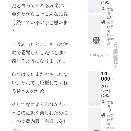
に名前
イート
だと言ってくれる方達に出
記載
のツ
支援
（記載
リー
会えたからこそこんなに長
者：
してほ
欄、概
2人
しい名
く続いているのかと思いま
要欄で
お届
前を備
文字の
け予
す。
考欄に
みの紹
定：
お願い
2025
介予定
年03
しま
共通
こ
そう思ったとき、もっと活
月
す） ・
メッ
の
リ
掲載期
セージ
タ
動で恩返しがしたいと強く
ー
間：お
入りポ
ン
詳細を見る
を
披露目
スト
選
感じるようになりました。
択
ツイー
カード
す
る
ト、配
直筆サ
10,
信のみ
イン入
自分はまだまだかもしれな
・掲載
000
りポス
円
い、それでも応援してくれ
方法：
トカー
クレ
お披露
ド
る皆さんのため。
ジット
目ツ
に名前
イート
記載
のツ
支援
そしてなにより自分がもっ
（記載
リー
者：
してほ
欄、概
1人
とこの活動を楽しむために
しい名
要欄で
お届
前を備
文字の
け予
この支援内容で恩返しをし
考欄に
みの紹
定：
お願い
2025
介予定
たい。