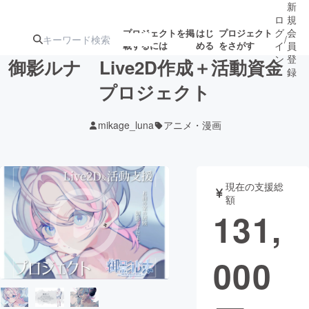
新
ロ
規
グ
会
プロジェクトを掲
はじ
プロジェクト
/
載するには
める
をさがす
イ
員
ン
登
御影ルナ Live2D作成＋活動資金
録
プロジェクト
人気のプロ
注目のリ
注目の新着プロ
募集終了が近いプ
もうすぐ公開
mikage_luna
アニメ・漫画
ジェクト
ターン
ジェクト
ロジェクト
されます
アート・写真
音楽
現在の支援総
額
131,
テクノロジー・ガジェット
ゲーム・サ
000
映像・映画
書籍・雑誌
ビジネス・起業
チャレンジ