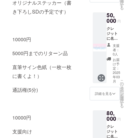
選
オリジナルステッカー（書
択
ツイー
カード
す
る
ト、配
直筆サ
き下ろしSDの予定です）
50,
信のみ
イン入
・掲載
000
りポス
円
方法：
トカー
クレ
お披露
ド 描き
ジット
目ツ
下ろし
に名前
10000円
イート
チェキ
記載
のツ
オリジ
支援
（記載
リー
ナルス
者：
5000円までのリターン品
してほ
欄、概
テッ
0人
しい名
要欄で
カー
お届
前を備
文字の
（8cm
け予
直筆サイン色紙（一枚一枚
考欄に
みの紹
定：
） 直筆
お願い
2025
介予定
サイン
に書くよ！）
年03
しま
共通
色紙 通
こ
月
す） ・
メッ
の
話権(5
リ
掲載期
セージ
タ
分) ・有
通話権(5分)
ー
間：お
入りポ
ン
効期
詳細を見る
を
披露目
スト
選
限：
択
ツイー
カード
す
2025年
る
ト、配
直筆サ
5月末ま
80,
信のみ
イン入
で 直筆
10000円
・掲載
000
りポス
手紙 描
円
方法：
トカー
き下ろ
クレ
お披露
ド 描き
しSDア
支援向け
ジット
目ツ
下ろし
クキー
に名前
イート
チェキ
（6cm