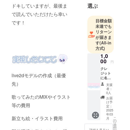
選ぶ
ドキしていますが、最後ま
で読んでいただけたら幸い
目標金額
です！
未達でも
リターン
が届きま
す
(All-in
方式)
1,0
00
円
クレ
ジット
live2dモデルの作成（最優
に名前
記載
先）
支援
（記載
者：
してほ
0人
歌ってみたのMIXやイラスト
しい名
お届
前を備
け予
等の費用
考欄に
定：
お願い
2025
年03
しま
新立ち絵・イラスト費用
こ
月
す） ・
の
リ
掲載期
タ
ー
間：お
ン
詳細を見る