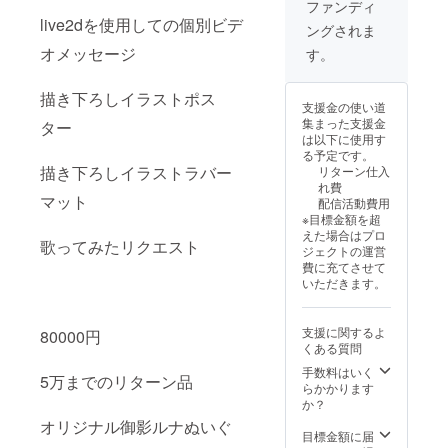
クキー（6cm）
ファンディ
き下ろ
的なセ
URLを
通話権(10分) ・
live2dを使用しての個別ビデ
しSDア
リフや
ングされま
送付い
有効期限：2025
クキー
シチュ
たしま
オメッセージ
年5月末まで 指
す。
（6cm
エー
す。 描
定ボイス ・収録
） 通話
ション
き下ろ
時間：1分〜5分
権(10
をご記
しアク
描き下ろしイラストポス
・指定方法：備
分) ・有
支援金の使い道
入くだ
リルス
考欄に具体的な
効期
集まった支援金
さい。
ター
タンド
セリフやシチュ
限：
は以下に使用す
・提供
（約
エーションをご
2025年
る予定です。
方法：
10cm）
記入ください。
5月末ま
描き下ろしイラストラバー
リターン仕入
記載い
落書き
・提供方法：記
で 指定
れ費
ただい
チェキ
載いただいた
マット
ボイス
配信活動費用
たメー
メールアドレス
・収録
※目標金額を超
ルアド
またはSNSの個
時間：1
えた場合はプロ
レスま
人DM宛にデータ
歌ってみたリクエスト
分〜5分
ジェクトの運営
たは
URLを送付いた
・指定
費に充てさせて
SNSの
します。 描き下
方法：
いただきます。
個人DM
ろしアクリルス
備考欄
宛に
タンド（約
に具体
データ
10cm） 落書き
的なセ
支援に関するよ
URLを
80000円
チェキ live2dを
リフや
くある質問
送付い
使用しての個別
シチュ
たしま
ビデオメッセー
手数料はいく
エー
5万までのリターン品
す。 描
ジ ・収録時間：
らかかります
ション
き下ろ
1分〜5分 ・提供
か？
をご記
しアク
方法：記載いた
オリジナル御影ルナぬいぐ
入くだ
リルス
だいたメールア
目標金額に届
さい。
タンド