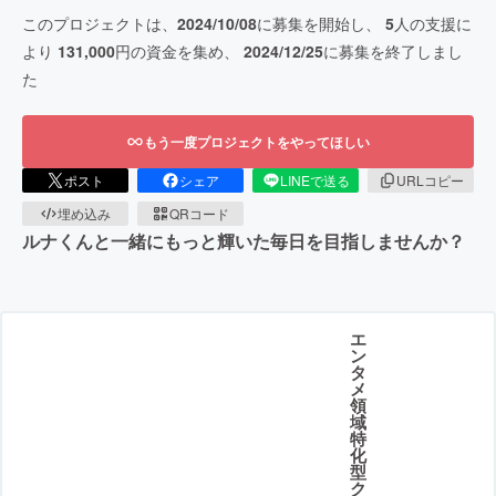
このプロジェクトは、
2024/10/08
に募集を開始し、
5
人の支援に
より
131,000
円の資金を集め、
2024/12/25
に募集を終了しまし
た
もう一度プロジェクトをやってほしい
ポスト
シェア
LINEで送る
URLコピー
埋め込み
QRコード
ルナくんと一緒にもっと輝いた毎日を目指しませんか？
エ
ン
タ
メ
領
域
特
化
型
ク