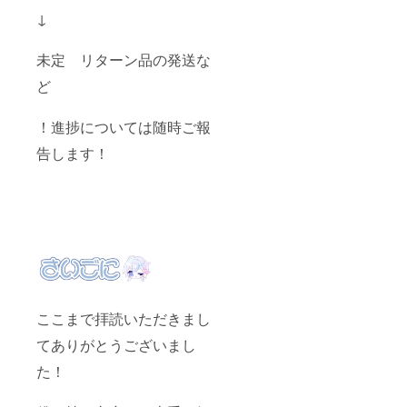
だいて
↓
も構い
ません
がその
未定 リターン品の発送な
中から
当方で
ど
１曲選
曲させ
！進捗については随時ご報
ていた
だきま
告します！
す。 オ
リジナ
ル御影
ルナぬ
いぐる
み（約
10cm）
ここまで拝読いただきまし
てありがとうございまし
た！