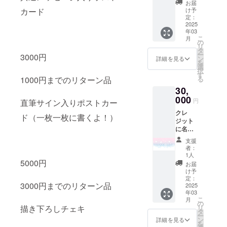
ます。
お届
前を備
※連絡可
け予
カード
考欄に
能な
定：
お願い
2025
SNSの
年03
しま
名前、
こ
月
す） ・
IDを備
の
リ
掲載期
考欄に
タ
ー
3000円
間：お
記載く
ン
詳細を見る
を
披露目
ださい
選
択
ツイー
す
る
1000円までのリターン品
ト、配
30,
信のみ
・掲載
000
円
直筆サイン入りポストカー
方法：
クレ
お披露
ド（一枚一枚に書くよ！）
ジット
目ツ
に名前
イート
記載
のツ
支援
（記載
リー
者：
してほ
欄、概
1人
しい名
5000円
要欄で
お届
前を備
文字の
け予
考欄に
みの紹
定：
3000円までのリターン品
お願い
2025
介予定
年03
しま
共通
こ
月
す） ・
メッ
の
リ
描き下ろしチェキ
掲載期
セージ
タ
ー
間：お
入りポ
ン
詳細を見る
を
披露目
スト