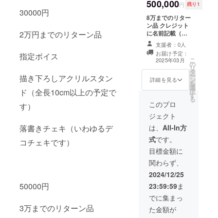
500,000
概要欄で文字の
メッ
円
残り1
話権(5
ボイス
みの紹介予定 ※
30000円
セージ
分) ・有
・収録
8万までのリター
このリターンは
入りポ
効期
時間：1
ン品 クレジット
10000円のリ
スト
限：
分〜5分
に名前記載（記
2万円までのリターン品
ターンと同じ内
カード
2025年
・指定
載してほしい名
容になります。
直筆サ
支援者：0人
5月末ま
方法：
前を備考欄にお
イン入
で 直筆
お届け予定：
備考欄
指定ボイス
願いします） ・
りポス
こ
2025年03月
手紙 描
に具体
の
掲載期間：お披
トカー
リ
き下ろ
的なセ
タ
露目ツイート、
ド 描き
ー
しSDア
リフや
描き下ろしアクリルスタン
ン
配信のみ ・掲載
詳細を見る
下ろし
を
クキー
シチュ
選
方法：お披露目
チェキ
択
ド（全長10cm以上の予定で
（6cm
エー
す
ツイートのツ
オリジ
る
） 通話
ション
リー欄、概要欄
このプロ
す）
ナルス
権(10
をご記
で文字のみの紹
テッ
分) ・有
ジェクト
入くだ
介予定 共通メッ
カー
効期
さい。
セージ入りポス
は、
All-In方
落書きチェキ（いわゆるデ
（8cm
限：
・提供
トカード 直筆サ
） 直筆
2025年
式
です。
方法：
コチェキです）
イン入りポスト
サイン
5月末ま
記載い
カード 描き下ろ
目標金額に
色紙 通
で 指定
ただい
しチェキ オリジ
話権(5
ボイス
関わらず、
たメー
ナルステッカー
分) ・有
・収録
ルアド
（8cm） 直筆サ
2024/12/25
効期
時間：1
レスま
イン色紙 通話権
限：
分〜5分
50000円
23:59:59
ま
たは
(5分) ・有効期
2025年
・指定
SNSの
限：2025年5月
でに集まっ
5月末ま
方法：
個人DM
末まで 直筆手紙
3万までのリターン品
で 直筆
備考欄
た金額が
宛に
描き下ろしSDア
手紙 描
に具体
データ