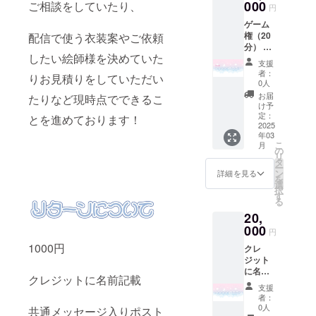
ト、配
000
りポス
ご相談をしていたり、
円
信のみ
トカー
ゲーム
・掲載
ド 描き
権（20
配信で使う衣装案やご依頼
方法：
下ろし
分） ・
お披露
チェキ
したい絵師様を決めていた
日時：
目ツ
オリジ
支援
年内日
イート
ナルス
者：
りお見積りをしていただい
程調整
のツ
テッ
0人
可能 ・
リー
カー
お届
たりなど現時点でできるこ
有効期
欄、概
（8cm
け予
限：
要欄で
定：
） 直筆
とを進めております！
2025年
2025
文字の
サイン
年03
5月末ま
みの紹
色紙 通
こ
月
で ・場
介予定
の
話権(5
リ
所：
※このリ
タ
分) ・有
ー
Discord
ターン
ン
効期
詳細を見る
を
サー
は
選
限：
択
バー内
100000
す
2025年
る
・連絡
円のリ
5月末ま
20,
方法：
ターン
で
詳細は
000
と同じ
円
記載い
内容に
1000円
クレ
ただい
なりま
ジット
たメー
す。
に名前
ルまた
クレジットに名前記載
記載
はSNS
支援
（記載
にてご
者：
してほ
連絡し
0人
共通メッセージ入りポスト
しい名