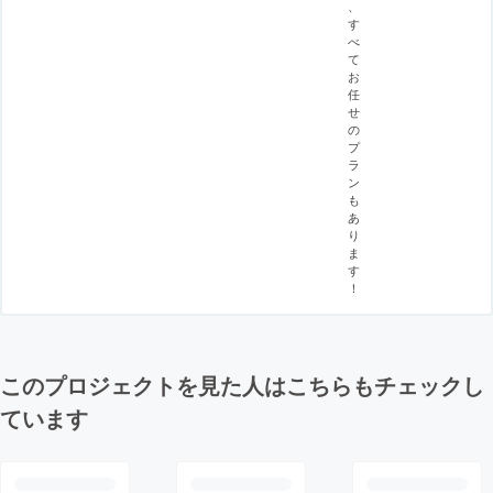
、
す
べ
て
お
任
せ
の
プ
ラ
ン
も
あ
り
ま
す
！
このプロジェクトを見た人はこちらもチェックし
ています