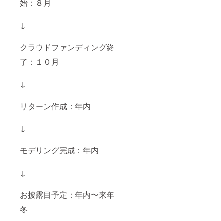
始：８月
ろしイ
考欄に
ラスト
リクエ
ラバー
スト曲
↓
マット
を記載
（約
してく
610mm
ださい
クラウドファンディング終
x
※何曲記
了：１０月
355mm
載いた
） 歌っ
だいて
てみた
も構い
↓
リクエ
ません
スト ・
がその
有効期
中から
リターン作成：年内
限：
当方で
2025年
１曲選
5月末ま
曲させ
↓
で ・リ
ていた
クエス
だきま
ト方
す。
モデリング完成：年内
法：備
考欄に
リクエ
↓
スト曲
を記載
お披露目予定：年内〜来年
してく
ださい
冬
※何曲記
載いた