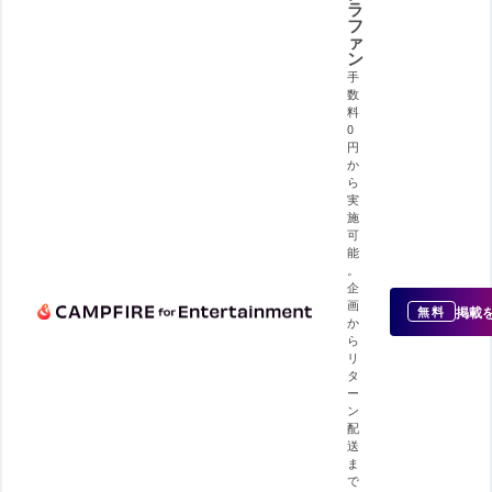
ラ
フ
ァ
ン
手
数
料
0
円
か
ら
実
施
可
能
。
企
画
掲載
無料
か
ら
リ
タ
ー
ン
配
送
ま
で