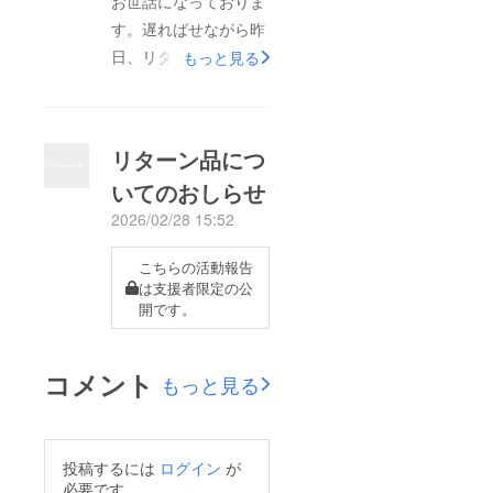
お世話になっておりま
品につきまして対応が
す。遅ればせながら昨
遅れたりとご迷惑をお
日、リターン品の有無
もっと見る
かけしてしまったこと
に返信された方のリ
お詫び申し上げます。
ターン品を発送させて
今後はこのようなこと
いただきました。長期
リターン品につ
がないよう心がけて活
間お待ちいただき申し
いてのおしらせ
動していきますので応
訳ございません。到着
援いただける方は応援
2026/02/28 15:52
まで今しばらくお待ち
していただけますと幸
ください。
こちらの活動報告
いです。改めましてこ
は支援者限定の公
の度はありがとうござ
開です。
いました！
コメント
もっと見る
投稿するには
ログイン
が
必要です。