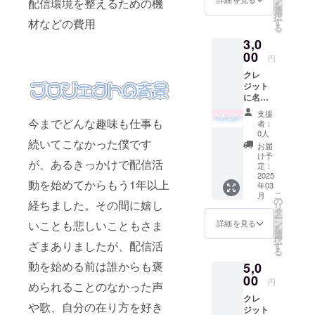
配信環境を整えるための機
を
披露目
選
択
ツイー
す
材などの費用
る
ト、配
3,0
信のみ
・掲載
00
円
方法：
クレ
お披露
ジット
目ツ
に名前
イート
記載
のツ
支援
（記載
リー
今までどんな趣味も仕事も
者：
してほ
欄、概
0人
しい名
続いてこなかった僕です
要欄で
お届
前を備
文字の
け予
が、あるきっかけで配信活
考欄に
みの紹
定：
お願い
2025
介予定
動を始めてからもう1年以上
年03
しま
共通
こ
月
す） ・
メッ
の
経ちました。その間に嬉し
リ
掲載期
セージ
タ
ー
間：お
入りポ
ン
詳細を見る
いことも悲しいこともさま
を
披露目
スト
選
択
ツイー
ざまありましたが、配信活
カード
す
る
ト、配
動を始める前は誰からも褒
5,0
信のみ
・掲載
00
円
められることのなかった声
方法：
クレ
お披露
や歌、自分の在り方を好き
ジット
目ツ