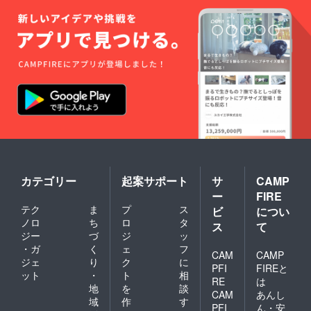
カテゴリー
起案サポート
サ
CAMP
ー
FIRE
テク
ま
プ
ス
ビ
につい
ノロ
ち
ロ
タ
ス
て
ジー
づ
ジ
ッ
・ガ
く
ェ
フ
CAM
CAMP
ジェ
り
ク
に
PFI
FIREと
ット
・
ト
相
RE
は
地
を
談
CAM
あんし
域
作
す
PFI
ん・安