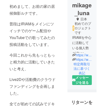
mikage
初めまして、お前の家の居
_luna
候御影ルナです。
日本
初めてのプ
普段はIRIAMをメインにツ
ロジェクト
イッチでのゲーム配信や
です
YouTubeでの歌ってみたの
IRIAMを中心
に活動して
投稿活動をしています。
いる個人勢
のVliver。
今回これから先もっともっ
https://www.youtube.com/@lunya_Ux_xU
好きなもの
https://web.iriam.app/s/user/f60TVl37oB?uuid=a6f6396f
と精力的に活動していきた
は歌と家主
特定商取引
法に基づく
いと考え、
表記
メッセー
Live2Dや活動費のクラウド
ジを送る
ファンディングを企画しま
した。
リターンを
全てが初めての試みでドキ