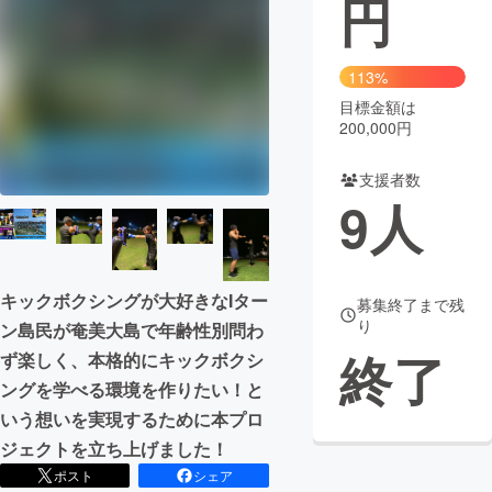
円
まちづくり・地域活性化
113%
目標金額は
CAMPFIRE for Social Good
CAMPFIRE Creation
200,000円
CAMPFIREふるさと納税
machi-ya
コミュニティ
支援者数
9
人
キックボクシングが大好きなIター
募集終了まで残
り
ン島民が奄美大島で年齢性別問わ
終了
ず楽しく、本格的にキックボクシ
ングを学べる環境を作りたい！と
いう想いを実現するために本プロ
ジェクトを立ち上げました！
ポスト
シェア