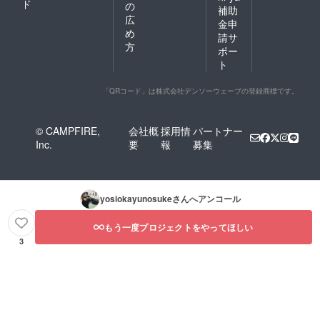
ド
の
補助
広
金申
め
請サ
方
ポー
ト
「QRコード」は株式会社デンソーウェーブの登録商標です。
© CAMPFIRE,
会社概
採用情
パートナー
Inc.
要
報
募集
yosiokayunosuke
さんへアンコール
もう一度プロジェクトをやってほしい
3