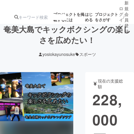
新
ロ
規
グ
会
プロジェクトを掲
はじ
プロジェクト
/
載するには
める
をさがす
イ
員
ン
登
奄美大島でキックボクシングの楽し
録
さを広めたい！
人気のプロ
注目のリ
注目の新着プロ
募集終了が近いプ
もうすぐ公開
yosiokayunosuke
スポーツ
ジェクト
ターン
ジェクト
ロジェクト
されます
アート・写真
音楽
現在の支援総
額
228,
テクノロジー・ガジェット
ゲーム・サ
000
映像・映画
書籍・雑誌
ビジネス・起業
チャレンジ