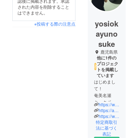
認後に掲載されます。承認
された内容を削除すること
はできません。
yosiok
※投稿する際の注意点
ayuno
suke
鹿児島県
他に1件の
プロジェク
トを掲載し
ています
はじめまし
て！
奄美名瀬
キックボク
https://www.instagram.com/amami_kickboxing
シングクラ
https://amami-kickboxing.com
ブの代表を
https://www.youtube.com/@amami_kickboxing
特定商取引
務めていま
法に基づく
す、吉岡と
表記
申します！