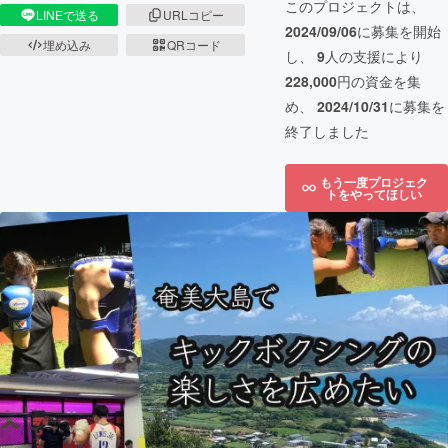
このプロジェクトは、
LINEで送る
URLコピー
2024/09/06
に募集を開始
埋め込み
QRコード
し、
9
人の支援により
228,000
円の資金を集
め、
2024/10/31
に募集を
終了しました
もう一度プロジェク
トをやってほしい