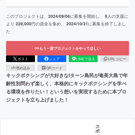
このプロジェクトは、
2024/09/06
に募集を開始し、
9
人の支援に
より
228,000
円の資金を集め、
2024/10/31
に募集を終了しまし
た
もう一度プロジェクトをやってほしい
ポスト
シェア
LINEで送る
URLコピー
埋め込み
QRコード
キックボクシングが大好きなIターン島民が奄美大島で年
齢性別問わず楽しく、本格的にキックボクシングを学べ
る環境を作りたい！という想いを実現するために本プロ
ジェクトを立ち上げました！
ス
ポ