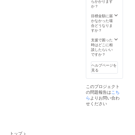
らかかります
瀬運動
か？
公園格
技場で
目標金額に届
す。実
かなかった場
施場所
合どうなりま
までの
すか？
交通費
は支援
支援で困った
者でご
時はどこに相
負担く
談したらいい
ださ
ですか？
い。 -奄
美大島
ヘルプページを
体験に
見る
ついて-
・所要
時間は8
このプロジェクト
時間程
の問題報告は
度を予
こち
定して
ら
よりお問い合わ
おりま
せください
すが、
ご希望
に応じ
て柔軟
にご対
応いた
トップ
>
しま