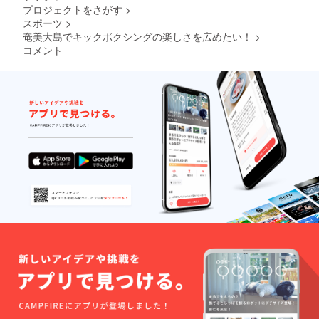
プロジェクトをさがす
>
す。 ・
スポーツ
>
ご参加
いただ
奄美大島でキックボクシングの楽しさを広めたい！
>
く人数
コメント
は4名以
下とい
たしま
す。 ・
ご案内
場所例 -
加計呂
麻島 -
モダマ
自生地 -
金作原 -
アマミ
ノクロ
ウサギ
生息地
などな
ど、ご
希望に
応じて
柔軟に
対応い
たしま
す。 ・
来島日