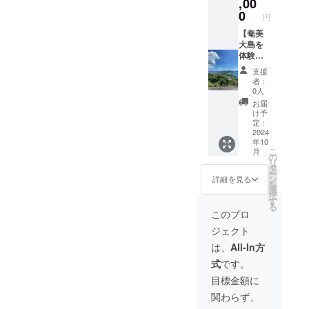
,00
園格技
くださ
場で
0
円
い。
す。実
https://
【奄美
施場所
yunosu
大島を
までの
keportf
体験し
交通費
olio.wix
よう！
は支援
支援
site.co
奄美大
者でご
者：
m/portf
島で過
負担く
0人
olio マ
ごす1
ださ
お届
ンツー
日】 奄
い。
け予
マン
美大島
【シマ
定：
レッス
にお越
2024
ハンカ
年10
ン×3回
しいた
チ】 大
こ
月
付き ・
だいた
島紬の
の
リ
実施概
際に
絣（か
タ
ー
要：90
は、奄
すり）
ン
詳細を見る
を
分×3回
美大島
文様を
選
択
(水曜日
のロー
モチー
す
る
または
カル1日
フにし
このプロ
土曜日)
をお楽
た新商
ジェクト
・有効
しみい
品。珊
期限：
ただき
瑚や蘇
は、
All-In方
団体が
ます！
轍など
式
です。
存続す
観光ツ
奄美大
る限り
アーと
島を感
目標金額に
・受講
は一味
じるこ
関わらず、
方法：
違った
とので
実施場
奄美の