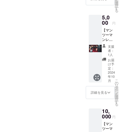
を
回(水曜
選
択
日また
す
る
は土曜
5,0
日) ・有
効期
00
円
限：団
【マン
体が存
ツーマ
続する
ンレッ
限り ・
スン】
受講方
支援
・シャ
法：実
者：
ドーボ
施場所
1人
クシン
は奄美
お届
グ ・
市名瀬
け予
ミット
運動公
定：
練習 ・
2024
園格技
年10
コンビ
場で
こ
月
ネー
す。実
の
リ
ション
施場所
タ
ー
練習 ・
までの
ン
詳細を見る
を
ライト
交通費
選
択
スパー
は支援
す
る
リング
者でご
10,
初心者
負担く
の方で
000
ださ
円
も1時間
い。
【マン
半マン
ツーマ
ツーマ