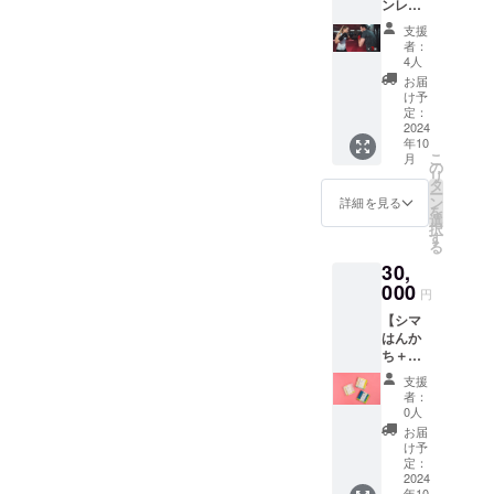
ンレッ
ンで
スン(3
しっか
支援
回分)】
り教え
者：
・シャ
ます！
4人
ドーボ
もちろ
お届
クシン
んご友
け予
グ ・
人やご
定：
ミット
2024
家族で
年10
練習 ・
の参加
こ
月
コンビ
も大歓
の
リ
ネー
迎！ ・
タ
ー
ション
実施概
ン
詳細を見る
を
練習 ・
要：90
選
択
ライト
分×1回
す
る
スパー
(水曜日
30,
リング
または
1時間半
000
土曜日)
円
のマン
・有効
【シマ
ツーマ
期限：
はんか
ンレッ
団体が
ち＋マ
スン×3
存続す
ンツー
回分！
る限り
支援
マン
ご友人
・受講
者：
レッス
やご家
方法：
0人
ン3回】
族での
実施場
お届
1時間半
参加も
所は奄
け予
のマン
大歓
定：
美市名
ツーマ
2024
迎！ ・
瀬運動
年10