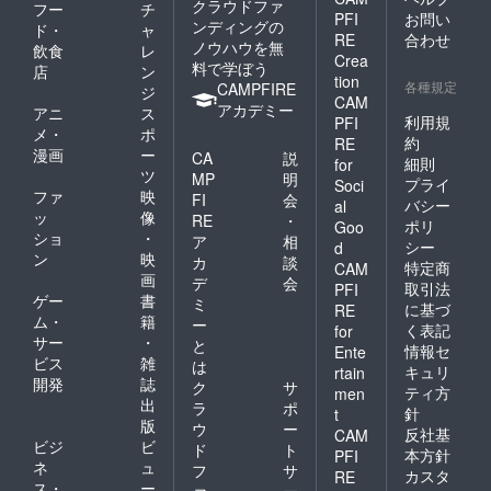
クラウドファ
フー
チ
PFI
お問い
ンディングの
ド・
ャ
RE
合わせ
ノウハウを無
飲食
レ
Crea
料で学ぼう
店
ン
tion
各種規定
CAMPFIRE
ジ
CAM
アカデミー
アニ
ス
利用規
PFI
メ・
ポ
約
RE
漫画
ー
CA
説
細則
for
ツ
MP
明
プライ
Soci
ファ
映
FI
会
バシー
al
ッ
像
RE
・
ポリ
Goo
ショ
・
ア
相
シー
d
ン
映
カ
談
特定商
CAM
画
デ
会
取引法
PFI
ゲー
書
ミ
に基づ
RE
ム・
籍
ー
く表記
for
サー
・
と
情報セ
Ente
ビス
雑
は
キュリ
rtain
開発
誌
ク
サ
ティ方
men
出
ラ
ポ
針
t
版
ウ
ー
反社基
CAM
ビジ
ビ
ド
ト
本方針
PFI
ネ
ュ
フ
サ
カスタ
RE
ス・
ー
ァ
ー