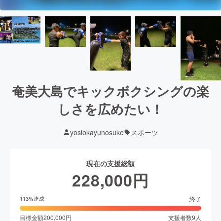
奄美大島でキックボクシングの楽
しさを広めたい！
yosiokayunosuke
スポーツ
現在の支援総額
228,000
円
終了
113
%達成
目標金額
200,000
円
支援者数
9
人