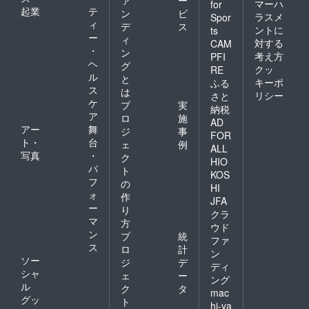
マーハ
for
起業
テ
ン
ビ
ラスメ
Spor
ィ
デ
ス
ントに
ts
ー
ィ
対する
CAM
・
ン
考え方
PFI
ヘ
グ
クッ
RE
ル
と
キーポ
ふる
ス
は
リシー
さと
ケ
プ
実
納税
ア
ロ
施
AD
アー
舞
ジ
事
FOR
ト・
台
ェ
例
ALL
写真
・
ク
HIO
パ
ト
KOS
フ
の
HI
ォ
作
JFA
ー
り
クラ
マ
方
ウド
ン
プ
統
ファ
ス
ロ
計
ン
ソー
ジ
デ
ディ
シャ
ェ
ー
ング
ル
ク
タ
mac
グッ
ト
hi-ya