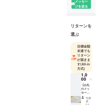
メッセー
奄美大島で
ジを送る
キックボク
シングの楽
しさを広め
いたいとい
リターンを
う想いか
選ぶ
ら、クラウ
ドファン
ディングを
目標金額
始めまし
未達でも
リターン
た。
が届きま
す
(All-in
方式)
1,0
00
円
【お礼
のメッ
セー
ジ】 感
支援
謝の気
者：
持ちを
0人