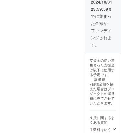
きる製
2024/10/31
所は奄
雰囲気
品で
23:59:59
ま
美市名
を感じ
す。 ご
瀬運動
られる
希望の
でに集まっ
公園格
場所へ
色はご
た金額が
技場で
お連れ
支援い
す。実
しま
ただい
ファンディ
施場所
す。 マ
た後、
ングされま
までの
ンツー
メール
交通費
マン
にてお
す。
は支援
レッス
伝えく
者でご
ン×3回
ださ
負担く
付き ・
い。
支援金の使い道
ださ
実施概
集まった支援金
い。 ・
要：90
は以下に使用す
デザイ
分×1回
る予定です。
ンの詳
(水曜日
設備費
細につ
または
※目標金額を超
きまし
土曜日)
えた場合はプロ
ては、
・有効
ジェクトの運営
ご支援
期限：
費に充てさせて
いただ
団体が
いただきます。
きまし
存続す
てから
る限り
メール
・受講
支援に関するよ
にてご
方法：
くある質問
相談く
実施場
ださ
所は奄
手数料はいく
い。
美市名