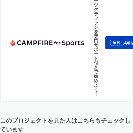
ー
ツ
ク
ラ
フ
ァ
ン
を
専
門
掲載
無料
サ
ポ
ー
ト
付
き
で
始
め
よ
う
！
このプロジェクトを見た人はこちらもチェックし
ています