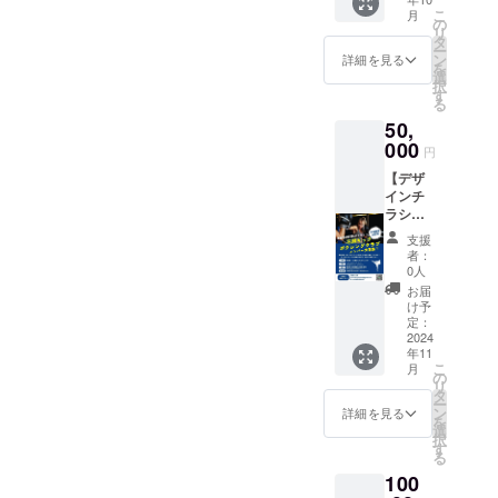
ンレッ
実施概
公園格
こ
月
スン3回
要：90
の
技場で
リ
+奄美大
分×3回
タ
す。実
ー
島新商
(水曜日
ン
施場所
詳細を見る
を
品の
または
選
までの
択
「シマ
土曜日)
す
交通費
る
はんか
・有効
は支援
50,
ち」を
期限：
者でご
お送り
000
団体が
負担く
円
ます！
存続す
ださ
【デザ
・実施
る限り
い。
インチ
概要：
・受講
ラシ作
90分×3
方法：
りま
回(水曜
実施場
支援
す！】
日また
所は奄
者：
本業の
は土曜
美市名
0人
デザイ
日) ・有
瀬運動
お届
ンを活
効期
公園格
け予
かして
限：団
定：
技場で
チラ
2024
体が存
す。実
年11
シ・ポ
続する
施場所
こ
月
スター
限り ・
の
までの
リ
を作成
受講方
タ
交通費
ー
しま
法：実
ン
は支援
詳細を見る
を
す！ 過
施場所
選
者でご
択
去の作
は奄美
す
負担く
る
成実績
市名瀬
ださ
100
は下記
運動公
い。
をご覧