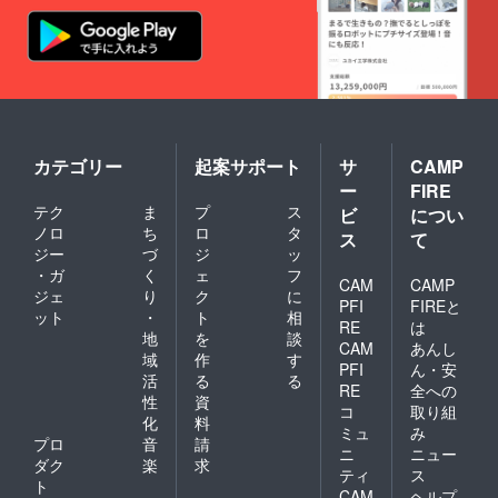
時など
はご支
援をい
ただい
た後、
メール
にてご
相談い
ただけ
カテゴリー
起案サポート
サ
CAMP
ればと
ー
FIRE
思いま
テク
ま
プ
ス
ビ
につい
す。
ノロ
ち
ロ
タ
ス
て
ジー
づ
ジ
ッ
・ガ
く
ェ
フ
CAM
CAMP
ジェ
り
ク
に
PFI
FIREと
ット
・
ト
相
RE
は
地
を
談
CAM
あんし
域
作
す
PFI
ん・安
活
る
る
RE
全への
性
資
コ
取り組
化
料
ミュ
み
プロ
音
請
ニ
ニュー
ダク
楽
求
ティ
ス
ト
CAM
ヘルプ