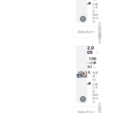
込め
お届
て、お
け予
礼の
定：
メッ
2024
年10
セージ
こ
月
をメー
の
リ
ルにて
タ
ー
お送り
ン
詳細を見る
を
しま
選
択
す。
す
る
2,0
00
円
【活動
への参
加】
キック
支援
ボクシ
者：
ング
5人
レッス
お届
ンにご
け予
参加い
定：
ただけ
2024
年10
ます！
こ
月
・実施
の
リ
概要：
タ
ー
90分×1
ン
詳細を見る