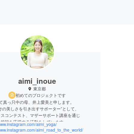
aimi_inoue
東京都
初めてのプロジェクトです
育て真っ只中の母、井上愛美と申します。
けの美しさを引き出すサポーター”として、
セスコンテスト、マザーサポート講座を通じ
の挑戦を応援する活動をしています。
/www.instagram.com/aimi_yoga/
エクセレントクイーンジャパン日本大会グランプリを
/www.instagram.com/aimi_road_to_the_world/