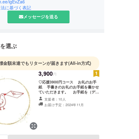
した。
lin.ee/igEvZa6
引法に基づく表記
24年9/26~10/3タイで開催されるミセスコンテスト
へ
メッセージを送る
界一に輝くための応援金を集めるため、
挑戦の想いを伝えるためにクラウドファンディング
ます！
を選ぶ
標金額未達でもリターンが届きます
(All-in方式)
3,900
円
♡応援3900円コース お礼のお手
紙 手書きのお礼のお手紙を書かせ
ていただきます。 お手紙を（デー
タにて）メールにてお送りいたしま
支援者：10人
す。 お名前とメールアドレスをご
お届け予定：2024年11月
入力お願いします。