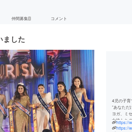
仲間募集
コメント
1
いました
4児の子
”あなただ
ヨガ、ミ
女性たち
https:/
2023年
https:/