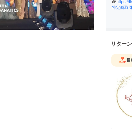
獲得しま
https://
特定商取
この度20
世界大会
出場し世
世界大会
に挑戦し
リターン
目