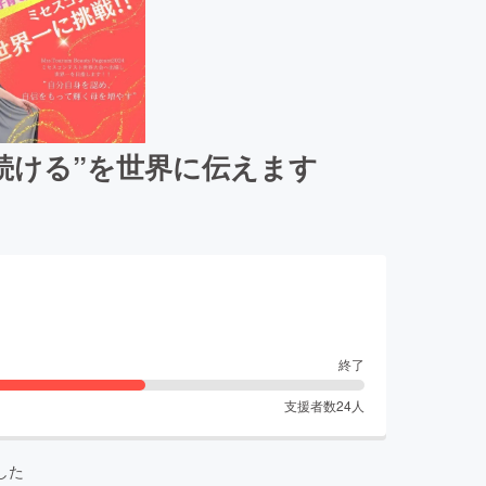
続ける”を世界に伝えます
終了
支援者数
24
人
した