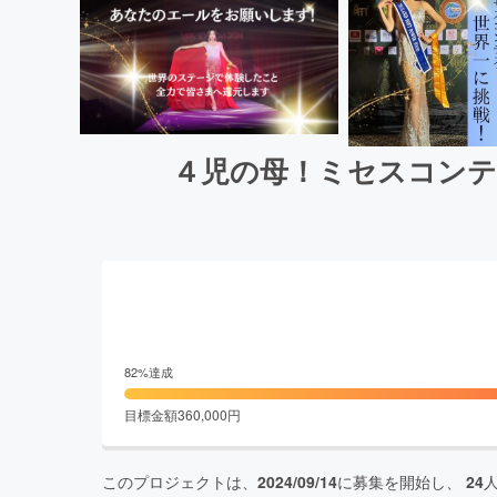
４児の母！ミセスコンテ
82
%達成
目標金額
360,000
円
このプロジェクトは、
2024/09/14
に募集を開始し、
24