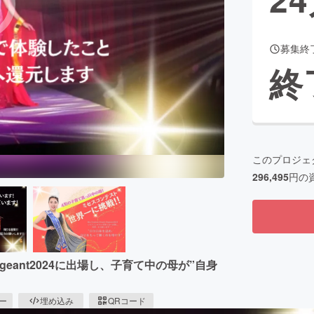
募集終
CAMPFIRE for Social Good
CAMPFIRE Creation
終
CAMPFIREふるさと納税
machi-ya
コミュニティ
このプロジェ
296,495
円の
ty Pageant2024に出場し、子育て中の母が”自身
ピー
埋め込み
QRコード