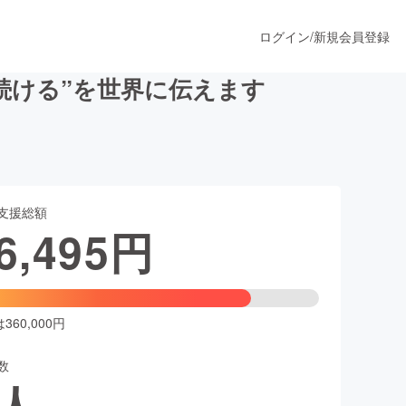
ログイン
/
新規会員登録
続ける”を世界に伝えます
うすぐ公開されます
支援総額
プロダクト
6,495
円
ファッション
スポーツ
60,000円
数
ア
ソーシャルグッド
人