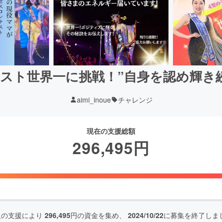
スト世界一に挑戦！”自身を認め輝き
aimi_inoue
チャレンジ
現在の支援総額
296,495
円
人の支援により
296,495
円の資金を集め、
2024/10/22
に募集を終了しま