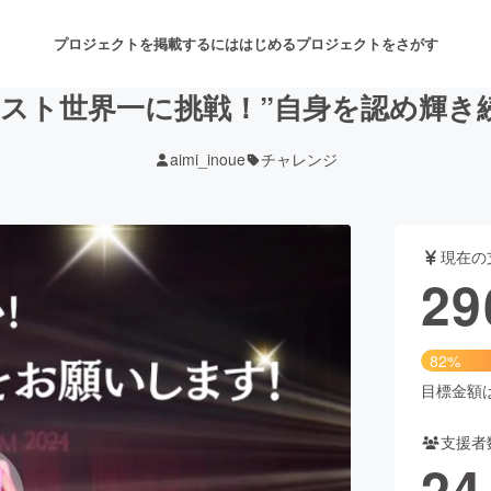
プロジェクトを掲載するには
はじめる
プロジェクトをさがす
スト世界一に挑戦！”自身を認め輝き
aimi_inoue
チャレンジ
注目のリターン
注目の新着プロジェクト
募集終了が近いプロジェクト
も
現在の
音楽
舞台・パフォーマンス
29
ゲーム・サービス開発
フード・飲食店
82%
書籍・雑誌出版
アニメ・漫画
目標金額は3
支援者
チャレンジ
ビューティー・ヘルスケ
24