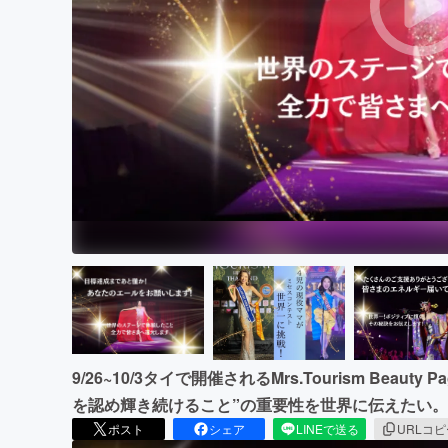
まちづくり・地域活性化
9/26~10/3タイで開催されるMrs.Tourism Beau
を認め輝き続けること”の重要性を世界に伝えたい。
ポスト
シェア
LINEで送る
URLコ