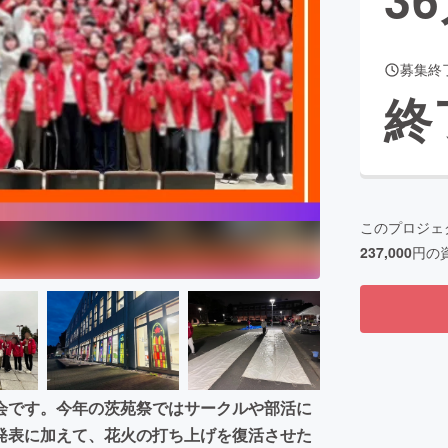
募集終
CAMPFIRE for Social Good
CAMPFIRE Creation
終
CAMPFIREふるさと納税
machi-ya
コミュニティ
このプロジェ
237,000
円の
会です。今年の茨苑祭ではサークルや部活に
発表に加えて、花火の打ち上げを復活させた