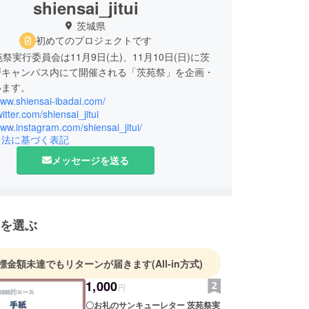
shiensai_jitui
茨城県
初めてのプロジェクトです
祭実行委員会は11月9日(土)、11月10日(日)に茨
戸キャンパス内にて開催される「茨苑祭」を企画・
います。
www.shiensai-ibadai.com/
witter.com/shiensai_jitui
www.instagram.com/shiensai_jitui/
引法に基づく表記
メッセージを送る
を選ぶ
標金額未達でもリターンが届きます
(All-in方式)
1,000
円
〇お礼のサンキューレター 茨苑祭実