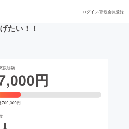
ログイン
/
新規会員登録
上げたい！！
うすぐ公開されます
支援総額
プロダクト
7,000
円
ファッション
スポーツ
00,000円
数
ア
ソーシャルグッド
人