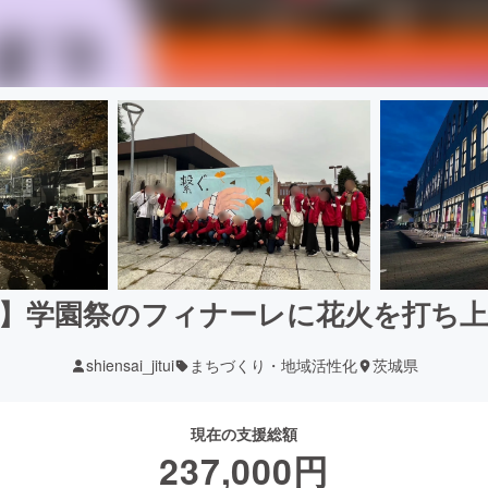
】学園祭のフィナーレに花火を打ち
shiensai_jitui
まちづくり・地域活性化
茨城県
現在の支援総額
237,000
円