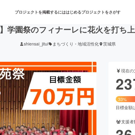
プロジェクトを掲載するには
はじめる
プロジェクトをさがす
】学園祭のフィナーレに花火を打ち
shiensai_jitui
まちづくり・地域活性化
茨城県
注目のリターン
注目の新着プロジェクト
募集終了が近いプロジェクト
も
現在の
音楽
舞台・パフォーマンス
23
ゲーム・サービス開発
フード・飲食店
33%
書籍・雑誌出版
アニメ・漫画
目標金額は7
支援者
チャレンジ
ビューティー・ヘルスケ
36