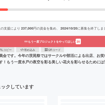
人の支援により
237,000
円の資金を集め、
2024/10/20
に募集を終了しま
もう一度プロジェクトをやってほしい
20
RLコピー
埋め込み
QRコード
員会です。今年の茨苑祭ではサークルや部活による出店、お笑
す！もう一度水戸の夜空を彩る美しい花火を彩らせるためには
ェックしています