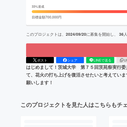
33
%達成
目標金額
700,000
円
このプロジェクトは、
2024/09/20
に募集を開始し、
36
ポスト
シェア
LINEで送る
U
はじめまして！茨城大学 第７５回茨苑祭実行委
て、花火の打ち上げを復活させたいと考えていま
願いします！
このプロジェクトを見た人はこちらもチ