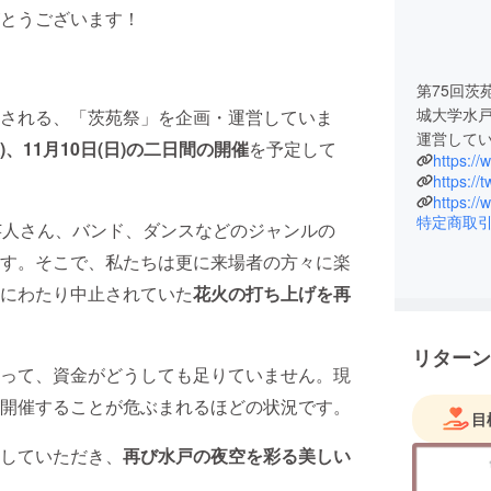
とうございます！
第75回茨苑
城大学水
される、「茨苑祭」を企画・運営していま
運営して
土)、11月10日(日)の二日間の開催
を予定して
https://
https://t
https://
特定商取
芸人さん、バンド、ダンスなどのジャンルの
す。そこで、私たちは更に来場者の方々に楽
にわたり中止されていた
花火の打ち上げを再
リターン
って、資金がどうしても足りていません。現
開催することが危ぶまれるほどの状況です。
目
していただき、
再び水戸の夜空を彩る美しい