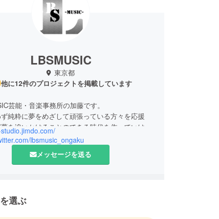
LBSMUSIC
東京都
他に12件のプロジェクトを掲載しています
USIC芸能・音楽事務所の加藤です。
わず純粋に夢をめざして頑張っている方々を応援
が夢を追いかけることのできる時代を作っていける
y-studio.jimdo.com/
がけています。
twitter.com/lbsmusic_ongaku
しい作品を作り上げて行きましょう。
メッセージを送る
を選ぶ