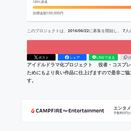
120
%達成
目標金額
100,000
円
このプロジェクトは、
2016/06/22
に募集を開始し、
7
人
ポスト
シェア
LINEで送る
U
アイドルドラマ化プロジェクト 役者・コスプレ
ためにもより良い作品に仕上げますので是非ご協
す。
エンタメ
手数料0円