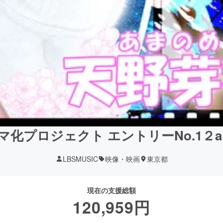
化プロジェクト エントリーNo.1２
LBSMUSIC
映像・映画
東京都
現在の支援総額
120,959
円