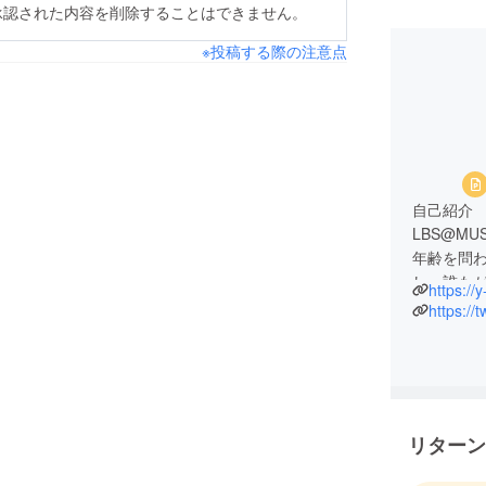
承認された内容を削除することはできません。
※投稿する際の注意点
自己紹介
LBS@M
年齢を問
し、誰も
https://
ように心
https://
一緒に楽
リターン