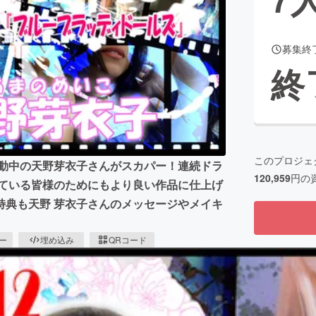
募集終
CAMPFIRE for Social Good
CAMPFIRE Creation
終
CAMPFIREふるさと納税
machi-ya
コミュニティ
このプロジェ
動中の天野芽衣子さんがスカパー！連続ドラ
120,959
円の
れている皆様のためにもより良い作品に仕上げ
特典も天野 芽衣子さんのメッセージやメイキ
ピー
埋め込み
QRコード