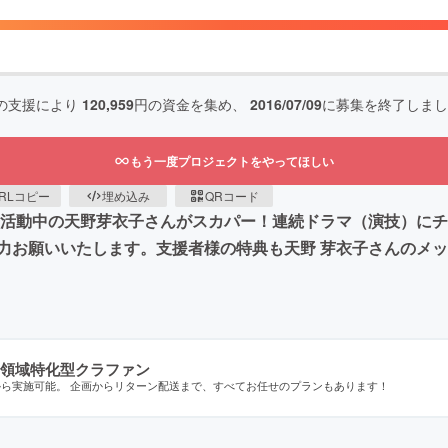
の支援により
120,959
円の資金を集め、
2016/07/09
に募集を終了しまし
もう一度プロジェクトをやってほしい
RLコピー
埋め込み
QRコード
活動中の天野芽衣子さんがスカパー！連続ドラマ（演技）にチ
力お願いいたします。支援者様の特典も天野 芽衣子さんのメ
領域特化型クラファン
から実施可能。 企画からリターン配送まで、すべてお任せのプランもあります！