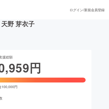
ログイン
/
新規会員登録
a 天野 芽衣子
うすぐ公開されます
支援総額
プロダクト
0,959
円
ファッション
スポーツ
00,000円
数
ア
ソーシャルグッド
人