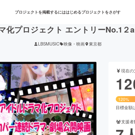
プロジェクトを掲載するには
はじめる
プロジェクトをさがす
化プロジェクト エントリーNo.1２
LBSMUSIC
映像・映画
東京都
注目のリターン
注目の新着プロジェクト
募集終了が近いプロジェクト
も
現在の
音楽
舞台・パフォーマンス
12
ゲーム・サービス開発
フード・飲食店
120%
書籍・雑誌出版
アニメ・漫画
目標金額は1
支援者
チャレンジ
ビューティー・ヘルスケ
7