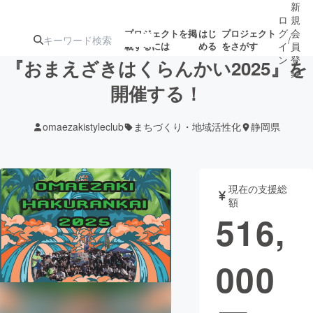
新
ロ
規
グ
会
プロジェクトを掲
はじ
プロジェクト
/
載するには
める
をさがす
イ
員
ン
登
『おまえざきはくらんかい2025』を
録
開催する！
人気のプロ
注目のリ
注目の新着プロ
募集終了が近いプ
もうすぐ公開
omaezakistyleclub
まちづくり・地域活性化
静岡県
ジェクト
ターン
ジェクト
ロジェクト
されます
アート・写真
音楽
現在の支援総
額
516,
テクノロジー・ガジェット
ゲーム・サ
000
映像・映画
書籍・雑誌
ビジネス・起業
チャレンジ