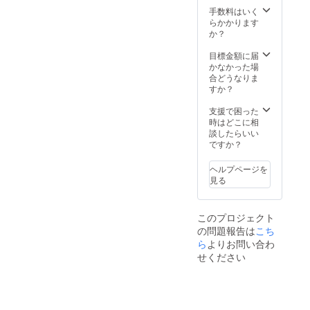
わせさ
手数料はいく
せてい
らかかります
ただき
か？
ます。
・ムー
目標金額に届
ビー紹
かなかった場
介方
合どうなりま
法 公
すか？
式イン
スタグ
支援で困った
ラムに
時はどこに相
掲載し
談したらいい
ます。
ですか？
・掲載
期間：
ヘルプページを
Instagr
見る
amアカ
ウント
が存続
このプロジェクト
する限
の問題報告は
り ※市
こち
外の方
ら
よりお問い合わ
は、ご
せください
自身で
撮影さ
れた動
画や画
像を提