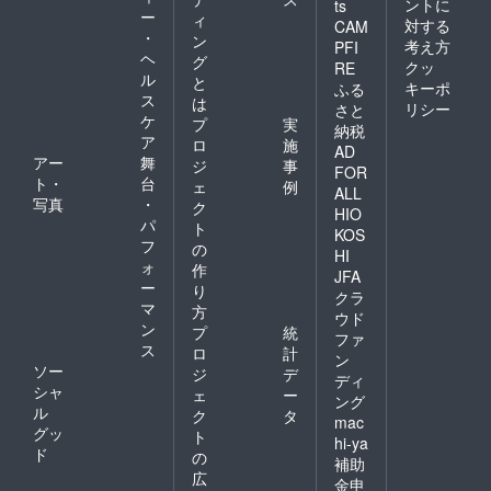
ントに
ts
ー
ィ
対する
CAM
・
ン
考え方
PFI
ヘ
グ
クッ
RE
ル
と
キーポ
ふる
ス
は
リシー
さと
ケ
プ
実
納税
ア
ロ
施
AD
アー
舞
ジ
事
FOR
ト・
台
ェ
例
ALL
写真
・
ク
HIO
パ
ト
KOS
フ
の
HI
ォ
作
JFA
ー
り
クラ
マ
方
ウド
ン
プ
統
ファ
ス
ロ
計
ン
ソー
ジ
デ
ディ
シャ
ェ
ー
ング
ル
ク
タ
mac
グッ
ト
hi-ya
ド
の
補助
広
金申