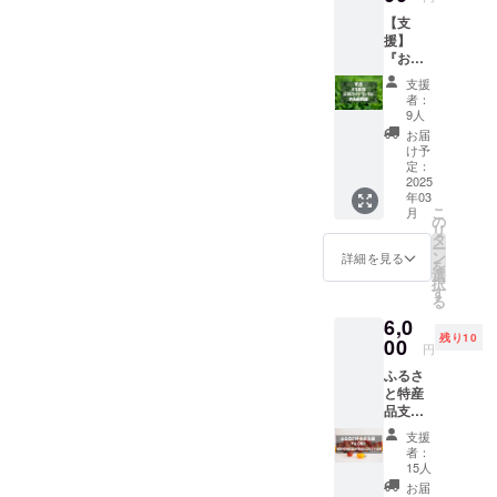
同
【支
援】
『おま
えざき
支援
はくら
者：
んかい
9人
2025』
お届
公式ガ
け予
イド
定：
ブック
2025
年03
に、支
こ
月
援者様
の
リ
のお名
タ
ー
前
ン
詳細を見る
を
（ニッ
選
択
クネー
す
る
ム）を
6,0
掲載し
残り10
ます。
00
円
S ・掲
ふるさ
載期
と特産
間：
品支援
2025年
【御前
3月1日
支援
崎特産
～2026
者：
品送料
年3月1
15人
込3,000
日 お
お届