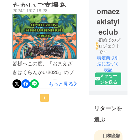
たかいご支援あり
omaez
2024/11/07 18:28
ごとうございまし
akistyl
た。
eclub
初めてのプ
ロジェクト
です
特定商取引
皆様へこの度、「おまえざ
法に基づく
表記
きはくらんかい2025」のプ
メッセー
ロジェクトにご支援いただ
ジを送る
もっと見る
き、心から感謝申し上げま
す。皆様の温かいご協力の
1
おかげで、御前崎市の夢が
リターンを
一歩ずつ形になろうとして
選ぶ
います。このイベントを通
じて、御前崎市民の皆様や
目標金額