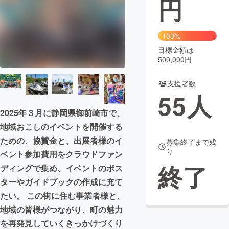
円
まちづくり・地域活性化
103%
目標金額は
CAMPFIRE for Social Good
CAMPFIRE Creation
500,000円
CAMPFIREふるさと納税
machi-ya
コミュニティ
支援者数
55
人
2025年３月に静岡県御前崎市で、
地域おこしのイベントを開催する
ための、協賛金と、出展者様のイ
募集終了まで残
り
ベント参加費用をクラウドファン
終了
ディングで集め、イベントのポス
ターやガイドブックの作成に充て
たい。 この街に住む事業者様と、
地域の皆様がつながり、町の魅力
を再発見していくきっかけづくり