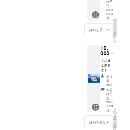
円相
まえざ
け予
当】 御
きはく
定：
前崎市
2025
らんか
年04
の特産
い２０
こ
月
品を提
２５公
の
リ
供しま
式ガイ
タ
ー
す。 ・
ドブッ
ン
詳細を見る
を
(○)御前
クが存
選
択
崎市特
続する
す
る
産品
限り ・
10,
セット
掲載方
内
000
法：文
円
容
字のみ
【おま
フ
・掲載
えざき
ルーツ
サイ
はくら
トマト
ズ：小
んかい
1000g
・支援
支援
2025出
時、必
者：
展料】
干
ず備考
26人
・出展
し芋
欄に希
お届
者の皆
1000g
望され
け予
様はこ
「保存
定：
るお名
ちらの
2025
方法
前をご
年03
出展料
常温 消
記入く
こ
月
のご購
費期
の
ださ
リ
入をお
限 ト
タ
い。
ー
願いい
マト10
ン
詳細を見る
を
たしま
日ほど
選
択