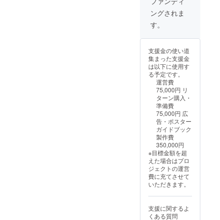
ファンディ
らんか
望され
ングされま
い２０
るお名
２５公
前をご
す。
式ガイ
記入く
ドブッ
ださ
クが存
い。 ・
支援金の使い道
続する
2万円広
集まった支援金
限り ・
告サイ
は以下に使用す
掲載方
ズは、
る予定です。
法：お
名刺サ
運営費
名前の
イズに
75,000円 リ
み ※支
なりま
ターン購入・
援時、
す。後
準備費
必ず備
日、こ
75,000円 広
考欄に
ちらか
告・ポスター
希望さ
ら連絡
ガイドブック
れるお
致しま
製作費
名前を
すの
350,000円
ご記入
で、広
※目標金額を超
くださ
告内容
えた場合はプロ
い。 ＜
をご用
ジェクトの運営
ご紹介
意くだ
費に充てさせて
ショー
さい。
いただきます。
トムー
ビー＞
・詳細
支援に関するよ
は後日
くある質問
打ち合