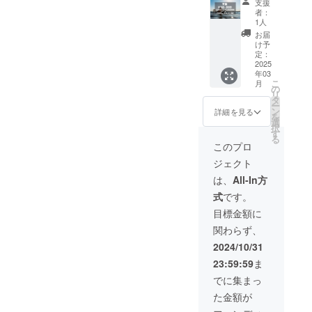
の参加
支援
ブック
～2026
権は
者：
にお名
年3月1
『おま
1人
前掲載
日 お
えざき
お届
＋ご紹
まえざ
はくら
け予
介
きはく
定：
んかい
ショー
2025
らんか
2025』
年03
トムー
い２０
にのみ
こ
月
ビーを
２５公
の
有効で
リ
作成
式ガイ
タ
す。
ー
し、
ドブッ
ン
詳細を見る
を
Instagr
クが存
選
択
amで公
続する
す
る
開いた
限り・
このプロ
します
Instagr
ジェクト
＜公式
amアカ
ガイド
ウント
は、
All-In方
ブック
が存続
式
です。
掲載方
する限
法＞ ・
り ・掲
目標金額に
掲載期
載方
関わらず、
間：
法：広
2025年
告 ・掲
2024/10/31
3月1日
載サイ
23:59:59
ま
～2026
ズ：大
年3月1
・支援
でに集まっ
日 お
時、必
た金額が
まえざ
ず備考
きはく
欄に希