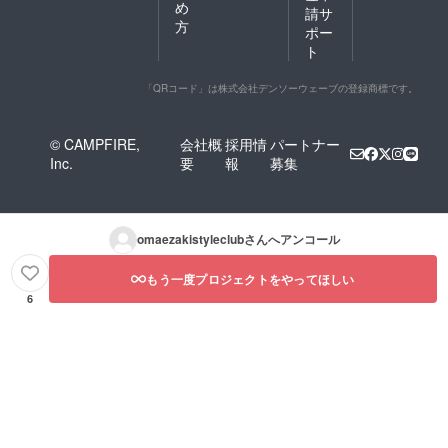
め
請サ
方
ポー
ト
「QRコード」は株式会社デンソーウェーブの登録商標です。
© CAMPFIRE,
会社概
採用情
パートナー
Inc.
要
報
募集
omaezakistyleclub
さんへアンコール
もう一度プロジェクトをやってほしい
6