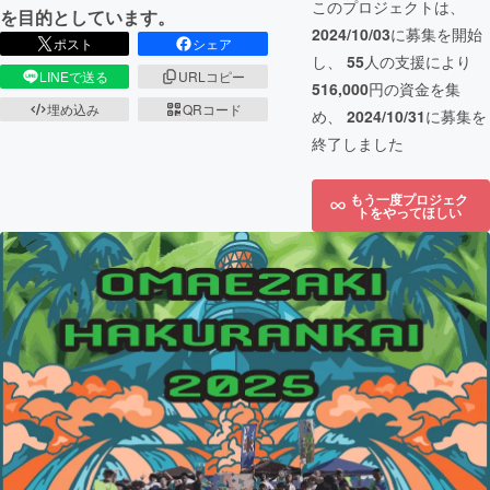
このプロジェクトは、
を目的としています。
2024/10/03
に募集を開始
ポスト
シェア
し、
55
人の支援により
LINEで送る
URLコピー
516,000
円の資金を集
埋め込み
QRコード
め、
2024/10/31
に募集を
終了しました
もう一度プロジェク
トをやってほしい