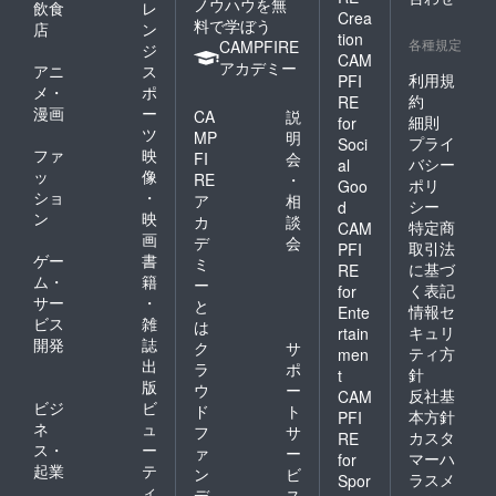
ノウハウを無
飲食
レ
Crea
料で学ぼう
店
ン
tion
各種規定
CAMPFIRE
ジ
CAM
アカデミー
アニ
ス
利用規
PFI
メ・
ポ
約
RE
漫画
ー
CA
説
細則
for
ツ
MP
明
プライ
Soci
ファ
映
FI
会
バシー
al
ッ
像
RE
・
ポリ
Goo
ショ
・
ア
相
シー
d
ン
映
カ
談
特定商
CAM
画
デ
会
取引法
PFI
ゲー
書
ミ
に基づ
RE
ム・
籍
ー
く表記
for
サー
・
と
情報セ
Ente
ビス
雑
は
キュリ
rtain
開発
誌
ク
サ
ティ方
men
出
ラ
ポ
針
t
版
ウ
ー
反社基
CAM
ビジ
ビ
ド
ト
本方針
PFI
ネ
ュ
フ
サ
カスタ
RE
ス・
ー
ァ
ー
マーハ
for
起業
テ
ン
ビ
ラスメ
Spor
ィ
デ
ス