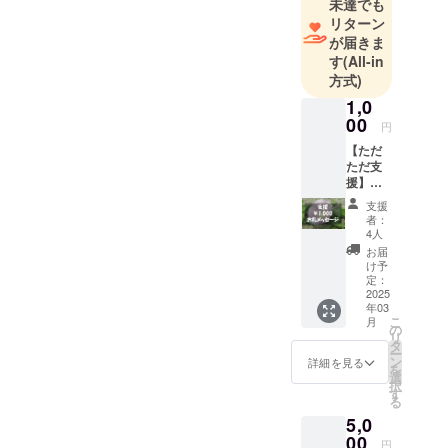
未達でも
参加者の皆様に明るい未来
リターン
と活気あふれる場をお届け
が届きま
することが目標です。皆様
す
(All-in
方式)
のお力添えが、地域に新た
1,0
な息吹をもたらし、たくさ
00
円
んの人々が集う素敵なイベ
【ただ
ただ支
ントを実現するための大き
援】
CAMPF
な支えとなりました。皆様
支援
IREの
者：
からいただいたご支援と応
メッ
4人
セージ
お届
援に深く感謝しつつ、2025
機能に
け予
て、感
定：
年に向けてさらに精進して
謝の気
2025
年03
持ちを
まいります。これからも温
こ
月
込めて
の
リ
かく見守っていただければ
お礼の
タ
ー
メッ
ン
詳細を見る
幸いです。本当にありがと
を
セージ
選
択
をお送
す
うございました。
る
りしま
5,0
す。
OMAEZAKISTYLECLUB 一
00
円