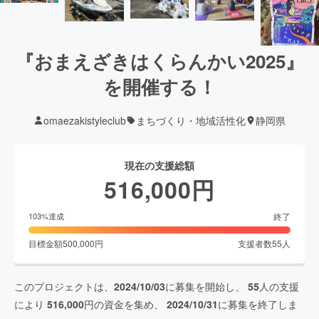
『おまえざきはくらんかい2025』
を開催する！
omaezakistyleclub
まちづくり・地域活性化
静岡県
現在の支援総額
516,000
円
終了
103
%達成
目標金額
500,000
円
支援者数
55
人
このプロジェクトは、
2024/10/03
に募集を開始し、
55
人の支援
により
516,000
円の資金を集め、
2024/10/31
に募集を終了しま