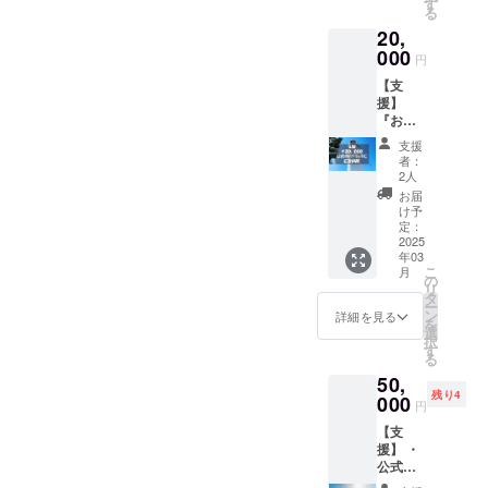
す。 ・
賞味期
す
る
出展者
限 干
20,
条件は
し芋90
御前崎
000
日 産地
円
市在住
御前崎
【支
もしく
市 お届
援】
は、事
け時期
『おま
業所が
は、特
えざき
御前崎
産品の
支援
はくら
市にあ
美味し
者：
んかい
る個人
い時期
2人
2025』
または
にこち
お届
公式ガ
事業者
らから
け予
イド
様に限
定：
送らせ
ブック
2025
りま
てもら
年03
に、広
す。 ・
いま
こ
月
告を掲
暴力団
の
す。3月
リ
載しま
関係
タ
末まで
ー
す。
者・反
ン
に発送
詳細を見る
を
Instagr
社会勢
選
いたし
択
amでご
力に関
す
ます。
る
紹介を
係する
50,
させて
方は参
残り4
頂きま
000
加をご
円
す。 ・
遠慮く
【支
掲載期
ださ
援】 ・
間：
い。 ・
公式ガ
2025年
こちら
イド
3月1日