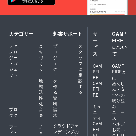
カテゴリー
起案サポート
サ
CAMP
ー
FIRE
テク
ま
プ
ス
ビ
につい
ノロ
ち
ロ
タ
ス
て
ジー
づ
ジ
ッ
・ガ
く
ェ
フ
CAM
CAMP
ジェ
り
ク
に
PFI
FIREと
ット
・
ト
相
RE
は
地
を
談
CAM
あんし
域
作
す
PFI
ん・安
活
る
る
RE
全への
性
資
コ
取り組
化
料
ミュ
み
プロ
音
請
ニ
ニュー
ダク
楽
求
ティ
ス
ト
CAM
ヘルプ
クラウドファ
フー
チ
PFI
お問い
ンディングの
ド・
ャ
RE
合わせ