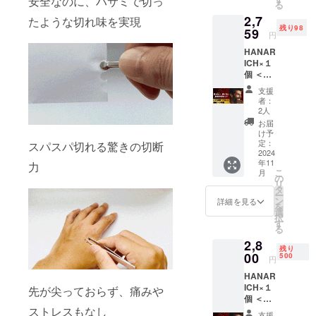
安全なのに、ハサミで切っ
る
ます。
2,7
※初期不
たような切れ味を実現
残り98
良のみ
59
円
対応 ※
HANAR
持ち運
ICH×１
びに便
個 ＜保
利な
証につ
HANAR
支援
いて＞
ICH専用
者：
万が一
ケース
2人
商品が
を、ご
お届
破損・
支援い
け予
汚損し
ただき
定：
スパスパ切れる驚きの切断
ていた
2024
ました
年11
場合
力
方全員
こ
月
は、返
に提供
の
リ
品・交
いたし
タ
ー
換をさ
ます。
ン
詳細を見る
を
せてい
選
択
ただき
す
る
ます。
2,8
※初期不
残り
良のみ
00
500
円
対応 ※
HANAR
持ち運
ICH×１
びに便
先が尖っておらず、痛みや
個 ＜保
利な
証につ
ストレスもなし
HANAR
支援