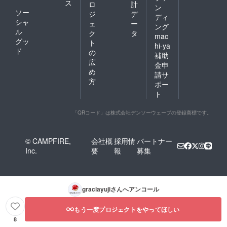
ス
ロ
計
ン
ソー
ジ
デ
ディ
シャ
ェ
ー
ング
ル
ク
タ
mac
グッ
ト
hi-ya
ド
の
補助
広
金申
め
請サ
方
ポー
ト
「QRコード」は株式会社デンソーウェーブの登録商標です。
© CAMPFIRE,
会社概
採用情
パートナー
Inc.
要
報
募集
graciayuji
さんへアンコール
もう一度プロジェクトをやってほしい
8