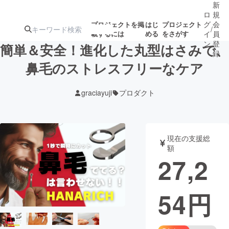
新
ロ
規
グ
会
プロジェクトを掲
はじ
プロジェクト
/
載するには
める
をさがす
イ
員
ン
登
簡単＆安全！進化した丸型はさみで、
録
鼻毛のストレスフリーなケア
人気のプロ
注目のリ
注目の新着プロ
募集終了が近いプ
もうすぐ公開
graciayuji
プロダクト
ジェクト
ターン
ジェクト
ロジェクト
されます
アート・写真
音楽
現在の支援総
額
27,2
テクノロジー・ガジェット
ゲーム・サ
54
円
映像・映画
書籍・雑誌
ビジネス・起業
チャレンジ