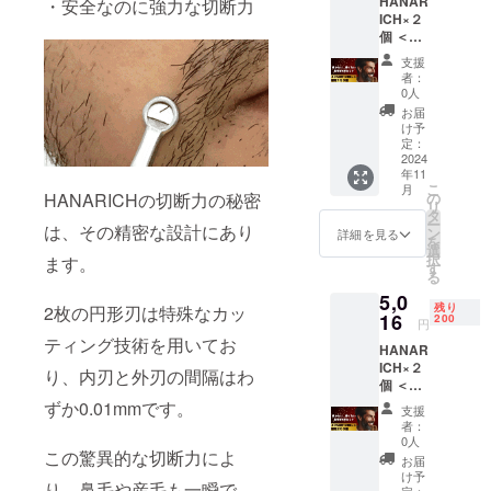
HANAR
持ち運
・安全なのに強力な切断力
ICH×２
びに便
個 ＜保
利な
証につ
HANAR
支援
いて＞
ICH専用
者：
万が一
ケース
0人
商品が
を、ご
お届
破損・
支援い
け予
汚損し
ただき
定：
ていた
2024
ました
年11
場合
方全員
こ
月
は、返
に提供
HANARICHの切断力の秘密
の
リ
品・交
いたし
タ
ー
は、その精密な設計にあり
換をさ
ます。
ン
詳細を見る
を
せてい
選
択
ます。
ただき
す
る
ます。
5,0
※初期不
残り
2枚の円形刃は特殊なカッ
良のみ
16
200
円
対応 ※
ティング技術を用いてお
HANAR
持ち運
ICH×２
びに便
り、内刃と外刃の間隔はわ
個 ＜保
利な
証につ
HANAR
ずか0.01mmです。
支援
いて＞
ICH専用
者：
万が一
ケース
0人
この驚異的な切断力によ
商品が
を、ご
お届
破損・
支援い
け予
り、鼻毛や産毛も一瞬で
汚損し