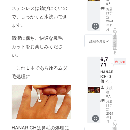
万が一
ケース
0人
商品が
ステンレスは錆びにくいの
を、ご
お届
破損・
支援い
け予
で、しっかりと水洗いでき
汚損し
ただき
定：
ていた
2024
ました
ます。
年11
場合
方全員
こ
月
は、返
に提供
の
リ
品・交
いたし
タ
清潔に保ち、快適な鼻毛
ー
換をさ
ます。
ン
詳細を見る
を
せてい
選
カットをお楽しみくださ
択
ただき
す
る
ます。
い。
6,7
※初期不
残り70
良のみ
71
円
・これ１本であらゆるムダ
対応 ※
HANAR
持ち運
毛処理に
ICH×３
びに便
個 ＜保
利な
証につ
HANAR
支援
いて＞
ICH専用
者：
万が一
ケース
0人
商品が
を、ご
お届
破損・
支援い
け予
汚損し
ただき
定：
ていた
2024
ました
年11
場合
方全員
こ
月
は、返
に提供
の
リ
HANARICHは鼻毛の処理に
品・交
いたし
タ