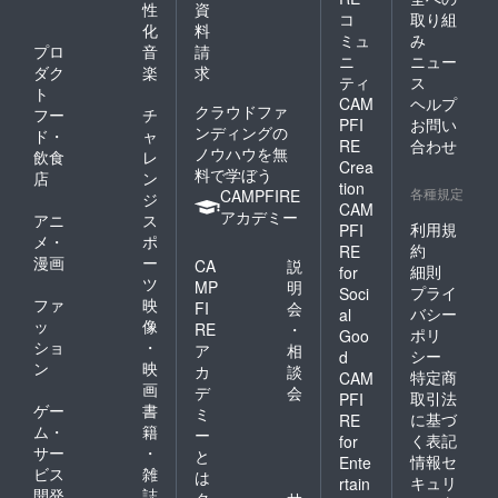
性
資
コ
取り組
化
料
ミュ
み
プロ
音
請
ニ
ニュー
ダク
楽
求
ティ
ス
ト
CAM
ヘルプ
クラウドファ
フー
チ
PFI
お問い
ンディングの
ド・
ャ
RE
合わせ
ノウハウを無
飲食
レ
Crea
料で学ぼう
店
ン
tion
各種規定
CAMPFIRE
ジ
CAM
アカデミー
アニ
ス
利用規
PFI
メ・
ポ
約
RE
漫画
ー
CA
説
細則
for
ツ
MP
明
プライ
Soci
ファ
映
FI
会
バシー
al
ッ
像
RE
・
ポリ
Goo
ショ
・
ア
相
シー
d
ン
映
カ
談
特定商
CAM
画
デ
会
取引法
PFI
ゲー
書
ミ
に基づ
RE
ム・
籍
ー
く表記
for
サー
・
と
情報セ
Ente
ビス
雑
は
キュリ
rtain
開発
誌
ク
サ