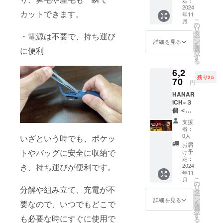
ただき
定：
ていた
2024
ました
カットできます。
年11
場合
方全員
こ
月
は、返
に提供
の
リ
品・交
いたし
タ
・電源は不要で、持ち運び
ー
換をさ
ます。
ン
詳細を見る
を
せてい
選
に便利
択
ただき
す
る
ます。
6,2
※初期不
残り25
良のみ
70
円
対応 ※
HANAR
持ち運
ICH×３
びに便
個 ＜保
利な
証につ
HANAR
支援
いて＞
ICH専用
者：
万が一
ケース
0人
いざという時でも、ポケッ
商品が
を、ご
お届
破損・
支援い
トやバッグに安全に収納で
け予
汚損し
ただき
定：
き、持ち運びが便利です。
ていた
2024
ました
年11
場合
方全員
こ
月
は、返
に提供
の
リ
分解や組み立て、充電が不
品・交
いたし
タ
ー
換をさ
ます。
ン
詳細を見る
要なので、いつでもどこで
を
せてい
選
択
ただき
す
も必要な時にすぐに使用で
る
ます。