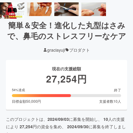
簡単＆安全！進化した丸型はさみ
で、鼻毛のストレスフリーなケア
graciayuji
プロダクト
現在の支援総額
27,254
円
終了
54
%達成
目標金額
50,000
円
支援者数
10
人
このプロジェクトは、
2024/09/03
に募集を開始し、
10
人の支援
により
27,254
円の資金を集め、
2024/09/30
に募集を終了しまし