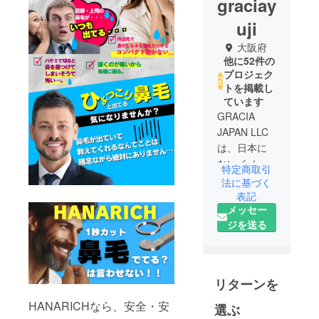
graciay
uji
大阪府
他に52件の
プロジェク
トを掲載し
ています
GRACIA
JAPAN LLC
は、日本に
ないイノ
特定商取引
ベーティブ
法に基づく
な商品を海
表記
メッセー
外から発掘
ジを送る
し、日本に
価値ある商
品を届ける
貿易事業を
リターンを
行っていま
す。
HANARICHなら、安全・安
選ぶ