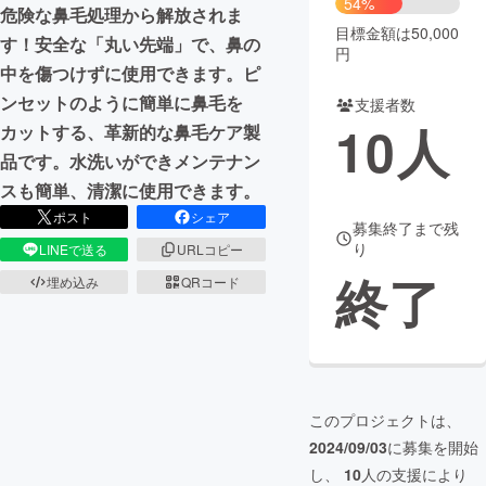
54%
危険な鼻毛処理から解放されま
目標金額は50,000
まちづくり・地域活性化
す！安全な「丸い先端」で、鼻の
円
中を傷つけずに使用できます。ピ
ンセットのように簡単に鼻毛を
支援者数
CAMPFIRE for Social Good
CAMPFIRE Creation
10
人
カットする、革新的な鼻毛ケア製
CAMPFIREふるさと納税
machi-ya
コミュニティ
品です。水洗いができメンテナン
スも簡単、清潔に使用できます。
ポスト
シェア
募集終了まで残
り
LINEで送る
URLコピー
終了
埋め込み
QRコード
このプロジェクトは、
2024/09/03
に募集を開始
し、
10
人の支援により