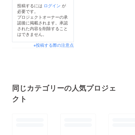
り、ピンセットのよう
投稿するには
ログイン
が
に簡単に処理します。
必要です。
圧倒的な切断力で、印
プロジェクトオーナーの承
認後に掲載されます。承認
刷用紙も楽々カット可
された内容を削除すること
能です。鼻の内部を傷
はできません。
つけることなく安全に
※投稿する際の注意点
使用できる、丸形ヘッ
ドを採用しています。
【早割で最大
48％OFF】ご支援はこ
ちら
同じカテゴリーの人気プロジェ
クト