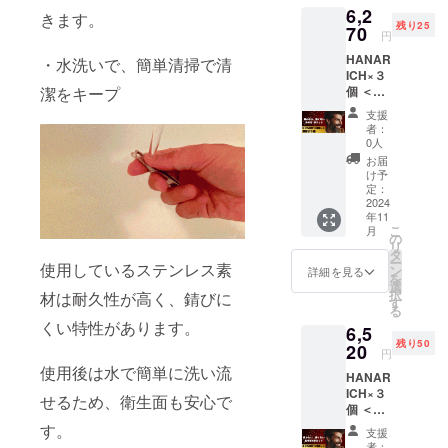
6,2
※初期不
きます。
残り25
良のみ
70
円
対応 ※
HANAR
持ち運
・水洗いで、簡単清掃で清
ICH×３
びに便
潔をキープ
個 ＜保
利な
証につ
HANAR
支援
いて＞
ICH専用
者：
万が一
ケース
0人
商品が
を、ご
お届
破損・
支援い
け予
汚損し
ただき
定：
ていた
2024
ました
年11
場合
方全員
こ
月
は、返
に提供
の
リ
品・交
いたし
タ
ー
換をさ
使用しているステンレス素
ます。
ン
詳細を見る
を
せてい
選
択
材は耐久性が高く、錆びに
ただき
す
る
ます。
くい特性があります。
6,5
※初期不
残り50
良のみ
20
円
対応 ※
使用後は水で簡単に洗い流
HANAR
持ち運
ICH×３
びに便
せるため、衛生面も安心で
個 ＜保
利な
証につ
HANAR
す。
支援
いて＞
ICH専用
者：