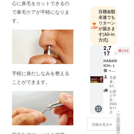
心に鼻毛をカットできるの
運動習慣を
で鼻毛ケアが手軽になりま
目標金額
提供し、健
未達でも
す。
康的な生活
リターン
の提供をコ
が届きま
ンセプトに
す
(All-in
方式)
事業を行っ
ています。
2,7
残り42
17
円
HANAR
ICH×１
個 ＜保
手軽に身だしなみを整える
証につ
支援
いて＞
ことができます。
者：
万が一
8人
商品が
お届
破損・
け予
汚損し
定：
ていた
2024
年11
場合
こ
月
は、返
の
リ
品・交
タ
ー
換をさ
ン
詳細を見る
を
せてい
選
択
ただき
す