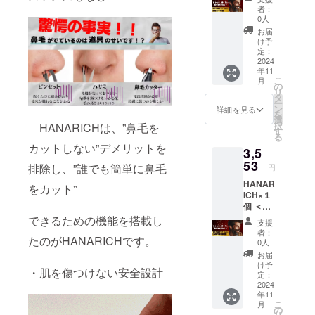
いて＞
ICH専用
者：
万が一
ケース
0人
商品が
を、ご
お届
破損・
支援い
け予
汚損し
ただき
定：
ていた
2024
ました
年11
場合
方全員
こ
月
は、返
に提供
の
リ
品・交
いたし
タ
ー
換をさ
ます。
ン
詳細を見る
を
せてい
選
択
HANARICHは、”鼻毛を
ただき
す
る
ます。
カットしない”デメリットを
3,5
※初期不
良のみ
53
排除し、”誰でも簡単に鼻毛
円
対応 ※
HANAR
持ち運
をカット”
ICH×１
びに便
個 ＜保
利な
証につ
できるための機能を搭載し
HANAR
支援
いて＞
ICH専用
者：
たのがHANARICHです。
万が一
ケース
0人
商品が
を、ご
お届
破損・
支援い
け予
・肌を傷つけない安全設計
汚損し
ただき
定：
ていた
2024
ました
年11
場合
方全員
こ
月
は、返
に提供
の