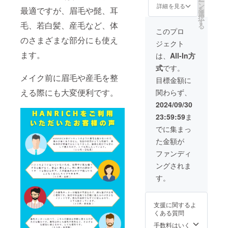
ー
換をさ
ます。
ン
詳細を見る
最適ですが、眉毛や髭、耳
を
せてい
選
択
ただき
す
毛、若白髪、産毛など、体
る
ます。
このプロ
※初期不
のさまざまな部分にも使え
ジェクト
良のみ
※持ち運
ます。
は、
All-In方
びに便
式
です。
利な
メイク前に眉毛や産毛を整
HANAR
目標金額に
ICH専用
える際にも大変便利です。
関わらず、
ケース
を、ご
2024/09/30
支援い
23:59:59
ま
ただき
ました
でに集まっ
方全員
た金額が
に提供
いたし
ファンディ
ます。
ングされま
す。
支援に関するよ
くある質問
手数料はいく