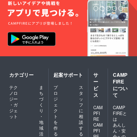
カテゴリー
起案サポート
サ
CAMP
ー
FIRE
テク
ま
プ
ス
ビ
につい
ノロ
ち
ロ
タ
ス
て
ジー
づ
ジ
ッ
・ガ
く
ェ
フ
CAM
CAMP
ジェ
り
ク
に
PFI
FIREと
ット
・
ト
相
RE
は
地
を
談
CAM
あんし
域
作
す
PFI
ん・安
活
る
る
RE
全への