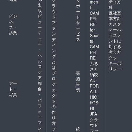
ティ方
men
出
ラ
ポ
針
t
版
ウ
ー
反社基
CAM
ビジ
ビ
ド
ト
本方針
PFI
ネ
ュ
フ
サ
カスタ
RE
ス・
ー
ァ
ー
マーハ
for
起業
テ
ン
ビ
ラスメ
Spor
ィ
デ
ス
ントに
ts
ー
ィ
対する
CAM
・
ン
考え方
PFI
ヘ
グ
クッ
RE
ル
と
キーポ
ふる
ス
は
リシー
さと
ケ
プ
実
納税
ア
ロ
施
AD
アー
舞
ジ
事
FOR
ト・
台
ェ
例
ALL
写真
・
ク
HIO
パ
ト
KOS
フ
の
HI
ォ
作
JFA
ー
り
クラ
マ
方
ウド
ン
プ
統
ファ