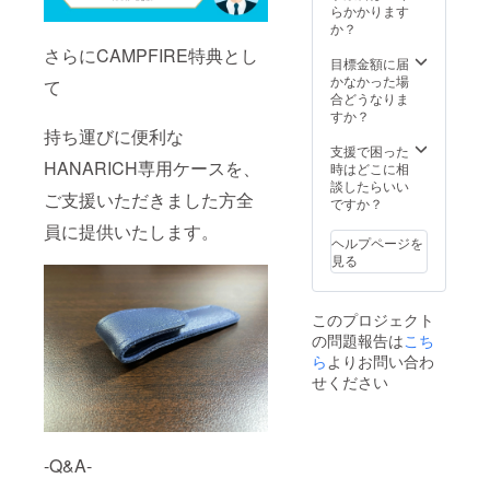
らかかります
か？
さらにCAMPFIRE特典とし
目標金額に届
かなかった場
て
合どうなりま
すか？
持ち運びに便利な
支援で困った
HANARICH専用ケースを、
時はどこに相
談したらいい
ご支援いただきました方全
ですか？
員に提供いたします。
ヘルプページを
見る
このプロジェクト
の問題報告は
こち
ら
よりお問い合わ
せください
-Q&A-