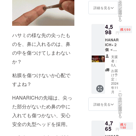
リ
品・交
いたし
タ
ー
換をさ
ます
ン
詳細を見る
を
せてい
選
択
ただき
す
る
ます。
4,5
※初期不
残り50
良のみ
98
円
ハサミの様な先の尖ったも
対応 ※
HANAR
持ち運
のを、鼻に入れるのは、鼻
ICH×２
びに便
個 ＜保
利な
の中を傷つけてしまわない
証につ
HANAR
支援
いて＞
ICH専用
か？
者：
万が一
ケース
0人
商品が
を、ご
お届
破損・
支援い
粘膜を傷つけないか心配で
け予
汚損し
ただき
定：
すよね？
ていた
2024
ました
年11
場合
方全員
こ
月
は、返
に提供
の
リ
HANARICHの先端は、尖っ
品・交
いたし
タ
ー
換をさ
ます。
ン
詳細を見る
た部分がないため鼻の中に
を
せてい
選
択
ただき
す
入れても傷つかない、安心
る
ます。
4,7
※初期不
安全の丸型ヘッドを採用。
残り
良のみ
65
150
円
対応 ※