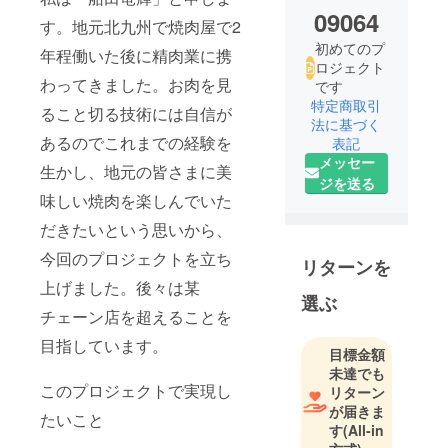
09064
す。地元北九州で焼肉屋で2
初めてのプ
年程働いた後に精肉業に携
ロジェクト
わってきました。お肉を見
です
特定商取引
ること切る技術には自信が
法に基づく
あるのでこれまでの経験を
表記
メッセー
生かし、地元の皆さまに美
ジを送る
味しい焼肉を楽しんでいた
だきたいという思いから、
今回のプロジェクトを立ち
リターンを
上げました。後々は某
選ぶ
チェーン店を超えることを
目指しています。
目標金額
未達でも
このプロジェクトで実現し
リターン
が届きま
たいこと
す
(All-in