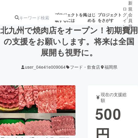
新
ロ
規
グ
会
プロジェクトを掲
はじ
プロジェクト
/
載するには
める
をさがす
イ
員
ン
登
北九州で焼肉店をオープン！初期費用
録
の支援をお願いします。将来は全国
展開も視野に。
人気のプロ
注目のリ
注目の新着プロ
募集終了が近いプ
もうすぐ公開
ジェクト
ターン
ジェクト
ロジェクト
されます
user_04e41e009064
フード・飲食店
福岡県
アート・写真
音楽
現在の支援総
テクノロジー・ガジェット
ゲーム・サ
額
500
映像・映画
書籍・雑誌
円
ビジネス・起業
チャレンジ