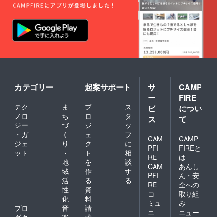
カテゴリー
起案サポート
サ
CAMP
ー
FIRE
テク
ま
プ
ス
ビ
につい
ノロ
ち
ロ
タ
ス
て
ジー
づ
ジ
ッ
・ガ
く
ェ
フ
CAM
CAMP
ジェ
り
ク
に
PFI
FIREと
ット
・
ト
相
RE
は
地
を
談
CAM
あんし
域
作
す
PFI
ん・安
活
る
る
RE
全への
性
資
コ
取り組
化
料
ミュ
み
プロ
音
請
ニ
ニュー