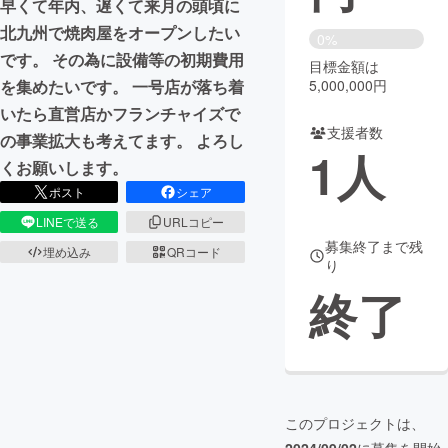
早くて年内、遅くて来月の頭頃に
北九州で焼肉屋をオープンしたい
まちづくり・地域活性化
0%
です。 その為に設備等の初期費用
目標金額は
5,000,000円
を集めたいです。 一号店が落ち着
CAMPFIRE for Social Good
CAMPFIRE Creation
いたら直営店かフランチャイズで
CAMPFIREふるさと納税
machi-ya
コミュニティ
支援者数
の事業拡大も考えてます。 よろし
1
人
くお願いします。
ポスト
シェア
LINEで送る
URLコピー
募集終了まで残
埋め込み
QRコード
り
終了
このプロジェクトは、