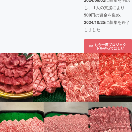
2024/09/02
に募集を開始
し、
1
人の支援により
500
円の資金を集め、
2024/10/25
に募集を終了
しました
もう一度プロジェク
トをやってほしい