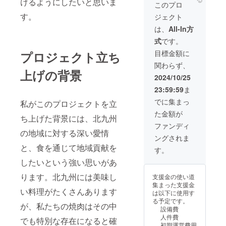
けるようにしたいと思いま
了後準備ができ
このプロ
次第順次発送と
す。
ジェクト
なります。
は、
All-In方
式
です。
目標金額に
プロジェクト立ち
関わらず、
上げの背景
2024/10/25
23:59:59
ま
でに集まっ
私がこのプロジェクトを立
た金額が
ち上げた背景には、北九州
ファンディ
の地域に対する深い愛情
ングされま
と、食を通じて地域貢献を
す。
したいという強い思いがあ
ります。北九州には美味し
支援金の使い道
集まった支援金
い料理がたくさんあります
は以下に使用す
る予定です。
が、私たちの焼肉はその中
設備費
人件費
でも特別な存在になると確
初期運営費用