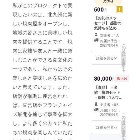
方式)
私がこのプロジェクトで実
500
円
現したいのは、北九州に新
【お礼のメッ
しい焼肉屋をオープンし、
セージ】 感謝の
気持ちを込め
地域の皆さまに美味しい焼
て、お礼のメッ
支援者：1人
セージをお送り
肉を提供することです。焼
お届け予定：
します。 人数が
こ
2027年04月
の
多い場合は個数
肉は家族や友人と一緒に楽
リ
タ
制限をかけるの
ー
ン
でのこりはお礼
詳細を見る
しむことができる食文化の
を
選
のメッセージに
択
す
一つであり、私たちはその
なります。
る
楽しさと美味しさを広めた
30,000
円
残り50
いと考えています。また、
【食品】 ・名
称 焼肉セット
店舗が順調に運営されれ
・個数：1人ワン
セット ・重量：
ば、直営店やフランチャイ
支援者：0人
3〜4人分役1キ
お届け予定：
ロ ・保存方法:
ズ展開を通じて事業を拡大
こ
2027年04月
の
冷凍 限定数50個
リ
タ
し、より多くの方々に私た
提供期間は余裕
ー
ン
をもって設定さ
詳細を見る
を
ちの焼肉を楽しんでいただ
選
せていただいて
択
す
ます。 発送は終
る