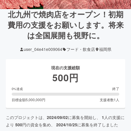
北九州で焼肉店をオープン！初期
費用の支援をお願いします。将来
は全国展開も視野に。
user_04e41e009064
フード・飲食店
福岡県
現在の支援総額
500
円
終了
0
%達成
目標金額
5,000,000
円
支援者数
1
人
このプロジェクトは、
2024/09/02
に募集を開始し、
1
人の支援に
より
500
円の資金を集め、
2024/10/25
に募集を終了しました