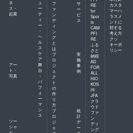
ネ
ュ
フ
サ
カスタ
RE
ス・
ー
ァ
ー
マーハ
for
起業
テ
ン
ビ
ラスメ
Spor
ィ
デ
ス
ントに
ts
ー
ィ
対する
CAM
・
ン
考え方
PFI
ヘ
グ
クッ
RE
ル
と
キーポ
ふる
ス
は
リシー
さと
ケ
プ
実
納税
ア
ロ
施
AD
アー
舞
ジ
事
FOR
ト・
台
ェ
例
ALL
写真
・
ク
HIO
パ
ト
KOS
フ
の
HI
ォ
作
JFA
ー
り
クラ
マ
方
ウド
ン
プ
統
ファ
ス
ロ
計
ン
ソー
ジ
デ
ディ
シャ
ェ
ー
ング
ル