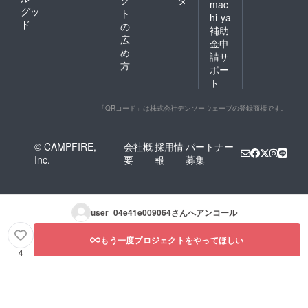
ク
タ
mac
グッ
ト
hi-ya
ド
の
補助
広
金申
め
請サ
方
ポー
ト
「QRコード」は株式会社デンソーウェーブの登録商標です。
© CAMPFIRE,
会社概
採用情
パートナー
Inc.
要
報
募集
user_04e41e009064
さんへアンコール
もう一度プロジェクトをやってほしい
4