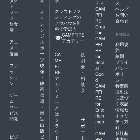
ダク
楽
求
ティ
ス
ト
CAM
ヘルプ
クラウドファ
フー
チ
PFI
お問い
ンディングの
ド・
ャ
RE
合わせ
ノウハウを無
飲食
レ
Crea
料で学ぼう
店
ン
tion
各種規定
CAMPFIRE
ジ
CAM
アカデミー
アニ
ス
利用規
PFI
メ・
ポ
約
RE
漫画
ー
CA
説
細則
for
ツ
MP
明
プライ
Soci
ファ
映
FI
会
バシー
al
ッ
像
RE
・
ポリ
Goo
ショ
・
ア
相
シー
d
ン
映
カ
談
特定商
CAM
画
デ
会
取引法
PFI
ゲー
書
ミ
に基づ
RE
ム・
籍
ー
く表記
for
サー
・
と
情報セ
Ente
ビス
雑
は
キュリ
rtain
開発
誌
ク
サ
ティ方
men
出
ラ
ポ
針
t
版
ウ
ー
反社基
CAM
ビジ
ビ
ド
ト
本方針
PFI