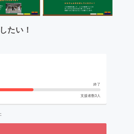
したい！
終了
支援者数
3
人
た