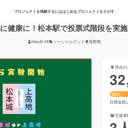
プロジェクトを掲載するには
はじめる
プロジェクトをさがす
的に健康に！松本駅で投票式階段を実施
Haruki 08
ソーシャルグッド
長野県
注目のリターン
注目の新着プロジェクト
募集終了が近いプロジェクト
も
現在の
音楽
舞台・パフォーマンス
32
ゲーム・サービス開発
フード・飲食店
80%
書籍・雑誌出版
アニメ・漫画
目標金額は4
支援者
チャレンジ
ビューティー・ヘルスケ
3