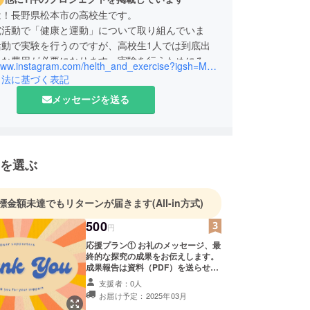
は！長野県松本市の高校生です。
究活動で「健康と運動」について取り組んでいま
活動で実験を行うのですが、高校生1人では到底出
うな費用が必要になります。実験を行うためにみな
https://www.instagram.com/helth_and_exercise?igsh=MWJjODFxemRnYWI4cg%3D%3D&utm_source=qr
協力よろしくお願いします！！
引法に基づく表記
メッセージを送る
を選ぶ
標金額未達でもリターンが届きます
(All-in方式)
500
円
応援プラン① お礼のメッセージ、最
終的な探究の成果をお伝えします。
成果報告は資料（PDF）を送らせて
いただきます。 ※リターンの内容は
支援者：0人
1000円、3000円、5000円、10000
お届け予定：2025年03月
円と同じです。