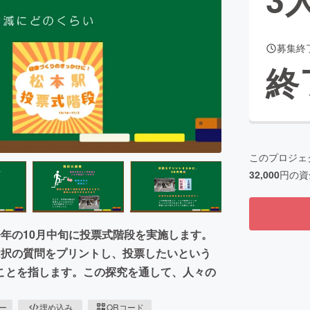
募集終
CAMPFIRE for Social Good
CAMPFIRE Creation
終
CAMPFIREふるさと納税
machi-ya
コミュニティ
このプロジェ
32,000
円の資
年の10月中旬に投票式階段を実施します。
2択の質問をプリントし、投票したいという
ことを指します。この探究を通して、人々の
ピー
埋め込み
QRコード