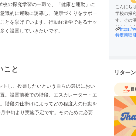
学校の探究学習の一環で、「健康と運動」に
こんにち
意識的に運動に誘導し、健康づくりをサポー
学校の探
す。その
ことを挙げています。行動経済学であるナッ
せないよ
多く設置していきたいです。
さんのご
特定商取
いこと
リターン
ントし、投票したいという自らの選択におい
目
置。設置前後での階段、エスカレーター・エ
。階段の仕掛けによってどの程度人の行動を
0月中旬より実施予定です。そのために必要