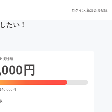
ログイン
/
新規会員登録
したい！
うすぐ公開されます
支援総額
プロダクト
,000
円
ファッション
スポーツ
0,000円
数
ア
ソーシャルグッド
人