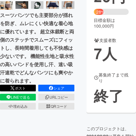
まちづくり・地域活性化
28%
スーツパンツでも主要部分が揺れ
目標金額は
を防ぎ、ムレにくい快適な着心地
100,000円
CAMPFIRE for Social Good
CAMPFIRE Creation
に優れています。 超立体裁断と両
CAMPFIREふるさと納税
machi-ya
コミュニティ
側のステッチでスムーズにフィッ
支援者数
7
人
トし、長時間着用しても不快感は
少ないです。 機能性生地と吸水性
の高いバンドを使用し汗、速い吸
汗速乾でどんなパンツにも爽やか
募集終了まで残
に着られます。
り
終了
ポスト
シェア
LINEで送る
URLコピー
埋め込み
QRコード
このプロジェクトは、