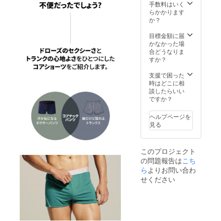
サイズ
XL
手数料はいく
が販売
料（国
(インチ)
29.5cm
らかかります
予定価
内配送
: Ｍ 28-
/ XXL
か？
格より
のみ）/
30, Ｌ
31cm
下がる
郵便局
31-33,
全長 - M
目標金額に届
可能性
ゆうパ
XＬ 34-
26.5cm
かなかった場
もござ
ケット
36, XXL
/ L
合どうなりま
いま
(郵便ポ
37-39
28cm /
すか？
す。 ※
スト ご
腰 - M
XL
デザイ
確認お
34cm /
29.5cm
支援で困った
ン・仕
願いし
L 36cm
/ XXL
時はどこに相
様は変
ます)
/ XL
31cm ※
談したらいい
更にな
38cm /
皆様の
ですか？
る可能
XXL
ご支援
性もご
40cm
により
ざいま
ヘルプページを
太もも -
量産効
す。ご
見る
M
率が向
了承く
26.5cm
上した
ださ
/ L
場合、
い。 ※
このプロジェクト
28cm /
正規販
送料無
の問題報告は
こち
XL
売価格
料（国
29.5cm
ら
よりお問い合わ
が販売
内配送
/ XXL
予定価
のみ）/
せください
31cm
格より
郵便局
全長 - M
下がる
ゆうパ
26.5cm
可能性
ケット
/ L
もござ
(郵便ポ
28cm /
いま
スト ご