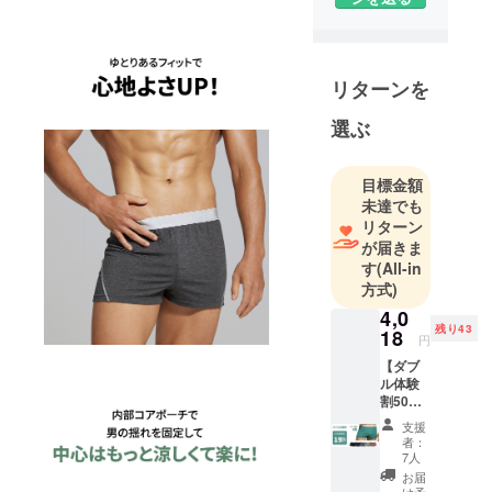
しており 多
年のビジネ
スのノウハ
ウと優秀な
リターンを
海外パート
選ぶ
ナーととも
に成長して
います。
目標金額
現在は自社
未達でも
リターン
製品と国内
が届きま
外の
す
(All-in
OEM,ODM製
方式)
品を製作,紹
4,0
介は国内ブ
残り43
18
円
ランドの商
【ダブ
品企画、生
ル体験
産、輸出入
割50名
様限
など新しい
支援
定】男
者：
トレンドを
の重心
7人
国内顧客に
を取る!
お届
揺れな