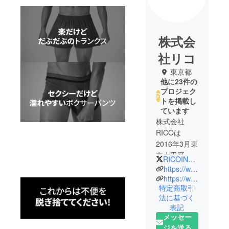
株式会
社リコ
東京都
他に23件の
プロジェク
トを掲載し
ています
株式会社
RICOは
2016年3月東
京大田区に
RICOINC01
設立されて
https://www.facebook.com/ricoinc1
韓国,中国,東
https://www.instagram.com/ricoinc1/
特定商取引
南アジア中
法に基づく
心に貿易,輸
表記
出入・流
メッセー
通・販売を
ジを送る