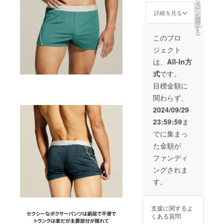
リ
■一般販
リーン
タ
XXL
ご支援
更にな
ー
売予定
forest
ン
40cm
詳細を見る
により
る可能
を
価格
green
選
太もも -
量産効
性もご
択
12,400
5. ココ
す
M
率が向
ざいま
る
円 (送料
アブラ
26.5cm
このプロ
上した
す。ご
別途) ■
ウン
/ L
場合、
了承く
ジェクト
カ
cocoa
28cm /
正規販
ださ
ラー：5
brown ■
XL
は、
All-In方
売価格
い。 ※
色から
サイズ
29.5cm
が販売
送料無
式
です。
択選3枚
(インチ)
/ XXL
予定価
料（国
1. ブ
: Ｍ 28-
31cm
目標金額に
格より
内配送
ラック
30, Ｌ
全長 - M
下がる
のみ）/
関わらず、
black 2.
31-33,
26.5cm
可能性
郵便局
ネイ
XＬ 34-
/ L
2024/09/29
もござ
ゆうパ
ビー
36, XXL
28cm /
いま
ケット
23:59:59
ま
navy 3.
37-39
XL
す。 ※
(郵便ポ
グレー
腰 - M
29.5cm
でに集まっ
デザイ
スト ご
grey 4.
34cm /
/ XXL
ン・仕
確認お
た金額が
フォレ
L 36cm
31cm ※
様は変
願いし
ストグ
/ XL
皆様の
ファンディ
更にな
ます)
リーン
38cm /
ご支援
る可能
ングされま
forest
XXL
により
性もご
green
40cm
量産効
す。
ざいま
5. ココ
太もも -
率が向
す。ご
アブラ
M
上した
了承く
ウン
26.5cm
場合、
ださ
支援に関するよ
cocoa
/ L
正規販
い。 ※
くある質問
brown ■
28cm /
売価格
送料無