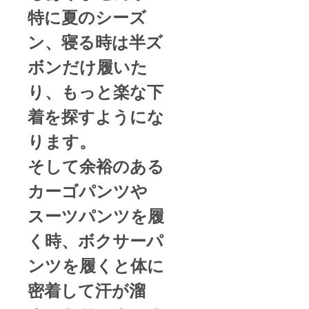
す。ご
特に夏のシーズ
了承く
ださ
ン、寝る時は半ズ
い。 ※
送料無
料（国
ボンだけ履いた
内配送
のみ）/
り、もっと楽な下
郵便局
ゆうパ
着を探すようにな
ケット
(郵便ポ
ります。
スト ご
確認お
願いし
そして余裕のある
ます)
カーゴパンツや
スーツパンツを履
く時、ボクサーパ
ンツを履くと体に
密着して汗が溜