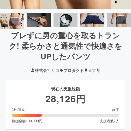
ブレずに男の重心を取るトラン
ク! 柔らかさと通気性で快適さを
UPしたパンツ
株式会社リコ
プロダクト
東京都
現在の支援総額
28,126
円
終了
28
%達成
目標金額
100,000
円
支援者数
7
人