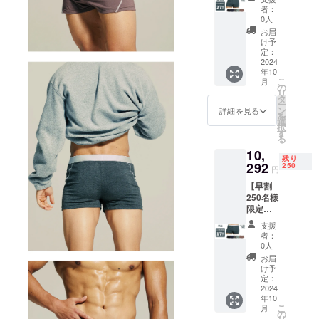
の重心
ネイ
XＬ 34-
全長 - M
者：
を取る!
ビー
36, XXL
0人
26.5cm
揺れな
navy 3.
37-39
/ L
お届
い安ら
グレー
腰 - M
け予
28cm /
ぎ「コ
grey 4.
定：
34cm /
XL
アテッ
2024
フォレ
L 36cm
29.5cm
年10
クパン
ストグ
/ XL
/ XXL
こ
月
ツ」5枚
リーン
の
38cm /
31cm ※
リ
■一般販
forest
タ
XXL
皆様の
ー
売予定
green
ン
40cm
詳細を見る
ご支援
を
価格
5. ココ
選
太もも -
により
択
12,400
アブラ
す
M
量産効
る
円 (送料
ウン
26.5cm
率が向
10,
別途) ■
cocoa
/ L
上した
残り
カ
292
brown ■
250
28cm /
場合、
円
ラー：5
サイズ
XL
正規販
【早割
色から
(インチ)
29.5cm
売価格
250名様
択選3枚
: Ｍ 28-
/ XXL
が販売
限定】
1. ブ
30, Ｌ
31cm
予定価
男の重
ラック
31-33,
全長 - M
格より
支援
心を取
black 2.
XＬ 34-
26.5cm
者：
下がる
る! 揺れ
ネイ
36, XXL
0人
/ L
可能性
ない安
ビー
37-39
28cm /
お届
もござ
らぎ
navy 3.
腰 - M
け予
XL
いま
「コア
グレー
定：
34cm /
29.5cm
す。 ※
テック
2024
grey 4.
L 36cm
/ XXL
デザイ
年10
パン
フォレ
/ XL
31cm ※
ン・仕
こ
月
ツ」5枚
ストグ
の
38cm /
皆様の
様は変