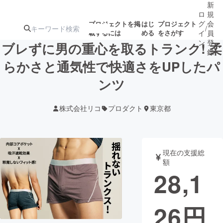
新
ロ
規
グ
会
プロジェクトを掲
はじ
プロジェクト
/
載するには
める
をさがす
イ
員
ン
登
ブレずに男の重心を取るトランク! 柔
録
らかさと通気性で快適さをUPしたパ
ンツ
人気のプロ
注目のリ
注目の新着プロ
募集終了が近いプ
もうすぐ公開
ジェクト
ターン
ジェクト
ロジェクト
されます
株式会社リコ
プロダクト
東京都
アート・写真
音楽
現在の支援総
テクノロジー・ガジェット
ゲーム・サ
額
28,1
映像・映画
書籍・雑誌
26
円
ビジネス・起業
チャレンジ