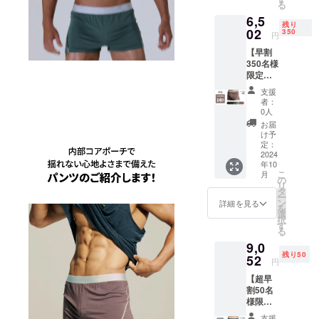
る
(送料別
アブラ
6,5
途) ■カ
ウン
残り
ラー：5
02
cocoa
350
円
色から
brown ■
【早割
択選3枚
サイズ
350名様
1. ブ
(インチ)
限定】
ラック
: Ｍ 28-
男の重
black 2.
30, Ｌ
支援
心を取
ネイ
31-33,
者：
る! 揺れ
ビー
XＬ 34-
0人
ない安
navy 3.
36, XXL
お届
らぎ
グレー
37-39
け予
「コア
grey 4.
定：
腰 - M
テック
2024
フォレ
34cm /
年10
パン
ストグ
L 36cm
こ
月
ツ」3枚
リーン
の
/ XL
リ
■一般販
forest
タ
38cm /
ー
売予定
green
ン
XXL
詳細を見る
を
価格
5. ココ
選
40cm
択
7,740円
アブラ
す
太もも -
る
(送料別
ウン
M
9,0
途) ■カ
cocoa
26.5cm
残り50
ラー：5
52
brown ■
/ L
円
色から
サイズ
28cm /
【超早
択選3枚
(インチ)
XL
割50名
1. ブ
: Ｍ 28-
29.5cm
様限
ラック
30, Ｌ
/ XXL
定】男
black 2.
31-33,
31cm
支援