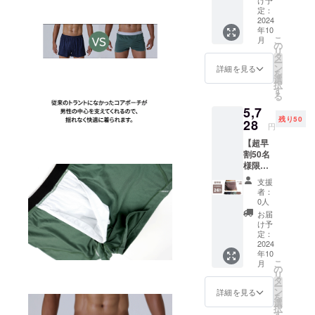
紹介しよう
け予
い安ら
定：
と努力して
ぎ「コ
2024
年10
います
アテッ
こ
月
クパン
の
リ
ツ」2枚
タ
ー
■一般販
ン
詳細を見る
を
売予定
選
択
価格
す
る
4,960円
5,7
(送料別
残り50
途) ■カ
28
円
ラー：5
【超早
色から
割50名
択選2枚
様限
1. ブ
定】男
ラック
支援
の重心
black 2.
者：
を取る!
ネイ
0人
揺れな
ビー
お届
い安ら
navy 3.
け予
ぎ「コ
グレー
定：
アテッ
2024
grey 4.
年10
クパン
フォレ
こ
月
ツ」3枚
ストグ
の
リ
■一般販
リーン
タ
ー
売予定
forest
ン
詳細を見る
を
価格
green
選
択
7,740円
5. ココ
す