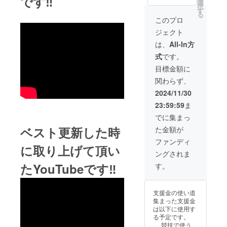
です‼️
感謝の
ただき
選
択
気持ち
ます。
す
る
を込め
感謝の
このプロ
て、お
気持ち
ジェクト
礼の
を込め
メッ
て、お
は、
All-In方
セージ
礼の
式
です。
をお送
メッ
りしま
セージ
目標金額に
す。
をお送
関わらず、
メッ
りしま
セージ
す。 ま
2024/11/30
付きの
た、競
23:59:59
ま
写真を
技中の
送らせ
生写真
でに集まっ
ていた
にメッ
ベスト更新した時
た金額が
だきま
セージ
す。 限
を添
ファンディ
に取り上げて頂い
定公開
え、お
ングされま
のイン
送りし
スタラ
ます！
たYouTubeです‼️
す。
イブを
開設さ
せてい
支援金の使い道
ただき
集まった支援金
ます！
は以下に使用す
Instagr
る予定です。
amを
競技で使う