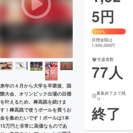
5
円
まちづくり・地域活性化
CAMPFIRE for Social Good
CAMPFIRE Creation
111%
CAMPFIREふるさと納税
machi-ya
コミュニティ
目標金額は
1,500,000円
支援者数
77
人
来年の４月から大学を卒業後、国
募集終了まで残
際大会、オリンピック出場の目標
り
を叶えるため、棒高跳を続けま
終了
す！棒高跳で使うポールを買うお
金を集めたいです！ポールは1本
15万円と非常に高価なものであ