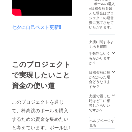
フォ
ポールの購入
ローさ
※目標金額を超
せてい
えた場合はプロ
ただい
ジェクトの運営
た後、
費に充てさせて
限定公
七夕に自己ベスト更新‼️
いただきます。
開のイ
ンスタ
ライブ
支援に関するよ
をさせ
くある質問
ていた
だきま
手数料はいく
す
らかかります
このプロジェクト
か？
で実現したいこと
目標金額に届
かなかった場
合どうなりま
資金の使い道
すか？
支援で困った
時はどこに相
このプロジェクトを通じ
談したらいい
て、棒高跳のポールを購入
ですか？
するための資金を集めたい
ヘルプページを
見る
と考えています。ポールは1