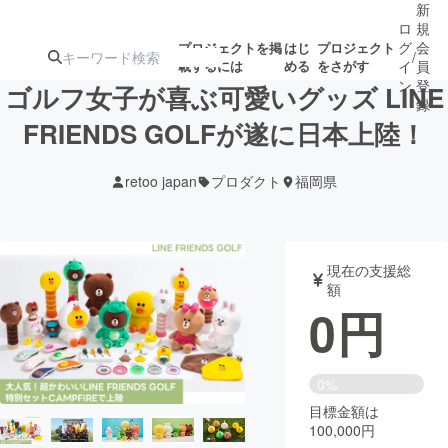
新
ロ
規
グ
会
プロジェクトを掲
はじ
プロジェクト
/
載するには
める
をさがす
イ
員
ン
登
ゴルフ女子が喜ぶ可愛いグッズ LINE
録
FRIENDS GOLFが遂に日本上陸！
人気のプロ
注目のリ
注目の新着プロ
募集終了が近いプ
もうすぐ公開
retoo japan
プロダクト
福岡県
ジェクト
ターン
ジェクト
ロジェクト
されます
アート・写真
音楽
現在の支援総
額
0
円
テクノロジー・ガジェット
ゲーム・サ
映像・映画
書籍・雑誌
0%
目標金額は
100,000円
ビジネス・起業
チャレンジ