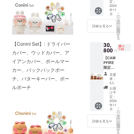
・ドラ
ざいま
定：
荷時期
イバー
2024
す。ご
が遅れ
年11
カ
了承く
る場合
こ
月
バー、
ださ
の
があり
リ
ウッド
い。 ※
タ
ます。
ー
カ
ご注文
ン
詳細を見る
を
バー、
状況、
選
択
アイア
使用部
す
る
ンカ
材の供
【Conini Set】: ドライバー
30,
バー、
給状
残り
ボール
800
況、製
100
円
カバー、ウッドカバー、ア
マー
造工程
【CAM
カー、
上の都
イアンカバー、ボールマー
PFIRE
バック
合等に
限定】
パック
より出
カー、バックパックポー
Bnini
ポー
荷時期
支援
Set
チ、
チ、パターキーパー、ボー
が遅れ
者：
【リ
ボール
る場合
0人
ターン
ルポーチ
ポー
があり
お届
内容】
チ、
ます。
け予
・ドラ
ネーム
定：
イバー
2024
タグ ※
年11
カ
デザイ
こ
月
バー、
ン・仕
の
リ
ウッド
様は変
タ
ー
カ
更にな
ン
詳細を見る
を
バー、
る可能
選
択
アイア
性もご
す
る