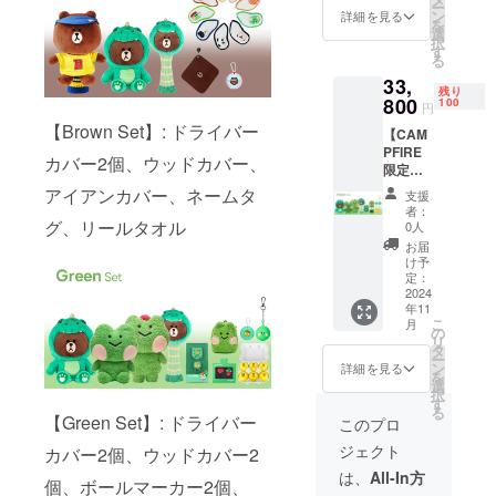
ー
カ
更にな
ン
る場合
詳細を見る
を
バー、
る可能
選
があり
択
アイア
性もご
す
ます。
る
ンカ
ざいま
33,
バー、
す。ご
残り
ネーム
800
了承く
100
円
タグ、
ださ
【Brown Set】: ドライバー
【CAM
卵パッ
い。 ※
PFIRE
ケー
ご注文
カバー2個、ウッドカバー、
限定】
ジ、
状況、
Green
ボール
使用部
アイアンカバー、ネームタ
支援
Set
マー
材の供
者：
【リ
カー、
グ、リールタオル
給状
0人
ターン
リール
況、製
お届
内容】
タオル
造工程
け予
・ドラ
※デザイ
定：
上の都
イバー
2024
ン・仕
合等に
年11
カバー2
様は変
より出
こ
月
個、
更にな
の
荷時期
リ
ウッド
る可能
タ
が遅れ
ー
カ
性もご
ン
る場合
詳細を見る
を
バー、
ざいま
選
があり
択
アイア
す。ご
す
ます。
る
ンカ
了承く
【Green Set】: ドライバー
このプロ
バー、
ださ
ジェクト
カバー2個、ウッドカバー2
ゴルフ
い。 ※
ティー
ご注文
は、
All-In方
個、ボールマーカー2個、
、ネー
状況、