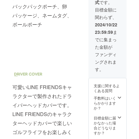
式
です。
ムタ
使用部
バックパックポーチ、卵
グ、
材の供
目標金額に
ボール
給状
パッケージ、ネームタグ、
関わらず、
マー
況、製
カー、
造工程
ボールポーチ
2024/10/22
リール
上の都
23:59:59
ま
タオル
合等に
※デザイ
より出
でに集まっ
ン・仕
荷時期
た金額が
様は変
が遅れ
更にな
る場合
ファンディ
る可能
があり
ングされま
性もご
ます。
ざいま
す。
す。ご
了承く
ださ
支援に関するよ
可愛いLINE FRIENDSキャ
い。 ※
くある質問
ご注文
ラクターで製作されたドラ
状況、
手数料はいく
使用部
らかかります
イバーヘッドカバーです。
材の供
か？
給状
LINE FRIENDSのキャラク
況、製
目標金額に届
造工程
ターヘッドカバーで楽しい
かなかった場
上の都
合どうなりま
ゴルフライフをお楽しみく
合等に
すか？
より出