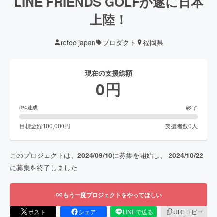
LINE FRIENDS GOLFが遂に日本
上陸！
retoo japan
プロダクト
福岡県
現在の支援総額
0
円
終了
0
%達成
目標金額
100,000
円
支援者数
0
人
このプロジェクトは、
2024/09/10
に募集を開始し、
2024/10/22
に募集を終了しました
もう一度プロジェクトをやってほしい
ポスト
シェア
LINEで送る
URLコピー