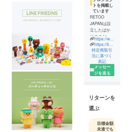
トを掲載し
ています
RETOO
JAPANは設
立したばか
りのまだま
https://www.instagram.com/retoo_japan/
だ歴史の浅
https://lin.ee/cg8N0tF
い会社で、
特定商取引
法に基づく
Travel &
表記
luggageの本
メッセー
質を考える
ジを送る
キャリアと
旅行用品専
門ブランド
です。キャ
リターンを
リアの本質
選ぶ
である旅行
客の荷物を
運搬する上
目標金額
で、丈夫な
未達でも