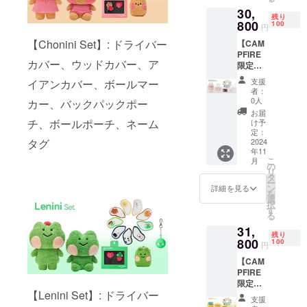
ンカ
ざいま
30,
バー、
す。ご
残り
ボール
800
了承く
100
円
マー
ださ
【Chonini Set】: ドライバー
【CAM
カー、
い。 ※
PFIRE
バック
ご注文
カバー、ウッドカバー、ア
限定】
パック
状況、
Conini
ポー
使用部
支援
イアンカバー、ボールマー
Set
チ、パ
材の供
者：
【リ
ター
給状
0人
カー、バックパックポー
ターン
キー
況、製
お届
内容】
パー、
チ、ボールポーチ、ネーム
造工程
け予
・ドラ
ボール
定：
上の都
イバー
2024
タグ
ポーチ
合等に
年11
カ
※デザイ
より出
こ
月
バー、
ン・仕
の
荷時期
リ
ウッド
様は変
タ
が遅れ
ー
カ
更にな
ン
る場合
詳細を見る
を
バー、
る可能
選
があり
択
アイア
性もご
す
ます。
る
ンカ
ざいま
31,
バー、
す。ご
残り
ボール
800
了承く
100
円
マー
ださ
【CAM
カー、
い。 ※
PFIRE
バック
ご注文
限定】
パック
状況、
【Lenini Set】: ドライバー
Selini
ポー
使用部
支援
Set
チ、パ