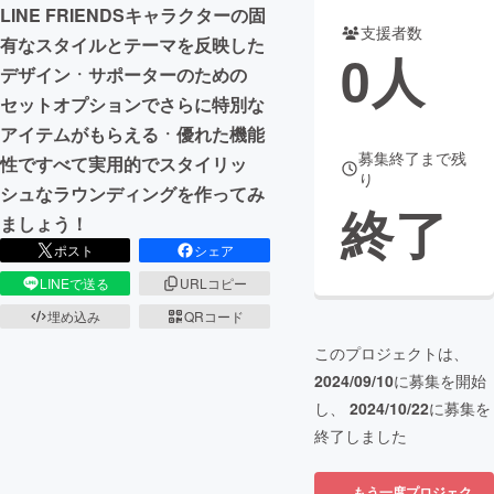
LINE FRIENDSキャラクターの固
支援者数
まちづくり・地域活性化
有なスタイルとテーマを反映した
0
人
デザインㆍサポーターのための
セットオプションでさらに特別な
CAMPFIRE for Social Good
CAMPFIRE Creation
アイテムがもらえるㆍ優れた機能
CAMPFIREふるさと納税
machi-ya
コミュニティ
募集終了まで残
性ですべて実用的でスタイリッ
り
シュなラウンディングを作ってみ
終了
ましょう！
ポスト
シェア
LINEで送る
URLコピー
埋め込み
QRコード
このプロジェクトは、
2024/09/10
に募集を開始
し、
2024/10/22
に募集を
終了しました
もう一度プロジェク