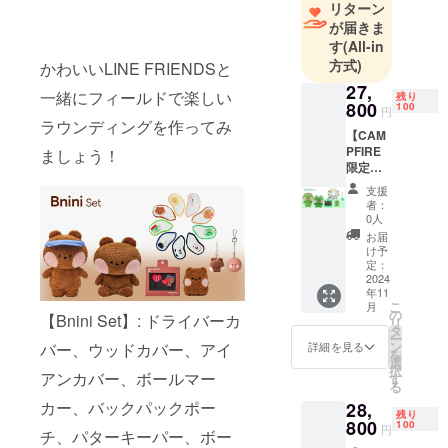
材質と車輪
リターン
が届きま
に最も気を
す
(All-in
使います。
方式)
かわいいLINE FRIENDSと
皆様の楽し
27,
いひと時を
一緒にフィールドで楽しい
残り
800
100
円
作るアイテ
ラウンディングを作ってみ
【CAM
ムをお届け
PFIRE
ましょう！
したい！そ
限定】
の一心で、
Lenini
支援
Set
当プロジェ
者：
【リ
0人
クトに取り
ターン
お届
組んで参り
内容】
け予
・ドラ
定：
ます。
イバー
2024
少しでも多
年11
カ
こ
月
バー、
くの方にご
の
【Bnini Set】: ドライバーカ
リ
ウッド
タ
支援をいた
ー
カ
ン
詳細を見る
バー、ウッドカバー、アイ
を
だけました
バー、
選
択
アイア
アンカバー、ボールマー
す
ら幸いでご
る
ンカ
ざいます
カー、バックパックポー
28,
バー、
残り
ボール
800
100
円
チ、パターキーパー、ボー
マー