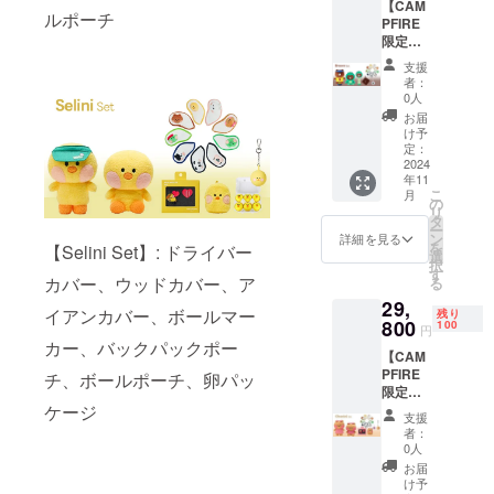
【CAM
カー、
ルポーチ
PFIRE
バック
限定】
パック
Brown
ポー
支援
Set
チ、
者：
【リ
ボール
0人
ターン
ポーチ
お届
内容】
※デザイ
け予
・ドラ
ン・仕
定：
イバー
2024
様は変
年11
カバー2
更にな
こ
月
個、
る可能
の
リ
ウッド
性もご
タ
ー
カ
ざいま
ン
詳細を見る
を
【Selini Set】: ドライバー
バー、
す。ご
選
択
アイア
了承く
す
カバー、ウッドカバー、ア
る
ンカ
ださ
29,
バー、
い。 ※
イアンカバー、ボールマー
残り
ネーム
800
ご注文
100
円
タグ、
状況、
カー、バックパックポー
【CAM
リール
使用部
PFIRE
タオル
チ、ボールポーチ、卵パッ
材の供
限定】
※デザイ
給状
ケージ
Chonini
ン・仕
況、製
支援
Set
様は変
造工程
者：
【リ
更にな
上の都
0人
ターン
る可能
合等に
お届
内容】
性もご
より出
け予