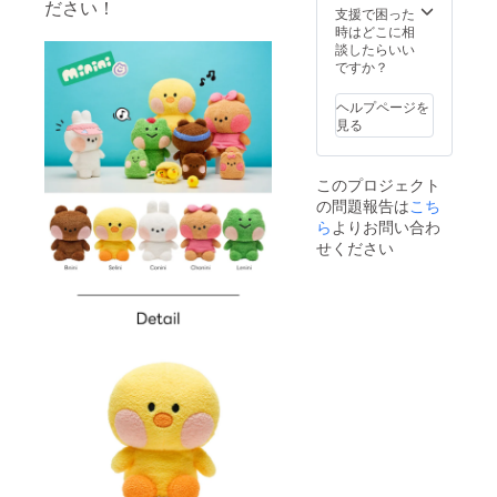
ださい！
荷時期
支援で困った
が遅れ
時はどこに相
る場合
談したらいい
があり
ですか？
ます。
ヘルプページを
見る
このプロジェクト
の問題報告は
こち
ら
よりお問い合わ
せください