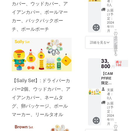
材の供
者：
カバー、ウッドカバー、ア
【リ
ター
給状
0人
ターン
キー
況、製
お届
イアンカバー、ボールマー
内容】
パー、
造工程
け予
・ドラ
ボール
定：
上の都
カー、バックパックポー
イバー
2024
ポーチ
合等に
年11
カ
※デザイ
チ、ボールポーチ
より出
こ
月
バー、
ン・仕
の
荷時期
リ
ウッド
様は変
タ
が遅れ
ー
カ
更にな
ン
る場合
詳細を見る
を
バー、
る可能
選
があり
択
アイア
性もご
す
ます。
る
ンカ
ざいま
33,
バー、
す。ご
残り
ボール
800
了承く
100
円
マー
ださ
【CAM
カー、
い。 ※
PFIRE
バック
ご注文
【Sally Set】: ドライバーカ
限定】
パック
状況、
Sally
ポー
バー2個、ウッドカバー、ア
使用部
支援
Set
チ、
材の供
者：
イアンカバー、ネームタ
【リ
ボール
給状
0人
ターン
ポー
況、製
お届
グ、卵パッケージ、ボール
内容】
チ、卵
造工程
け予
・ドラ
パッ
定：
上の都
マーカー、リールタオル
イバー
2024
ケージ
合等に
年11
カバー2
※デザイ
より出
こ
月
個、
ン・仕
の
荷時期
リ
ウッド
様は変
タ
が遅れ