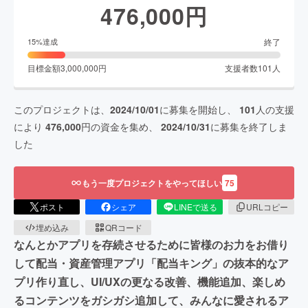
476,000
円
終了
15
%達成
目標金額
3,000,000
円
支援者数
101
人
このプロジェクトは、
2024/10/01
に募集を開始し、
101
人の支援
により
476,000
円の資金を集め、
2024/10/31
に募集を終了しま
した
もう一度プロジェクトをやってほしい
75
ポスト
シェア
LINEで送る
URLコピー
埋め込み
QRコード
なんとかアプリを存続させるために皆様のお力をお借り
して配当・資産管理アプリ「配当キング」の抜本的なア
プリ作り直し、UI/UXの更なる改善、機能追加、楽しめ
るコンテンツをガシガシ追加して、みんなに愛されるア