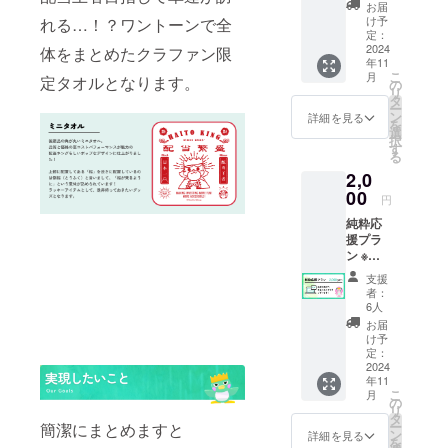
だった
切と判
レジッ
いた住
第、活
お届
方もご
断した
ト掲載
所に
動報告
け予
れる…！？ワントーンで全
利用可
バナー
プラン
グッズ
定：
させて
能で
に関し
◆注意
2024
体をまとめたクラファン限
を送付
頂きま
年11
す。 ※
てはお
※入力頂
させて
す。 ※
こ
月
定タオルとなります。
クーポ
断りす
いた
いただ
の
発注先
リ
ン終了
ること
メール
きま
タ
の状況
ー
後は、
がござ
アドレ
す。 ※
ン
によ
詳細を見る
を
サブス
いま
スにて
デザイ
選
り、生
択
クを
す。
ロゴや
ンは作
す
地や素
る
キャン
掲載箇
成中の
材、サ
2,0
セルし
所の微
ため、
イズの
ない限
調整を
00
画像は
仕様が
円
り自動
やりと
イメー
変更に
純粋応
課金と
りさせ
ジにな
なる可
援プラ
して毎
ていた
りま
能性が
ン ※金
月360円
だきま
す。 ※
ござい
額の上
が発生
す。 ※
デザイ
ます。
支援
乗せは
しま
こちら
ンが決
者：
自由に
す。
が不適
まり次
6人
できま
【グレ
切と判
第、活
お届
す。
ジット
断した
動報告
け予
※「純粋
掲載】
バナー
定：
させて
超応援
2024
※備考欄
に関し
頂きま
年11
プラ
に、掲
てはお
す。 ※
こ
月
ン」と
載する
断りす
の
発注先
リ
同様の
ご希望
ること
タ
の状況
ー
簡潔にまとめますと
リター
の「お
がござ
ン
によ
詳細を見る
を
ンにな