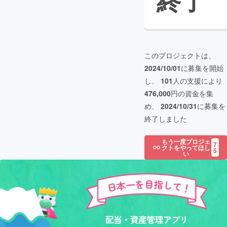
終了
このプロジェクトは、
2024/10/01
に募集を開始
し、
101
人の支援により
476,000
円の資金を集
め、
2024/10/31
に募集を
終了しました
もう一度プロジェ
7
クトをやってほし
5
い