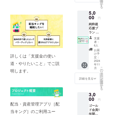
名前」
いま
選
り、生
択
りま
(ニック
す。
す
地や素
る
す。 ◆
ネー
材、サ
5,0
注意 ※
ム・漢
イズの
備考欄
00
字・カ
仕様が
円
に、お
タカ
変更に
純粋超
名前
ナ・
なる可
応援プ
(ニック
ローマ
能性が
ラン ※
ネーム/
字表記
ござい
金額の
漢字/カ
などの
ます。
支援
上乗せ
タカナ/
いずれ
者：
は自由
ローマ
か)と
6人
にでき
字表記
「12文
お届
ます。
などい
字以内
け予
詳しくは「支援金の使い
※「純粋
ずれか)
定：
で一
応援プ
2024
の記入
言」(任
道・やりたいこと」でご説
年11
ラン」
をお願
意)を記
こ
月
と同様
いいた
の
明します。
入をお
リ
のリ
しま
タ
願いい
ー
ターン
す。
ン
たしま
詳細を見る
を
になり
選
す。
択
ます。
す
【各種
る
◆注意
グッ
3,0
※備考欄
ズ】 ※
に、お
00
入力頂
円
名前
いた住
配当・資産管理アプリ［配
ゴール
(ニック
所に
ド会員1
ネーム/
当キング］のご利用ユー
グッズ
年間割
漢字/カ