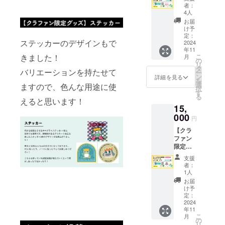
ド会員1
用方法
者：
年間割
をお知
4人
引& ミ
らせい
お届
ニタオ
たしま
け予
ル&ス
す。 ※
定：
ステッカーのデザインもで
テッ
2024
すでに
年11
カープ
ゴール
きました！
こ
月
ラン ◆
ド会員
の
リ
注意
の方は
タ
バリエーションを持たせて
ー
【ゴー
次回更
ン
詳細を見る
を
ルド会
新より1
選
ますので、色んな用途に使
択
員1年間
年間無
す
る
割引】
えると思います！
料にな
15,
※入力頂
りま
いた
000
す。 ※
円
メール
過去に
【クラ
アドレ
ゴール
ファン
スに
ド会員
限定】
クーポ
だった
ゴール
ンコー
方もご
支援
ド会員1
ドの発
利用可
者：
年間割
送と利
能で
1人
引& サ
用方法
す。 ※
お届
ウナ
をお知
クーポ
け予
ハット&
らせい
定：
ン終了
ステッ
2024
たしま
後は、
年11
カープ
す。 ※
サブス
こ
月
ラン ◆
すでに
の
クを
リ