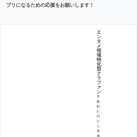
プリになるための応援をお願いします！
エ
ン
タ
メ
領
域
特
化
型
ク
ラ
フ
ァ
ン
手
数
料
0
円
か
ら
実
施