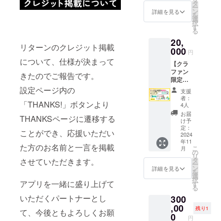
注意
ゴール
タ
キャン
ー
【ゴー
ド会員
ン
セルし
詳細を見る
を
ルド会
の方は
選
ない限
択
員1年間
次回更
す
り自動
る
割引】
新より1
課金と
20,
※入力頂
年間無
して毎
リターンのクレジット掲載
いた
000
料にな
月360円
円
メール
りま
が発生
について、仕様が決まって
【クラ
アドレ
す。 ※
しま
ファン
スに
過去に
す。
きたのでご報告です。
限定】
クーポ
ゴール
【グレ
ゴール
ンコー
設定ページ内の
ド会員
ジット
支援
ド会員1
ドの発
だった
掲載】
者：
年間割
「THANKS!」ボタンより
送と利
方もご
4人
※備考欄
引&クレ
用方法
利用可
に、掲
お届
THANKSページに遷移する
ジット
をお知
能で
け予
載する
掲載 &
らせい
定：
す。 ※
ご希望
ことができ、応援いただい
サウナ
2024
たしま
クーポ
の「お
年11
ハット
す。 ※
ン終了
名前」
た方のお名前と一言を掲載
こ
月
&ミニタ
すでに
の
後は、
(ニック
リ
オル&ス
ゴール
タ
サブス
させていただきます。
ネー
ー
テッ
ド会員
ン
クを
詳細を見る
ム・漢
を
カープ
の方は
選
キャン
字・カ
択
ラン ◆
アプリを一緒に盛り上げて
次回更
す
セルし
タカ
る
注意
新より1
ない限
ナ・
いただくパートナーとし
300
【ゴー
年間無
り自動
ローマ
ルド会
,00
料にな
課金と
字表記
残り1
て、今後ともよろしくお願
員1年間
りま
0
して毎
などの
円