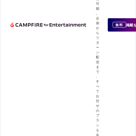
可
能
。
企
画
掲載
無料
か
ら
リ
タ
ー
ン
配
送
ま
で
、
す
べ
て
お
任
せ
の
プ
ラ
ン
も
あ