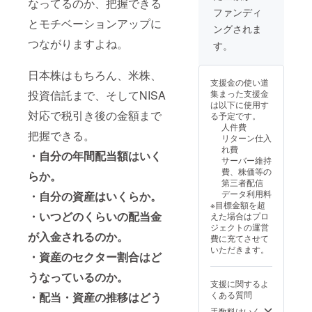
イズの
なってるのか、把握できる
料にな
ファンディ
仕様が
りま
とモチベーションアップに
変更に
ングされま
す。 ※
なる可
過去に
つながりますよね。
す。
能性が
ゴール
ござい
ド会員
ます。
日本株はもちろん、米株、
だった
支援金の使い道
方もご
投資信託まで、そしてNISA
集まった支援金
利用可
は以下に使用す
能で
対応で税引き後の金額まで
る予定です。
す。 ※
人件費
クーポ
把握できる。
リターン仕入
ン終了
れ費
後は、
・自分の年間配当額はいく
サーバー維持
サブス
費、株価等の
らか。
クを
第三者配信
キャン
データ利用料
・自分の資産はいくらか。
セルし
※目標金額を超
ない限
・いつどのくらいの配当金
えた場合はプロ
り自動
ジェクトの運営
課金と
が入金されるのか。
費に充てさせて
して毎
いただきます。
月360円
・資産のセクター割合はど
が発生
うなっているのか。
しま
支援に関するよ
す。
くある質問
・配当・資産の推移はどう
手数料はいく