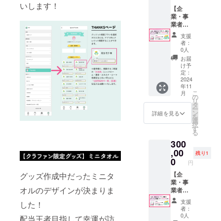
割引】
す。 ※
月360円
いずれ
いします！
※入力頂
【企
過去に
が発生
か)と
いた
業・事
ゴール
しま
「12文
メール
業者向
ド会員
す。
字以内
アドレ
け】 ス
だった
【各種
で一
支援
スに
ポン
方もご
グッ
言」(任
者：
クーポ
サー掲
利用可
ズ】 ※
0人
意)を記
ンコー
載&クレ
能で
入力頂
入をお
お届
ドの発
ジット
す。 ※
いた住
け予
願いい
送と利
掲載プ
クーポ
定：
所に
たしま
用方法
ラン ◆
2024
ン終了
グッズ
す。
年11
をお知
注意 ※
後は、
を送付
こ
月
らせい
入力頂
サブス
の
させて
リ
たしま
いた
クを
タ
いただ
ー
す。 ※
メール
キャン
ン
きま
詳細を見る
を
すでに
アドレ
セルし
選
す。 ※
択
ゴール
スにて
ない限
す
デザイ
る
ド会員
ロゴや
り自動
ンは作
300
の方は
掲載箇
課金と
成中の
次回更
所の微
,00
して毎
ため、
残り1
新より1
調整を
月360円
0
画像は
円
年間無
やりと
が発生
イメー
料にな
りさせ
【企
グッズ作成中だったミニタ
しま
ジにな
りま
ていた
業・事
す。
りま
オルのデザインが決まりま
す。 ※
だきま
業者向
【各種
す。 ※
過去に
す。 ※
け】 バ
グッ
デザイ
支援
した！
ゴール
こちら
ナー掲
ズ】 ※
ンが決
者：
ド会員
が不適
載 &ク
入力頂
まり次
0人
配当王者目指して幸運が訪