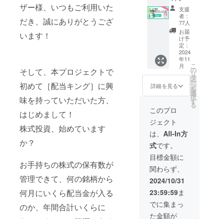
を送付
引プラ
ザー様、いつもご利用いた
タカナ/
させて
支援
ン ◆注
ローマ
いただ
者：
だき、誠にありがとうござ
意
字表記
77人
きま
【ゴー
などい
す。 ※
お届
います！
ルド会
ずれか)
け予
デザイ
員1年間
の記入
定：
ンは作
割引】
2024
をお願
成中の
年11
※入力頂
いいた
ため、
こ
月
いた
しま
の
そして、本プロジェクトで
画像は
リ
メール
す。
タ
イメー
ー
アドレ
初めて［配当キング］に興
ン
詳細を見る
ジにな
を
スに
選
りま
択
味を持っていただいた方、
クーポ
す
す。 ※
る
ンコー
このプロ
デザイ
はじめまして！
ドの発
ンが決
ジェクト
送と利
まり次
株式投資、始めています
用方法
は、
All-In方
第、活
をお知
か？
動報告
式
です。
らせい
させて
たしま
目標金額に
頂きま
す。 ※
お手持ちの株式の保有数が
す。 ※
関わらず、
すでに
発注先
管理できて、何の銘柄から
ゴール
2024/10/31
の状況
ド会員
によ
何月にいくら配当金が入る
23:59:59
ま
の方は
り、生
次回更
でに集まっ
地や素
のか、年間合計いくらに
新より1
材、サ
た金額が
年間無