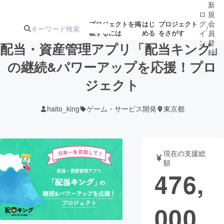
新
ロ
規
グ
会
プロジェクトを掲
はじ
プロジェクト
/
載するには
める
をさがす
イ
員
ン
登
配当・資産管理アプリ「配当キング」
録
の継続&パワーアップを応援！プロ
ジェクト
人気のプロ
注目のリ
注目の新着プロ
募集終了が近いプ
もうすぐ公開
ジェクト
ターン
ジェクト
ロジェクト
されます
haito_king
ゲーム・サービス開発
東京都
アート・写真
音楽
現在の支援総
テクノロジー・ガジェット
ゲーム・サ
額
476,
映像・映画
書籍・雑誌
000
ビジネス・起業
チャレンジ