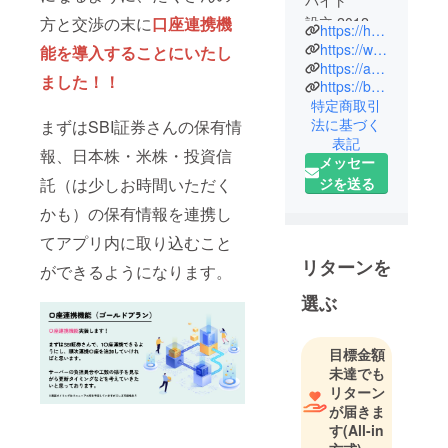
バイト
設立 2012年
方と交渉の末に
口座連携機
https://haito-island.com/haito-king/
2月7日
https://www.bit2byte.co.jp/
能を導入することにいたし
https://ad-file.jp/
ました！！
https://bbb.bit2byte.co.jp/
・システム
特定商取引
開発
法に基づく
まずはSBI証券さんの保有情
・Web制作
表記
・アプリ作
報、日本株・米株・投資信
メッセー
成
ジを送る
託（は少しお時間いただく
かも）の保有情報を連携し
てアプリ内に取り込むこと
リターンを
ができるようになります。
選ぶ
目標金額
未達でも
リターン
が届きま
す
(All-in