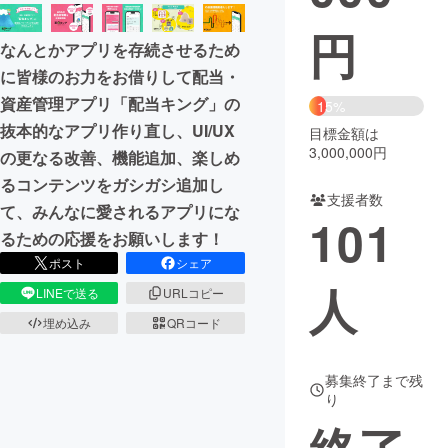
円
まちづくり・地域活性化
なんとかアプリを存続させるため
に皆様のお力をお借りして配当・
CAMPFIRE for Social Good
CAMPFIRE Creation
資産管理アプリ「配当キング」の
15%
CAMPFIREふるさと納税
machi-ya
コミュニティ
抜本的なアプリ作り直し、UI/UX
目標金額は
3,000,000円
の更なる改善、機能追加、楽しめ
るコンテンツをガシガシ追加し
支援者数
て、みんなに愛されるアプリにな
101
るための応援をお願いします！
ポスト
シェア
人
LINEで送る
URLコピー
埋め込み
QRコード
募集終了まで残
り