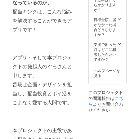
なっているのか。
らかかります
か？
配当キングは、こんな悩み
を解決することができるア
目標金額に届
かなかった場
プリです！
合どうなりま
すか？
支援で困った
時はどこに相
談したらいい
アプリ・そして本プロジェ
ですか？
クトの発起人のぐっさんと
ヘルプページを
申します。
見る
普段は企画・デザインを担
このプロジェクト
当し、配当投資とポイ活を
の問題報告は
こち
こよなく愛する人間です。
ら
よりお問い合わ
せください
本プロジェクトの主役であ