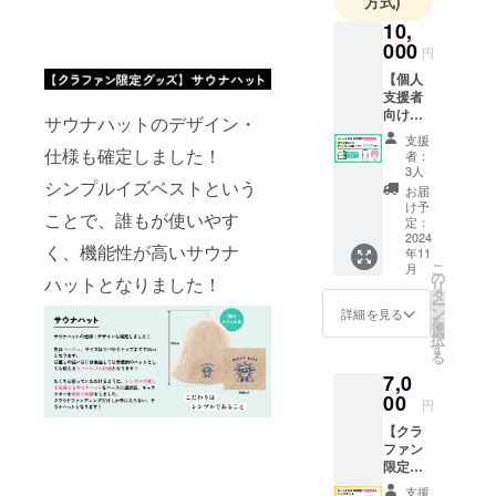
方式)
10,
000
円
【個人
支援者
向け】
サウナハットのデザイン・
ゴール
支援
ド会員1
仕様も確定しました！
者：
年間割
3人
シンプルイズベストという
引& ク
お届
レジッ
け予
ことで、誰もが使いやす
ト掲載
定：
プラン
2024
く、機能性が高いサウナ
年11
◆注意
こ
月
【ゴー
の
ハットとなりました！
リ
ルド会
タ
ー
員1年間
ン
詳細を見る
を
割引】
選
択
※入力頂
す
る
いた
7,0
メール
アドレ
00
円
スに
【クラ
クーポ
ファン
ンコー
限定】
ドの発
ゴール
送と利
支援