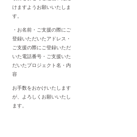
記載さ
けますようお願いいたしま
れたお
名前が
す。
使用さ
れま
す。 ※
・お名前・ご支援の際にご
備考欄
へ記載
登録いただいたアドレス・
希望の
お名前
ご支援の際にご登録いただ
（ニッ
いた電話番号・ご支援いた
クネー
ム）を
だいたプロジェクト名・内
ご記入
くださ
容
い。 ※
お名前
（ニッ
お手数をおかけいたします
クネー
ム可）
が、よろしくお願いいたし
は、6文
ます。
字まで
お願い
いたし
ます。
※特殊文
字・記
号は使