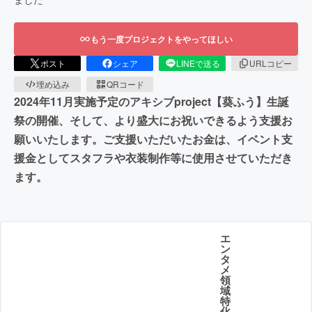
もう一度プロジェクトをやってほしい
ポスト
シェア
LINEで送る
URLコピー
埋め込み
QRコード
2024年11月実施予定のアキシブproject【葵ふう】生誕
祭の開催、そして、より盛大にお祝いできるよう支援お
願いいたします。ご支援いただいたお金は、イベント支
援金としてスタフラや衣装制作等に使用させていただき
ます。
エ
ン
タ
メ
領
域
特
化