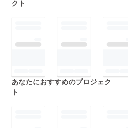
クト
によっ
て、記
載名の
色や
フォン
トが変
わりま
す。 ※
スタン
ド花は
当日限
りお持
ち帰り
可能で
すが、
郵送の
対応は
あなたにおすすめのプロジェク
致しか
ねま
す。 ※
ト
スタン
ド花で
のチェ
キ撮影
は会場
ルール
や情勢
によっ