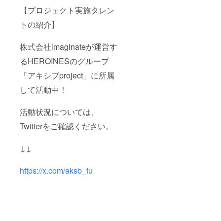
空欄で
れたお
記載希
【プロジェクト実施タレン
作成さ
名前が
望のお
せてい
使用さ
名前
トの紹介】
ただき
れま
（ニッ
ます。
す。 ※
クネー
備考欄
ム可）
株式会社imaginateが運営す
へ記載
を記載
希望の
くださ
るHEROINESのグループ
お名前
い。 ⑤
「アキシブproject」に所属
（ニッ
クラウ
クネー
ドファ
して活動中！
ム）を
ンディ
ご記入
ング限
くださ
定グッ
活動状況については、
い。 ※
ズ クラ
お名前
ウド
Twitterをご確認ください。
（ニッ
ファン
クネー
ディン
ム可）
グご支
↓↓
は、6文
援者限
字まで
定の
お願い
グッズ
https://x.com/aksb_fu
いたし
をご用
ます。
意させ
※特殊文
ていた
字・記
だきま
号は使
す。
用でき
グッズ