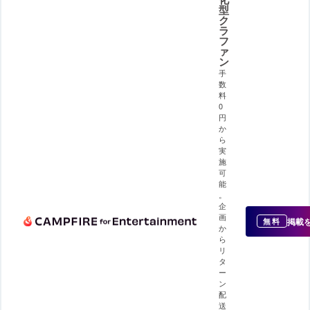
型
ク
ラ
フ
ァ
ン
手
数
料
0
円
か
ら
実
施
可
能
。
企
画
掲載
無料
か
ら
リ
タ
ー
ン
配
送