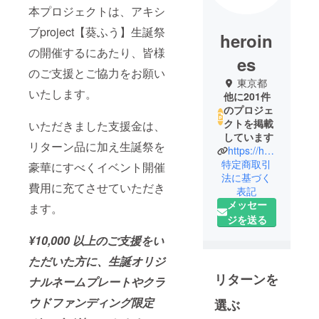
本プロジェクトは、アキシ
ブproject【葵ふう】生誕祭
heroin
の開催するにあたり、皆様
es
のご支援とご協力をお願い
東京都
いたします。
他に201件
のプロジェ
クトを掲載
いただきました支援金は、
しています
リターン品に加え生誕祭を
https://heroines.jp/#/
特定商取引
豪華にすべくイベント開催
法に基づく
費用に充てさせていただき
表記
メッセー
ます。
ジを送る
¥10,000 以上のご支援をい
ただいた方に、生誕オリジ
リターンを
ナルネームプレートやクラ
ウドファンディング限定
選ぶ