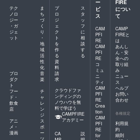
ー
FIRE
テク
ま
プ
ス
ビ
につい
ノロ
ち
ロ
タ
ス
て
ジー
づ
ジ
ッ
・ガ
く
ェ
フ
CAM
CAMP
ジェ
り
ク
に
PFI
FIREと
ット
・
ト
相
RE
は
地
を
談
CAM
あんし
域
作
す
PFI
ん・安
活
る
る
RE
全への
性
資
コ
取り組
化
料
ミュ
み
プロ
音
請
ニ
ニュー
ダク
楽
求
ティ
ス
ト
CAM
ヘルプ
クラウドファ
フー
チ
PFI
お問い
ンディングの
ド・
ャ
RE
合わせ
ノウハウを無
飲食
レ
Crea
料で学ぼう
店
ン
tion
各種規定
CAMPFIRE
ジ
CAM
アカデミー
アニ
ス
利用規
PFI
メ・
ポ
約
RE
漫画
ー
CA
説
細則
for
ツ
MP
明