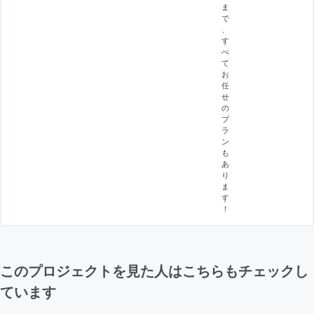
ま
で
、
す
べ
て
お
任
せ
の
プ
ラ
ン
も
あ
り
ま
す
！
このプロジェクトを見た人はこちらもチェックし
ています