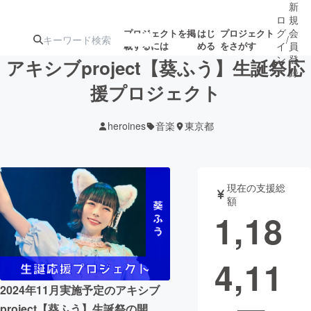
新
ロ
規
グ
会
プロジェクトを掲
はじ
プロジェクト
/
載するには
める
をさがす
イ
員
ン
登
アキシブproject【葵ふう】生誕祭応
録
援プロジェクト
人気のプロ
注目のリ
注目の新着プロ
募集終了が近いプ
もうすぐ公開
heroines
音楽
東京都
ジェクト
ターン
ジェクト
ロジェクト
されます
アート・写真
音楽
現在の支援総
額
1,18
テクノロジー・ガジェット
ゲーム・サ
4,11
映像・映画
書籍・雑誌
2024年11月実施予定のアキシブ
ビジネス・起業
チャレンジ
project【葵ふう】生誕祭の開