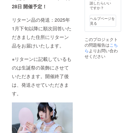
たしま
望のお
る、の
希望の
談したらいい
28日 開催予定！
す。
名前
ぼり旗
お名前
ですか？
ネーム
（ニッ
を作成
（ニッ
プレー
クネー
致しま
クネー
ヘルプページを
リターン品の発送：2025年
トのお
ム可）
す。 の
ム）を
見る
名前
を記載
ぼり旗
ご記入
1月下旬以降に順次回答いた
は、備
くださ
には生
くださ
考欄に
い。 ④
誕祭支
い。 ※
だきました住所にリターン
このプロジェクト
記載さ
クラウ
援者様
お名前
の問題報告は
れたお
ドファ
のお名
こち
品をお届けいたします。
（ニッ
名前が
ンディ
前
クネー
ら
よりお問い合わ
使用さ
ング限
（ニッ
ム可）
せください
※リターンに記載しているも
れま
定グッ
クネー
は、6文
す。 ※
ズ クラ
ム可）
字まで
のは生誕祭の装飾にさせて
備考欄
ウド
が記載
お願い
へ記載
ファン
されま
いたし
いただきます。開催終了後
希望の
ディン
す。 生
ます。
お名前
グご支
誕祭終
※特殊文
は、発送させていただきま
（ニッ
援者限
了後、
字・記
クネー
定の
1〜3週
す。
号は使
ム）を
グッズ
間で直
用でき
ご記入
をご用
筆サイ
ませ
くださ
意させ
ン入り
ん。 備
い。 ※
ていた
の のぼ
考欄に
お名前
だきま
り旗
ニック
（ニッ
す。
(ポール
ネーム
クネー
グッズ
スタン
などの
ム可）
の詳細
ドは付
記載が