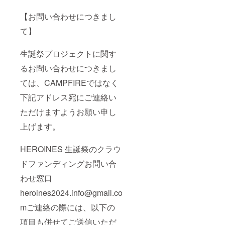
ませ
の詳細
ん。 備
は当日
【お問い合わせにつきまし
考欄に
までに
ニック
別途お
て】
ネーム
知らせ
などの
させて
記載が
いただ
生誕祭プロジェクトに関す
ない場
きま
るお問い合わせにつきまし
合・6文
す。 ⑥
字以上
生誕限
ては、CAMPFIREではなく
の記載
定オリ
がある
ジナル
下記アドレス宛にご連絡い
場合・
ネーム
特殊文
プレー
ただけますようお願い申し
字、記
ト リ
号で表
ターン
上げます。
示でき
品の郵
ない場
送と一
HEROINES 生誕祭のクラウ
合は、
緒にお
空欄で
送りい
ドファンディングお問い合
作成さ
たしま
せてい
す。
わせ窓口
ただき
ネーム
ます。
プレー
heroines2024.info@gmail.co
トのお
名前
mご連絡の際には、以下の
は、備
考欄に
項目も併せてご送信いただ