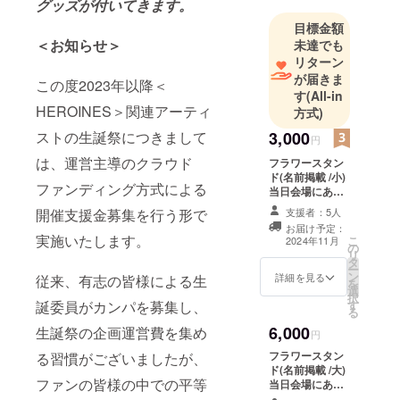
グッズが付いてきます。
目標金額
＜お知らせ＞
未達でも
リターン
が届きま
この度2023年以降＜
す
(All-in
HEROINES＞関連アーティ
方式)
3,000
ストの生誕祭につきまして
円
は、運営主導のクラウド
フラワースタン
ド(名前掲載 /小)
ファンディング方式による
当日会場にある
フラワースタン
支援者：5人
開催支援金募集を行う形で
ドに生誕祭支援
お届け予定：
者としてお名前
実施いたします。
こ
2024年11月
の
を掲載させてい
リ
タ
ただきます。 備
ー
ン
考欄に記載希望
詳細を見る
従来、有志の皆様による生
を
選
のお名前（ニッ
択
す
誕委員がカンパを募集し、
クネーム可）を
る
記載ください。
6,000
生誕祭の企画運営費を集め
※ネームプレート
円
のお持ち帰り不
フラワースタン
る習慣がございましたが、
可 ※備考欄へ記
ド(名前掲載 /大)
載希望のお名前
ファンの皆様の中での平等
当日会場にある
（ニックネー
フラワースタン