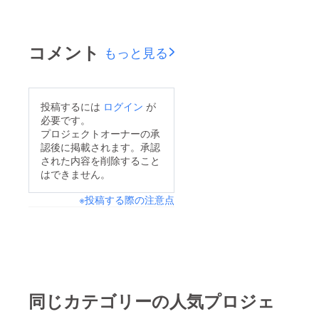
用でき
ませ
ん。 備
考欄に
コメント
もっと見る
ニック
ネーム
などの
記載が
ない場
投稿するには
ログイン
が
合・6文
字以上
必要です。
の記載
プロジェクトオーナーの承
がある
認後に掲載されます。承認
場合・
された内容を削除すること
特殊文
はできません。
字、記
号で表
示でき
※投稿する際の注意点
ない場
合は、
空欄で
作成さ
せてい
ただき
ます。
※集合写
同じカテゴリーの人気プロジェ
真のデ
ザイン