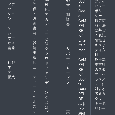
プライ
Soci
ファ
映
FI
会
バシー
al
ッ
像
RE
・
ポリ
Goo
ショ
・
ア
相
シー
d
ン
映
カ
談
特定商
CAM
画
デ
会
取引法
PFI
ゲー
書
ミ
に基づ
RE
ム・
籍
ー
く表記
for
サー
・
と
情報セ
Ente
ビス
雑
は
キュリ
rtain
開発
誌
ク
サ
ティ方
men
出
ラ
ポ
針
t
版
ウ
ー
反社基
CAM
ビジ
ビ
ド
ト
本方針
PFI
ネ
ュ
フ
サ
カスタ
RE
ス・
ー
ァ
ー
マーハ
for
起業
テ
ン
ビ
ラスメ
Spor
ィ
デ
ス
ントに
ts
ー
ィ
対する
CAM
・
ン
考え方
PFI
ヘ
グ
クッ
RE
ル
と
キーポ
ふる
ス
は
リシー
さと
ケ
プ
実
納税