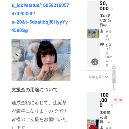
50,
ム可）
合は、空欄で作
s_idol/status/16059216057
を記載
000
成させていただ
円
させて
87320320?
きます。
①のぼ
いただ
り旗 当
きま
s=20&t=5qxatibqjf8HyyYy
日の装
す。 お
飾に使
4590Sg
名前は
支援
用す
データ
者：
る、の
で印字
7人
ぼり旗
を入れ
お届
を作成
させて
け予
致しま
いただ
定：
す。 の
2025
きます
年01
ぼり旗
生誕祭
こ
月
には生
終了
の
リ
誕祭支
後、1〜
タ
ー
援者様
3週間で
ン
詳細を見る
を
のお名
ミニ旗
選
択
前
に直筆
す
る
支援金の用途について
（ニッ
サイン
100
クネー
入れた
ム可）
,00
ものを
残り9
達成金額に応じて、生誕祭
が記載
ご自宅
0
円
されま
へ郵送
が豪華になりますのでぜひ
す。 生
①楽屋
させて
誕祭終
花 当
いただ
皆様のご支援をお願いいた
了後、
日、タ
きま
1〜3週
レント
します。
す。 ②
支援