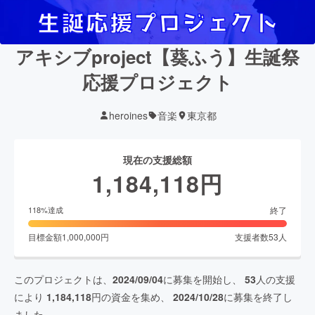
アキシブproject【葵ふう】生誕祭
応援プロジェクト
heroines
音楽
東京都
現在の支援総額
1,184,118
円
終了
118
%達成
目標金額
1,000,000
円
支援者数
53
人
このプロジェクトは、
2024/09/04
に募集を開始し、
53
人の支援
により
1,184,118
円の資金を集め、
2024/10/28
に募集を終了し
ました