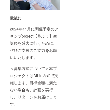
は、6文
は当日
属しま
ない場
字まで
までに
せん)を
合・6文
お願い
別途お
ご自宅
字以上
いたし
知らせ
へ郵送
の記載
最後に
ます。
させて
させて
がある
※特殊文
いただ
いただ
場合・
字・記
きま
きま
特殊文
2024年11月に開催予定のア
号は使
す。 ⑤
す。 ④
字、記
用でき
生誕限
フラ
号で表
キシブproject【葵ふう】生
ませ
定オリ
ワース
示でき
ん。 備
ジナル
タンド
ない場
誕祭を盛大に行うために、
考欄に
ネーム
(名前掲
合は、
ニック
プレー
載 ) 当
空欄で
ぜひご支援のご協力をお願
ネーム
ト リ
日会場
作成さ
などの
ターン
にある
いいたします。
せてい
記載が
品の郵
フラ
ただき
ない場
送と一
ワース
ます。
＜募集方式について＞本プ
合・6文
緒にお
タンド
字以上
送りい
に生誕
ロジェクトはAll-in方式で実
の記載
たしま
祭支援
がある
す。
者とし
施します。目標金額に満た
場合・
ネーム
てお名
特殊文
プレー
前を掲
ない場合も、計画を実行
字、記
トのお
載させ
号で表
名前
ていた
し、リターンをお届けしま
示でき
は、備
だきま
す。
ない場
考欄に
す。 備
合は、
記載さ
考欄に