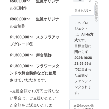
¥500,000〜 生誕オリジナ
こ
月
者とし
ぼり旗
された
い。 ③
の
リ
てお名
を作成
単独ス
クラウ
タ
ルSE制作
ー
前を掲
致しま
タンド
ドファ
ン
詳細を見る
を
載させ
す。 の
花を会
ンディ
選
択
ていた
ぼり旗
場に設
ング限
す
¥900,000〜 生誕オリジナ
る
だきま
には生
置致し
定グッ
このプロ
す。 備
誕祭支
ます。
ル曲制作
ズ クラ
ジェクト
考欄に
援者様
単独ス
ウド
記載希
のお名
タンド
ファン
は、
All-In方
¥1,100,000〜 スタフラアッ
望のお
前
花の前
ディン
式
です。
名前
（ニッ
で撮影
グご支
プグレード①
（ニッ
クネー
したソ
援者限
目標金額に
クネー
ム可）
ロチェ
定の
関わらず、
ム可）
が記載
キを後
グッズ
¥1,300,000〜 舞台装飾
を記載
されま
日、リ
をご用
2024/10/28
くださ
す。 生
ターン
意させ
23:59:59
ま
い。 ③
誕祭終
品と共
ていた
¥1,300,000〜 フラワースタ
クラウ
了後、
に郵送
だきま
でに集まっ
ドファ
1〜3週
いたし
す。
ンドや舞台装飾などに使用
た金額が
ンディ
間で直
ます。
グッズ
させていただきます。
ング限
筆サイ
②集合
の詳細
ファンディ
定グッ
ン入り
写真SP
は当日
ングされま
ズ クラ
の のぼ
クレ
までに
※支援金額が10万円に満たな
ウド
り旗
ジット
別途お
す。
ファン
(ポール
SNS掲
知らせ
い場合は、ご支援いただい
ディン
スタン
載に使
させて
グご支
ドは付
用する
いただ
た金額をご返金いたしま
支援金の使い道
援者限
属しま
生誕祭
きま