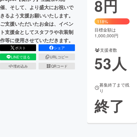
8
円
催、そして、より盛大にお祝いで
まちづくり・地域活性化
きるよう支援お願いいたします。
118%
ご支援いただいたお金は、イベン
目標金額は
CAMPFIRE for Social Good
CAMPFIRE Creation
ト支援金としてスタフラや衣装制
1,000,000円
CAMPFIREふるさと納税
machi-ya
コミュニティ
作等に使用させていただきます。
ポスト
シェア
支援者数
53
人
LINEで送る
URLコピー
埋め込み
QRコード
募集終了まで残
り
終了