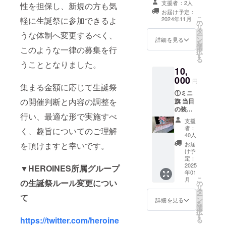
ム）をご記入く
支援者：2人
性を担保し、新規の方も気
ドに生誕祭支援
ださい。 ※お名
お届け予定：
者としてお名前
こ
前（ニックネー
2024年11月
軽に生誕祭に参加できるよ
の
を掲載させてい
リ
ム可）は、6文字
タ
ただきます。 備
うな体制へ変更するべく、
ー
までお願いいた
ン
考欄に記載希望
詳細を見る
を
します。 ※特殊
選
のお名前（ニッ
このような一律の募集を行
択
文字・記号は使
す
クネーム可）を
る
用できません。
うこととなりました。
記載ください。
備考欄にニック
10,
※ネームプレート
ネームなどの記
000
のお持ち帰り不
円
載がない場合・6
集まる金額に応じて生誕祭
可 ※備考欄へ記
文字以上の記載
①ミニ
載希望のお名前
がある場合・特
の開催判断と内容の調整を
旗 当日
（ニックネー
殊文字、記号で
の装飾
ム）をご記入く
行い、最適な形で実施すべ
表示できない場
に使用
ださい。 ※お名
支援
合は、空欄で作
する、
前（ニックネー
者：
く、趣旨についてのご理解
成させていただ
ミニ旗
40人
ム可）は、6文字
きます。
を作成
までお願いいた
お届
を頂けますと幸いです。
致しま
け予
します。 ※特殊
す。 ミ
定：
文字・記号は使
ニ旗に
2025
▼HEROINES所属グループ
用できません。
年01
は、生
備考欄にニック
こ
月
誕祭支
の生誕祭ルール変更につい
の
ネームなどの記
リ
援者様
タ
載がない場合・6
ー
て
のお名
ン
詳細を見る
文字以上の記載
を
前
選
がある場合・特
択
（ニッ
す
殊文字、記号で
https://twitter.com/heroine
る
クネー
表示できない場