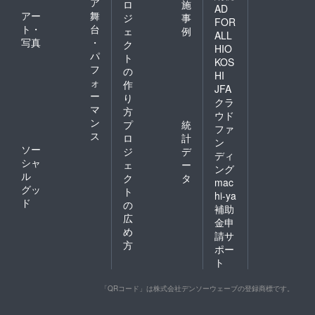
ア
ロ
施
AD
アー
舞
ジ
事
FOR
ト・
台
ェ
例
ALL
写真
・
ク
HIO
パ
ト
KOS
フ
の
HI
ォ
作
JFA
ー
り
クラ
マ
方
ウド
ン
プ
統
ファ
ス
ロ
計
ン
ソー
ジ
デ
ディ
シャ
ェ
ー
ング
ル
ク
タ
mac
グッ
ト
hi-ya
ド
の
補助
広
金申
め
請サ
方
ポー
ト
「QRコード」は株式会社デンソーウェーブの登録商標です。