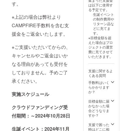
集まった支援金
定の
せん)を
の集合
す。 ④
す。
は以下に使用す
グッズ
ご自宅
写真
生誕限
る予定です。
をご用
へ郵送
に、特
定オリ
生誕イベント
意させ
させて
別支援
※上記の場合は弊社より
ジナル
の制作費用や
ていた
いただ
者枠と
ネーム
リターン品な
CAMPFIRE手数料を含む支
だきま
きま
してお
プレー
どに充てま
す。
す。 ③
名前を
ト リ
援金をご返金いたします。
す。
グッズ
フラ
記載さ
ターン
※目標金額を超
の詳細
ワース
せてい
品の郵
えた場合はプロ
は当日
タンド
ただき
送と一
※ご支援いただいてからの、
ジェクトの運営
までに
(名前掲
ます。
緒にお
費に充てさせて
別途お
載 ) 当
また、
送りい
キャンセルやご返金はいか
いただきます。
知らせ
日会場
作成し
たしま
させて
にある
た集合
なる理由があっても受付を
す。
いただ
フラ
写真の
ネーム
支援に関するよ
しておりません。予めご了
きま
ワース
データ
プレー
くある質問
す。 ④
タンド
はメー
トのお
承ください。
生誕限
に生誕
ルにて
名前
手数料はいく
定オリ
祭支援
後日お
は、備
らかかります
ジナル
者とし
送りさ
考欄に
か？
実施スケジュール
ネーム
てお名
せてい
記載さ
プレー
前を掲
ただき
れたお
目標金額に届
ト リ
載させ
ます。
名前が
かなかった場
クラウドファンディング受
ターン
ていた
③のぼ
使用さ
合どうなりま
品の郵
だきま
り旗 当
れま
付期間：～2024年10月28日
すか？
送と一
す。 備
日の装
す。 ※
緒にお
考欄に
飾に使
備考欄
支援で困った
生誕イベント：2024年11月
送りい
記載希
用す
へ記載
時はどこに相