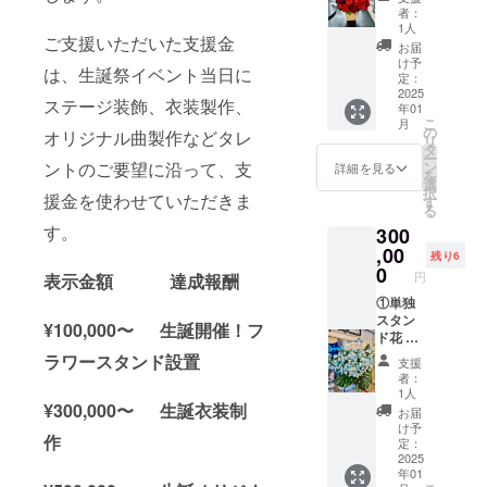
間で直
が使用
フラ
者：
筆サイ
する楽
ワース
1人
ご支援いただいた支援金
ン入り
屋にお
タンド
お届
の のぼ
花をお
(名前掲
け予
は、生誕祭イベント当日に
り旗
届けい
載 ) 当
定：
(ポール
たしま
2025
日会場
ステージ装飾、衣装製作、
年01
スタン
す。 使
にある
こ
月
ドは付
用した
フラ
の
オリジナル曲製作などタレ
リ
属しま
お花は
ワース
タ
ー
せん)を
郵送は
タンド
ントのご要望に沿って、支
ン
詳細を見る
を
ご自宅
いたし
に生誕
選
択
援金を使わせていただきま
へ郵送
ませ
祭支援
す
る
させて
ん。生
者とし
す。
300
いただ
誕イベ
てお名
きま
ント当
,00
前を掲
残り6
す。 ②
日、欲
載させ
0
円
表示金額 達成報酬
フラ
しい場
ていた
ワース
合はス
①単独
だきま
タンド
タッフ
スタン
す。 備
¥100,000〜 生誕開催！フ
(名前掲
にご相
ド花 生
考欄に
載 ) 当
談くだ
誕祭支
記載希
ラワースタンド設置
支援
日会場
さい。
援者様
望のお
者：
にある
②のぼ
のお名
名前
1人
フラ
り旗 当
前
¥300,000〜 生誕衣装制
（ニッ
お届
ワース
日の装
（ニッ
クネー
け予
作
タンド
飾に使
クネー
ム可）
定：
に生誕
用す
ム可）
2025
を記載
年01
祭支援
る、の
が記載
くださ