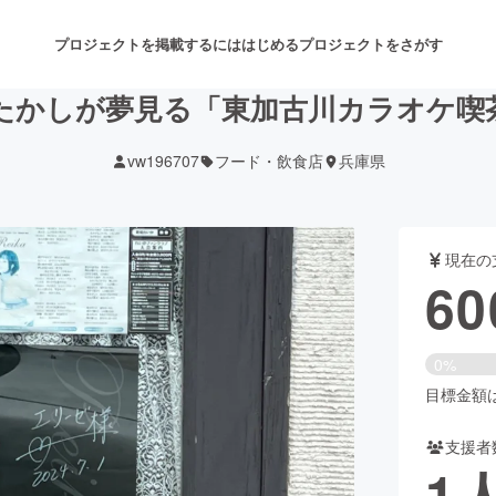
プロジェクトを掲載するには
はじめる
プロジェクトをさがす
たかしが夢見る「東加古川カラオケ喫
vw196707
フード・飲食店
兵庫県
注目のリターン
注目の新着プロジェクト
募集終了が近いプロジェクト
も
現在の
音楽
舞台・パフォーマンス
60
ゲーム・サービス開発
フード・飲食店
0%
書籍・雑誌出版
アニメ・漫画
目標金額は5
支援者
チャレンジ
ビューティー・ヘルスケ
1