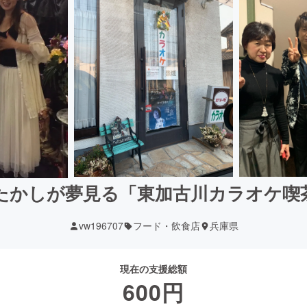
たかしが夢見る「東加古川カラオケ喫
vw196707
フード・飲食店
兵庫県
現在の支援総額
600
円